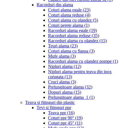
Racorduri din alama
Coturi alama egale
(23)
Coturi alama reduse
(4)
Coturi alama cu olandez
(5)
Coturi perete alama
(1)
Racorduri alama egale
(19)
Racorduri alama reduse
(35)
Racorduri alama cu olandez
(15)
Teuri alama
(23)
Coturi alama cu flansa
(3)
Mufe alama
(3)
Racorduri alama cu olandez pompe
(1)
Nipluri alama
(12)
Nipluri alama pentru teava din inox
corugata
(13)
Cruci alama
(3)
Prelungitoare alama
(32)
Dopuri alama
(15)
Prelungitoare alama_1
(1)
Teava si fitinguri din plastic
Tevi si fitinguri ppr
Teava ppr
(16)
Coturi ppr 90°
(19)
Coturi ppr 45°
(11)