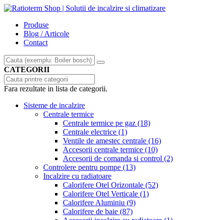
Produse
Blog / Articole
Contact
CATEGORII
Fara rezultate in lista de categorii.
Sisteme de incalzire
Centrale termice
Centrale termice pe gaz
(18)
Centrale electrice
(1)
Ventile de amestec centrale
(16)
Accesorii centrale termice
(10)
Accesorii de comanda si control
(2)
Controlere pentru pompe
(13)
Incalzire cu radiatoare
Calorifere Otel Orizontale
(52)
Calorifere Otel Verticale
(1)
Calorifere Aluminiu
(9)
Calorifere de baie
(87)