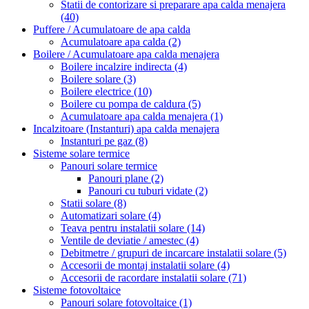
Statii de contorizare si preparare apa calda menajera
(40)
Puffere / Acumulatoare de apa calda
Acumulatoare apa calda
(2)
Boilere / Acumulatoare apa calda menajera
Boilere incalzire indirecta
(4)
Boilere solare
(3)
Boilere electrice
(10)
Boilere cu pompa de caldura
(5)
Acumulatoare apa calda menajera
(1)
Incalzitoare (Instanturi) apa calda menajera
Instanturi pe gaz
(8)
Sisteme solare termice
Panouri solare termice
Panouri plane
(2)
Panouri cu tuburi vidate
(2)
Statii solare
(8)
Automatizari solare
(4)
Teava pentru instalatii solare
(14)
Ventile de deviatie / amestec
(4)
Debitmetre / grupuri de incarcare instalatii solare
(5)
Accesorii de montaj instalatii solare
(4)
Accesorii de racordare instalatii solare
(71)
Sisteme fotovoltaice
Panouri solare fotovoltaice
(1)