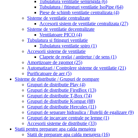
Tubulatura ventilatie semirigida
(6)
Tubulatura / fitinguri ventilatie IsoPipe
(64)
Piese de schimb ventilatie centralizata
(4)
Sisteme de ventilatie centralizate
Accesorii sistem de ventilatie centralizata
(27)
Sisteme de ventilatie decentralizate
Ventilatoare PICO
(4)
Tubulatura si fitinguri ventilatie
Tubulatura ventilatie spiro
(1)
Accesorii sisteme de ventilatie
Clapete de reglaj / antiretur / de sens
(1)
Amortizoare de zgomot
(25)
Automatizari / Controlere sisteme de ventilatie
(21)
Purificatoare de aer
(5)
Sisteme de distributie / Grupuri de pompare
Grupuri de distributie Play
(4)
Grupuri de distributie FirstBox
(13)
Grupuri de distributie T-Box
(74)
Grupuri de distributie Kompat
(88)
Grupuri de distributie Hercules
(11)
Grupuri de separare hidraulica / Butelii de egalizare
(9)
Grupuri de incarcare centrale pe lemne
(1)
Accesorii sisteme de distributie
(33)
Statii pentru preparare apa calda menajera
Statii de preparare apa calda menajera
(16)