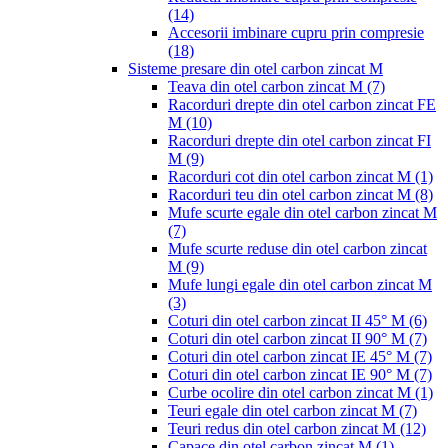
(14)
Accesorii imbinare cupru prin compresie
(18)
Sisteme presare din otel carbon zincat M
Teava din otel carbon zincat M
(7)
Racorduri drepte din otel carbon zincat FE
M
(10)
Racorduri drepte din otel carbon zincat FI
M
(9)
Racorduri cot din otel carbon zincat M
(1)
Racorduri teu din otel carbon zincat M
(8)
Mufe scurte egale din otel carbon zincat M
(7)
Mufe scurte reduse din otel carbon zincat
M
(9)
Mufe lungi egale din otel carbon zincat M
(3)
Coturi din otel carbon zincat II 45° M
(6)
Coturi din otel carbon zincat II 90° M
(7)
Coturi din otel carbon zincat IE 45° M
(7)
Coturi din otel carbon zincat IE 90° M
(7)
Curbe ocolire din otel carbon zincat M
(1)
Teuri egale din otel carbon zincat M
(7)
Teuri redus din otel carbon zincat M
(12)
Capace din otel carbon zincat M
(1)