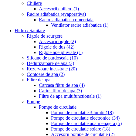
Chillere
Accesorii chillere
(1)
Racire adiabatica (evaporativa)
Racire adiabatica comerciala
Ventilator racire adiabatica
(1)
Hidro / Sanitare
Rigole de scurgere
Accesorii rigole
(2)
Rigole de dus
(42)
Rigole ape pluviale
(1)
Sifoane de pardoseala
(10)
Dedurizatoare de apa
(3)
Rezervoare incastrate
(20)
Contoare de apa
(2)
Filtre de apa
Carcasa filtru de apa
(4)
Cartus filtru de apa
(3)
Filtre de apa multifunctionale
(1)
Pompe
Pompe de circulatie
Pompe de circulatie 3 turatii
(18)
Pompe de circulatie electronice
(34)
Pompe de circulatie apa menajera
(5)
Pompe de circulatie solare
(18)
Accesorii pompe de circulatie
(2)