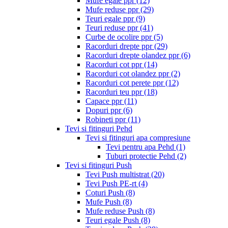
Mufe egale ppr
(12)
Mufe reduse ppr
(29)
Teuri egale ppr
(9)
Teuri reduse ppr
(41)
Curbe de ocolire ppr
(5)
Racorduri drepte ppr
(29)
Racorduri drepte olandez ppr
(6)
Racorduri cot ppr
(14)
Racorduri cot olandez ppr
(2)
Racorduri cot perete ppr
(12)
Racorduri teu ppr
(18)
Capace ppr
(11)
Dopuri ppr
(6)
Robineti ppr
(11)
Tevi si fitinguri Pehd
Tevi si fitinguri apa compresiune
Tevi pentru apa Pehd
(1)
Tuburi protectie Pehd
(2)
Tevi si fitinguri Push
Tevi Push multistrat
(20)
Tevi Push PE-rt
(4)
Coturi Push
(8)
Mufe Push
(8)
Mufe reduse Push
(8)
Teuri egale Push
(8)