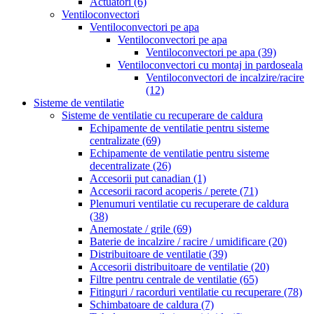
Actuatori
(6)
Ventiloconvectori
Ventiloconvectori pe apa
Ventiloconvectori pe apa
Ventiloconvectori pe apa
(39)
Ventiloconvectori cu montaj in pardoseala
Ventiloconvectori de incalzire/racire
(12)
Sisteme de ventilatie
Sisteme de ventilatie cu recuperare de caldura
Echipamente de ventilatie pentru sisteme
centralizate
(69)
Echipamente de ventilatie pentru sisteme
decentralizate
(26)
Accesorii put canadian
(1)
Accesorii racord acoperis / perete
(71)
Plenumuri ventilatie cu recuperare de caldura
(38)
Anemostate / grile
(69)
Baterie de incalzire / racire / umidificare
(20)
Distribuitoare de ventilatie
(39)
Accesorii distribuitoare de ventilatie
(20)
Filtre pentru centrale de ventilatie
(65)
Fitinguri / racorduri ventilatie cu recuperare
(78)
Schimbatoare de caldura
(7)