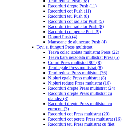
Teuri reduse Push
(38)
Racorduri drepte Push
(11)
Racorduri cot Push
(11)
Racorduri teu Push
(8)
Racorduri cot radiator Push
(5)
Racorduri teu radiator Push
(8)
Racorduri cot perete Push
(9)
Dopuri Push
(4)
Mansoane de alunecare Push
(4)
Tevi si fitinguri Press multistrat
Teava colac izolata multistrat Press
(22)
Teava bara neizolata multistrat Press
(5)
Coturi Press multistrat 90°
(8)
Teuri egale Press multistrat
(8)
Teuri reduse Press multistrat
(36)
Nipluri egale Press multistrat
(8)
Nipluri reduse Press multistrat
(16)
Racorduri drepte Press multistrat
(24)
Racorduri drepte Press multistrat cu
olandez
(3)
Racorduri drepte Press multistrat cu
eurocon
(3)
Racorduri cot Press multistrat
(20)
Racorduri cot perete Press multistrat
(16)
Racorduri teu Press multistrat cu filet