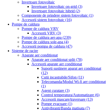
Invertoare fotovoltaic
Invertoare fotovoltaic on-grid
(3)
Invertoare fotovoltaic hibrid
(2)
Componente de prindere sistem fotovoltaic
(1)
Accesorii sistem fotovoltaic
(16)
Pompe de caldura
Pompe de caldura VRV
Accesorii VRV
(3)
Pompe de caldura aer-apa
(239)
Pompe de caldura sole-apa
(4)
Accesorii pompa de caldura
(47)
Sisteme de racire
Aparate aer conditionat
Aparate aer conditionat split
(78)
Accesorii aparate aer conditionat
Suporti sustinere aparat aer conditionat
(12)
Cutii incastrabile/Sifon
(11)
Telecomanda/Modul Wi-fi aer conditionat
(1)
Agent curatare
(3)
Control temperatura/Automatizare
(6)
Accesorii mascare/traversare
(13)
Pompe evacuare
(1)
Antivibranti/Banda matisata
(7)