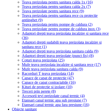
Teava preizolata pentru sanitara calda 1x
(16)
Teava preizolata pentru sanitara calda 2x
(7)
Teava preizolate pentru sanitara rece
(9)
Teava preizolata pentru sanitara rece cu protectie
antiinghet
(9)
Teava preizolata pentru pompe de caldura
(2)
Teava preizolate pentru pompe de caldura inox
(3)
Adaptori drepti teava preizolata incalzire si sanitara rece
(36)
Adaptori drepti sudabili teava preizolata incalzire si
sanitara rece
(1)
Adaptori drepti teava preizolata sanitara calda
(9)
Adaptori drepti teava preizolate (punct fix)
(8)
Coturi teava preizolata
(25)
Mufe teava preizolata incalzire si sanitara rece
(17)
Mufe teava preizolata sanitara calda
(9)
Racorduri T teava preizolata
(14)
Capace de capat de protectie
(47)
Capace de capat contractabile
(16)
Kituri de protectie si izolare
(10)
Treceri prin perete
(8)
Accesorii tevi preizolate canal termic
(4)
Etansari canal termic apa sub presiune
(7)
Etansari canal termic apa fara presiune
(16)
Obiecte sanitare