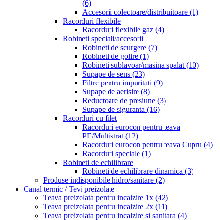
(6)
Accesorii colectoare/distribuitoare
(1)
Racorduri flexibile
Racorduri flexibile gaz
(4)
Robineti speciali/accesorii
Robineti de scurgere
(7)
Robineti de golire
(1)
Robineti sublavoar/masina spalat
(10)
Supape de sens
(23)
Filtre pentru impuritati
(9)
Supape de aerisire
(8)
Reductoare de presiune
(3)
Supape de siguranta
(16)
Racorduri cu filet
Racorduri eurocon pentru teava
PE/Multistrat
(12)
Racorduri eurocon pentru teava Cupru
(4)
Racorduri speciale
(1)
Robineti de echilibrare
Robineti de echilibrare dinamica
(3)
Produse indisponibile hidro/sanitare
(2)
Canal termic / Tevi preizolate
Teava preizolata pentru incalzire 1x
(42)
Teava preizolata pentru incalzire 2x
(11)
Teava preizolata pentru incalzire si sanitara
(4)