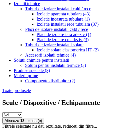
Izolatii tehnice
Tuburi de izolare instalatii cald / rece
Izolatie aparenta tubulara
(43)
Izolatie incastrata tubulara
(1)
Izolatie instalatii rece tubulara
(37)
Placi de izolare instalatii cald / rece
Placi de izolare fara adeziv
(1)
Placi de izolare cu adeziv
(3)
Tuburi de izolare instalatii solare
Izolatie solara elastomerica HT
(2)
Accesorii izolatii tehnice
(4)
Solutii chimice pentru instalatii
Solutii pentru instalatii termice
(3)
Produse speciale
(8)
Materii prime
Componente distribuitor
(2)
Toate produsele
Scule / Dispozitive / Echipamente
Afiseaza
12
rezultat(e)
Filtrele selectate nu dau rezultate, reduceti din filtre...