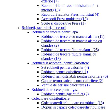
exterior
(7)
Racorduri teu Press multistrat cu filet
interior
(13)
Racorduri radiator Press multistrat
(4)
Accesorii Press multistrat
(13)
Scule si dispozitive Press
(1)
Robineti, racorduri, accesorii
Robineti de trecere pentru apa
Robineti de trecere cu maneta alama
(11)
Robineti de trecere cu maneta alama cu
olandez
(2)
Robineti de trecere fluture alama
(25)
Robineti de trecere fluture alama cu
olandez
(18)
Robineti si accesorii pentru calorifere
Set robineti pentru calorifer
(4)
Robineti pentru calorifere
(11)
Robineti termostatabili pentru calorifere
(6)
Capete termostatice pentru calorifere
(2)
Ventile de aerisire calorifere
(1)
Robineti de trecere pentru gaz
Robineti pentru gaz cu filet
(2)
Colectoare-distribuitoare
Colectoare/distribuitoare cu robineti
(18)
Dopuri si capace colectoare/distribuitoare