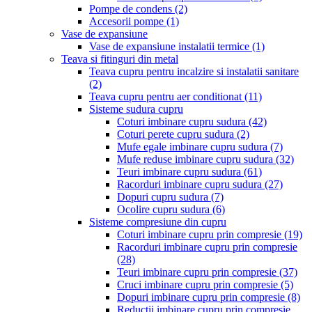
Pompe de condens
(2)
Accesorii pompe
(1)
Vase de expansiune
Vase de expansiune instalatii termice
(1)
Teava si fitinguri din metal
Teava cupru pentru incalzire si instalatii sanitare
(2)
Teava cupru pentru aer conditionat
(11)
Sisteme sudura cupru
Coturi imbinare cupru sudura
(42)
Coturi perete cupru sudura
(2)
Mufe egale imbinare cupru sudura
(7)
Mufe reduse imbinare cupru sudura
(32)
Teuri imbinare cupru sudura
(61)
Racorduri imbinare cupru sudura
(27)
Dopuri cupru sudura
(7)
Ocolire cupru sudura
(6)
Sisteme compresiune din cupru
Coturi imbinare cupru prin compresie
(19)
Racorduri imbinare cupru prin compresie
(28)
Teuri imbinare cupru prin compresie
(37)
Cruci imbinare cupru prin compresie
(5)
Dopuri imbinare cupru prin compresie
(8)
Reductii imbinare cupru prin compresie