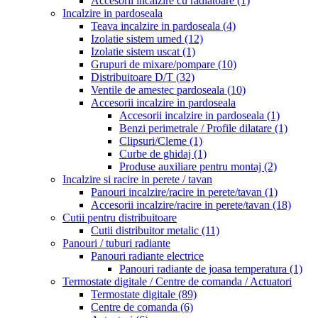
Accesorii incalzire cu radiatoare
(1)
Incalzire in pardoseala
Teava incalzire in pardoseala
(4)
Izolatie sistem umed
(12)
Izolatie sistem uscat
(1)
Grupuri de mixare/pompare
(10)
Distribuitoare D/T
(32)
Ventile de amestec pardoseala
(10)
Accesorii incalzire in pardoseala
Accesorii incalzire in pardoseala
(1)
Benzi perimetrale / Profile dilatare
(1)
Clipsuri/Cleme
(1)
Curbe de ghidaj
(1)
Produse auxiliare pentru montaj
(2)
Incalzire si racire in perete / tavan
Panouri incalzire/racire in perete/tavan
(1)
Accesorii incalzire/racire in perete/tavan
(18)
Cutii pentru distribuitoare
Cutii distribuitor metalic
(11)
Panouri / tuburi radiante
Panouri radiante electrice
Panouri radiante de joasa temperatura
(1)
Termostate digitale / Centre de comanda / Actuatori
Termostate digitale
(89)
Centre de comanda
(6)