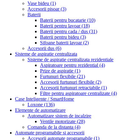
Vase bideu
(1)
Accesorii pisoar
(3)
Baterii
Baterii pentru bucatarie
(10)
Baterii pentru lavoar
(18)
Baterii pentru cada / dus
(31)
Baterii pentru bideu
(3)
Sifoane baterii lavoar
(2)
Accesorii dus
(6)
Sisteme de aspiratie centralizata
Sisteme de aspiratie centralizata rezidentiale
Aspiratoare pentru rezidential
(4)
Prize de aspiratie
(1)
Furtunuri flexibile
(21)
Accesorii furtunuri flexibile
(2)
Accesorii furtunuri retractabile
(1)
Filtre pentru aspiratoare centralizate
(4)
Case Inteligente / SmartHome
Loxone
(136)
Elemente de automatizare
Automatizare sistem de incalzire
Ventile motorizate
(28)
Comanda de la distanta
(4)
Automate programabile si accesorii
Accesorii automate programabile
(1)