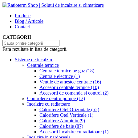
Produse
Blog / Articole
Contact
CATEGORII
Fara rezultate in lista de categorii.
Sisteme de incalzire
Centrale termice
Centrale termice pe gaz
(18)
Centrale electrice
(1)
Ventile de amestec centrale
(16)
Accesorii centrale termice
(10)
Accesorii de comanda si control
(2)
Controlere pentru pompe
(13)
Incalzire cu radiatoare
Calorifere Otel Orizontale
(52)
Calorifere Otel Verticale
(1)
Calorifere Aluminiu
(9)
Calorifere de baie
(87)
Accesorii incalzire cu radiatoare
(1)
Incalzire in pardoseala