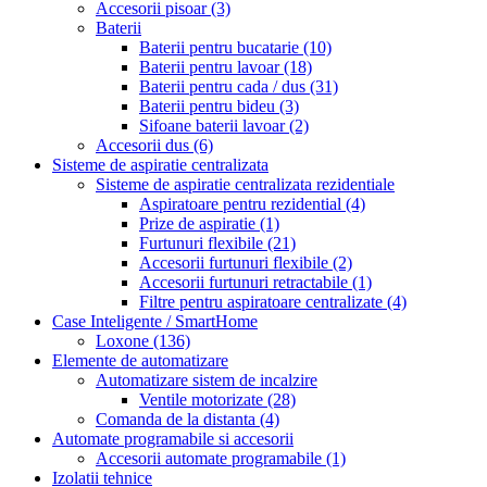
Accesorii pisoar
(3)
Baterii
Baterii pentru bucatarie
(10)
Baterii pentru lavoar
(18)
Baterii pentru cada / dus
(31)
Baterii pentru bideu
(3)
Sifoane baterii lavoar
(2)
Accesorii dus
(6)
Sisteme de aspiratie centralizata
Sisteme de aspiratie centralizata rezidentiale
Aspiratoare pentru rezidential
(4)
Prize de aspiratie
(1)
Furtunuri flexibile
(21)
Accesorii furtunuri flexibile
(2)
Accesorii furtunuri retractabile
(1)
Filtre pentru aspiratoare centralizate
(4)
Case Inteligente / SmartHome
Loxone
(136)
Elemente de automatizare
Automatizare sistem de incalzire
Ventile motorizate
(28)
Comanda de la distanta
(4)
Automate programabile si accesorii
Accesorii automate programabile
(1)
Izolatii tehnice