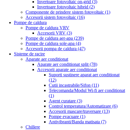
Invertoare fotovoltaic on-grid
(3)
Invertoare fotovoltaic hibrid
(2)
Componente de prindere sistem fotovoltaic
(1)
Accesorii sistem fotovoltaic
(16)
Pompe de caldura
Pompe de caldura VRV
Accesorii VRV
(3)
Pompe de caldura aer-apa
(239)
Pompe de caldura sole-apa
(4)
Accesorii pompa de caldura
(47)
Sisteme de racire
Aparate aer conditionat
Aparate aer conditionat split
(78)
Accesorii aparate aer conditionat
Suporti sustinere aparat aer conditionat
(12)
Cutii incastrabile/Sifon
(11)
Telecomanda/Modul Wi-fi aer conditionat
(1)
Agent curatare
(3)
Control temperatura/Automatizare
(6)
Accesorii mascare/traversare
(13)
Pompe evacuare
(1)
Antivibranti/Banda matisata
(7)
Chillere