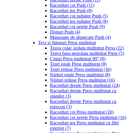
Racorduri cot Push
(11)
Racorduri teu Push
(8)
Racorduri cot radiator Push
(5)
Racorduri teu radiator Push
(8)
Racorduri cot perete Push
(9)
Dopuri Push
(4)
Mansoane de alunecare Push
(4)
Tevi si fitinguri Press multistrat
Teava colac izolata multistrat Press
(22)
Teava bara neizolata multistrat Press
(5)
Coturi Press multistrat 90°
(8)
Teuri egale Press multistrat
(8)
Teuri reduse Press multistrat
(36)
Nipluri egale Press multistrat
(8)
Nipluri reduse Press multistrat
(16)
Racorduri drepte Press multistrat
(24)
Racorduri drepte Press multistrat cu
olandez
(3)
Racorduri drepte Press multistrat cu
eurocon
(3)
Racorduri cot Press multistrat
(20)
Racorduri cot perete Press multistrat
(16)
Racorduri teu Press multistrat cu filet
exterior
(7)