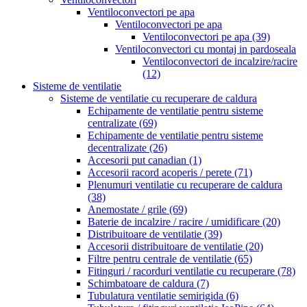
Ventiloconvectori pe apa
Ventiloconvectori pe apa
Ventiloconvectori pe apa
(39)
Ventiloconvectori cu montaj in pardoseala
Ventiloconvectori de incalzire/racire
(12)
Sisteme de ventilatie
Sisteme de ventilatie cu recuperare de caldura
Echipamente de ventilatie pentru sisteme
centralizate
(69)
Echipamente de ventilatie pentru sisteme
decentralizate
(26)
Accesorii put canadian
(1)
Accesorii racord acoperis / perete
(71)
Plenumuri ventilatie cu recuperare de caldura
(38)
Anemostate / grile
(69)
Baterie de incalzire / racire / umidificare
(20)
Distribuitoare de ventilatie
(39)
Accesorii distribuitoare de ventilatie
(20)
Filtre pentru centrale de ventilatie
(65)
Fitinguri / racorduri ventilatie cu recuperare
(78)
Schimbatoare de caldura
(7)
Tubulatura ventilatie semirigida
(6)