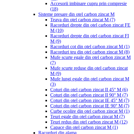
Accesorii imbinare cupru prin compresie
(18)
Sisteme presare din otel carbon zincat M
Teava din otel carbon zincat M
(7)
Racorduri drepte din otel carbon zincat FE
M
(10)
Racorduri drepte din otel carbon zincat FI
M
(9)
Racorduri cot din otel carbon zincat M
(1)
Racorduri teu din otel carbon zincat M
(8)
Mufe scurte egale din otel carbon zincat M
(7)
Mufe scurte reduse din otel carbon zincat
M
(9)
Mufe lungi egale din otel carbon zincat M
(3)
Coturi din otel carbon zincat II 45° M
(6)
Coturi din otel carbon zincat II 90° M
(7)
Coturi din otel carbon zincat IE 45° M
(7)
Coturi din otel carbon zincat IE 90° M
(7)
Curbe ocolire din otel carbon zincat M
(1)
Teuri egale din otel carbon zincat M
(7)
Teuri redus din otel carbon zincat M
(12)
Capace din otel carbon zincat M
(1)
Racorduri din alama