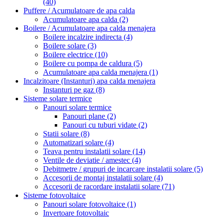
(40)
Puffere / Acumulatoare de apa calda
Acumulatoare apa calda
(2)
Boilere / Acumulatoare apa calda menajera
Boilere incalzire indirecta
(4)
Boilere solare
(3)
Boilere electrice
(10)
Boilere cu pompa de caldura
(5)
Acumulatoare apa calda menajera
(1)
Incalzitoare (Instanturi) apa calda menajera
Instanturi pe gaz
(8)
Sisteme solare termice
Panouri solare termice
Panouri plane
(2)
Panouri cu tuburi vidate
(2)
Statii solare
(8)
Automatizari solare
(4)
Teava pentru instalatii solare
(14)
Ventile de deviatie / amestec
(4)
Debitmetre / grupuri de incarcare instalatii solare
(5)
Accesorii de montaj instalatii solare
(4)
Accesorii de racordare instalatii solare
(71)
Sisteme fotovoltaice
Panouri solare fotovoltaice
(1)
Invertoare fotovoltaic