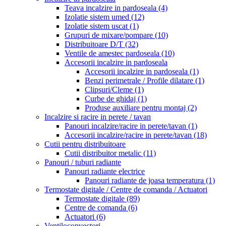
Teava incalzire in pardoseala
(4)
Izolatie sistem umed
(12)
Izolatie sistem uscat
(1)
Grupuri de mixare/pompare
(10)
Distribuitoare D/T
(32)
Ventile de amestec pardoseala
(10)
Accesorii incalzire in pardoseala
Accesorii incalzire in pardoseala
(1)
Benzi perimetrale / Profile dilatare
(1)
Clipsuri/Cleme
(1)
Curbe de ghidaj
(1)
Produse auxiliare pentru montaj
(2)
Incalzire si racire in perete / tavan
Panouri incalzire/racire in perete/tavan
(1)
Accesorii incalzire/racire in perete/tavan
(18)
Cutii pentru distribuitoare
Cutii distribuitor metalic
(11)
Panouri / tuburi radiante
Panouri radiante electrice
Panouri radiante de joasa temperatura
(1)
Termostate digitale / Centre de comanda / Actuatori
Termostate digitale
(89)
Centre de comanda
(6)
Actuatori
(6)
Ventiloconvectori