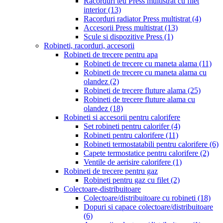
Racorduri teu Press multistrat cu filet
interior
(13)
Racorduri radiator Press multistrat
(4)
Accesorii Press multistrat
(13)
Scule si dispozitive Press
(1)
Robineti, racorduri, accesorii
Robineti de trecere pentru apa
Robineti de trecere cu maneta alama
(11)
Robineti de trecere cu maneta alama cu
olandez
(2)
Robineti de trecere fluture alama
(25)
Robineti de trecere fluture alama cu
olandez
(18)
Robineti si accesorii pentru calorifere
Set robineti pentru calorifer
(4)
Robineti pentru calorifere
(11)
Robineti termostatabili pentru calorifere
(6)
Capete termostatice pentru calorifere
(2)
Ventile de aerisire calorifere
(1)
Robineti de trecere pentru gaz
Robineti pentru gaz cu filet
(2)
Colectoare-distribuitoare
Colectoare/distribuitoare cu robineti
(18)
Dopuri si capace colectoare/distribuitoare
(6)