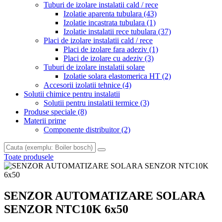
Tuburi de izolare instalatii cald / rece
Izolatie aparenta tubulara
(43)
Izolatie incastrata tubulara
(1)
Izolatie instalatii rece tubulara
(37)
Placi de izolare instalatii cald / rece
Placi de izolare fara adeziv
(1)
Placi de izolare cu adeziv
(3)
Tuburi de izolare instalatii solare
Izolatie solara elastomerica HT
(2)
Accesorii izolatii tehnice
(4)
Solutii chimice pentru instalatii
Solutii pentru instalatii termice
(3)
Produse speciale
(8)
Materii prime
Componente distribuitor
(2)
Toate produsele
SENZOR AUTOMATIZARE SOLARA
SENZOR NTC10K 6x50