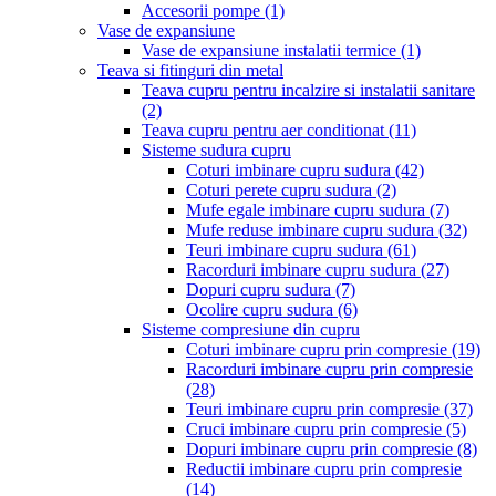
Accesorii pompe
(1)
Vase de expansiune
Vase de expansiune instalatii termice
(1)
Teava si fitinguri din metal
Teava cupru pentru incalzire si instalatii sanitare
(2)
Teava cupru pentru aer conditionat
(11)
Sisteme sudura cupru
Coturi imbinare cupru sudura
(42)
Coturi perete cupru sudura
(2)
Mufe egale imbinare cupru sudura
(7)
Mufe reduse imbinare cupru sudura
(32)
Teuri imbinare cupru sudura
(61)
Racorduri imbinare cupru sudura
(27)
Dopuri cupru sudura
(7)
Ocolire cupru sudura
(6)
Sisteme compresiune din cupru
Coturi imbinare cupru prin compresie
(19)
Racorduri imbinare cupru prin compresie
(28)
Teuri imbinare cupru prin compresie
(37)
Cruci imbinare cupru prin compresie
(5)
Dopuri imbinare cupru prin compresie
(8)
Reductii imbinare cupru prin compresie
(14)