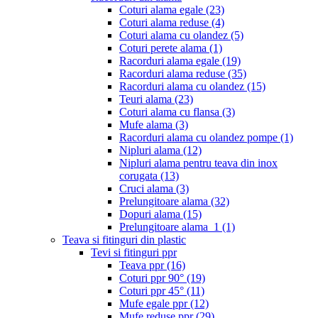
Coturi alama egale
(23)
Coturi alama reduse
(4)
Coturi alama cu olandez
(5)
Coturi perete alama
(1)
Racorduri alama egale
(19)
Racorduri alama reduse
(35)
Racorduri alama cu olandez
(15)
Teuri alama
(23)
Coturi alama cu flansa
(3)
Mufe alama
(3)
Racorduri alama cu olandez pompe
(1)
Nipluri alama
(12)
Nipluri alama pentru teava din inox
corugata
(13)
Cruci alama
(3)
Prelungitoare alama
(32)
Dopuri alama
(15)
Prelungitoare alama_1
(1)
Teava si fitinguri din plastic
Tevi si fitinguri ppr
Teava ppr
(16)
Coturi ppr 90°
(19)
Coturi ppr 45°
(11)
Mufe egale ppr
(12)
Mufe reduse ppr
(29)