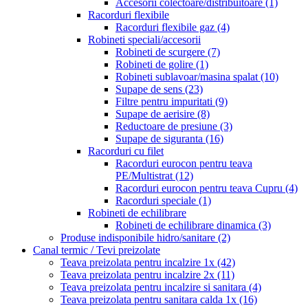
Accesorii colectoare/distribuitoare
(1)
Racorduri flexibile
Racorduri flexibile gaz
(4)
Robineti speciali/accesorii
Robineti de scurgere
(7)
Robineti de golire
(1)
Robineti sublavoar/masina spalat
(10)
Supape de sens
(23)
Filtre pentru impuritati
(9)
Supape de aerisire
(8)
Reductoare de presiune
(3)
Supape de siguranta
(16)
Racorduri cu filet
Racorduri eurocon pentru teava
PE/Multistrat
(12)
Racorduri eurocon pentru teava Cupru
(4)
Racorduri speciale
(1)
Robineti de echilibrare
Robineti de echilibrare dinamica
(3)
Produse indisponibile hidro/sanitare
(2)
Canal termic / Tevi preizolate
Teava preizolata pentru incalzire 1x
(42)
Teava preizolata pentru incalzire 2x
(11)
Teava preizolata pentru incalzire si sanitara
(4)
Teava preizolata pentru sanitara calda 1x
(16)