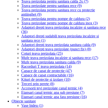
Teava preizolata pentru sanitara calda 2x
(7)
Teava preizolate pentru sanitara rece
(9)
Teava preizolata pentru sanitara rece cu protectie
antiinghet
(9)
Teava preizolata pentru pompe de caldura
(2)
Teava preizolate pentru pompe de caldura inox
(3)
Adaptori drepti teava preizolata incalzire si sanitara rece
(36)
Adaptori drepti sudabili teava preizolata incalzire si
sanitara rece
(1)
Adaptori drepti teava preizolata sanitara calda
(9)
Adaptori drepti teava preizolate (punct fix)
(8)
Coturi teava preizolata
(25)
Mufe teava preizolata incalzire si sanitara rece
(17)
Mufe teava preizolata sanitara calda
(9)
Racorduri T teava preizolata
(14)
Capace de capat de protectie
(47)
Capace de capat contractabile
(16)
Kituri de protectie si izolare
(10)
Treceri prin perete
(8)
Accesorii tevi preizolate canal termic
(4)
Etansari canal termic apa sub presiune
(7)
Etansari canal termic apa fara presiune
(16)
Obiecte sanitare
Vase bideu
(1)