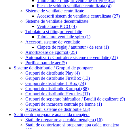
Tubulatura / fitinguri ventilatie IsoPipe
(64)
Piese de schimb ventilatie centralizata
(4)
Sisteme de ventilatie centralizate
Accesorii sistem de ventilatie centralizata
(27)
Sisteme de ventilatie decentralizate
Ventilatoare PICO
(4)
Tubulatura si fitinguri ventilatie
Tubulatura ventilatie spiro
(1)
Accesorii sisteme de ventilatie
Clapete de reglaj / antiretur / de sens
(1)
Amortizoare de zgomot
(25)
Automatizari / Controlere sisteme de ventilatie
(21)
Purificatoare de aer
(5)
Sisteme de distributie / Grupuri de pompare
Grupuri de distributie Play
(4)
Grupuri de distributie FirstBox
(13)
Grupuri de distributie T-Box
(74)
Grupuri de distributie Kompat
(88)
Grupuri de distributie Hercules
(11)
Grupuri de separare hidraulica / Butelii de egalizare
(9)
Grupuri de incarcare centrale pe lemne
(1)
Accesorii sisteme de distributie
(33)
Statii pentru preparare apa calda menajera
Statii de preparare apa calda menajera
(16)
Statii de contorizare si preparare apa calda menajera