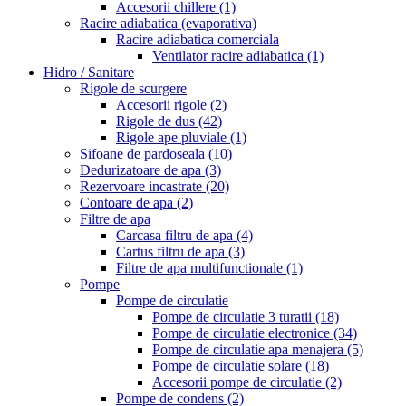
Accesorii chillere
(1)
Racire adiabatica (evaporativa)
Racire adiabatica comerciala
Ventilator racire adiabatica
(1)
Hidro / Sanitare
Rigole de scurgere
Accesorii rigole
(2)
Rigole de dus
(42)
Rigole ape pluviale
(1)
Sifoane de pardoseala
(10)
Dedurizatoare de apa
(3)
Rezervoare incastrate
(20)
Contoare de apa
(2)
Filtre de apa
Carcasa filtru de apa
(4)
Cartus filtru de apa
(3)
Filtre de apa multifunctionale
(1)
Pompe
Pompe de circulatie
Pompe de circulatie 3 turatii
(18)
Pompe de circulatie electronice
(34)
Pompe de circulatie apa menajera
(5)
Pompe de circulatie solare
(18)
Accesorii pompe de circulatie
(2)
Pompe de condens
(2)