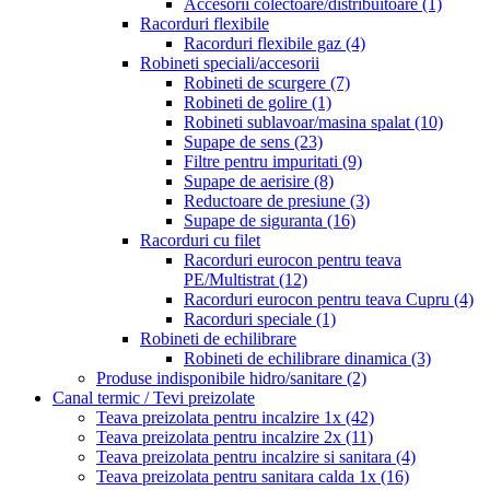
Accesorii colectoare/distribuitoare
(1)
Racorduri flexibile
Racorduri flexibile gaz
(4)
Robineti speciali/accesorii
Robineti de scurgere
(7)
Robineti de golire
(1)
Robineti sublavoar/masina spalat
(10)
Supape de sens
(23)
Filtre pentru impuritati
(9)
Supape de aerisire
(8)
Reductoare de presiune
(3)
Supape de siguranta
(16)
Racorduri cu filet
Racorduri eurocon pentru teava
PE/Multistrat
(12)
Racorduri eurocon pentru teava Cupru
(4)
Racorduri speciale
(1)
Robineti de echilibrare
Robineti de echilibrare dinamica
(3)
Produse indisponibile hidro/sanitare
(2)
Canal termic / Tevi preizolate
Teava preizolata pentru incalzire 1x
(42)
Teava preizolata pentru incalzire 2x
(11)
Teava preizolata pentru incalzire si sanitara
(4)
Teava preizolata pentru sanitara calda 1x
(16)