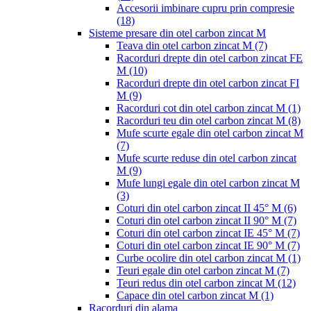
Accesorii imbinare cupru prin compresie
(18)
Sisteme presare din otel carbon zincat M
Teava din otel carbon zincat M
(7)
Racorduri drepte din otel carbon zincat FE
M
(10)
Racorduri drepte din otel carbon zincat FI
M
(9)
Racorduri cot din otel carbon zincat M
(1)
Racorduri teu din otel carbon zincat M
(8)
Mufe scurte egale din otel carbon zincat M
(7)
Mufe scurte reduse din otel carbon zincat
M
(9)
Mufe lungi egale din otel carbon zincat M
(3)
Coturi din otel carbon zincat II 45° M
(6)
Coturi din otel carbon zincat II 90° M
(7)
Coturi din otel carbon zincat IE 45° M
(7)
Coturi din otel carbon zincat IE 90° M
(7)
Curbe ocolire din otel carbon zincat M
(1)
Teuri egale din otel carbon zincat M
(7)
Teuri redus din otel carbon zincat M
(12)
Capace din otel carbon zincat M
(1)
Racorduri din alama