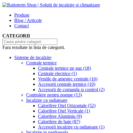
Produse
Blog / Articole
Contact
CATEGORII
Fara rezultate in lista de categorii.
Sisteme de incalzire
Centrale termice
Centrale termice pe gaz
(18)
Centrale electrice
(1)
Ventile de amestec centrale
(16)
Accesorii centrale termice
(10)
Accesorii de comanda si control
(2)
Controlere pentru pompe
(13)
Incalzire cu radiatoare
Calorifere Otel Orizontale
(52)
Calorifere Otel Verticale
(1)
Calorifere Aluminiu
(9)
Calorifere de baie
(87)
Accesorii incalzire cu radiatoare
(1)
Incalzire in pardoseala