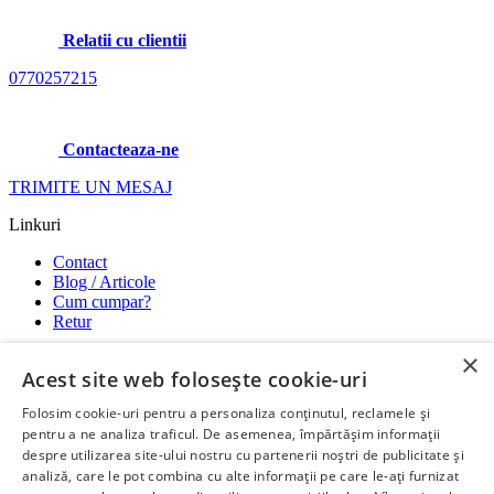
Relatii cu clientii
0770257215
Contacteaza-ne
TRIMITE UN MESAJ
Linkuri
Contact
Blog / Articole
Cum cumpar?
Retur
×
Utile
Acest site web folosește cookie-uri
Termeni si conditii
Folosim cookie-uri pentru a personaliza conținutul, reclamele și
Modalitati de plata
pentru a ne analiza traficul. De asemenea, împărtășim informații
Confidentialitate si GDPR
despre utilizarea site-ului nostru cu partenerii noștri de publicitate și
Garantii
analiză, care le pot combina cu alte informații pe care le-ați furnizat
ANPC
-
SOL
-
SAL