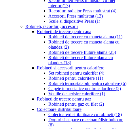
Racorduri teu Press multistrat cu filet
interior
(13)
Racorduri radiator Press multistrat
(4)
Accesorii Press multistrat
(13)
Scule si dispozitive Press
(1)
Robineti, racorduri, accesorii
Robineti de trecere pentru apa
Robineti de trecere cu maneta alama
(11)
Robineti de trecere cu maneta alama cu
olandez
(2)
Robineti de trecere fluture alama
(25)
Robineti de trecere fluture alama cu
olandez
(18)
Robineti si accesorii pentru calorifere
Set robineti pentru calorifer
(4)
Robineti pentru calorifere
(11)
Robineti termostatabili pentru calorifere
(6)
Capete termostatice pentru calorifere
(2)
Ventile de aerisire calorifere
(1)
Robineti de trecere pentru gaz
Robineti pentru gaz cu filet
(2)
Colectoare-distribuitoare
Colectoare/distribuitoare cu robineti
(18)
Dopuri si capace colectoare/distribuitoare
(6)