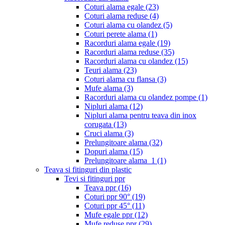
Coturi alama egale
(23)
Coturi alama reduse
(4)
Coturi alama cu olandez
(5)
Coturi perete alama
(1)
Racorduri alama egale
(19)
Racorduri alama reduse
(35)
Racorduri alama cu olandez
(15)
Teuri alama
(23)
Coturi alama cu flansa
(3)
Mufe alama
(3)
Racorduri alama cu olandez pompe
(1)
Nipluri alama
(12)
Nipluri alama pentru teava din inox
corugata
(13)
Cruci alama
(3)
Prelungitoare alama
(32)
Dopuri alama
(15)
Prelungitoare alama_1
(1)
Teava si fitinguri din plastic
Tevi si fitinguri ppr
Teava ppr
(16)
Coturi ppr 90°
(19)
Coturi ppr 45°
(11)
Mufe egale ppr
(12)
Mufe reduse ppr
(29)