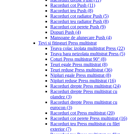
Racorduri cot Push
(11)
Racorduri teu Push
(8)
Racorduri cot radiator Push
(5)
Racorduri teu radiator Push
(8)
Racorduri cot perete Push
(9)
Dopuri Push
(4)
Mansoane de alunecare Push
(4)
Tevi si fitinguri Press multistrat
Teava colac izolata multistrat Press
(22)
Teava bara neizolata multistrat Press
(5)
Coturi Press multistrat 90°
(8)
Teuri egale Press multistrat
(8)
Teuri reduse Press multistrat
(36)
Nipluri egale Press multistrat
(8)
Nipluri reduse Press multistrat
(16)
Racorduri drepte Press multistrat
(24)
Racorduri drepte Press multistrat cu
olandez
(3)
Racorduri drepte Press multistrat cu
eurocon
(3)
Racorduri cot Press multistrat
(20)
Racorduri cot perete Press multistrat
(16)
Racorduri teu Press multistrat cu filet
exterior
(7)