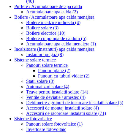
(40)
Puffere / Acumulatoare de apa calda
Acumulatoare apa calda
(2)
Boilere / Acumulatoare apa calda menajera
Boilere incalzire indirecta
(4)
Boilere solare
(3)
Boilere electrice
(10)
Boilere cu pompa de caldura
(5)
Acumulatoare apa calda menajera
(1)
Incalzitoare (Instanturi) apa calda menajera
Instanturi pe gaz
(8)
Sisteme solare termice
Panouri solare termice
Panouri plane
(2)
Panouri cu tuburi vidate
(2)
Statii solare
(8)
Automatizari solare
(4)
Teava pentru instalatii solare
(14)
Ventile de deviatie / amestec
(4)
Debitmetre / grupuri de incarcare instalatii solare
(5)
Accesorii de montaj instalatii solare
(4)
Accesorii de racordare instalatii solare
(71)
Sisteme fotovoltaice
Panouri solare fotovoltaice
(1)
Invertoare fotovoltaic