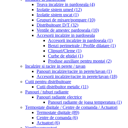
Teava incalzire in pardoseala
(4)
Izolatie sistem umed
(12)
Izolatie sistem uscat
(1)
Grupuri de mixare/pompare
(10)
Distribuitoare D/T
(32)
Ventile de amestec pardoseala
(10)
Accesorii incalzire in pardoseala
Accesorii incalzire in pardoseala
(1)
Benzi perimetrale / Profile dilatare
(1)
Clipsuri/Cleme
(1)
Curbe de ghidaj
(1)
Produse auxiliare pentru montaj
(2)
Incalzire si racire in perete / tavan
Panouri incalzire/racire in perete/tavan
(1)
Accesorii incalzire/racire in perete/tavan
(18)
Cutii pentru distribuitoare
Cutii distribuitor metalic
(11)
Panouri / tuburi radiante
Panouri radiante electrice
Panouri radiante de joasa temperatura
(1)
Termostate digitale / Centre de comanda / Actuatori
Termostate digitale
(89)
Centre de comanda
(6)
Actuatori
(6)
Ventiloconvectori