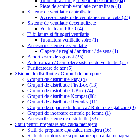
Tubulatura / fitinguri ventilatie IsoPipe
(64)
Piese de schimb ventilatie centralizata
(4)
Sisteme de ventilatie centralizate
Accesorii sistem de ventilatie centralizata
(27)
Sisteme de ventilatie decentralizate
Ventilatoare PICO
(4)
Tubulatura si fitinguri ventilatie
Tubulatura ventilatie spiro
(1)
Accesorii sisteme de ventilatie
Clapete de reglaj / antiretur / de sens
(1)
Amortizoare de zgomot
(25)
Automatizari / Controlere sisteme de ventilatie
(21)
Purificatoare de aer
(5)
Sisteme de distributie / Grupuri de pompare
Grupuri de distributie Play
(4)
Grupuri de distributie FirstBox
(13)
Grupuri de distributie T-Box
(74)
Grupuri de distributie Kompat
(88)
Grupuri de distributie Hercules
(11)
Grupuri de separare hidraulica / Butelii de egalizare
(9)
Grupuri de incarcare centrale pe lemne
(1)
Accesorii sisteme de distributie
(33)
Statii pentru preparare apa calda menajera
Statii de preparare apa calda menajera
(16)
Statii de contorizare si preparare apa calda menajera