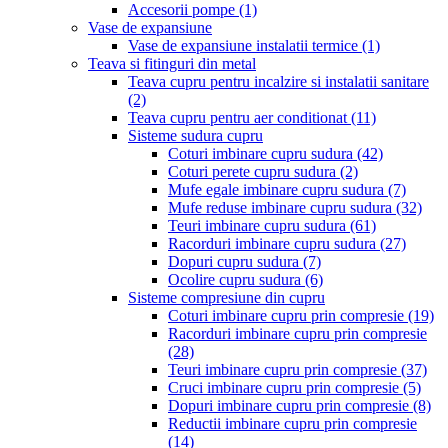
Accesorii pompe
(1)
Vase de expansiune
Vase de expansiune instalatii termice
(1)
Teava si fitinguri din metal
Teava cupru pentru incalzire si instalatii sanitare
(2)
Teava cupru pentru aer conditionat
(11)
Sisteme sudura cupru
Coturi imbinare cupru sudura
(42)
Coturi perete cupru sudura
(2)
Mufe egale imbinare cupru sudura
(7)
Mufe reduse imbinare cupru sudura
(32)
Teuri imbinare cupru sudura
(61)
Racorduri imbinare cupru sudura
(27)
Dopuri cupru sudura
(7)
Ocolire cupru sudura
(6)
Sisteme compresiune din cupru
Coturi imbinare cupru prin compresie
(19)
Racorduri imbinare cupru prin compresie
(28)
Teuri imbinare cupru prin compresie
(37)
Cruci imbinare cupru prin compresie
(5)
Dopuri imbinare cupru prin compresie
(8)
Reductii imbinare cupru prin compresie
(14)