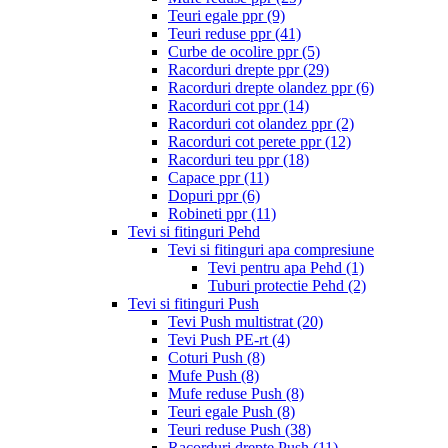
Teuri egale ppr
(9)
Teuri reduse ppr
(41)
Curbe de ocolire ppr
(5)
Racorduri drepte ppr
(29)
Racorduri drepte olandez ppr
(6)
Racorduri cot ppr
(14)
Racorduri cot olandez ppr
(2)
Racorduri cot perete ppr
(12)
Racorduri teu ppr
(18)
Capace ppr
(11)
Dopuri ppr
(6)
Robineti ppr
(11)
Tevi si fitinguri Pehd
Tevi si fitinguri apa compresiune
Tevi pentru apa Pehd
(1)
Tuburi protectie Pehd
(2)
Tevi si fitinguri Push
Tevi Push multistrat
(20)
Tevi Push PE-rt
(4)
Coturi Push
(8)
Mufe Push
(8)
Mufe reduse Push
(8)
Teuri egale Push
(8)
Teuri reduse Push
(38)
Racorduri drepte Push
(11)