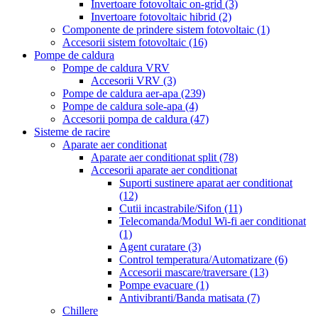
Invertoare fotovoltaic on-grid
(3)
Invertoare fotovoltaic hibrid
(2)
Componente de prindere sistem fotovoltaic
(1)
Accesorii sistem fotovoltaic
(16)
Pompe de caldura
Pompe de caldura VRV
Accesorii VRV
(3)
Pompe de caldura aer-apa
(239)
Pompe de caldura sole-apa
(4)
Accesorii pompa de caldura
(47)
Sisteme de racire
Aparate aer conditionat
Aparate aer conditionat split
(78)
Accesorii aparate aer conditionat
Suporti sustinere aparat aer conditionat
(12)
Cutii incastrabile/Sifon
(11)
Telecomanda/Modul Wi-fi aer conditionat
(1)
Agent curatare
(3)
Control temperatura/Automatizare
(6)
Accesorii mascare/traversare
(13)
Pompe evacuare
(1)
Antivibranti/Banda matisata
(7)
Chillere