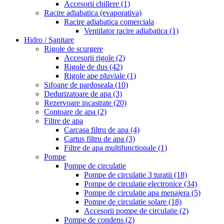
Accesorii chillere
(1)
Racire adiabatica (evaporativa)
Racire adiabatica comerciala
Ventilator racire adiabatica
(1)
Hidro / Sanitare
Rigole de scurgere
Accesorii rigole
(2)
Rigole de dus
(42)
Rigole ape pluviale
(1)
Sifoane de pardoseala
(10)
Dedurizatoare de apa
(3)
Rezervoare incastrate
(20)
Contoare de apa
(2)
Filtre de apa
Carcasa filtru de apa
(4)
Cartus filtru de apa
(3)
Filtre de apa multifunctionale
(1)
Pompe
Pompe de circulatie
Pompe de circulatie 3 turatii
(18)
Pompe de circulatie electronice
(34)
Pompe de circulatie apa menajera
(5)
Pompe de circulatie solare
(18)
Accesorii pompe de circulatie
(2)
Pompe de condens
(2)