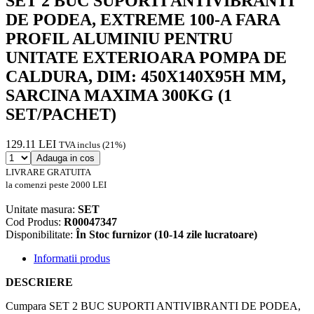
SET 2 BUC SUPORTI ANTIVIBRANTI
DE PODEA, EXTREME 100-A FARA
PROFIL ALUMINIU PENTRU
UNITATE EXTERIOARA POMPA DE
CALDURA, DIM: 450X140X95H MM,
SARCINA MAXIMA 300KG (1
SET/PACHET)
129.11 LEI
TVA inclus (21%)
Adauga in cos
LIVRARE GRATUITA
la comenzi peste 2000 LEI
Unitate masura:
SET
Cod Produs:
R00047347
Disponibilitate:
În Stoc furnizor (10-14 zile lucratoare)
Informatii produs
DESCRIERE
Cumpara SET 2 BUC SUPORTI ANTIVIBRANTI DE PODEA,