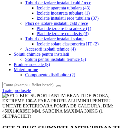
Tuburi de izolare instalatii cald / rece
Izolatie aparenta tubulara
(43)
Izolatie incastrata tubulara
(1)
Izolatie instalatii rece tubulara
(37)
Placi de izolare instalatii cald / rece
Placi de izolare fara adeziv
(1)
Placi de izolare cu adeziv
(3)
Tuburi de izolare instalatii solare
Izolatie solara elastomerica HT
(2)
Accesorii izolatii tehnice
(4)
Solutii chimice pentru instalatii
Solutii pentru instalatii termice
(3)
Produse speciale
(8)
Materii prime
Componente distribuitor
(2)
Toate produsele