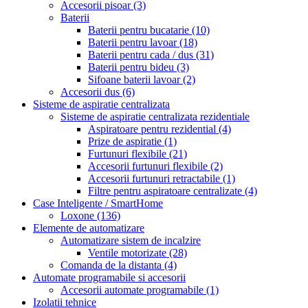
Accesorii pisoar
(3)
Baterii
Baterii pentru bucatarie
(10)
Baterii pentru lavoar
(18)
Baterii pentru cada / dus
(31)
Baterii pentru bideu
(3)
Sifoane baterii lavoar
(2)
Accesorii dus
(6)
Sisteme de aspiratie centralizata
Sisteme de aspiratie centralizata rezidentiale
Aspiratoare pentru rezidential
(4)
Prize de aspiratie
(1)
Furtunuri flexibile
(21)
Accesorii furtunuri flexibile
(2)
Accesorii furtunuri retractabile
(1)
Filtre pentru aspiratoare centralizate
(4)
Case Inteligente / SmartHome
Loxone
(136)
Elemente de automatizare
Automatizare sistem de incalzire
Ventile motorizate
(28)
Comanda de la distanta
(4)
Automate programabile si accesorii
Accesorii automate programabile
(1)
Izolatii tehnice