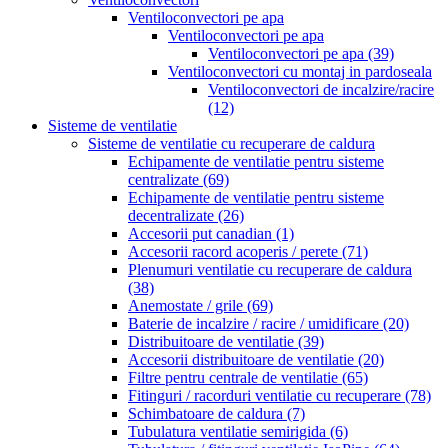
Ventiloconvectori pe apa
Ventiloconvectori pe apa
Ventiloconvectori pe apa
(39)
Ventiloconvectori cu montaj in pardoseala
Ventiloconvectori de incalzire/racire
(12)
Sisteme de ventilatie
Sisteme de ventilatie cu recuperare de caldura
Echipamente de ventilatie pentru sisteme
centralizate
(69)
Echipamente de ventilatie pentru sisteme
decentralizate
(26)
Accesorii put canadian
(1)
Accesorii racord acoperis / perete
(71)
Plenumuri ventilatie cu recuperare de caldura
(38)
Anemostate / grile
(69)
Baterie de incalzire / racire / umidificare
(20)
Distribuitoare de ventilatie
(39)
Accesorii distribuitoare de ventilatie
(20)
Filtre pentru centrale de ventilatie
(65)
Fitinguri / racorduri ventilatie cu recuperare
(78)
Schimbatoare de caldura
(7)
Tubulatura ventilatie semirigida
(6)