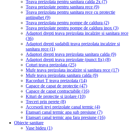
Teava preizolata pentru sanitara calda 2x
(7)
Teava preizolate pentru sanitara rece
(9)
Teava preizolata pentru sanitara rece cu protectie
antiinghet
(9)
Teava preizolata pentru pompe de caldura
(2)
Teava preizolate pentru pompe de caldura inox
(3)
Adaptori drepti teava preizolata incalzire si sanitara rece
(36)
Adaptori drepti sudabili teava preizolata incalzire si
sanitara rece
(1)
Adaptori drepti teava preizolata sanitara calda
(9)
Adaptori drepti teava preizolate (punct fix)
(8)
Coturi teava preizolata
(25)
Mufe teava preizolata incalzire si sanitara rece
(17)
Mufe teava preizolata sanitara calda
(9)
Racorduri T teava preizolata
(14)
Capace de capat de protectie
(47)
Capace de capat contractabile
(16)
Kituri de protectie si izolare
(10)
Treceri prin perete
(8)
Accesorii tevi preizolate canal termic
(4)
Etansari canal termic apa sub presiune
(7)
Etansari canal termic apa fara presiune
(16)
Obiecte sanitare
Vase bideu
(1)