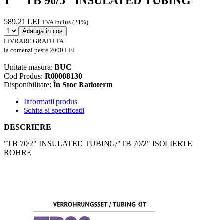
1" "TB 90/5" INSULATED TUBING
589.21 LEI
TVA inclus (21%)
Adauga in cos
LIVRARE GRATUITA
la comenzi peste 2000 LEI
Unitate masura:
BUC
Cod Produs:
R00008130
Disponibilitate:
În Stoc Ratioterm
Informatii produs
Schita si specificatii
DESCRIERE
"TB 70/2" INSULATED TUBING/"TB 70/2" ISOLIERTE
ROHRE