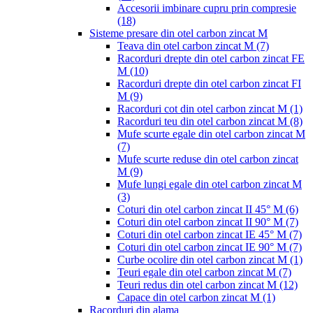
Accesorii imbinare cupru prin compresie
(18)
Sisteme presare din otel carbon zincat M
Teava din otel carbon zincat M
(7)
Racorduri drepte din otel carbon zincat FE
M
(10)
Racorduri drepte din otel carbon zincat FI
M
(9)
Racorduri cot din otel carbon zincat M
(1)
Racorduri teu din otel carbon zincat M
(8)
Mufe scurte egale din otel carbon zincat M
(7)
Mufe scurte reduse din otel carbon zincat
M
(9)
Mufe lungi egale din otel carbon zincat M
(3)
Coturi din otel carbon zincat II 45° M
(6)
Coturi din otel carbon zincat II 90° M
(7)
Coturi din otel carbon zincat IE 45° M
(7)
Coturi din otel carbon zincat IE 90° M
(7)
Curbe ocolire din otel carbon zincat M
(1)
Teuri egale din otel carbon zincat M
(7)
Teuri redus din otel carbon zincat M
(12)
Capace din otel carbon zincat M
(1)
Racorduri din alama