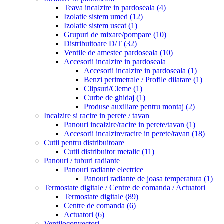
Teava incalzire in pardoseala
(4)
Izolatie sistem umed
(12)
Izolatie sistem uscat
(1)
Grupuri de mixare/pompare
(10)
Distribuitoare D/T
(32)
Ventile de amestec pardoseala
(10)
Accesorii incalzire in pardoseala
Accesorii incalzire in pardoseala
(1)
Benzi perimetrale / Profile dilatare
(1)
Clipsuri/Cleme
(1)
Curbe de ghidaj
(1)
Produse auxiliare pentru montaj
(2)
Incalzire si racire in perete / tavan
Panouri incalzire/racire in perete/tavan
(1)
Accesorii incalzire/racire in perete/tavan
(18)
Cutii pentru distribuitoare
Cutii distribuitor metalic
(11)
Panouri / tuburi radiante
Panouri radiante electrice
Panouri radiante de joasa temperatura
(1)
Termostate digitale / Centre de comanda / Actuatori
Termostate digitale
(89)
Centre de comanda
(6)
Actuatori
(6)
Ventiloconvectori