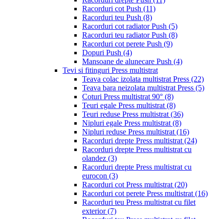
Racorduri cot Push
(11)
Racorduri teu Push
(8)
Racorduri cot radiator Push
(5)
Racorduri teu radiator Push
(8)
Racorduri cot perete Push
(9)
Dopuri Push
(4)
Mansoane de alunecare Push
(4)
Tevi si fitinguri Press multistrat
Teava colac izolata multistrat Press
(22)
Teava bara neizolata multistrat Press
(5)
Coturi Press multistrat 90°
(8)
Teuri egale Press multistrat
(8)
Teuri reduse Press multistrat
(36)
Nipluri egale Press multistrat
(8)
Nipluri reduse Press multistrat
(16)
Racorduri drepte Press multistrat
(24)
Racorduri drepte Press multistrat cu
olandez
(3)
Racorduri drepte Press multistrat cu
eurocon
(3)
Racorduri cot Press multistrat
(20)
Racorduri cot perete Press multistrat
(16)
Racorduri teu Press multistrat cu filet
exterior
(7)