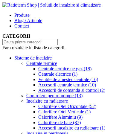
Produse
Blog / Articole
Contact
CATEGORII
Fara rezultate in lista de categorii.
Sisteme de incalzire
Centrale termice
Centrale termice pe gaz
(18)
Centrale electrice
(1)
Ventile de amestec centrale
(16)
Accesorii centrale termice
(10)
Accesorii de comanda si control
(2)
Controlere pentru pompe
(13)
Incalzire cu radiatoare
Calorifere Otel Orizontale
(52)
Calorifere Otel Verticale
(1)
Calorifere Aluminiu
(9)
Calorifere de baie
(87)
Accesorii incalzire cu radiatoare
(1)
Incalzire in pardoseala