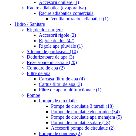
Accesorii chillere
(1)
Racire adiabatica (evaporativa)
Racire adiabatica comerciala
Ventilator racire adiabatica
(1)
Hidro / Sanitare
Rigole de scurgere
Accesorii rigole
(2)
Rigole de dus
(42)
Rigole ape pluviale
(1)
Sifoane de pardoseala
(10)
Dedurizatoare de apa
(3)
Rezervoare incastrate
(20)
Contoare de apa
(2)
Filtre de apa
Carcasa filtru de apa
(4)
Cartus filtru de apa
(3)
Filtre de apa multifunctionale
(1)
Pompe
Pompe de circulatie
Pompe de circulatie 3 turatii
(18)
Pompe de circulatie electronice
(34)
Pompe de circulatie apa menajera
(5)
Pompe de circulatie solare
(18)
Accesorii pompe de circulatie
(2)
Pompe de condens
(2)