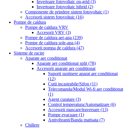
Invertoare fotovoltaic on-grid
(3)
Invertoare fotovoltaic hibrid
(2)
Componente de prindere sistem fotovoltaic
(1)
Accesorii sistem fotovoltaic
(16)
Pompe de caldura
Pompe de caldura VRV
Accesorii VRV
(3)
Pompe de caldura aer-apa
(239)
Pompe de caldura sole-apa
(4)
Accesorii pompa de caldura
(47)
Sisteme de racire
Aparate aer conditionat
Aparate aer conditionat split
(78)
Accesorii aparate aer conditionat
Suporti sustinere aparat aer conditionat
(12)
Cutii incastrabile/Sifon
(11)
Telecomanda/Modul Wi-fi aer conditionat
(1)
Agent curatare
(3)
Control temperatura/Automatizare
(6)
Accesorii mascare/traversare
(13)
Pompe evacuare
(1)
Antivibranti/Banda matisata
(7)
Chillere