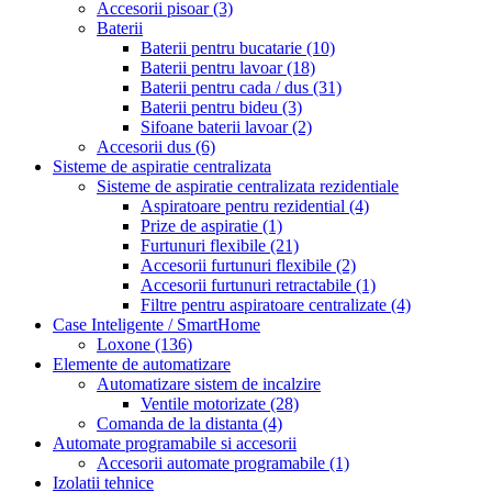
Accesorii pisoar
(3)
Baterii
Baterii pentru bucatarie
(10)
Baterii pentru lavoar
(18)
Baterii pentru cada / dus
(31)
Baterii pentru bideu
(3)
Sifoane baterii lavoar
(2)
Accesorii dus
(6)
Sisteme de aspiratie centralizata
Sisteme de aspiratie centralizata rezidentiale
Aspiratoare pentru rezidential
(4)
Prize de aspiratie
(1)
Furtunuri flexibile
(21)
Accesorii furtunuri flexibile
(2)
Accesorii furtunuri retractabile
(1)
Filtre pentru aspiratoare centralizate
(4)
Case Inteligente / SmartHome
Loxone
(136)
Elemente de automatizare
Automatizare sistem de incalzire
Ventile motorizate
(28)
Comanda de la distanta
(4)
Automate programabile si accesorii
Accesorii automate programabile
(1)
Izolatii tehnice