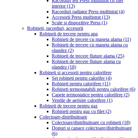
Racorduri teu Press multistrat cu filet
interior
(13)
Racorduri radiator Press multistrat
(4)
Accesorii Press multistrat
(13)
Scule si dispozitive Press
(1)
Robineti, racorduri, accesorii
Robineti de trecere pentru apa
Robineti de trecere cu maneta alama
(11)
Robineti de trecere cu maneta alama cu
olandez
(2)
Robineti de trecere fluture alama
(25)
Robineti de trecere fluture alama cu
olandez
(18)
Robineti si accesorii pentru calorifere
Set robineti pentru calorifer
(4)
Robineti pentru calorifere
(11)
Robineti termostatabili pentru calorifere
(6)
Capete termostatice pentru calorifere
(2)
Ventile de aerisire calorifere
(1)
Robineti de trecere pentru gaz
Robineti pentru gaz cu filet
(2)
Colectoare-distribuitoare
Colectoare/distribuitoare cu robineti
(18)
Dopuri si capace colectoare/distribuitoare
(6)