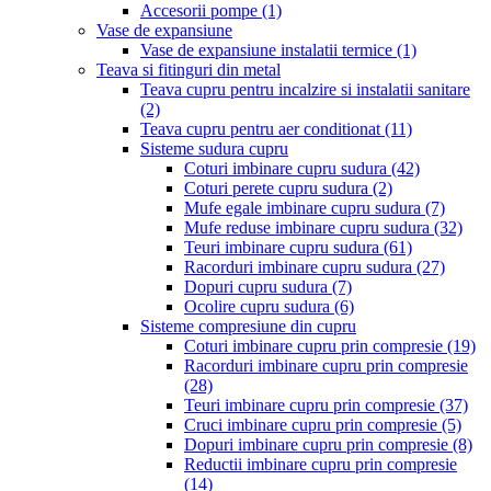
Accesorii pompe
(1)
Vase de expansiune
Vase de expansiune instalatii termice
(1)
Teava si fitinguri din metal
Teava cupru pentru incalzire si instalatii sanitare
(2)
Teava cupru pentru aer conditionat
(11)
Sisteme sudura cupru
Coturi imbinare cupru sudura
(42)
Coturi perete cupru sudura
(2)
Mufe egale imbinare cupru sudura
(7)
Mufe reduse imbinare cupru sudura
(32)
Teuri imbinare cupru sudura
(61)
Racorduri imbinare cupru sudura
(27)
Dopuri cupru sudura
(7)
Ocolire cupru sudura
(6)
Sisteme compresiune din cupru
Coturi imbinare cupru prin compresie
(19)
Racorduri imbinare cupru prin compresie
(28)
Teuri imbinare cupru prin compresie
(37)
Cruci imbinare cupru prin compresie
(5)
Dopuri imbinare cupru prin compresie
(8)
Reductii imbinare cupru prin compresie
(14)