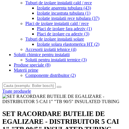
Tuburi de izolare instalatii cald / rece
Izolatie aparenta tubulara
(43)
Izolatie incastrata tubulara
(1)
Izolatie instalatii rece tubulara
(37)
Placi de izolare instalatii cald / rece
Placi de izolare fara adeziv
(1)
Placi de izolare cu adeziv
(3)
Tuburi de izolare instalatii solare
Izolatie solara elastomerica HT
(2)
Accesorii izolatii tehnice
(4)
Solutii chimice pentru instalatii
Solutii pentru instalatii termice
(3)
Produse speciale
(8)
Materii prime
Componente distribuitor
(2)
Toate produsele
SET RACORDARE BUTELIE DE
EGALIZARE - DISTRIBUITOR 5 CAI