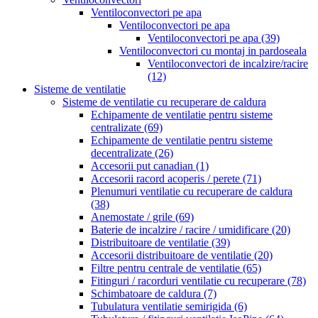
Ventiloconvectori pe apa
Ventiloconvectori pe apa
Ventiloconvectori pe apa
(39)
Ventiloconvectori cu montaj in pardoseala
Ventiloconvectori de incalzire/racire
(12)
Sisteme de ventilatie
Sisteme de ventilatie cu recuperare de caldura
Echipamente de ventilatie pentru sisteme
centralizate
(69)
Echipamente de ventilatie pentru sisteme
decentralizate
(26)
Accesorii put canadian
(1)
Accesorii racord acoperis / perete
(71)
Plenumuri ventilatie cu recuperare de caldura
(38)
Anemostate / grile
(69)
Baterie de incalzire / racire / umidificare
(20)
Distribuitoare de ventilatie
(39)
Accesorii distribuitoare de ventilatie
(20)
Filtre pentru centrale de ventilatie
(65)
Fitinguri / racorduri ventilatie cu recuperare
(78)
Schimbatoare de caldura
(7)
Tubulatura ventilatie semirigida
(6)