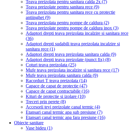
Teava preizolata pentru sanitara calda 2x
(7)
Teava preizolate pentru sanitara rece
(9)
Teava preizolata pentru sanitara rece cu protectie
antiinghet
(9)
Teava preizolata pentru pompe de caldura
(2)
Teava preizolate pentru pompe de caldura inox
(3)
Adaptori drepti teava preizolata incalzire si sanitara rece
(36)
Adaptori drepti sudabili teava preizolata incalzire si
sanitara rece
(1)
Adaptori drepti teava preizolata sanitara calda
(9)
Adaptori drepti teava preizolate (punct fix)
(8)
Coturi teava preizolata
(25)
Mufe teava preizolata incalzire si sanitara rece
(17)
Mufe teava preizolata sanitara calda
(9)
Racorduri T teava preizolata
(14)
Capace de capat de protectie
(47)
Capace de capat contractabile
(16)
Kituri de protectie si izolare
(10)
Treceri prin perete
(8)
Accesorii tevi preizolate canal termic
(4)
Etansari canal termic apa sub presiune
(7)
Etansari canal termic apa fara presiune
(16)
Obiecte sanitare
Vase bideu
(1)