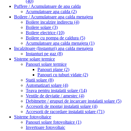
(40)
Puffere / Acumulatoare de apa calda
Acumulatoare apa calda
(2)
Boilere / Acumulatoare apa calda menajera
Boilere incalzire indirecta
(4)
Boilere solare
(3)
Boilere electrice
(10)
Boilere cu pompa de caldura
(5)
Acumulatoare apa calda menajera
(1)
Incalzitoare (Instanturi) apa calda menajera
Instanturi pe gaz
(8)
Sisteme solare termice
Panouri solare termice
Panouri plane
(2)
Panouri cu tuburi vidate
(2)
Statii solare
(8)
Automatizari solare
(4)
Teava pentru instalatii solare
(14)
Ventile de deviatie / amestec
(4)
Debitmetre / grupuri de incarcare instalatii solare
(5)
Accesorii de montaj instalatii solare
(4)
Accesorii de racordare instalatii solare
(71)
Sisteme fotovoltaice
Panouri solare fotovoltaice
(1)
Invertoare fotovoltaic