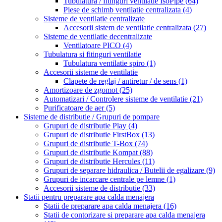
Tubulatura / fitinguri ventilatie IsoPipe
(64)
Piese de schimb ventilatie centralizata
(4)
Sisteme de ventilatie centralizate
Accesorii sistem de ventilatie centralizata
(27)
Sisteme de ventilatie decentralizate
Ventilatoare PICO
(4)
Tubulatura si fitinguri ventilatie
Tubulatura ventilatie spiro
(1)
Accesorii sisteme de ventilatie
Clapete de reglaj / antiretur / de sens
(1)
Amortizoare de zgomot
(25)
Automatizari / Controlere sisteme de ventilatie
(21)
Purificatoare de aer
(5)
Sisteme de distributie / Grupuri de pompare
Grupuri de distributie Play
(4)
Grupuri de distributie FirstBox
(13)
Grupuri de distributie T-Box
(74)
Grupuri de distributie Kompat
(88)
Grupuri de distributie Hercules
(11)
Grupuri de separare hidraulica / Butelii de egalizare
(9)
Grupuri de incarcare centrale pe lemne
(1)
Accesorii sisteme de distributie
(33)
Statii pentru preparare apa calda menajera
Statii de preparare apa calda menajera
(16)
Statii de contorizare si preparare apa calda menajera