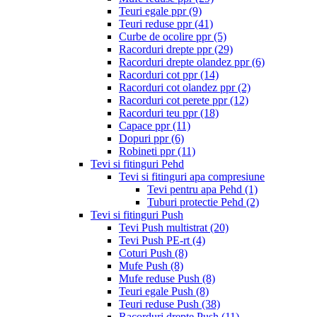
Teuri egale ppr
(9)
Teuri reduse ppr
(41)
Curbe de ocolire ppr
(5)
Racorduri drepte ppr
(29)
Racorduri drepte olandez ppr
(6)
Racorduri cot ppr
(14)
Racorduri cot olandez ppr
(2)
Racorduri cot perete ppr
(12)
Racorduri teu ppr
(18)
Capace ppr
(11)
Dopuri ppr
(6)
Robineti ppr
(11)
Tevi si fitinguri Pehd
Tevi si fitinguri apa compresiune
Tevi pentru apa Pehd
(1)
Tuburi protectie Pehd
(2)
Tevi si fitinguri Push
Tevi Push multistrat
(20)
Tevi Push PE-rt
(4)
Coturi Push
(8)
Mufe Push
(8)
Mufe reduse Push
(8)
Teuri egale Push
(8)
Teuri reduse Push
(38)
Racorduri drepte Push
(11)