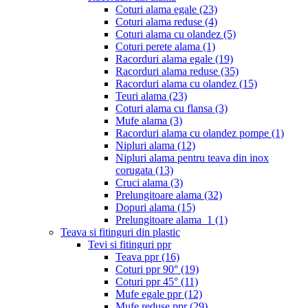
Coturi alama egale
(23)
Coturi alama reduse
(4)
Coturi alama cu olandez
(5)
Coturi perete alama
(1)
Racorduri alama egale
(19)
Racorduri alama reduse
(35)
Racorduri alama cu olandez
(15)
Teuri alama
(23)
Coturi alama cu flansa
(3)
Mufe alama
(3)
Racorduri alama cu olandez pompe
(1)
Nipluri alama
(12)
Nipluri alama pentru teava din inox
corugata
(13)
Cruci alama
(3)
Prelungitoare alama
(32)
Dopuri alama
(15)
Prelungitoare alama_1
(1)
Teava si fitinguri din plastic
Tevi si fitinguri ppr
Teava ppr
(16)
Coturi ppr 90°
(19)
Coturi ppr 45°
(11)
Mufe egale ppr
(12)
Mufe reduse ppr
(29)