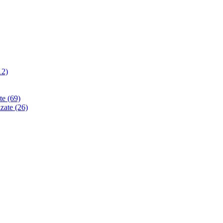
12)
ate
(69)
izate
(26)