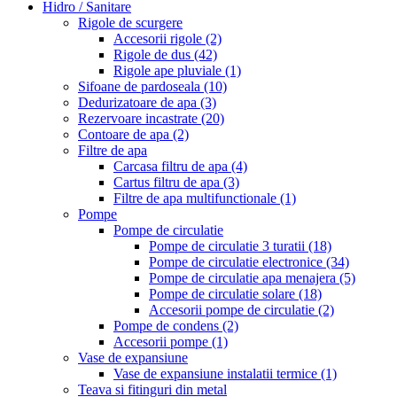
Hidro / Sanitare
Rigole de scurgere
Accesorii rigole
(2)
Rigole de dus
(42)
Rigole ape pluviale
(1)
Sifoane de pardoseala
(10)
Dedurizatoare de apa
(3)
Rezervoare incastrate
(20)
Contoare de apa
(2)
Filtre de apa
Carcasa filtru de apa
(4)
Cartus filtru de apa
(3)
Filtre de apa multifunctionale
(1)
Pompe
Pompe de circulatie
Pompe de circulatie 3 turatii
(18)
Pompe de circulatie electronice
(34)
Pompe de circulatie apa menajera
(5)
Pompe de circulatie solare
(18)
Accesorii pompe de circulatie
(2)
Pompe de condens
(2)
Accesorii pompe
(1)
Vase de expansiune
Vase de expansiune instalatii termice
(1)
Teava si fitinguri din metal