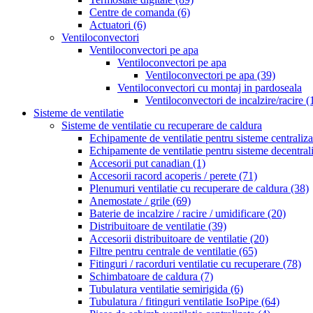
Centre de comanda
(6)
Actuatori
(6)
Ventiloconvectori
Ventiloconvectori pe apa
Ventiloconvectori pe apa
Ventiloconvectori pe apa
(39)
Ventiloconvectori cu montaj in pardoseala
Ventiloconvectori de incalzire/racire
(
Sisteme de ventilatie
Sisteme de ventilatie cu recuperare de caldura
Echipamente de ventilatie pentru sisteme centraliz
Echipamente de ventilatie pentru sisteme decentral
Accesorii put canadian
(1)
Accesorii racord acoperis / perete
(71)
Plenumuri ventilatie cu recuperare de caldura
(38)
Anemostate / grile
(69)
Baterie de incalzire / racire / umidificare
(20)
Distribuitoare de ventilatie
(39)
Accesorii distribuitoare de ventilatie
(20)
Filtre pentru centrale de ventilatie
(65)
Fitinguri / racorduri ventilatie cu recuperare
(78)
Schimbatoare de caldura
(7)
Tubulatura ventilatie semirigida
(6)
Tubulatura / fitinguri ventilatie IsoPipe
(64)