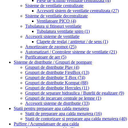
Piese de schimb ventilatie centralizata
(4)
Sisteme de ventilatie centralizate
Accesorii sistem de ventilatie centralizata
(27)
Sisteme de ventilatie decentralizate
Ventilatoare PICO
(4)
Tubulatura si fitinguri ventilatie
Tubulatura ventilatie spiro
(1)
Accesorii sisteme de ventilatie
Clapete de reglaj / antiretur / de sens
(1)
Amortizoare de zgomot
(25)
Automatizari / Controlere sisteme de ventilatie
(21)
Purificatoare de aer
(5)
Sisteme de distributie / Grupuri de pompare
Grupuri de distributie Play
(4)
Grupuri de distributie FirstBox
(13)
Grupuri de distributie T-Box
(74)
Grupuri de distributie Kompat
(88)
Grupuri de distributie Hercules
(11)
Grupuri de separare hidraulica / Butelii de egalizare
(9)
Grupuri de incarcare centrale pe lemne
(1)
Accesorii sisteme de distributie
(33)
Statii pentru preparare apa calda menajera
Statii de preparare apa calda menajera
(16)
Statii de contorizare si preparare apa calda menajera
(40)
Puffere / Acumulatoare de apa calda