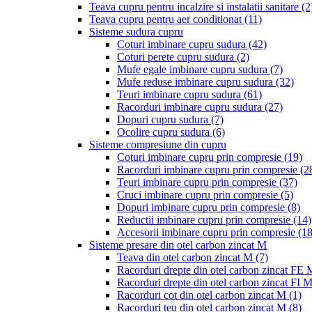
Teava cupru pentru incalzire si instalatii sanitare
(2
Teava cupru pentru aer conditionat
(11)
Sisteme sudura cupru
Coturi imbinare cupru sudura
(42)
Coturi perete cupru sudura
(2)
Mufe egale imbinare cupru sudura
(7)
Mufe reduse imbinare cupru sudura
(32)
Teuri imbinare cupru sudura
(61)
Racorduri imbinare cupru sudura
(27)
Dopuri cupru sudura
(7)
Ocolire cupru sudura
(6)
Sisteme compresiune din cupru
Coturi imbinare cupru prin compresie
(19)
Racorduri imbinare cupru prin compresie
(2
Teuri imbinare cupru prin compresie
(37)
Cruci imbinare cupru prin compresie
(5)
Dopuri imbinare cupru prin compresie
(8)
Reductii imbinare cupru prin compresie
(14)
Accesorii imbinare cupru prin compresie
(18
Sisteme presare din otel carbon zincat M
Teava din otel carbon zincat M
(7)
Racorduri drepte din otel carbon zincat FE
Racorduri drepte din otel carbon zincat FI 
Racorduri cot din otel carbon zincat M
(1)
Racorduri teu din otel carbon zincat M
(8)