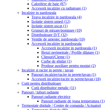
Calorifere de baie
(87)
Accesorii incalzire cu radiatoare
(1)
Incalzire in pardoseala
Teava incalzire in pardoseala
(4)
Izolatie sistem umed
(12)
Izolatie sistem uscat
(1)
Grupuri de mixare/pompare
(10)
Distribuitoare D/T
(32)
Ventile de amestec pardoseala
(10)
Accesorii incalzire in pardoseala
Accesorii incalzire in pardoseala
(1)
Benzi perimetrale / Profile dilatare
(1)
Clipsuri/Cleme
(1)
Curbe de ghidaj
(1)
Produse auxiliare pentru montaj
(2)
Incalzire si racire in perete / tavan
Panouri incalzire/racire in perete/tavan
(1)
Accesorii incalzire/racire in perete/tavan
(18)
Cutii pentru distribuitoare
Cutii distribuitor metalic
(11)
Panouri / tuburi radiante
Panouri radiante electrice
Panouri radiante de joasa temperatura
(1)
Termostate digitale / Centre de comanda / Actuatori
Termostate digitale
(89)