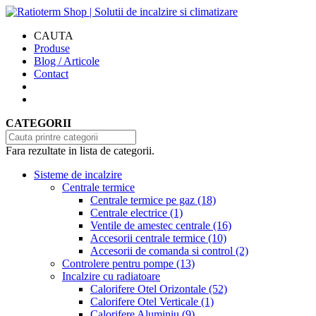
CAUTA
Produse
Blog / Articole
Contact
CATEGORII
Fara rezultate in lista de categorii.
Sisteme de incalzire
Centrale termice
Centrale termice pe gaz
(18)
Centrale electrice
(1)
Ventile de amestec centrale
(16)
Accesorii centrale termice
(10)
Accesorii de comanda si control
(2)
Controlere pentru pompe
(13)
Incalzire cu radiatoare
Calorifere Otel Orizontale
(52)
Calorifere Otel Verticale
(1)
Calorifere Aluminiu
(9)