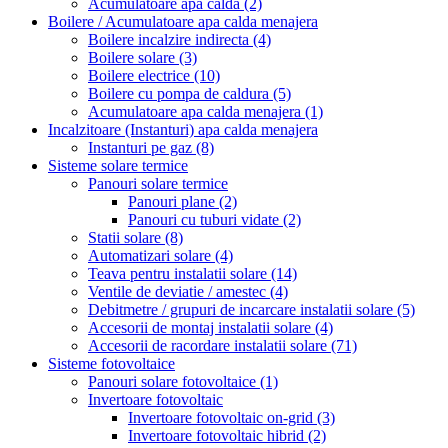
Acumulatoare apa calda
(2)
Boilere / Acumulatoare apa calda menajera
Boilere incalzire indirecta
(4)
Boilere solare
(3)
Boilere electrice
(10)
Boilere cu pompa de caldura
(5)
Acumulatoare apa calda menajera
(1)
Incalzitoare (Instanturi) apa calda menajera
Instanturi pe gaz
(8)
Sisteme solare termice
Panouri solare termice
Panouri plane
(2)
Panouri cu tuburi vidate
(2)
Statii solare
(8)
Automatizari solare
(4)
Teava pentru instalatii solare
(14)
Ventile de deviatie / amestec
(4)
Debitmetre / grupuri de incarcare instalatii solare
(5)
Accesorii de montaj instalatii solare
(4)
Accesorii de racordare instalatii solare
(71)
Sisteme fotovoltaice
Panouri solare fotovoltaice
(1)
Invertoare fotovoltaic
Invertoare fotovoltaic on-grid
(3)
Invertoare fotovoltaic hibrid
(2)