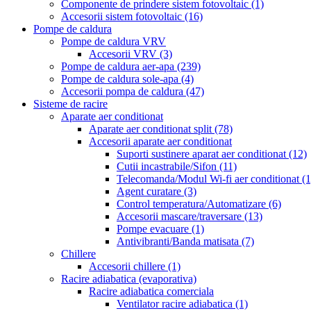
Componente de prindere sistem fotovoltaic
(1)
Accesorii sistem fotovoltaic
(16)
Pompe de caldura
Pompe de caldura VRV
Accesorii VRV
(3)
Pompe de caldura aer-apa
(239)
Pompe de caldura sole-apa
(4)
Accesorii pompa de caldura
(47)
Sisteme de racire
Aparate aer conditionat
Aparate aer conditionat split
(78)
Accesorii aparate aer conditionat
Suporti sustinere aparat aer conditionat
(12)
Cutii incastrabile/Sifon
(11)
Telecomanda/Modul Wi-fi aer conditionat
(1
Agent curatare
(3)
Control temperatura/Automatizare
(6)
Accesorii mascare/traversare
(13)
Pompe evacuare
(1)
Antivibranti/Banda matisata
(7)
Chillere
Accesorii chillere
(1)
Racire adiabatica (evaporativa)
Racire adiabatica comerciala
Ventilator racire adiabatica
(1)