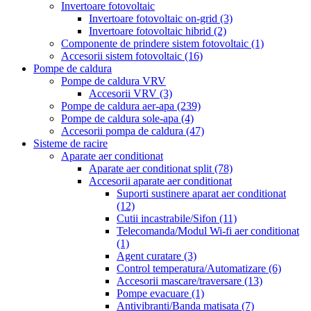
Invertoare fotovoltaic
Invertoare fotovoltaic on-grid
(3)
Invertoare fotovoltaic hibrid
(2)
Componente de prindere sistem fotovoltaic
(1)
Accesorii sistem fotovoltaic
(16)
Pompe de caldura
Pompe de caldura VRV
Accesorii VRV
(3)
Pompe de caldura aer-apa
(239)
Pompe de caldura sole-apa
(4)
Accesorii pompa de caldura
(47)
Sisteme de racire
Aparate aer conditionat
Aparate aer conditionat split
(78)
Accesorii aparate aer conditionat
Suporti sustinere aparat aer conditionat
(12)
Cutii incastrabile/Sifon
(11)
Telecomanda/Modul Wi-fi aer conditionat
(1)
Agent curatare
(3)
Control temperatura/Automatizare
(6)
Accesorii mascare/traversare
(13)
Pompe evacuare
(1)
Antivibranti/Banda matisata
(7)