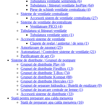
Tubulatura ventilatie semirigida
(6)
Tubulatura / fitinguri ventilatie IsoPipe
(64)
Piese de schimb ventilatie centralizata
(4)
Sisteme de ventilatie centralizate
Accesorii sistem de ventilatie centralizata
(27)
Sisteme de ventilatie decentralizate
Ventilatoare PICO
(4)
Tubulatura si fitinguri ventilatie
Tubulatura ventilatie spiro
(1)
Accesorii sisteme de ventilatie
Clapete de reglaj / antiretur / de sens
(1)
Amortizoare de zgomot
(25)
Automatizari / Controlere sisteme de ventilatie
(21)
Purificatoare de aer
(5)
Sisteme de distributie / Grupuri de pompare
Grupuri de distributie Play
(4)
Grupuri de distributie FirstBox
(13)
Grupuri de distributie T-Box
(74)
Grupuri de distributie Kompat
(88)
Grupuri de distributie Hercules
(11)
Grupuri de separare hidraulica / Butelii de egalizare
(9)
Grupuri de incarcare centrale pe lemne
(1)
Accesorii sisteme de distributie
(33)
Statii pentru preparare apa calda menajera
Statii de preparare apa calda menajera
(16)