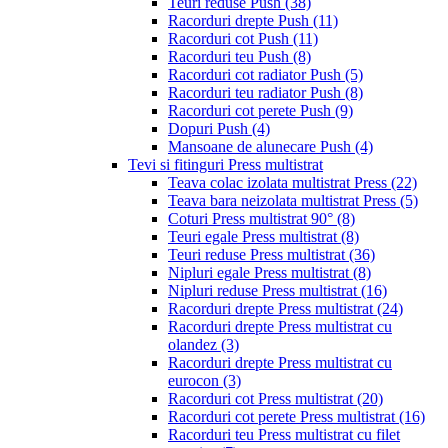
Teuri reduse Push
(38)
Racorduri drepte Push
(11)
Racorduri cot Push
(11)
Racorduri teu Push
(8)
Racorduri cot radiator Push
(5)
Racorduri teu radiator Push
(8)
Racorduri cot perete Push
(9)
Dopuri Push
(4)
Mansoane de alunecare Push
(4)
Tevi si fitinguri Press multistrat
Teava colac izolata multistrat Press
(22)
Teava bara neizolata multistrat Press
(5)
Coturi Press multistrat 90°
(8)
Teuri egale Press multistrat
(8)
Teuri reduse Press multistrat
(36)
Nipluri egale Press multistrat
(8)
Nipluri reduse Press multistrat
(16)
Racorduri drepte Press multistrat
(24)
Racorduri drepte Press multistrat cu
olandez
(3)
Racorduri drepte Press multistrat cu
eurocon
(3)
Racorduri cot Press multistrat
(20)
Racorduri cot perete Press multistrat
(16)
Racorduri teu Press multistrat cu filet