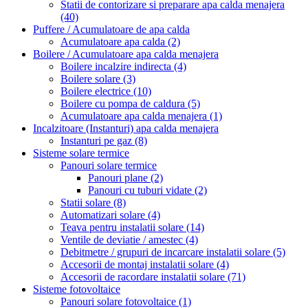
Statii de contorizare si preparare apa calda menajera
(40)
Puffere / Acumulatoare de apa calda
Acumulatoare apa calda
(2)
Boilere / Acumulatoare apa calda menajera
Boilere incalzire indirecta
(4)
Boilere solare
(3)
Boilere electrice
(10)
Boilere cu pompa de caldura
(5)
Acumulatoare apa calda menajera
(1)
Incalzitoare (Instanturi) apa calda menajera
Instanturi pe gaz
(8)
Sisteme solare termice
Panouri solare termice
Panouri plane
(2)
Panouri cu tuburi vidate
(2)
Statii solare
(8)
Automatizari solare
(4)
Teava pentru instalatii solare
(14)
Ventile de deviatie / amestec
(4)
Debitmetre / grupuri de incarcare instalatii solare
(5)
Accesorii de montaj instalatii solare
(4)
Accesorii de racordare instalatii solare
(71)
Sisteme fotovoltaice
Panouri solare fotovoltaice
(1)