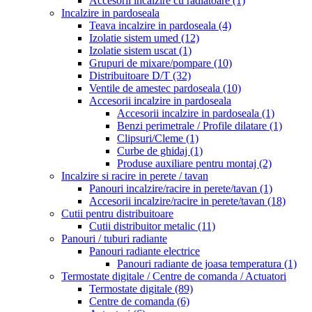
Accesorii incalzire cu radiatoare
(1)
Incalzire in pardoseala
Teava incalzire in pardoseala
(4)
Izolatie sistem umed
(12)
Izolatie sistem uscat
(1)
Grupuri de mixare/pompare
(10)
Distribuitoare D/T
(32)
Ventile de amestec pardoseala
(10)
Accesorii incalzire in pardoseala
Accesorii incalzire in pardoseala
(1)
Benzi perimetrale / Profile dilatare
(1)
Clipsuri/Cleme
(1)
Curbe de ghidaj
(1)
Produse auxiliare pentru montaj
(2)
Incalzire si racire in perete / tavan
Panouri incalzire/racire in perete/tavan
(1)
Accesorii incalzire/racire in perete/tavan
(18)
Cutii pentru distribuitoare
Cutii distribuitor metalic
(11)
Panouri / tuburi radiante
Panouri radiante electrice
Panouri radiante de joasa temperatura
(1)
Termostate digitale / Centre de comanda / Actuatori
Termostate digitale
(89)
Centre de comanda
(6)