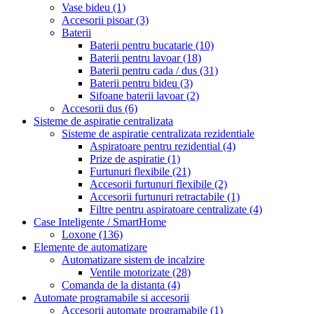
Vase bideu
(1)
Accesorii pisoar
(3)
Baterii
Baterii pentru bucatarie
(10)
Baterii pentru lavoar
(18)
Baterii pentru cada / dus
(31)
Baterii pentru bideu
(3)
Sifoane baterii lavoar
(2)
Accesorii dus
(6)
Sisteme de aspiratie centralizata
Sisteme de aspiratie centralizata rezidentiale
Aspiratoare pentru rezidential
(4)
Prize de aspiratie
(1)
Furtunuri flexibile
(21)
Accesorii furtunuri flexibile
(2)
Accesorii furtunuri retractabile
(1)
Filtre pentru aspiratoare centralizate
(4)
Case Inteligente / SmartHome
Loxone
(136)
Elemente de automatizare
Automatizare sistem de incalzire
Ventile motorizate
(28)
Comanda de la distanta
(4)
Automate programabile si accesorii
Accesorii automate programabile
(1)