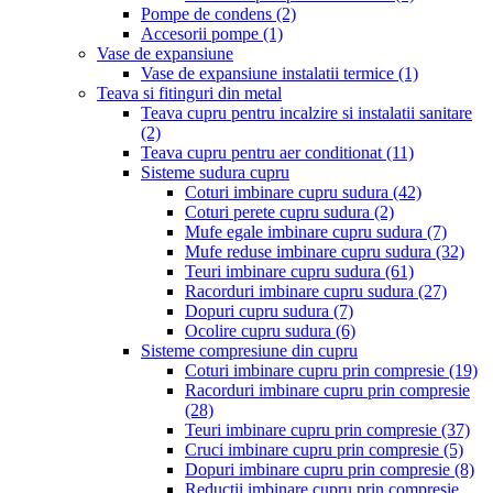
Pompe de condens
(2)
Accesorii pompe
(1)
Vase de expansiune
Vase de expansiune instalatii termice
(1)
Teava si fitinguri din metal
Teava cupru pentru incalzire si instalatii sanitare
(2)
Teava cupru pentru aer conditionat
(11)
Sisteme sudura cupru
Coturi imbinare cupru sudura
(42)
Coturi perete cupru sudura
(2)
Mufe egale imbinare cupru sudura
(7)
Mufe reduse imbinare cupru sudura
(32)
Teuri imbinare cupru sudura
(61)
Racorduri imbinare cupru sudura
(27)
Dopuri cupru sudura
(7)
Ocolire cupru sudura
(6)
Sisteme compresiune din cupru
Coturi imbinare cupru prin compresie
(19)
Racorduri imbinare cupru prin compresie
(28)
Teuri imbinare cupru prin compresie
(37)
Cruci imbinare cupru prin compresie
(5)
Dopuri imbinare cupru prin compresie
(8)
Reductii imbinare cupru prin compresie