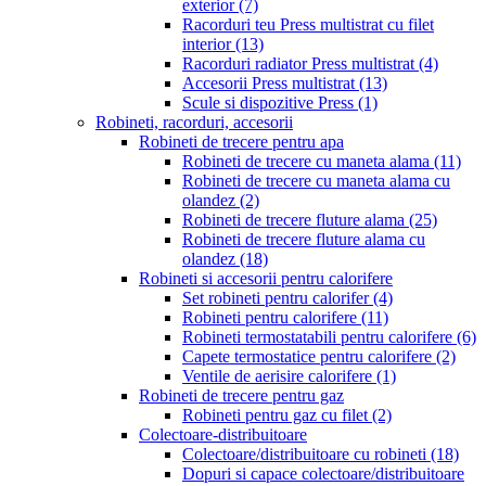
exterior
(7)
Racorduri teu Press multistrat cu filet
interior
(13)
Racorduri radiator Press multistrat
(4)
Accesorii Press multistrat
(13)
Scule si dispozitive Press
(1)
Robineti, racorduri, accesorii
Robineti de trecere pentru apa
Robineti de trecere cu maneta alama
(11)
Robineti de trecere cu maneta alama cu
olandez
(2)
Robineti de trecere fluture alama
(25)
Robineti de trecere fluture alama cu
olandez
(18)
Robineti si accesorii pentru calorifere
Set robineti pentru calorifer
(4)
Robineti pentru calorifere
(11)
Robineti termostatabili pentru calorifere
(6)
Capete termostatice pentru calorifere
(2)
Ventile de aerisire calorifere
(1)
Robineti de trecere pentru gaz
Robineti pentru gaz cu filet
(2)
Colectoare-distribuitoare
Colectoare/distribuitoare cu robineti
(18)
Dopuri si capace colectoare/distribuitoare