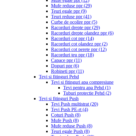
Mufe egale ppr
(12)
Mufe reduse ppr
(29)
Teuri egale ppr
(9)
Teuri reduse ppr
(41)
Curbe de ocolire ppr
(5)
Racorduri drepte ppr
(29)
Racorduri drepte olandez ppr
(6)
Racorduri cot ppr
(14)
Racorduri cot olandez ppr
(2)
Racorduri cot perete ppr
(12)
Racorduri teu ppr
(18)
Capace ppr
(11)
Dopuri ppr
(6)
Robineti ppr
(11)
Tevi si fitinguri Pehd
Tevi si fitinguri apa compresiune
Tevi pentru apa Pehd
(1)
Tuburi protectie Pehd
(2)
Tevi si fitinguri Push
Tevi Push multistrat
(20)
Tevi Push PE-rt
(4)
Coturi Push
(8)
Mufe Push
(8)
Mufe reduse Push
(8)
Teuri egale Push
(8)