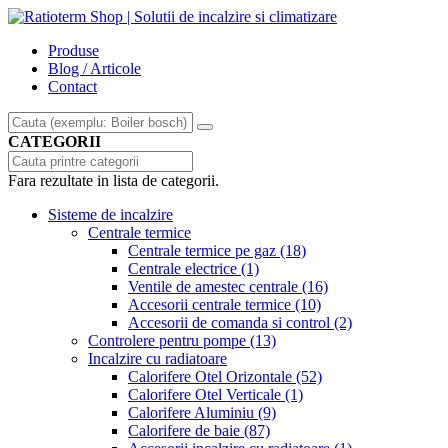
Produse
Blog / Articole
Contact
CATEGORII
Fara rezultate in lista de categorii.
Sisteme de incalzire
Centrale termice
Centrale termice pe gaz
(18)
Centrale electrice
(1)
Ventile de amestec centrale
(16)
Accesorii centrale termice
(10)
Accesorii de comanda si control
(2)
Controlere pentru pompe
(13)
Incalzire cu radiatoare
Calorifere Otel Orizontale
(52)
Calorifere Otel Verticale
(1)
Calorifere Aluminiu
(9)
Calorifere de baie
(87)