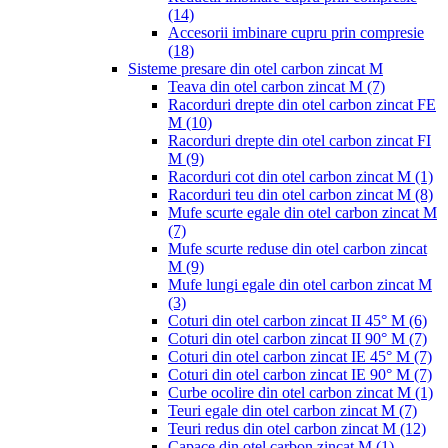
(14)
Accesorii imbinare cupru prin compresie
(18)
Sisteme presare din otel carbon zincat M
Teava din otel carbon zincat M
(7)
Racorduri drepte din otel carbon zincat FE
M
(10)
Racorduri drepte din otel carbon zincat FI
M
(9)
Racorduri cot din otel carbon zincat M
(1)
Racorduri teu din otel carbon zincat M
(8)
Mufe scurte egale din otel carbon zincat M
(7)
Mufe scurte reduse din otel carbon zincat
M
(9)
Mufe lungi egale din otel carbon zincat M
(3)
Coturi din otel carbon zincat II 45° M
(6)
Coturi din otel carbon zincat II 90° M
(7)
Coturi din otel carbon zincat IE 45° M
(7)
Coturi din otel carbon zincat IE 90° M
(7)
Curbe ocolire din otel carbon zincat M
(1)
Teuri egale din otel carbon zincat M
(7)
Teuri redus din otel carbon zincat M
(12)
Capace din otel carbon zincat M
(1)