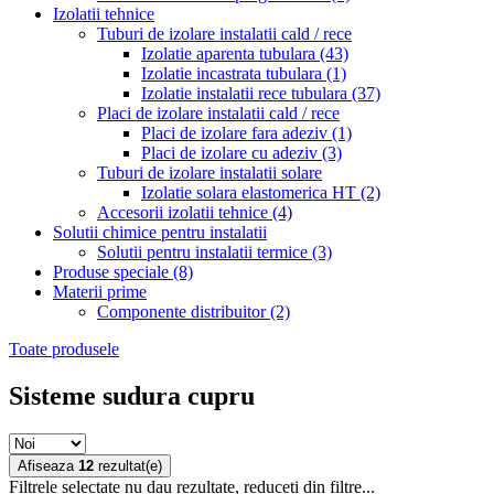
Izolatii tehnice
Tuburi de izolare instalatii cald / rece
Izolatie aparenta tubulara
(43)
Izolatie incastrata tubulara
(1)
Izolatie instalatii rece tubulara
(37)
Placi de izolare instalatii cald / rece
Placi de izolare fara adeziv
(1)
Placi de izolare cu adeziv
(3)
Tuburi de izolare instalatii solare
Izolatie solara elastomerica HT
(2)
Accesorii izolatii tehnice
(4)
Solutii chimice pentru instalatii
Solutii pentru instalatii termice
(3)
Produse speciale
(8)
Materii prime
Componente distribuitor
(2)
Toate produsele
Sisteme sudura cupru
Afiseaza
12
rezultat(e)
Filtrele selectate nu dau rezultate, reduceti din filtre...