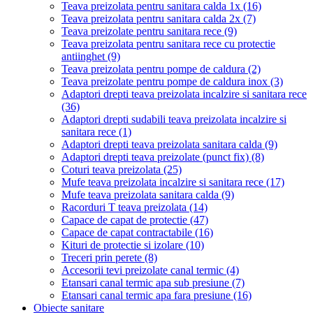
Teava preizolata pentru sanitara calda 1x
(16)
Teava preizolata pentru sanitara calda 2x
(7)
Teava preizolate pentru sanitara rece
(9)
Teava preizolata pentru sanitara rece cu protectie
antiinghet
(9)
Teava preizolata pentru pompe de caldura
(2)
Teava preizolate pentru pompe de caldura inox
(3)
Adaptori drepti teava preizolata incalzire si sanitara rece
(36)
Adaptori drepti sudabili teava preizolata incalzire si
sanitara rece
(1)
Adaptori drepti teava preizolata sanitara calda
(9)
Adaptori drepti teava preizolate (punct fix)
(8)
Coturi teava preizolata
(25)
Mufe teava preizolata incalzire si sanitara rece
(17)
Mufe teava preizolata sanitara calda
(9)
Racorduri T teava preizolata
(14)
Capace de capat de protectie
(47)
Capace de capat contractabile
(16)
Kituri de protectie si izolare
(10)
Treceri prin perete
(8)
Accesorii tevi preizolate canal termic
(4)
Etansari canal termic apa sub presiune
(7)
Etansari canal termic apa fara presiune
(16)
Obiecte sanitare