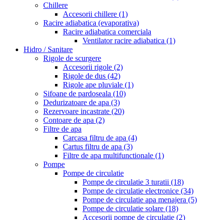
Chillere
Accesorii chillere
(1)
Racire adiabatica (evaporativa)
Racire adiabatica comerciala
Ventilator racire adiabatica
(1)
Hidro / Sanitare
Rigole de scurgere
Accesorii rigole
(2)
Rigole de dus
(42)
Rigole ape pluviale
(1)
Sifoane de pardoseala
(10)
Dedurizatoare de apa
(3)
Rezervoare incastrate
(20)
Contoare de apa
(2)
Filtre de apa
Carcasa filtru de apa
(4)
Cartus filtru de apa
(3)
Filtre de apa multifunctionale
(1)
Pompe
Pompe de circulatie
Pompe de circulatie 3 turatii
(18)
Pompe de circulatie electronice
(34)
Pompe de circulatie apa menajera
(5)
Pompe de circulatie solare
(18)
Accesorii pompe de circulatie
(2)