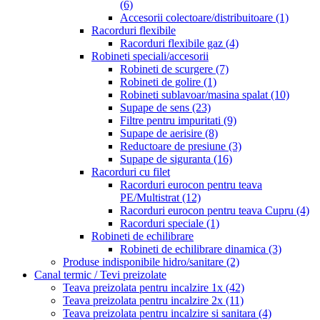
(6)
Accesorii colectoare/distribuitoare
(1)
Racorduri flexibile
Racorduri flexibile gaz
(4)
Robineti speciali/accesorii
Robineti de scurgere
(7)
Robineti de golire
(1)
Robineti sublavoar/masina spalat
(10)
Supape de sens
(23)
Filtre pentru impuritati
(9)
Supape de aerisire
(8)
Reductoare de presiune
(3)
Supape de siguranta
(16)
Racorduri cu filet
Racorduri eurocon pentru teava
PE/Multistrat
(12)
Racorduri eurocon pentru teava Cupru
(4)
Racorduri speciale
(1)
Robineti de echilibrare
Robineti de echilibrare dinamica
(3)
Produse indisponibile hidro/sanitare
(2)
Canal termic / Tevi preizolate
Teava preizolata pentru incalzire 1x
(42)
Teava preizolata pentru incalzire 2x
(11)
Teava preizolata pentru incalzire si sanitara
(4)