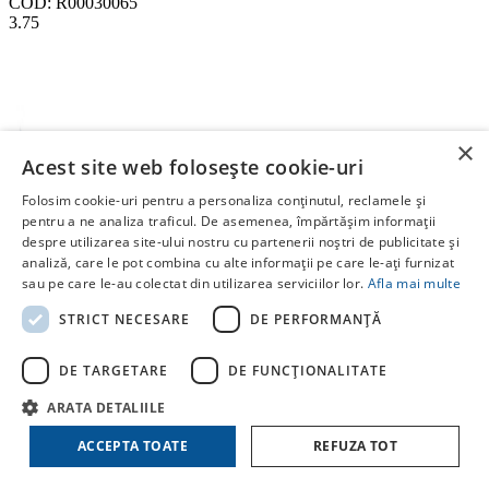
COD: R00030065
3.75
×
Acest site web folosește cookie-uri
Folosim cookie-uri pentru a personaliza conținutul, reclamele și
pentru a ne analiza traficul. De asemenea, împărtășim informații
despre utilizarea site-ului nostru cu partenerii noștri de publicitate și
analiză, care le pot combina cu alte informații pe care le-ați furnizat
sau pe care le-au colectat din utilizarea serviciilor lor.
Afla mai multe
STRICT NECESARE
DE PERFORMANȚĂ
MUFA REDUSA CUPRU 22 - 15, II, SUDURA, OTD
DE TARGETARE
DE FUNCŢIONALITATE
COD: R00030064
ARATA DETALIILE
3.65
ACCEPTA TOATE
REFUZA TOT