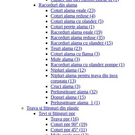
Racorduri din alama
Coturi alama egale
(23)
Coturi alama reduse
(4)
Coturi alama cu olandez
(5)
Coturi perete alama
(1)
Racorduri alama egale
(19)
Racorduri alama reduse
(35)
Racorduri alama cu olandez
(15)
Teuri alama
(23)
Coturi alama cu flansa
(3)
Mufe alama
(3)
Racorduri alama cu olandez pompe
(1)
Nipluri alama
(12)
Nipluri alama pentru teava din inox
corugata
(13)
Cruci alama
(3)
Prelungitoare alama
(32)
Dopuri alama
(15)
Prelungitoare alama_1
(1)
Teava si fitinguri din plastic
Tevi si fitinguri ppr
Teava ppr
(16)
Coturi ppr 90°
(19)
Coturi ppr 45°
(11)