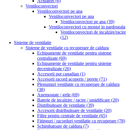
Actuatori
(6)
Ventiloconvectori
Ventiloconvectori pe apa
Ventiloconvectori pe apa
Ventiloconvectori pe apa
(39)
Ventiloconvectori cu montaj in pardoseala
Ventiloconvectori de incalzire/racire
(12)
Sisteme de ventilatie
Sisteme de ventilatie cu recuperare de caldura
Echipamente de ventilatie pentru sisteme
centralizate
(69)
Echipamente de ventilatie pentru sisteme
decentralizate
(26)
Accesorii put canadian
(1)
Accesorii racord acoperis / perete
(71)
Plenumuri ventilatie cu recuperare de caldura
(38)
Anemostate / grile
(69)
Baterie de incalzire / racire / umidificare
(20)
Distribuitoare de ventilatie
(39)
Accesorii distribuitoare de ventilatie
(20)
Filtre pentru centrale de ventilatie
(65)
Fitinguri / racorduri ventilatie cu recuperare
(78)
Schimbatoare de caldura
(7)