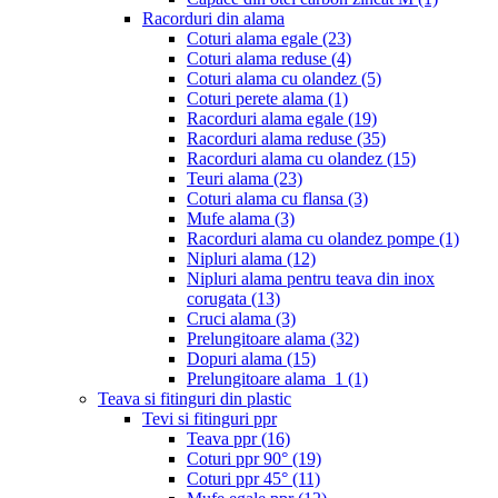
Racorduri din alama
Coturi alama egale
(23)
Coturi alama reduse
(4)
Coturi alama cu olandez
(5)
Coturi perete alama
(1)
Racorduri alama egale
(19)
Racorduri alama reduse
(35)
Racorduri alama cu olandez
(15)
Teuri alama
(23)
Coturi alama cu flansa
(3)
Mufe alama
(3)
Racorduri alama cu olandez pompe
(1)
Nipluri alama
(12)
Nipluri alama pentru teava din inox
corugata
(13)
Cruci alama
(3)
Prelungitoare alama
(32)
Dopuri alama
(15)
Prelungitoare alama_1
(1)
Teava si fitinguri din plastic
Tevi si fitinguri ppr
Teava ppr
(16)
Coturi ppr 90°
(19)
Coturi ppr 45°
(11)