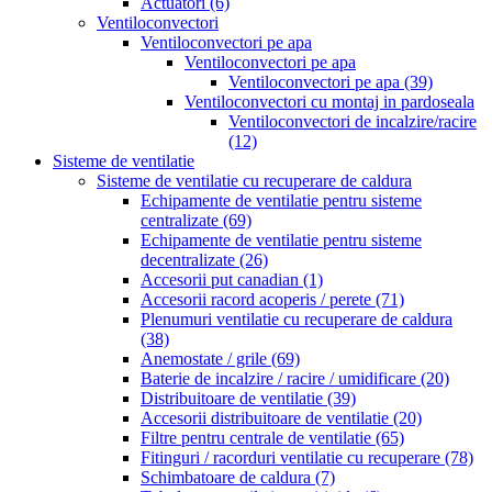
Actuatori
(6)
Ventiloconvectori
Ventiloconvectori pe apa
Ventiloconvectori pe apa
Ventiloconvectori pe apa
(39)
Ventiloconvectori cu montaj in pardoseala
Ventiloconvectori de incalzire/racire
(12)
Sisteme de ventilatie
Sisteme de ventilatie cu recuperare de caldura
Echipamente de ventilatie pentru sisteme
centralizate
(69)
Echipamente de ventilatie pentru sisteme
decentralizate
(26)
Accesorii put canadian
(1)
Accesorii racord acoperis / perete
(71)
Plenumuri ventilatie cu recuperare de caldura
(38)
Anemostate / grile
(69)
Baterie de incalzire / racire / umidificare
(20)
Distribuitoare de ventilatie
(39)
Accesorii distribuitoare de ventilatie
(20)
Filtre pentru centrale de ventilatie
(65)
Fitinguri / racorduri ventilatie cu recuperare
(78)
Schimbatoare de caldura
(7)