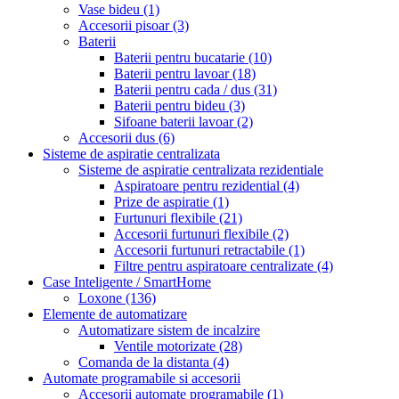
Vase bideu
(1)
Accesorii pisoar
(3)
Baterii
Baterii pentru bucatarie
(10)
Baterii pentru lavoar
(18)
Baterii pentru cada / dus
(31)
Baterii pentru bideu
(3)
Sifoane baterii lavoar
(2)
Accesorii dus
(6)
Sisteme de aspiratie centralizata
Sisteme de aspiratie centralizata rezidentiale
Aspiratoare pentru rezidential
(4)
Prize de aspiratie
(1)
Furtunuri flexibile
(21)
Accesorii furtunuri flexibile
(2)
Accesorii furtunuri retractabile
(1)
Filtre pentru aspiratoare centralizate
(4)
Case Inteligente / SmartHome
Loxone
(136)
Elemente de automatizare
Automatizare sistem de incalzire
Ventile motorizate
(28)
Comanda de la distanta
(4)
Automate programabile si accesorii
Accesorii automate programabile
(1)