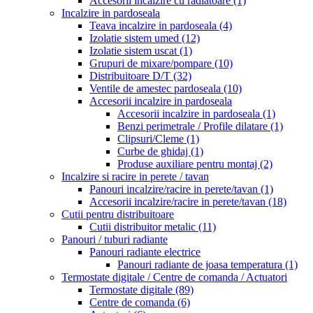
Accesorii incalzire cu radiatoare
(1)
Incalzire in pardoseala
Teava incalzire in pardoseala
(4)
Izolatie sistem umed
(12)
Izolatie sistem uscat
(1)
Grupuri de mixare/pompare
(10)
Distribuitoare D/T
(32)
Ventile de amestec pardoseala
(10)
Accesorii incalzire in pardoseala
Accesorii incalzire in pardoseala
(1)
Benzi perimetrale / Profile dilatare
(1)
Clipsuri/Cleme
(1)
Curbe de ghidaj
(1)
Produse auxiliare pentru montaj
(2)
Incalzire si racire in perete / tavan
Panouri incalzire/racire in perete/tavan
(1)
Accesorii incalzire/racire in perete/tavan
(18)
Cutii pentru distribuitoare
Cutii distribuitor metalic
(11)
Panouri / tuburi radiante
Panouri radiante electrice
Panouri radiante de joasa temperatura
(1)
Termostate digitale / Centre de comanda / Actuatori
Termostate digitale
(89)
Centre de comanda
(6)