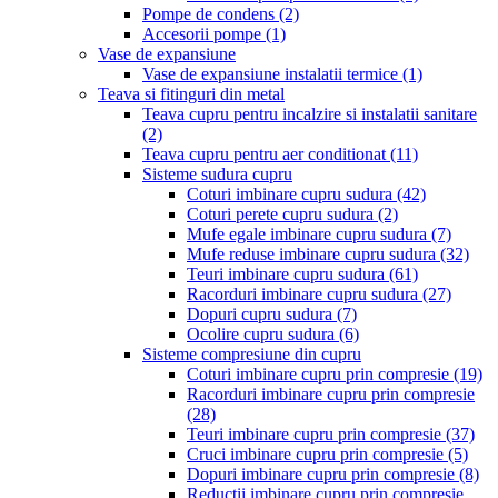
Pompe de condens
(2)
Accesorii pompe
(1)
Vase de expansiune
Vase de expansiune instalatii termice
(1)
Teava si fitinguri din metal
Teava cupru pentru incalzire si instalatii sanitare
(2)
Teava cupru pentru aer conditionat
(11)
Sisteme sudura cupru
Coturi imbinare cupru sudura
(42)
Coturi perete cupru sudura
(2)
Mufe egale imbinare cupru sudura
(7)
Mufe reduse imbinare cupru sudura
(32)
Teuri imbinare cupru sudura
(61)
Racorduri imbinare cupru sudura
(27)
Dopuri cupru sudura
(7)
Ocolire cupru sudura
(6)
Sisteme compresiune din cupru
Coturi imbinare cupru prin compresie
(19)
Racorduri imbinare cupru prin compresie
(28)
Teuri imbinare cupru prin compresie
(37)
Cruci imbinare cupru prin compresie
(5)
Dopuri imbinare cupru prin compresie
(8)
Reductii imbinare cupru prin compresie