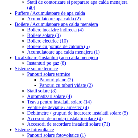
Statii de contorizare si preparare apa calda menajera
(40)
Puffere / Acumulatoare de apa calda
Acumulatoare apa calda
(2)
Boilere / Acumulatoare apa calda menajera
Boilere incalzire indirecta
(4)
Boilere solare
(3)
Boilere electrice
(10)
Boilere cu pompa de caldura
(5)
Acumulatoare apa calda menajera
(1)
Incalzitoare (Instanturi) apa calda menajera
Instanturi pe gaz
(8)
Sisteme solare termice
Panouri solare termice
Panouri plane
(2)
Panouri cu tuburi vidate
(2)
Statii solare
(8)
Automatizari solare
(4)
Teava pentru instalatii solare
(14)
Ventile de deviatie / amestec
(4)
Debitmetre / grupuri de incarcare instalatii solare
(5)
Accesorii de montaj instalatii solare
(4)
Accesorii de racordare instalatii solare
(71)
Sisteme fotovoltaice
Panouri solare fotovoltaice
(1)