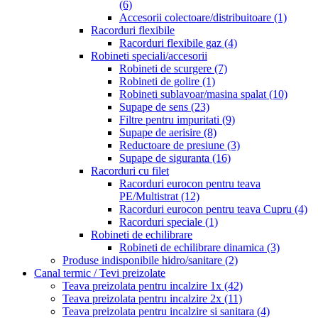
(6)
Accesorii colectoare/distribuitoare
(1)
Racorduri flexibile
Racorduri flexibile gaz
(4)
Robineti speciali/accesorii
Robineti de scurgere
(7)
Robineti de golire
(1)
Robineti sublavoar/masina spalat
(10)
Supape de sens
(23)
Filtre pentru impuritati
(9)
Supape de aerisire
(8)
Reductoare de presiune
(3)
Supape de siguranta
(16)
Racorduri cu filet
Racorduri eurocon pentru teava
PE/Multistrat
(12)
Racorduri eurocon pentru teava Cupru
(4)
Racorduri speciale
(1)
Robineti de echilibrare
Robineti de echilibrare dinamica
(3)
Produse indisponibile hidro/sanitare
(2)
Canal termic / Tevi preizolate
Teava preizolata pentru incalzire 1x
(42)
Teava preizolata pentru incalzire 2x
(11)
Teava preizolata pentru incalzire si sanitara
(4)