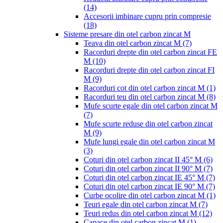
(14)
Accesorii imbinare cupru prin compresie
(18)
Sisteme presare din otel carbon zincat M
Teava din otel carbon zincat M
(7)
Racorduri drepte din otel carbon zincat FE
M
(10)
Racorduri drepte din otel carbon zincat FI
M
(9)
Racorduri cot din otel carbon zincat M
(1)
Racorduri teu din otel carbon zincat M
(8)
Mufe scurte egale din otel carbon zincat M
(7)
Mufe scurte reduse din otel carbon zincat
M
(9)
Mufe lungi egale din otel carbon zincat M
(3)
Coturi din otel carbon zincat II 45° M
(6)
Coturi din otel carbon zincat II 90° M
(7)
Coturi din otel carbon zincat IE 45° M
(7)
Coturi din otel carbon zincat IE 90° M
(7)
Curbe ocolire din otel carbon zincat M
(1)
Teuri egale din otel carbon zincat M
(7)
Teuri redus din otel carbon zincat M
(12)
Capace din otel carbon zincat M
(1)