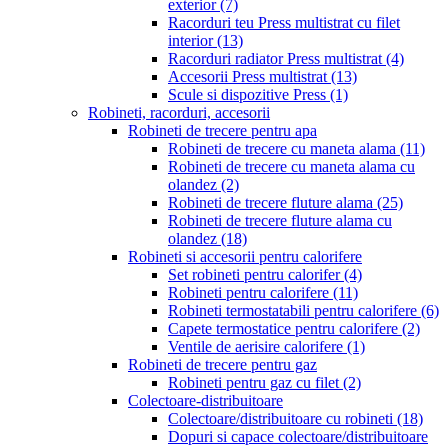
exterior
(7)
Racorduri teu Press multistrat cu filet
interior
(13)
Racorduri radiator Press multistrat
(4)
Accesorii Press multistrat
(13)
Scule si dispozitive Press
(1)
Robineti, racorduri, accesorii
Robineti de trecere pentru apa
Robineti de trecere cu maneta alama
(11)
Robineti de trecere cu maneta alama cu
olandez
(2)
Robineti de trecere fluture alama
(25)
Robineti de trecere fluture alama cu
olandez
(18)
Robineti si accesorii pentru calorifere
Set robineti pentru calorifer
(4)
Robineti pentru calorifere
(11)
Robineti termostatabili pentru calorifere
(6)
Capete termostatice pentru calorifere
(2)
Ventile de aerisire calorifere
(1)
Robineti de trecere pentru gaz
Robineti pentru gaz cu filet
(2)
Colectoare-distribuitoare
Colectoare/distribuitoare cu robineti
(18)
Dopuri si capace colectoare/distribuitoare