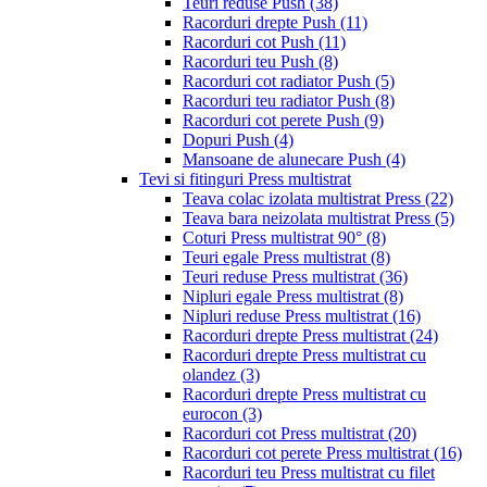
Teuri reduse Push
(38)
Racorduri drepte Push
(11)
Racorduri cot Push
(11)
Racorduri teu Push
(8)
Racorduri cot radiator Push
(5)
Racorduri teu radiator Push
(8)
Racorduri cot perete Push
(9)
Dopuri Push
(4)
Mansoane de alunecare Push
(4)
Tevi si fitinguri Press multistrat
Teava colac izolata multistrat Press
(22)
Teava bara neizolata multistrat Press
(5)
Coturi Press multistrat 90°
(8)
Teuri egale Press multistrat
(8)
Teuri reduse Press multistrat
(36)
Nipluri egale Press multistrat
(8)
Nipluri reduse Press multistrat
(16)
Racorduri drepte Press multistrat
(24)
Racorduri drepte Press multistrat cu
olandez
(3)
Racorduri drepte Press multistrat cu
eurocon
(3)
Racorduri cot Press multistrat
(20)
Racorduri cot perete Press multistrat
(16)
Racorduri teu Press multistrat cu filet