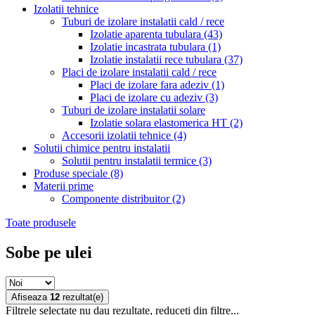
Izolatii tehnice
Tuburi de izolare instalatii cald / rece
Izolatie aparenta tubulara
(43)
Izolatie incastrata tubulara
(1)
Izolatie instalatii rece tubulara
(37)
Placi de izolare instalatii cald / rece
Placi de izolare fara adeziv
(1)
Placi de izolare cu adeziv
(3)
Tuburi de izolare instalatii solare
Izolatie solara elastomerica HT
(2)
Accesorii izolatii tehnice
(4)
Solutii chimice pentru instalatii
Solutii pentru instalatii termice
(3)
Produse speciale
(8)
Materii prime
Componente distribuitor
(2)
Toate produsele
Sobe pe ulei
Afiseaza
12
rezultat(e)
Filtrele selectate nu dau rezultate, reduceti din filtre...