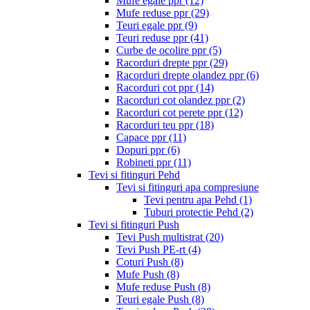
Mufe egale ppr
(12)
Mufe reduse ppr
(29)
Teuri egale ppr
(9)
Teuri reduse ppr
(41)
Curbe de ocolire ppr
(5)
Racorduri drepte ppr
(29)
Racorduri drepte olandez ppr
(6)
Racorduri cot ppr
(14)
Racorduri cot olandez ppr
(2)
Racorduri cot perete ppr
(12)
Racorduri teu ppr
(18)
Capace ppr
(11)
Dopuri ppr
(6)
Robineti ppr
(11)
Tevi si fitinguri Pehd
Tevi si fitinguri apa compresiune
Tevi pentru apa Pehd
(1)
Tuburi protectie Pehd
(2)
Tevi si fitinguri Push
Tevi Push multistrat
(20)
Tevi Push PE-rt
(4)
Coturi Push
(8)
Mufe Push
(8)
Mufe reduse Push
(8)
Teuri egale Push
(8)