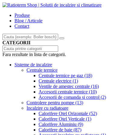
Produse
Blog / Articole
Contact
CATEGORII
Fara rezultate in lista de categorii.
Sisteme de incalzire
Centrale termice
Centrale termice pe gaz
(18)
Centrale electrice
(1)
Ventile de amestec centrale
(16)
Accesorii centrale termice
(10)
Accesorii de comanda si control
(2)
Controlere pentru pompe
(13)
Incalzire cu radiatoare
Calorifere Otel Orizontale
(52)
Calorifere Otel Verticale
(1)
Calorifere Aluminiu
(9)
Calorifere de baie
(87)