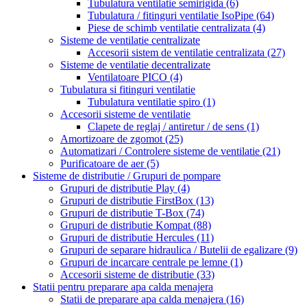
Tubulatura ventilatie semirigida
(6)
Tubulatura / fitinguri ventilatie IsoPipe
(64)
Piese de schimb ventilatie centralizata
(4)
Sisteme de ventilatie centralizate
Accesorii sistem de ventilatie centralizata
(27)
Sisteme de ventilatie decentralizate
Ventilatoare PICO
(4)
Tubulatura si fitinguri ventilatie
Tubulatura ventilatie spiro
(1)
Accesorii sisteme de ventilatie
Clapete de reglaj / antiretur / de sens
(1)
Amortizoare de zgomot
(25)
Automatizari / Controlere sisteme de ventilatie
(21)
Purificatoare de aer
(5)
Sisteme de distributie / Grupuri de pompare
Grupuri de distributie Play
(4)
Grupuri de distributie FirstBox
(13)
Grupuri de distributie T-Box
(74)
Grupuri de distributie Kompat
(88)
Grupuri de distributie Hercules
(11)
Grupuri de separare hidraulica / Butelii de egalizare
(9)
Grupuri de incarcare centrale pe lemne
(1)
Accesorii sisteme de distributie
(33)
Statii pentru preparare apa calda menajera
Statii de preparare apa calda menajera
(16)