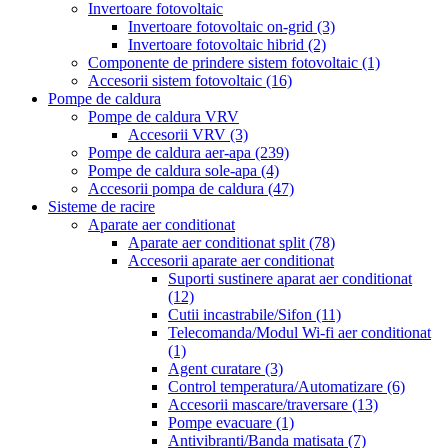
Invertoare fotovoltaic
Invertoare fotovoltaic on-grid
(3)
Invertoare fotovoltaic hibrid
(2)
Componente de prindere sistem fotovoltaic
(1)
Accesorii sistem fotovoltaic
(16)
Pompe de caldura
Pompe de caldura VRV
Accesorii VRV
(3)
Pompe de caldura aer-apa
(239)
Pompe de caldura sole-apa
(4)
Accesorii pompa de caldura
(47)
Sisteme de racire
Aparate aer conditionat
Aparate aer conditionat split
(78)
Accesorii aparate aer conditionat
Suporti sustinere aparat aer conditionat
(12)
Cutii incastrabile/Sifon
(11)
Telecomanda/Modul Wi-fi aer conditionat
(1)
Agent curatare
(3)
Control temperatura/Automatizare
(6)
Accesorii mascare/traversare
(13)
Pompe evacuare
(1)
Antivibranti/Banda matisata
(7)