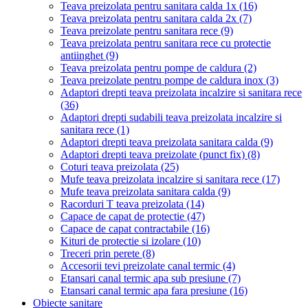
Teava preizolata pentru sanitara calda 1x
(16)
Teava preizolata pentru sanitara calda 2x
(7)
Teava preizolate pentru sanitara rece
(9)
Teava preizolata pentru sanitara rece cu protectie
antiinghet
(9)
Teava preizolata pentru pompe de caldura
(2)
Teava preizolate pentru pompe de caldura inox
(3)
Adaptori drepti teava preizolata incalzire si sanitara rece
(36)
Adaptori drepti sudabili teava preizolata incalzire si
sanitara rece
(1)
Adaptori drepti teava preizolata sanitara calda
(9)
Adaptori drepti teava preizolate (punct fix)
(8)
Coturi teava preizolata
(25)
Mufe teava preizolata incalzire si sanitara rece
(17)
Mufe teava preizolata sanitara calda
(9)
Racorduri T teava preizolata
(14)
Capace de capat de protectie
(47)
Capace de capat contractabile
(16)
Kituri de protectie si izolare
(10)
Treceri prin perete
(8)
Accesorii tevi preizolate canal termic
(4)
Etansari canal termic apa sub presiune
(7)
Etansari canal termic apa fara presiune
(16)
Obiecte sanitare