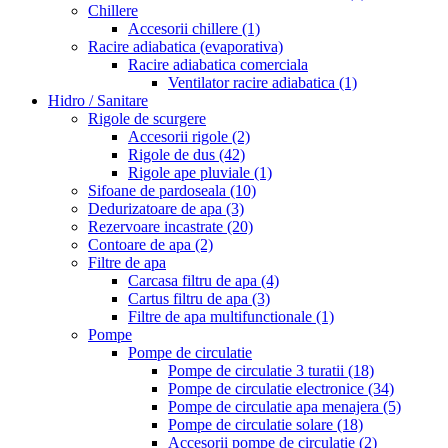
Chillere
Accesorii chillere
(1)
Racire adiabatica (evaporativa)
Racire adiabatica comerciala
Ventilator racire adiabatica
(1)
Hidro / Sanitare
Rigole de scurgere
Accesorii rigole
(2)
Rigole de dus
(42)
Rigole ape pluviale
(1)
Sifoane de pardoseala
(10)
Dedurizatoare de apa
(3)
Rezervoare incastrate
(20)
Contoare de apa
(2)
Filtre de apa
Carcasa filtru de apa
(4)
Cartus filtru de apa
(3)
Filtre de apa multifunctionale
(1)
Pompe
Pompe de circulatie
Pompe de circulatie 3 turatii
(18)
Pompe de circulatie electronice
(34)
Pompe de circulatie apa menajera
(5)
Pompe de circulatie solare
(18)
Accesorii pompe de circulatie
(2)