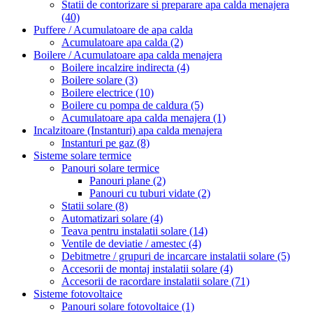
Statii de contorizare si preparare apa calda menajera
(40)
Puffere / Acumulatoare de apa calda
Acumulatoare apa calda
(2)
Boilere / Acumulatoare apa calda menajera
Boilere incalzire indirecta
(4)
Boilere solare
(3)
Boilere electrice
(10)
Boilere cu pompa de caldura
(5)
Acumulatoare apa calda menajera
(1)
Incalzitoare (Instanturi) apa calda menajera
Instanturi pe gaz
(8)
Sisteme solare termice
Panouri solare termice
Panouri plane
(2)
Panouri cu tuburi vidate
(2)
Statii solare
(8)
Automatizari solare
(4)
Teava pentru instalatii solare
(14)
Ventile de deviatie / amestec
(4)
Debitmetre / grupuri de incarcare instalatii solare
(5)
Accesorii de montaj instalatii solare
(4)
Accesorii de racordare instalatii solare
(71)
Sisteme fotovoltaice
Panouri solare fotovoltaice
(1)