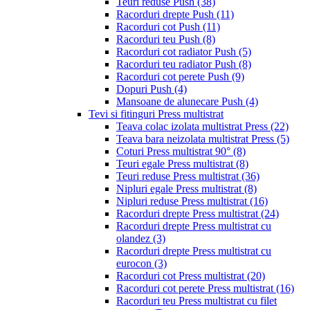
Teuri reduse Push
(38)
Racorduri drepte Push
(11)
Racorduri cot Push
(11)
Racorduri teu Push
(8)
Racorduri cot radiator Push
(5)
Racorduri teu radiator Push
(8)
Racorduri cot perete Push
(9)
Dopuri Push
(4)
Mansoane de alunecare Push
(4)
Tevi si fitinguri Press multistrat
Teava colac izolata multistrat Press
(22)
Teava bara neizolata multistrat Press
(5)
Coturi Press multistrat 90°
(8)
Teuri egale Press multistrat
(8)
Teuri reduse Press multistrat
(36)
Nipluri egale Press multistrat
(8)
Nipluri reduse Press multistrat
(16)
Racorduri drepte Press multistrat
(24)
Racorduri drepte Press multistrat cu
olandez
(3)
Racorduri drepte Press multistrat cu
eurocon
(3)
Racorduri cot Press multistrat
(20)
Racorduri cot perete Press multistrat
(16)
Racorduri teu Press multistrat cu filet