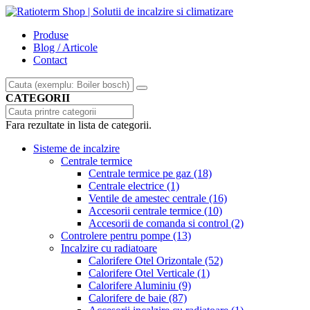
Produse
Blog / Articole
Contact
CATEGORII
Fara rezultate in lista de categorii.
Sisteme de incalzire
Centrale termice
Centrale termice pe gaz
(18)
Centrale electrice
(1)
Ventile de amestec centrale
(16)
Accesorii centrale termice
(10)
Accesorii de comanda si control
(2)
Controlere pentru pompe
(13)
Incalzire cu radiatoare
Calorifere Otel Orizontale
(52)
Calorifere Otel Verticale
(1)
Calorifere Aluminiu
(9)
Calorifere de baie
(87)