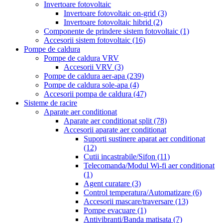
Invertoare fotovoltaic
Invertoare fotovoltaic on-grid
(3)
Invertoare fotovoltaic hibrid
(2)
Componente de prindere sistem fotovoltaic
(1)
Accesorii sistem fotovoltaic
(16)
Pompe de caldura
Pompe de caldura VRV
Accesorii VRV
(3)
Pompe de caldura aer-apa
(239)
Pompe de caldura sole-apa
(4)
Accesorii pompa de caldura
(47)
Sisteme de racire
Aparate aer conditionat
Aparate aer conditionat split
(78)
Accesorii aparate aer conditionat
Suporti sustinere aparat aer conditionat
(12)
Cutii incastrabile/Sifon
(11)
Telecomanda/Modul Wi-fi aer conditionat
(1)
Agent curatare
(3)
Control temperatura/Automatizare
(6)
Accesorii mascare/traversare
(13)
Pompe evacuare
(1)
Antivibranti/Banda matisata
(7)