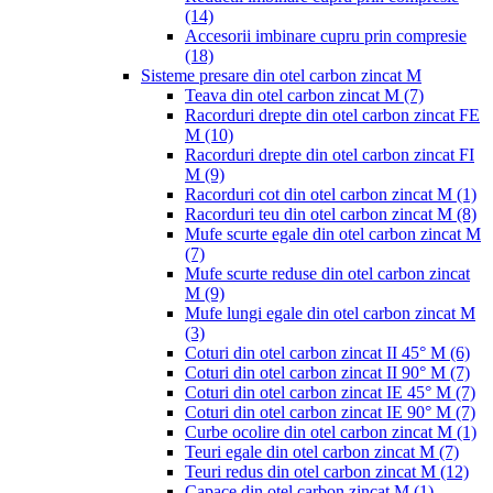
(14)
Accesorii imbinare cupru prin compresie
(18)
Sisteme presare din otel carbon zincat M
Teava din otel carbon zincat M
(7)
Racorduri drepte din otel carbon zincat FE
M
(10)
Racorduri drepte din otel carbon zincat FI
M
(9)
Racorduri cot din otel carbon zincat M
(1)
Racorduri teu din otel carbon zincat M
(8)
Mufe scurte egale din otel carbon zincat M
(7)
Mufe scurte reduse din otel carbon zincat
M
(9)
Mufe lungi egale din otel carbon zincat M
(3)
Coturi din otel carbon zincat II 45° M
(6)
Coturi din otel carbon zincat II 90° M
(7)
Coturi din otel carbon zincat IE 45° M
(7)
Coturi din otel carbon zincat IE 90° M
(7)
Curbe ocolire din otel carbon zincat M
(1)
Teuri egale din otel carbon zincat M
(7)
Teuri redus din otel carbon zincat M
(12)
Capace din otel carbon zincat M
(1)