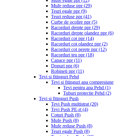
Mufe egale ppr
(12)
Mufe reduse ppr
(29)
Teuri egale ppr
(9)
Teuri reduse ppr
(41)
Curbe de ocolire ppr
(5)
Racorduri drepte ppr
(29)
Racorduri drepte olandez ppr
(6)
Racorduri cot ppr
(14)
Racorduri cot olandez ppr
(2)
Racorduri cot perete ppr
(12)
Racorduri teu ppr
(18)
Capace ppr
(11)
Dopuri ppr
(6)
Robineti ppr
(11)
Tevi si fitinguri Pehd
Tevi si fitinguri apa compresiune
Tevi pentru apa Pehd
(1)
Tuburi protectie Pehd
(2)
Tevi si fitinguri Push
Tevi Push multistrat
(20)
Tevi Push PE-rt
(4)
Coturi Push
(8)
Mufe Push
(8)
Mufe reduse Push
(8)
Teuri egale Push
(8)