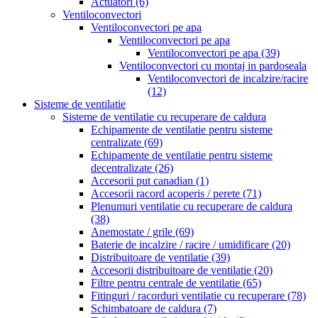
Actuatori
(6)
Ventiloconvectori
Ventiloconvectori pe apa
Ventiloconvectori pe apa
Ventiloconvectori pe apa
(39)
Ventiloconvectori cu montaj in pardoseala
Ventiloconvectori de incalzire/racire
(12)
Sisteme de ventilatie
Sisteme de ventilatie cu recuperare de caldura
Echipamente de ventilatie pentru sisteme
centralizate
(69)
Echipamente de ventilatie pentru sisteme
decentralizate
(26)
Accesorii put canadian
(1)
Accesorii racord acoperis / perete
(71)
Plenumuri ventilatie cu recuperare de caldura
(38)
Anemostate / grile
(69)
Baterie de incalzire / racire / umidificare
(20)
Distribuitoare de ventilatie
(39)
Accesorii distribuitoare de ventilatie
(20)
Filtre pentru centrale de ventilatie
(65)
Fitinguri / racorduri ventilatie cu recuperare
(78)
Schimbatoare de caldura
(7)