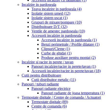
Accesorii incalzire cu radiatoare
(1)
Incalzire in pardoseala
Teava incalzire in pardoseala
(4)
Izolatie sistem umed
(12)
Izolatie sistem uscat
(1)
Grupuri de mixare/pompare
(10)
Distribuitoare D/T
(32)
Ventile de amestec pardoseala
(10)
Accesorii incalzire in pardoseala
Accesorii incalzire in pardoseala
(1)
Benzi perimetrale / Profile dilatare
(1)
Clipsuri/Cleme
(1)
Curbe de ghidaj
(1)
Produse auxiliare pentru montaj
(2)
Incalzire si racire in perete / tavan
Panouri incalzire/racire in perete/tavan
(1)
Accesorii incalzire/racire in perete/tavan
(18)
Cutii pentru distribuitoare
Cutii distribuitor metalic
(11)
Panouri / tuburi radiante
Panouri radiante electrice
Panouri radiante de joasa temperatura
(1)
Termostate digitale / Centre de comanda / Actuatori
Termostate digitale
(89)
Centre de comanda
(6)