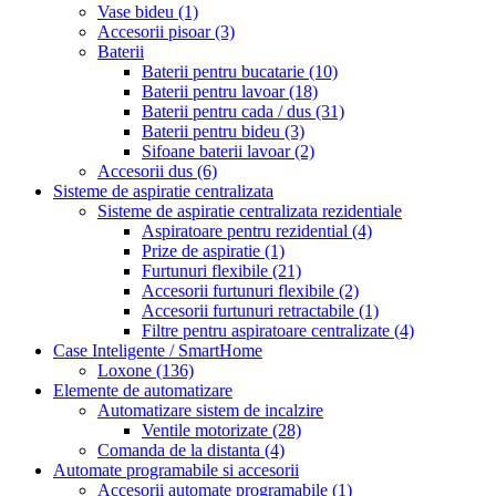
Vase bideu
(1)
Accesorii pisoar
(3)
Baterii
Baterii pentru bucatarie
(10)
Baterii pentru lavoar
(18)
Baterii pentru cada / dus
(31)
Baterii pentru bideu
(3)
Sifoane baterii lavoar
(2)
Accesorii dus
(6)
Sisteme de aspiratie centralizata
Sisteme de aspiratie centralizata rezidentiale
Aspiratoare pentru rezidential
(4)
Prize de aspiratie
(1)
Furtunuri flexibile
(21)
Accesorii furtunuri flexibile
(2)
Accesorii furtunuri retractabile
(1)
Filtre pentru aspiratoare centralizate
(4)
Case Inteligente / SmartHome
Loxone
(136)
Elemente de automatizare
Automatizare sistem de incalzire
Ventile motorizate
(28)
Comanda de la distanta
(4)
Automate programabile si accesorii
Accesorii automate programabile
(1)