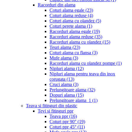
Racorduri din alama
Coturi alama egale
(23)
Coturi alama reduse
(4)
Coturi alama cu olandez
(5)
Coturi perete alama
(1)
Racorduri alama egale
(19)
Racorduri alama reduse
(35)
Racorduri alama cu olandez
(15)
Teuri alama
(23)
Coturi alama cu flansa
(3)
Mufe alama
(3)
Racorduri alama cu olandez pompe
(1)
Nipluri alama
(12)
Nipluri alama pentru teava din inox
corugata
(13)
Cruci alama
(3)
Prelungitoare alama
(32)
Dopuri alama
(15)
Prelungitoare alama_1
(1)
Teava si fitinguri din plastic
Tevi si fitinguri ppr
Teava ppr
(16)
Coturi ppr 90°
(19)
Coturi ppr 45°
(11)