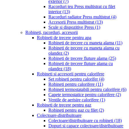
exterior
(7)
Racorduri teu Press multistrat cu filet
interior
(13)
Racorduri radiator Press multistrat
(4)
Accesorii Press multistrat
(13)
Scule si dispozitive Press
(1)
Robineti, racorduri, accesorii
Robineti de trecere pentru apa
Robineti de trecere cu maneta alama
(11)
Robineti de trecere cu maneta alama cu
olandez
(2)
Robineti de trecere fluture alama
(25)
Robineti de trecere fluture alama cu
olandez
(18)
Robineti si accesorii pentru calorifere
Set robineti pentru calorifer
(4)
Robineti pentru calorifere
(11)
Robineti termostatabili pentru calorifere
(6)
Capete termostatice pentru calorifere
(2)
Ventile de aerisire calorifere
(1)
Robineti de trecere pentru gaz
Robineti pentru gaz cu filet
(2)
Colectoare-distribuitoare
Colectoare/distribuitoare cu robineti
(18)
Dopuri si capace colectoare/distribuitoare