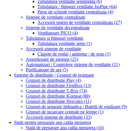
Tubulatura ventilatie semirigida
(6)
Tubulatura / fitinguri ventilatie IsoPipe
(64)
Piese de schimb ventilatie centralizata
(4)
Sisteme de ventilatie centralizate
Accesorii sistem de ventilatie centralizata
(27)
Sisteme de ventilatie decentralizate
Ventilatoare PICO
(4)
Tubulatura si fitinguri ventilatie
Tubulatura ventilatie spiro
(1)
Accesorii sisteme de ventilatie
Clapete de reglaj / antiretur / de sens
(1)
Amortizoare de zgomot
(25)
Automatizari / Controlere sisteme de ventilatie
(21)
Purificatoare de aer
(5)
Sisteme de distributie / Grupuri de pompare
Grupuri de distributie Play
(4)
Grupuri de distributie FirstBox
(13)
Grupuri de distributie T-Box
(74)
Grupuri de distributie Kompat
(88)
Grupuri de distributie Hercules
(11)
Grupuri de separare hidraulica / Butelii de egalizare
(9)
Grupuri de incarcare centrale pe lemne
(1)
Accesorii sisteme de distributie
(33)
Statii pentru preparare apa calda menajera
Statii de preparare apa calda menajera
(16)