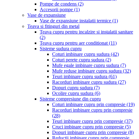
Pompe de condens
(2)
Accesorii pompe
(1)
Vase de expansiune
Vase de expansiune instalatii termice
(1)
Teava si fitinguri din metal
Teava cupru pentru incalzire si instalatii sanitare
(2)
Teava cupru pentru aer conditionat
(11)
Sisteme sudura cupru
Coturi imbinare cupru sudura
(42)
Coturi perete cupru sudura
(2)
Mufe egale imbinare cupru sudura
(7)
Mufe reduse imbinare cupru sudura
(32)
Teuri imbinare cupru sudura
(61)
Racorduri imbinare cupru sudura
(27)
Dopuri cupru sudura
(7)
Ocolire cupru sudura
(6)
Sisteme compresiune din cupru
Coturi imbinare cupru prin compresie
(19)
Racorduri imbinare cupru prin compresie
(28)
Teuri imbinare cupru prin compresie
(37)
Cruci imbinare cupru prin compresie
(5)
Dopuri imbinare cupru prin compresie
(8)
Reductii imbinare cupru prin compresie