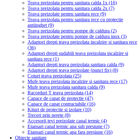
Teava preizolata pentru sanitara calda 1x
(16)
Teava preizolata pentru sanitara calda 2x
(7)
Teava preizolate pentru sanitara rece
(9)
Teava preizolata pentru sanitara rece cu protectie
antiinghet
(9)
Teava preizolata pentru pompe de caldura
(2)
Teava preizolate pentru pompe de caldura inox
(3)
Adaptori drepti teava preizolata incalzire si sanitara rece
(36)
Adaptori drepti sudabili teava preizolata incalzire si
sanitara rece
(1)
Adaptori drepti teava preizolata sanitara calda
(9)
Adaptori drepti teava preizolate (punct fix)
(8)
Coturi teava preizolata
(25)
Mufe teava preizolata incalzire si sanitara rece
(17)
Mufe teava preizolata sanitara calda
(9)
Racorduri T teava preizolata
(14)
Capace de capat de protectie
(47)
Capace de capat contractabile
(16)
Kituri de protectie si izolare
(10)
Treceri prin perete
(8)
Accesorii tevi preizolate canal termic
(4)
Etansari canal termic apa sub presiune
(7)
Etansari canal termic apa fara presiune
(16)
Obiecte sanitare