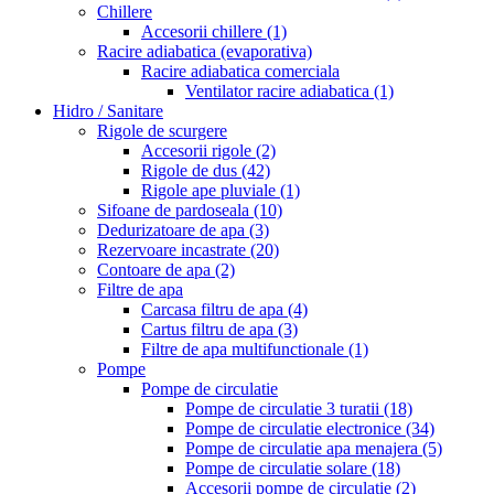
Chillere
Accesorii chillere
(1)
Racire adiabatica (evaporativa)
Racire adiabatica comerciala
Ventilator racire adiabatica
(1)
Hidro / Sanitare
Rigole de scurgere
Accesorii rigole
(2)
Rigole de dus
(42)
Rigole ape pluviale
(1)
Sifoane de pardoseala
(10)
Dedurizatoare de apa
(3)
Rezervoare incastrate
(20)
Contoare de apa
(2)
Filtre de apa
Carcasa filtru de apa
(4)
Cartus filtru de apa
(3)
Filtre de apa multifunctionale
(1)
Pompe
Pompe de circulatie
Pompe de circulatie 3 turatii
(18)
Pompe de circulatie electronice
(34)
Pompe de circulatie apa menajera
(5)
Pompe de circulatie solare
(18)
Accesorii pompe de circulatie
(2)