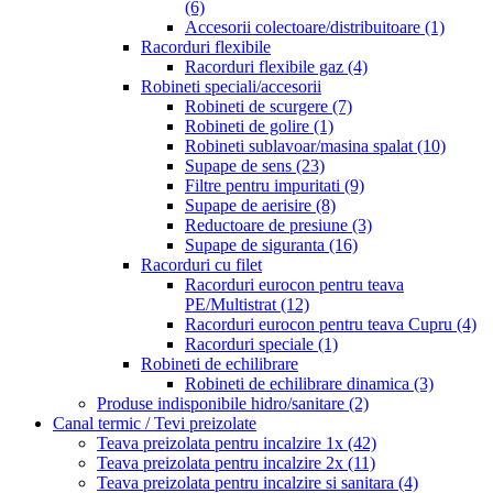
(6)
Accesorii colectoare/distribuitoare
(1)
Racorduri flexibile
Racorduri flexibile gaz
(4)
Robineti speciali/accesorii
Robineti de scurgere
(7)
Robineti de golire
(1)
Robineti sublavoar/masina spalat
(10)
Supape de sens
(23)
Filtre pentru impuritati
(9)
Supape de aerisire
(8)
Reductoare de presiune
(3)
Supape de siguranta
(16)
Racorduri cu filet
Racorduri eurocon pentru teava
PE/Multistrat
(12)
Racorduri eurocon pentru teava Cupru
(4)
Racorduri speciale
(1)
Robineti de echilibrare
Robineti de echilibrare dinamica
(3)
Produse indisponibile hidro/sanitare
(2)
Canal termic / Tevi preizolate
Teava preizolata pentru incalzire 1x
(42)
Teava preizolata pentru incalzire 2x
(11)
Teava preizolata pentru incalzire si sanitara
(4)