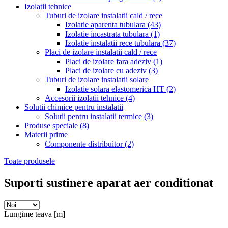
Izolatii tehnice
Tuburi de izolare instalatii cald / rece
Izolatie aparenta tubulara
(43)
Izolatie incastrata tubulara
(1)
Izolatie instalatii rece tubulara
(37)
Placi de izolare instalatii cald / rece
Placi de izolare fara adeziv
(1)
Placi de izolare cu adeziv
(3)
Tuburi de izolare instalatii solare
Izolatie solara elastomerica HT
(2)
Accesorii izolatii tehnice
(4)
Solutii chimice pentru instalatii
Solutii pentru instalatii termice
(3)
Produse speciale
(8)
Materii prime
Componente distribuitor
(2)
Toate produsele
Suporti sustinere aparat aer conditionat
Lungime teava [m]