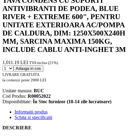
TAVA CONDENS CU SUPORTI
ANTIVIBRANTI DE PODEA, BLUE
RIVER + EXTREME 600", PENTRU
UNITATE EXTERIOARA AC/POMPA
DE CALDURA, DIM: 1250X500X240H
MM, SARCINA MAXIMA 150KG,
INCLUDE CABLU ANTI-INGHET 3M
1,011.19 LEI
TVA inclus (21%)
Adauga in cos
LIVRARE GRATUITA
la comenzi peste 2000 LEI
Unitate masura:
BUC
Cod Produs:
R00052022
Disponibilitate:
În Stoc furnizor (10-14 zile lucratoare)
Informatii produs
Schita si specificatii
DESCRIERE