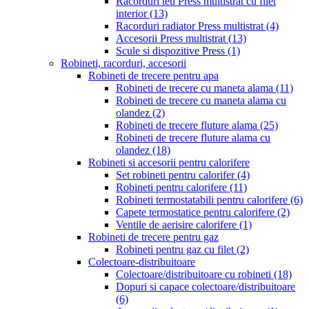
Racorduri teu Press multistrat cu filet
interior
(13)
Racorduri radiator Press multistrat
(4)
Accesorii Press multistrat
(13)
Scule si dispozitive Press
(1)
Robineti, racorduri, accesorii
Robineti de trecere pentru apa
Robineti de trecere cu maneta alama
(11)
Robineti de trecere cu maneta alama cu
olandez
(2)
Robineti de trecere fluture alama
(25)
Robineti de trecere fluture alama cu
olandez
(18)
Robineti si accesorii pentru calorifere
Set robineti pentru calorifer
(4)
Robineti pentru calorifere
(11)
Robineti termostatabili pentru calorifere
(6)
Capete termostatice pentru calorifere
(2)
Ventile de aerisire calorifere
(1)
Robineti de trecere pentru gaz
Robineti pentru gaz cu filet
(2)
Colectoare-distribuitoare
Colectoare/distribuitoare cu robineti
(18)
Dopuri si capace colectoare/distribuitoare
(6)