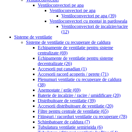
Ventiloconvectori pe apa
Ventiloconvectori pe apa
Ventiloconvectori pe apa
(39)
Ventiloconvectori cu montaj in pardoseala
Ventiloconvectori de incalzire/racire
(12)
Sisteme de ventilatie
Sisteme de ventilatie cu recuperare de caldura
Echipamente de ventilatie pentru sisteme
centralizate
(69)
Echipamente de ventilatie pentru sisteme
decentralizate
(26)
Accesorii put canadian
(1)
Accesorii racord acoperis / perete
(71)
Plenumuri ventilatie cu recuperare de caldura
(38)
Anemostate / grile
(69)
Baterie de incalzire / racire / umidificare
(20)
Distribuitoare de ventilatie
(39)
Accesorii distribuitoare de ventilatie
(20)
Filtre pentru centrale de ventilatie
(65)
Fitinguri / racorduri ventilatie cu recuperare
(78)
Schimbatoare de caldura
(7)
Tubulatura ventilatie semirigida
(6)