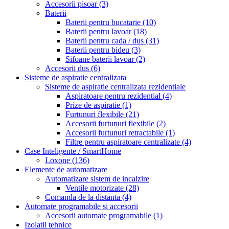
Accesorii pisoar
(3)
Baterii
Baterii pentru bucatarie
(10)
Baterii pentru lavoar
(18)
Baterii pentru cada / dus
(31)
Baterii pentru bideu
(3)
Sifoane baterii lavoar
(2)
Accesorii dus
(6)
Sisteme de aspiratie centralizata
Sisteme de aspiratie centralizata rezidentiale
Aspiratoare pentru rezidential
(4)
Prize de aspiratie
(1)
Furtunuri flexibile
(21)
Accesorii furtunuri flexibile
(2)
Accesorii furtunuri retractabile
(1)
Filtre pentru aspiratoare centralizate
(4)
Case Inteligente / SmartHome
Loxone
(136)
Elemente de automatizare
Automatizare sistem de incalzire
Ventile motorizate
(28)
Comanda de la distanta
(4)
Automate programabile si accesorii
Accesorii automate programabile
(1)
Izolatii tehnice