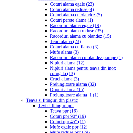
Coturi alama egale
(23)
Coturi alama reduse
(4)
Coturi alama cu olandez
(5)
Coturi perete alama
(1)
Racorduri alama egale
(19)
Racorduri alama reduse
(35)
Racorduri alama cu olandez
(15)
Teuri alama
(23)
Coturi alama cu flansa
(3)
Mufe alama
(3)
Racorduri alama cu olandez pompe
(1)
Nipluri alama
(12)
Nipluri alama pentru teava din inox
corugata
(13)
Cruci alama
(3)
Prelungitoare alama
(32)
Dopuri alama
(15)
Prelungitoare alama_1
(1)
Teava si fitinguri din plastic
Tevi si fitinguri ppr
Teava ppr
(16)
Coturi ppr 90°
(19)
Coturi ppr 45°
(11)
Mufe egale ppr
(12)
Mufe reduse ppr
(29)