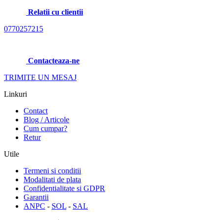
Relatii cu clientii
0770257215
Contacteaza-ne
TRIMITE UN MESAJ
Linkuri
Contact
Blog / Articole
Cum cumpar?
Retur
Utile
Termeni si conditii
Modalitati de plata
Confidentialitate si GDPR
Garantii
ANPC
-
SOL
-
SAL