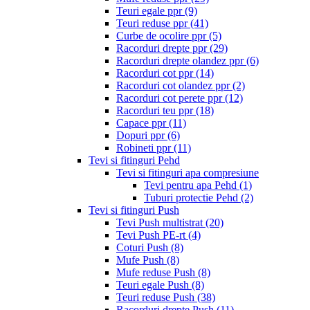
Teuri egale ppr
(9)
Teuri reduse ppr
(41)
Curbe de ocolire ppr
(5)
Racorduri drepte ppr
(29)
Racorduri drepte olandez ppr
(6)
Racorduri cot ppr
(14)
Racorduri cot olandez ppr
(2)
Racorduri cot perete ppr
(12)
Racorduri teu ppr
(18)
Capace ppr
(11)
Dopuri ppr
(6)
Robineti ppr
(11)
Tevi si fitinguri Pehd
Tevi si fitinguri apa compresiune
Tevi pentru apa Pehd
(1)
Tuburi protectie Pehd
(2)
Tevi si fitinguri Push
Tevi Push multistrat
(20)
Tevi Push PE-rt
(4)
Coturi Push
(8)
Mufe Push
(8)
Mufe reduse Push
(8)
Teuri egale Push
(8)
Teuri reduse Push
(38)
Racorduri drepte Push
(11)