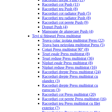
Racorduri cot Push
(11)
Racorduri teu Push
(8)
Racorduri cot radiator Push
(5)
Racorduri teu radiator Push
(8)
Racorduri cot perete Push
(9)
Dopuri Push
(4)
Mansoane de alunecare Push
(4)
Tevi si fitinguri Press multistrat
Teava colac izolata multistrat Press
(22)
Teava bara neizolata multistrat Press
(5)
Coturi Press multistrat 90°
(8)
Teuri egale Press multistrat
(8)
Teuri reduse Press multistrat
(36)
Nipluri egale Press multistrat
(8)
Nipluri reduse Press multistrat
(16)
Racorduri drepte Press multistrat
(24)
Racorduri drepte Press multistrat cu
olandez
(3)
Racorduri drepte Press multistrat cu
eurocon
(3)
Racorduri cot Press multistrat
(20)
Racorduri cot perete Press multistrat
(16)
Racorduri teu Press multistrat cu filet
exterior
(7)