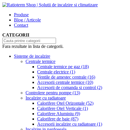
Produse
Blog / Articole
Contact
CATEGORII
Fara rezultate in lista de categorii.
Sisteme de incalzire
Centrale termice
Centrale termice pe gaz
(18)
Centrale electrice
(1)
Ventile de amestec centrale
(16)
Accesorii centrale termice
(10)
Accesorii de comanda si control
(2)
Controlere pentru pompe
(13)
Incalzire cu radiatoare
Calorifere Otel Orizontale
(52)
Calorifere Otel Verticale
(1)
Calorifere Aluminiu
(9)
Calorifere de baie
(87)
Accesorii incalzire cu radiatoare
(1)
Incalzire in pardoseala