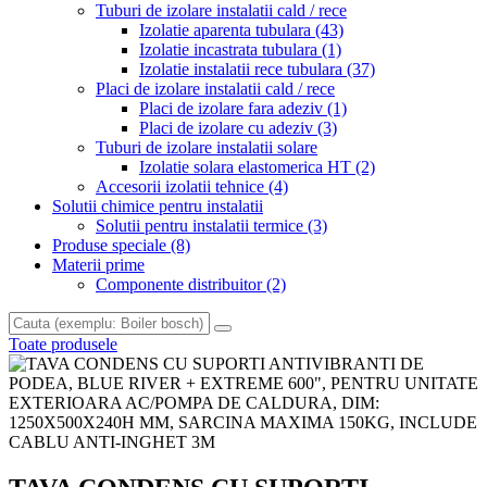
Tuburi de izolare instalatii cald / rece
Izolatie aparenta tubulara
(43)
Izolatie incastrata tubulara
(1)
Izolatie instalatii rece tubulara
(37)
Placi de izolare instalatii cald / rece
Placi de izolare fara adeziv
(1)
Placi de izolare cu adeziv
(3)
Tuburi de izolare instalatii solare
Izolatie solara elastomerica HT
(2)
Accesorii izolatii tehnice
(4)
Solutii chimice pentru instalatii
Solutii pentru instalatii termice
(3)
Produse speciale
(8)
Materii prime
Componente distribuitor
(2)
Toate produsele