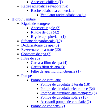
Accesorii chillere
(1)
Racire adiabatica (evaporativa)
Racire adiabatica comerciala
Ventilator racire adiabatica
(1)
Hidro / Sanitare
Rigole de scurgere
Accesorii rigole
(2)
Rigole de dus
(42)
Rigole ape pluviale
(1)
Sifoane de pardoseala
(10)
Dedurizatoare de apa
(3)
Rezervoare incastrate
(20)
Contoare de apa
(2)
Filtre de apa
Carcasa filtru de apa
(4)
Cartus filtru de apa
(3)
Filtre de apa multifunctionale
(1)
Pompe
Pompe de circulatie
Pompe de circulatie 3 turatii
(18)
Pompe de circulatie electronice
(34)
Pompe de circulatie apa menajera
(5)
Pompe de circulatie solare
(18)
Accesorii pompe de circulatie
(2)
Pompe de condens
(2)