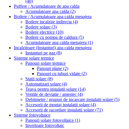
(40)
Puffere / Acumulatoare de apa calda
Acumulatoare apa calda
(2)
Boilere / Acumulatoare apa calda menajera
Boilere incalzire indirecta
(4)
Boilere solare
(3)
Boilere electrice
(10)
Boilere cu pompa de caldura
(5)
Acumulatoare apa calda menajera
(1)
Incalzitoare (Instanturi) apa calda menajera
Instanturi pe gaz
(8)
Sisteme solare termice
Panouri solare termice
Panouri plane
(2)
Panouri cu tuburi vidate
(2)
Statii solare
(8)
Automatizari solare
(4)
Teava pentru instalatii solare
(14)
Ventile de deviatie / amestec
(4)
Debitmetre / grupuri de incarcare instalatii solare
(5)
Accesorii de montaj instalatii solare
(4)
Accesorii de racordare instalatii solare
(71)
Sisteme fotovoltaice
Panouri solare fotovoltaice
(1)
Invertoare fotovoltaic