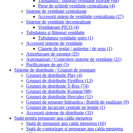
Tubulatura / fitinguri ventilatie IsoPipe
(64)
Piese de schimb ventilatie centralizata
(4)
Sisteme de ventilatie centralizate
Accesorii sistem de ventilatie centralizata
(27)
Sisteme de ventilatie decentralizate
Ventilatoare PICO
(4)
Tubulatura si fitinguri ventilatie
Tubulatura ventilatie spiro
(1)
Accesorii sisteme de ventilatie
Clapete de reglaj / antiretur / de sens
(1)
Amortizoare de zgomot
(25)
Automatizari / Controlere sisteme de ventilatie
(21)
Purificatoare de aer
(5)
Sisteme de distributie / Grupuri de pompare
Grupuri de distributie Play
(4)
Grupuri de distributie FirstBox
(13)
Grupuri de distributie T-Box
(74)
Grupuri de distributie Kompat
(88)
Grupuri de distributie Hercules
(11)
Grupuri de separare hidraulica / Butelii de egalizare
(9)
Grupuri de incarcare centrale pe lemne
(1)
Accesorii sisteme de distributie
(33)
Statii pentru preparare apa calda menajera
Statii de preparare apa calda menajera
(16)
Statii de contorizare si preparare apa calda menajera