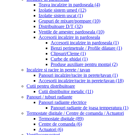
Teava incalzire in pardoseala
(4)
Izolatie sistem umed
(12)
Izolatie sistem uscat
(1)
Grupuri de mixare/pompare
(10)
Distribuitoare D/T
(32)
Ventile de amestec pardoseala
(10)
Accesorii incalzire in pardoseala
Accesorii incalzire in pardoseala
(1)
Benzi perimetrale / Profile dilatare
(1)
Clipsuri/Cleme
(1)
Curbe de ghidaj
(1)
Produse auxiliare pentru montaj
(2)
Incalzire si racire in perete / tavan
Panouri incalzire/racire in perete/tavan
(1)
Accesorii incalzire/racire in perete/tavan
(18)
Cutii pentru distribuitoare
Cutii distribuitor metalic
(11)
Panouri / tuburi radiante
Panouri radiante electrice
Panouri radiante de joasa temperatura
(1)
Termostate digitale / Centre de comanda / Actuatori
Termostate digitale
(89)
Centre de comanda
(6)
Actuatori
(6)
Ventiloconvectori