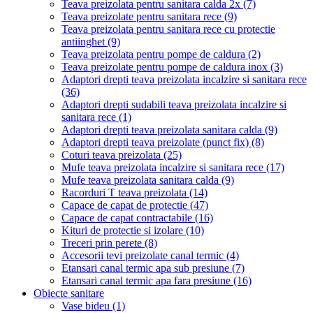
Teava preizolata pentru sanitara calda 2x
(7)
Teava preizolate pentru sanitara rece
(9)
Teava preizolata pentru sanitara rece cu protectie
antiinghet
(9)
Teava preizolata pentru pompe de caldura
(2)
Teava preizolate pentru pompe de caldura inox
(3)
Adaptori drepti teava preizolata incalzire si sanitara rece
(36)
Adaptori drepti sudabili teava preizolata incalzire si
sanitara rece
(1)
Adaptori drepti teava preizolata sanitara calda
(9)
Adaptori drepti teava preizolate (punct fix)
(8)
Coturi teava preizolata
(25)
Mufe teava preizolata incalzire si sanitara rece
(17)
Mufe teava preizolata sanitara calda
(9)
Racorduri T teava preizolata
(14)
Capace de capat de protectie
(47)
Capace de capat contractabile
(16)
Kituri de protectie si izolare
(10)
Treceri prin perete
(8)
Accesorii tevi preizolate canal termic
(4)
Etansari canal termic apa sub presiune
(7)
Etansari canal termic apa fara presiune
(16)
Obiecte sanitare
Vase bideu
(1)