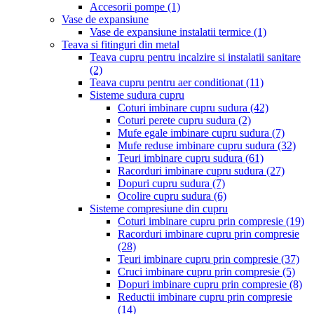
Accesorii pompe
(1)
Vase de expansiune
Vase de expansiune instalatii termice
(1)
Teava si fitinguri din metal
Teava cupru pentru incalzire si instalatii sanitare
(2)
Teava cupru pentru aer conditionat
(11)
Sisteme sudura cupru
Coturi imbinare cupru sudura
(42)
Coturi perete cupru sudura
(2)
Mufe egale imbinare cupru sudura
(7)
Mufe reduse imbinare cupru sudura
(32)
Teuri imbinare cupru sudura
(61)
Racorduri imbinare cupru sudura
(27)
Dopuri cupru sudura
(7)
Ocolire cupru sudura
(6)
Sisteme compresiune din cupru
Coturi imbinare cupru prin compresie
(19)
Racorduri imbinare cupru prin compresie
(28)
Teuri imbinare cupru prin compresie
(37)
Cruci imbinare cupru prin compresie
(5)
Dopuri imbinare cupru prin compresie
(8)
Reductii imbinare cupru prin compresie
(14)