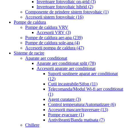
Invertoare fotovoltaic on-grid
(3)
Invertoare fotovoltaic hibrid
(2)
Componente de prindere sistem fotovoltaic
(1)
Accesorii sistem fotovoltaic
(16)
Pompe de caldura
Pompe de caldura VRV
Accesorii VRV
(3)
Pompe de caldura aer-apa
(239)
Pompe de caldura sole-apa
(4)
Accesorii pompa de caldura
(47)
Sisteme de racire
Aparate aer conditionat
Aparate aer conditionat split
(78)
Accesorii aparate aer conditionat
Suporti sustinere aparat aer conditionat
(12)
Cutii incastrabile/Sifon
(11)
Telecomanda/Modul Wi-fi aer conditionat
(1)
Agent curatare
(3)
Control temperatura/Automatizare
(6)
Accesorii mascare/traversare
(13)
Pompe evacuare
(1)
Antivibranti/Banda matisata
(7)
Chillere