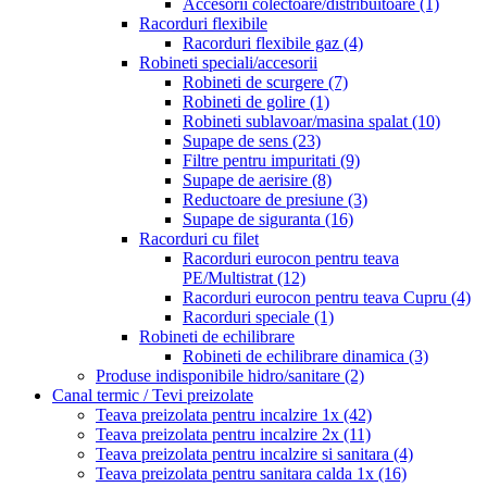
Accesorii colectoare/distribuitoare
(1)
Racorduri flexibile
Racorduri flexibile gaz
(4)
Robineti speciali/accesorii
Robineti de scurgere
(7)
Robineti de golire
(1)
Robineti sublavoar/masina spalat
(10)
Supape de sens
(23)
Filtre pentru impuritati
(9)
Supape de aerisire
(8)
Reductoare de presiune
(3)
Supape de siguranta
(16)
Racorduri cu filet
Racorduri eurocon pentru teava
PE/Multistrat
(12)
Racorduri eurocon pentru teava Cupru
(4)
Racorduri speciale
(1)
Robineti de echilibrare
Robineti de echilibrare dinamica
(3)
Produse indisponibile hidro/sanitare
(2)
Canal termic / Tevi preizolate
Teava preizolata pentru incalzire 1x
(42)
Teava preizolata pentru incalzire 2x
(11)
Teava preizolata pentru incalzire si sanitara
(4)
Teava preizolata pentru sanitara calda 1x
(16)