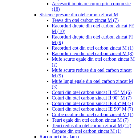
Accesorii imbinare cupru prin compresie
(18)
Sisteme presare din otel carbon zincat M
Teava din otel carbon zincat M
(7)
Racorduri drepte din otel carbon zincat FE
M
(10)
Racorduri drepte din otel carbon zincat FI
M
(9)
Racorduri cot din otel carbon zincat M
(1)
Racorduri teu din otel carbon zincat M
(8)
Mufe scurte egale din otel carbon zincat M
(7)
Mufe scurte reduse din otel carbon zincat
M
(9)
Mufe lungi egale din otel carbon zincat M
(3)
Coturi din otel carbon zincat II 45° M
(6)
Coturi din otel carbon zincat II 90° M
(7)
Coturi din otel carbon zincat IE 45° M
(7)
Coturi din otel carbon zincat IE 90° M
(7)
Curbe ocolire din otel carbon zincat M
(1)
Teuri egale din otel carbon zincat M
(7)
Teuri redus din otel carbon zincat M
(12)
Capace din otel carbon zincat M
(1)
Racorduri din alama