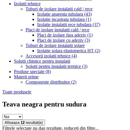
Izolatii tehnice
Tuburi de izolare instalatii cald / rece
Izolatie aparenta tubulara
(43)
Izolatie incastrata tubulara
(1)
Izolatie instalatii rece tubulara
(37)
Placi de izolare instalatii cald / rece
Placi de izolare fara adeziv
(1)
Placi de izolare cu adeziv
(3)
Tuburi de izolare instalatii solare
Izolatie solara elastomerica HT
(2)
Accesorii izolatii tehnice
(4)
Solutii chimice pentru instalatii
Solutii pentru instalatii termice
(3)
Produse speciale
(8)
Materii prime
Componente distribuitor
(2)
Toate produsele
Teava neagra pentru sudura
Afiseaza
12
rezultat(e)
Filtrele selectate nu dau rezultate, reduceti din filtre...