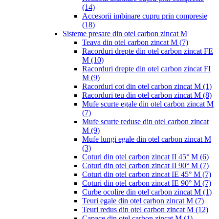
(14)
Accesorii imbinare cupru prin compresie
(18)
Sisteme presare din otel carbon zincat M
Teava din otel carbon zincat M
(7)
Racorduri drepte din otel carbon zincat FE
M
(10)
Racorduri drepte din otel carbon zincat FI
M
(9)
Racorduri cot din otel carbon zincat M
(1)
Racorduri teu din otel carbon zincat M
(8)
Mufe scurte egale din otel carbon zincat M
(7)
Mufe scurte reduse din otel carbon zincat
M
(9)
Mufe lungi egale din otel carbon zincat M
(3)
Coturi din otel carbon zincat II 45° M
(6)
Coturi din otel carbon zincat II 90° M
(7)
Coturi din otel carbon zincat IE 45° M
(7)
Coturi din otel carbon zincat IE 90° M
(7)
Curbe ocolire din otel carbon zincat M
(1)
Teuri egale din otel carbon zincat M
(7)
Teuri redus din otel carbon zincat M
(12)
Capace din otel carbon zincat M
(1)