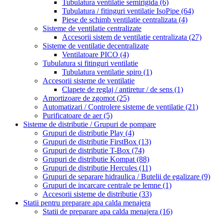
Tubulatura ventilatie semirigida
(6)
Tubulatura / fitinguri ventilatie IsoPipe
(64)
Piese de schimb ventilatie centralizata
(4)
Sisteme de ventilatie centralizate
Accesorii sistem de ventilatie centralizata
(27)
Sisteme de ventilatie decentralizate
Ventilatoare PICO
(4)
Tubulatura si fitinguri ventilatie
Tubulatura ventilatie spiro
(1)
Accesorii sisteme de ventilatie
Clapete de reglaj / antiretur / de sens
(1)
Amortizoare de zgomot
(25)
Automatizari / Controlere sisteme de ventilatie
(21)
Purificatoare de aer
(5)
Sisteme de distributie / Grupuri de pompare
Grupuri de distributie Play
(4)
Grupuri de distributie FirstBox
(13)
Grupuri de distributie T-Box
(74)
Grupuri de distributie Kompat
(88)
Grupuri de distributie Hercules
(11)
Grupuri de separare hidraulica / Butelii de egalizare
(9)
Grupuri de incarcare centrale pe lemne
(1)
Accesorii sisteme de distributie
(33)
Statii pentru preparare apa calda menajera
Statii de preparare apa calda menajera
(16)