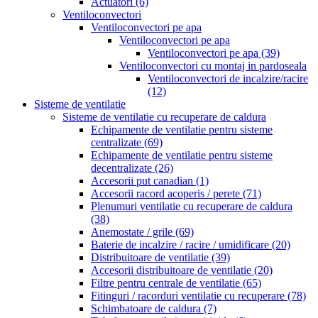
Actuatori
(6)
Ventiloconvectori
Ventiloconvectori pe apa
Ventiloconvectori pe apa
Ventiloconvectori pe apa
(39)
Ventiloconvectori cu montaj in pardoseala
Ventiloconvectori de incalzire/racire
(12)
Sisteme de ventilatie
Sisteme de ventilatie cu recuperare de caldura
Echipamente de ventilatie pentru sisteme
centralizate
(69)
Echipamente de ventilatie pentru sisteme
decentralizate
(26)
Accesorii put canadian
(1)
Accesorii racord acoperis / perete
(71)
Plenumuri ventilatie cu recuperare de caldura
(38)
Anemostate / grile
(69)
Baterie de incalzire / racire / umidificare
(20)
Distribuitoare de ventilatie
(39)
Accesorii distribuitoare de ventilatie
(20)
Filtre pentru centrale de ventilatie
(65)
Fitinguri / racorduri ventilatie cu recuperare
(78)
Schimbatoare de caldura
(7)