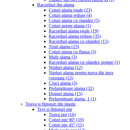
Racorduri din alama
Coturi alama egale
(23)
Coturi alama reduse
(4)
Coturi alama cu olandez
(5)
Coturi perete alama
(1)
Racorduri alama egale
(19)
Racorduri alama reduse
(35)
Racorduri alama cu olandez
(15)
Teuri alama
(23)
Coturi alama cu flansa
(3)
Mufe alama
(3)
Racorduri alama cu olandez pompe
(1)
Nipluri alama
(12)
Nipluri alama pentru teava din inox
corugata
(13)
Cruci alama
(3)
Prelungitoare alama
(32)
Dopuri alama
(15)
Prelungitoare alama_1
(1)
Teava si fitinguri din plastic
Tevi si fitinguri ppr
Teava ppr
(16)
Coturi ppr 90°
(19)
Coturi ppr 45°
(11)