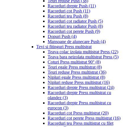
Teuri reduse Push
(38)
Racorduri drepte Push
(11)
Racorduri cot Push
(11)
Racorduri teu Push
(8)
Racorduri cot radiator Push
(5)
Racorduri teu radiator Push
(8)
Racorduri cot perete Push
(9)
Dopuri Push
(4)
Mansoane de alunecare Push
(4)
Tevi si fitinguri Press multistrat
Teava colac izolata multistrat Press
(22)
Teava bara neizolata multistrat Press
(5)
Coturi Press multistrat 90°
(8)
Teuri egale Press multistrat
(8)
Teuri reduse Press multistrat
(36)
Nipluri egale Press multistrat
(8)
Nipluri reduse Press multistrat
(16)
Racorduri drepte Press multistrat
(24)
Racorduri drepte Press multistrat cu
olandez
(3)
Racorduri drepte Press multistrat cu
eurocon
(3)
Racorduri cot Press multistrat
(20)
Racorduri cot perete Press multistrat
(16)
Racorduri teu Press multistrat cu filet