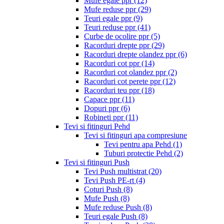
Mufe egale ppr
(12)
Mufe reduse ppr
(29)
Teuri egale ppr
(9)
Teuri reduse ppr
(41)
Curbe de ocolire ppr
(5)
Racorduri drepte ppr
(29)
Racorduri drepte olandez ppr
(6)
Racorduri cot ppr
(14)
Racorduri cot olandez ppr
(2)
Racorduri cot perete ppr
(12)
Racorduri teu ppr
(18)
Capace ppr
(11)
Dopuri ppr
(6)
Robineti ppr
(11)
Tevi si fitinguri Pehd
Tevi si fitinguri apa compresiune
Tevi pentru apa Pehd
(1)
Tuburi protectie Pehd
(2)
Tevi si fitinguri Push
Tevi Push multistrat
(20)
Tevi Push PE-rt
(4)
Coturi Push
(8)
Mufe Push
(8)
Mufe reduse Push
(8)
Teuri egale Push
(8)