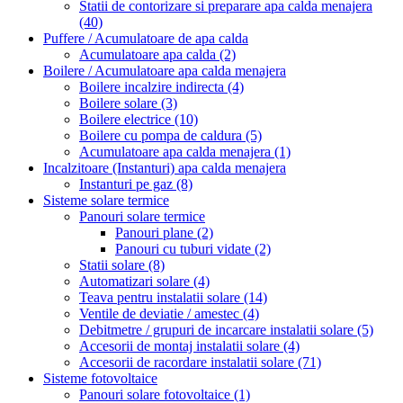
Statii de contorizare si preparare apa calda menajera
(40)
Puffere / Acumulatoare de apa calda
Acumulatoare apa calda
(2)
Boilere / Acumulatoare apa calda menajera
Boilere incalzire indirecta
(4)
Boilere solare
(3)
Boilere electrice
(10)
Boilere cu pompa de caldura
(5)
Acumulatoare apa calda menajera
(1)
Incalzitoare (Instanturi) apa calda menajera
Instanturi pe gaz
(8)
Sisteme solare termice
Panouri solare termice
Panouri plane
(2)
Panouri cu tuburi vidate
(2)
Statii solare
(8)
Automatizari solare
(4)
Teava pentru instalatii solare
(14)
Ventile de deviatie / amestec
(4)
Debitmetre / grupuri de incarcare instalatii solare
(5)
Accesorii de montaj instalatii solare
(4)
Accesorii de racordare instalatii solare
(71)
Sisteme fotovoltaice
Panouri solare fotovoltaice
(1)