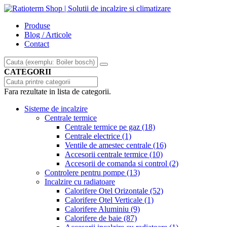
Produse
Blog / Articole
Contact
CATEGORII
Fara rezultate in lista de categorii.
Sisteme de incalzire
Centrale termice
Centrale termice pe gaz
(18)
Centrale electrice
(1)
Ventile de amestec centrale
(16)
Accesorii centrale termice
(10)
Accesorii de comanda si control
(2)
Controlere pentru pompe
(13)
Incalzire cu radiatoare
Calorifere Otel Orizontale
(52)
Calorifere Otel Verticale
(1)
Calorifere Aluminiu
(9)
Calorifere de baie
(87)