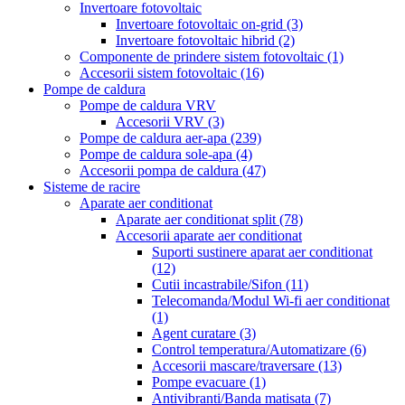
Invertoare fotovoltaic
Invertoare fotovoltaic on-grid
(3)
Invertoare fotovoltaic hibrid
(2)
Componente de prindere sistem fotovoltaic
(1)
Accesorii sistem fotovoltaic
(16)
Pompe de caldura
Pompe de caldura VRV
Accesorii VRV
(3)
Pompe de caldura aer-apa
(239)
Pompe de caldura sole-apa
(4)
Accesorii pompa de caldura
(47)
Sisteme de racire
Aparate aer conditionat
Aparate aer conditionat split
(78)
Accesorii aparate aer conditionat
Suporti sustinere aparat aer conditionat
(12)
Cutii incastrabile/Sifon
(11)
Telecomanda/Modul Wi-fi aer conditionat
(1)
Agent curatare
(3)
Control temperatura/Automatizare
(6)
Accesorii mascare/traversare
(13)
Pompe evacuare
(1)
Antivibranti/Banda matisata
(7)