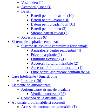
Vase bideu
(1)
Accesorii pisoar
(3)
Baterii
Baterii pentru bucatarie
(10)
Baterii pentru lavoar
(18)
Baterii pentru cada / dus
(31)
Baterii pentru bideu
(3)
Sifoane baterii lavoar
(2)
Accesorii dus
(6)
Sisteme de aspiratie centralizata
Sisteme de aspiratie centralizata rezidentiale
Aspiratoare pentru rezidential
(4)
Prize de aspiratie
(1)
Furtunuri flexibile
(21)
Accesorii furtunuri flexibile
(2)
Accesorii furtunuri retractabile
(1)
Filtre pentru aspiratoare centralizate
(4)
Case Inteligente / SmartHome
Loxone
(136)
Elemente de automatizare
Automatizare sistem de incalzire
Ventile motorizate
(28)
Comanda de la distanta
(4)
Automate programabile si accesorii
Accesorii automate programabile
(1)