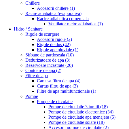
Chillere
Accesorii chillere
(1)
Racire adiabatica (evaporativa)
Racire adiabatica comerciala
Ventilator racire adiabatica
(1)
Hidro / Sanitare
Rigole de scurgere
Accesorii rigole
(2)
Rigole de dus
(42)
Rigole ape pluviale
(1)
Sifoane de pardoseala
(10)
Dedurizatoare de apa
(3)
Rezervoare incastrate
(20)
Contoare de apa
(2)
Filtre de apa
Carcasa filtru de apa
(4)
Cartus filtru de apa
(3)
Filtre de apa multifunctionale
(1)
Pompe
Pompe de circulatie
Pompe de circulatie 3 turatii
(18)
Pompe de circulatie electronice
(34)
Pompe de circulatie apa menajera
(5)
Pompe de circulatie solare
(18)
Accesorii pompe de circulatie
(2)