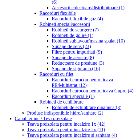
(6)
Accesorii colectoare/distribuitoare
(1)
Racorduri flexibile
Racorduri flexibile gaz
(4)
Robineti speciali/accesorii
Robineti de scurgere
(7)
Robineti de golire
(1)
Robineti sublavoar/masina spalat
(10)
Supape de sens
(23)
Filtre pentru impuritati
(9)
Supape de aerisire
(8)
Reductoare de presiune
(3)
Supape de siguranta
(16)
Racorduri cu filet
Racorduri eurocon pentru teava
PE/Multistrat
(12)
Racorduri eurocon pentru teava Cupru
(4)
Racorduri speciale
(1)
Robineti de echilibrare
Robineti de echilibrare dinamica
(3)
Produse indisponibile hidro/sanitare
(2)
Canal termic / Tevi preizolate
Teava preizolata pentru incalzire 1x
(42)
Teava preizolata pentru incalzire 2x
(11)
Teava preizolata pentru incalzire si sanitara
(4)