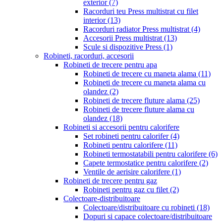
exterior
(7)
Racorduri teu Press multistrat cu filet
interior
(13)
Racorduri radiator Press multistrat
(4)
Accesorii Press multistrat
(13)
Scule si dispozitive Press
(1)
Robineti, racorduri, accesorii
Robineti de trecere pentru apa
Robineti de trecere cu maneta alama
(11)
Robineti de trecere cu maneta alama cu
olandez
(2)
Robineti de trecere fluture alama
(25)
Robineti de trecere fluture alama cu
olandez
(18)
Robineti si accesorii pentru calorifere
Set robineti pentru calorifer
(4)
Robineti pentru calorifere
(11)
Robineti termostatabili pentru calorifere
(6)
Capete termostatice pentru calorifere
(2)
Ventile de aerisire calorifere
(1)
Robineti de trecere pentru gaz
Robineti pentru gaz cu filet
(2)
Colectoare-distribuitoare
Colectoare/distribuitoare cu robineti
(18)
Dopuri si capace colectoare/distribuitoare