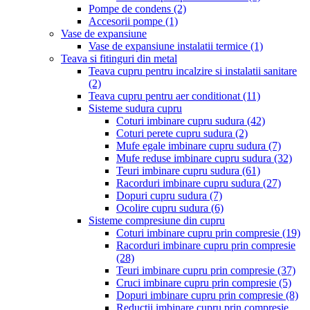
Pompe de condens
(2)
Accesorii pompe
(1)
Vase de expansiune
Vase de expansiune instalatii termice
(1)
Teava si fitinguri din metal
Teava cupru pentru incalzire si instalatii sanitare
(2)
Teava cupru pentru aer conditionat
(11)
Sisteme sudura cupru
Coturi imbinare cupru sudura
(42)
Coturi perete cupru sudura
(2)
Mufe egale imbinare cupru sudura
(7)
Mufe reduse imbinare cupru sudura
(32)
Teuri imbinare cupru sudura
(61)
Racorduri imbinare cupru sudura
(27)
Dopuri cupru sudura
(7)
Ocolire cupru sudura
(6)
Sisteme compresiune din cupru
Coturi imbinare cupru prin compresie
(19)
Racorduri imbinare cupru prin compresie
(28)
Teuri imbinare cupru prin compresie
(37)
Cruci imbinare cupru prin compresie
(5)
Dopuri imbinare cupru prin compresie
(8)
Reductii imbinare cupru prin compresie