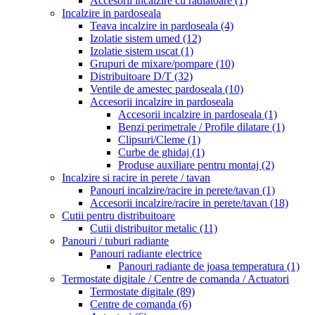
Accesorii incalzire cu radiatoare
(1)
Incalzire in pardoseala
Teava incalzire in pardoseala
(4)
Izolatie sistem umed
(12)
Izolatie sistem uscat
(1)
Grupuri de mixare/pompare
(10)
Distribuitoare D/T
(32)
Ventile de amestec pardoseala
(10)
Accesorii incalzire in pardoseala
Accesorii incalzire in pardoseala
(1)
Benzi perimetrale / Profile dilatare
(1)
Clipsuri/Cleme
(1)
Curbe de ghidaj
(1)
Produse auxiliare pentru montaj
(2)
Incalzire si racire in perete / tavan
Panouri incalzire/racire in perete/tavan
(1)
Accesorii incalzire/racire in perete/tavan
(18)
Cutii pentru distribuitoare
Cutii distribuitor metalic
(11)
Panouri / tuburi radiante
Panouri radiante electrice
Panouri radiante de joasa temperatura
(1)
Termostate digitale / Centre de comanda / Actuatori
Termostate digitale
(89)
Centre de comanda
(6)