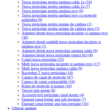
Teava preizolata pentru sanitara calda 1x
(16)
Teava preizolata pentru sanitara calda 2x
(7)
Teava preizolate pentru sanitara rece
(9)
Teava preizolata pentru sanitara rece cu protectie
antiinghet
(9)
Teava preizolata pentru pompe de caldura
(2)
Teava preizolate pentru pompe de caldura inox
(3)
Adaptori drepti teava preizolata incalzire si sanitara rece
(36)
Adaptori drepti sudabili teava preizolata incalzire si
sanitara rece
(1)
Adaptori drepti teava preizolata sanitara calda
(9)
Adaptori drepti teava preizolate (punct fix)
(8)
Coturi teava preizolata
(25)
Mufe teava preizolata incalzire si sanitara rece
(17)
Mufe teava preizolata sanitara calda
(9)
Racorduri T teava preizolata
(14)
Capace de capat de protectie
(47)
Capace de capat contractabile
(16)
Kituri de protectie si izolare
(10)
Treceri prin perete
(8)
Accesorii tevi preizolate canal termic
(4)
Etansari canal termic apa sub presiune
(7)
Etansari canal termic apa fara presiune
(16)
Obiecte sanitare