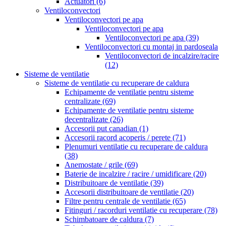
Actuatori
(6)
Ventiloconvectori
Ventiloconvectori pe apa
Ventiloconvectori pe apa
Ventiloconvectori pe apa
(39)
Ventiloconvectori cu montaj in pardoseala
Ventiloconvectori de incalzire/racire
(12)
Sisteme de ventilatie
Sisteme de ventilatie cu recuperare de caldura
Echipamente de ventilatie pentru sisteme
centralizate
(69)
Echipamente de ventilatie pentru sisteme
decentralizate
(26)
Accesorii put canadian
(1)
Accesorii racord acoperis / perete
(71)
Plenumuri ventilatie cu recuperare de caldura
(38)
Anemostate / grile
(69)
Baterie de incalzire / racire / umidificare
(20)
Distribuitoare de ventilatie
(39)
Accesorii distribuitoare de ventilatie
(20)
Filtre pentru centrale de ventilatie
(65)
Fitinguri / racorduri ventilatie cu recuperare
(78)
Schimbatoare de caldura
(7)