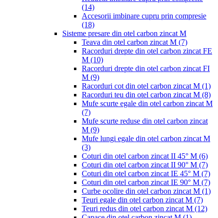
(14)
Accesorii imbinare cupru prin compresie
(18)
Sisteme presare din otel carbon zincat M
Teava din otel carbon zincat M
(7)
Racorduri drepte din otel carbon zincat FE
M
(10)
Racorduri drepte din otel carbon zincat FI
M
(9)
Racorduri cot din otel carbon zincat M
(1)
Racorduri teu din otel carbon zincat M
(8)
Mufe scurte egale din otel carbon zincat M
(7)
Mufe scurte reduse din otel carbon zincat
M
(9)
Mufe lungi egale din otel carbon zincat M
(3)
Coturi din otel carbon zincat II 45° M
(6)
Coturi din otel carbon zincat II 90° M
(7)
Coturi din otel carbon zincat IE 45° M
(7)
Coturi din otel carbon zincat IE 90° M
(7)
Curbe ocolire din otel carbon zincat M
(1)
Teuri egale din otel carbon zincat M
(7)
Teuri redus din otel carbon zincat M
(12)
Capace din otel carbon zincat M
(1)