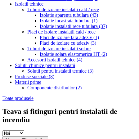
Izolatii tehnice
Tuburi de izolare instalatii cald / rece
Izolatie aparenta tubulara
(43)
Izolatie incastrata tubulara
(1)
Izolatie instalatii rece tubulara
(37)
Placi de izolare instalatii cald / rece
Placi de izolare fara adeziv
(1)
Placi de izolare cu adeziv
(3)
Tuburi de izolare instalatii solare
Izolatie solara elastomerica HT
(2)
Accesorii izolatii tehnice
(4)
Solutii chimice pentru instalatii
Solutii pentru instalatii termice
(3)
Produse speciale
(8)
Materii prime
Componente distribuitor
(2)
Toate produsele
Teava si fitinguri pentri instalatii de
incendiu