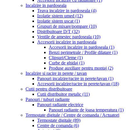
Accesorii incalzire cu radiatoare
(1)
Incalzire in pardoseala
Teava incalzire in pardoseala
(4)
Izolatie sistem umed
(12)
Izolatie sistem uscat
(1)
Grupuri de mixare/pompare
(10)
Distribuitoare D/T
(32)
Ventile de amestec pardoseala
(10)
Accesorii incalzire in pardoseala
Accesorii incalzire in pardoseala
(1)
Benzi perimetrale / Profile dilatare
(1)
Clipsuri/Cleme
(1)
Curbe de ghidaj
(1)
Produse auxiliare pentru montaj
(2)
Incalzire si racire in perete / tavan
Panouri incalzire/racire in perete/tavan
(1)
Accesorii incalzire/racire in perete/tavan
(18)
Cutii pentru distribuitoare
Cutii distribuitor metalic
(11)
Panouri / tuburi radiante
Panouri radiante electrice
Panouri radiante de joasa temperatura
(1)
Termostate digitale / Centre de comanda / Actuatori
Termostate digitale
(89)
Centre de comanda
(6)