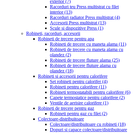
exterior
(7)
Racorduri teu Press multistrat cu filet
interior
(13)
Racorduri radiator Press multistrat
(4)
Accesorii Press multistrat
(13)
Scule si dispozitive Press
(1)
Robineti, racorduri, accesorii
Robineti de trecere pentru apa
Robineti de trecere cu maneta alama
(11)
Robineti de trecere cu maneta alama cu
olandez
(2)
Robineti de trecere fluture alama
(25)
Robineti de trecere fluture alama cu
olandez
(18)
Robineti si accesorii pentru calorifere
Set robineti pentru calorifer
(4)
Robineti pentru calorifere
(11)
Robineti termostatabili pentru calorifere
(6)
Capete termostatice pentru calorifere
(2)
Ventile de aerisire calorifere
(1)
Robineti de trecere pentru gaz
Robineti pentru gaz cu filet
(2)
Colectoare-distribuitoare
Colectoare/distribuitoare cu robineti
(18)
Dopuri si capace colectoare/distribuitoare