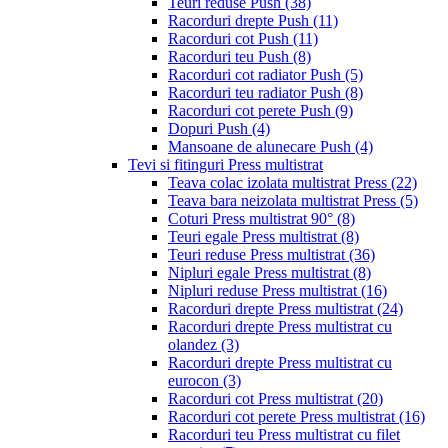
Teuri reduse Push
(38)
Racorduri drepte Push
(11)
Racorduri cot Push
(11)
Racorduri teu Push
(8)
Racorduri cot radiator Push
(5)
Racorduri teu radiator Push
(8)
Racorduri cot perete Push
(9)
Dopuri Push
(4)
Mansoane de alunecare Push
(4)
Tevi si fitinguri Press multistrat
Teava colac izolata multistrat Press
(22)
Teava bara neizolata multistrat Press
(5)
Coturi Press multistrat 90°
(8)
Teuri egale Press multistrat
(8)
Teuri reduse Press multistrat
(36)
Nipluri egale Press multistrat
(8)
Nipluri reduse Press multistrat
(16)
Racorduri drepte Press multistrat
(24)
Racorduri drepte Press multistrat cu
olandez
(3)
Racorduri drepte Press multistrat cu
eurocon
(3)
Racorduri cot Press multistrat
(20)
Racorduri cot perete Press multistrat
(16)
Racorduri teu Press multistrat cu filet