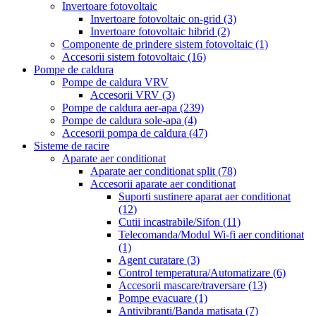
Invertoare fotovoltaic
Invertoare fotovoltaic on-grid
(3)
Invertoare fotovoltaic hibrid
(2)
Componente de prindere sistem fotovoltaic
(1)
Accesorii sistem fotovoltaic
(16)
Pompe de caldura
Pompe de caldura VRV
Accesorii VRV
(3)
Pompe de caldura aer-apa
(239)
Pompe de caldura sole-apa
(4)
Accesorii pompa de caldura
(47)
Sisteme de racire
Aparate aer conditionat
Aparate aer conditionat split
(78)
Accesorii aparate aer conditionat
Suporti sustinere aparat aer conditionat
(12)
Cutii incastrabile/Sifon
(11)
Telecomanda/Modul Wi-fi aer conditionat
(1)
Agent curatare
(3)
Control temperatura/Automatizare
(6)
Accesorii mascare/traversare
(13)
Pompe evacuare
(1)
Antivibranti/Banda matisata
(7)