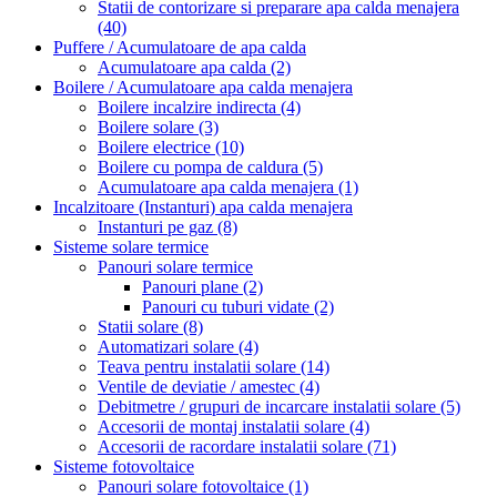
Statii de contorizare si preparare apa calda menajera
(40)
Puffere / Acumulatoare de apa calda
Acumulatoare apa calda
(2)
Boilere / Acumulatoare apa calda menajera
Boilere incalzire indirecta
(4)
Boilere solare
(3)
Boilere electrice
(10)
Boilere cu pompa de caldura
(5)
Acumulatoare apa calda menajera
(1)
Incalzitoare (Instanturi) apa calda menajera
Instanturi pe gaz
(8)
Sisteme solare termice
Panouri solare termice
Panouri plane
(2)
Panouri cu tuburi vidate
(2)
Statii solare
(8)
Automatizari solare
(4)
Teava pentru instalatii solare
(14)
Ventile de deviatie / amestec
(4)
Debitmetre / grupuri de incarcare instalatii solare
(5)
Accesorii de montaj instalatii solare
(4)
Accesorii de racordare instalatii solare
(71)
Sisteme fotovoltaice
Panouri solare fotovoltaice
(1)