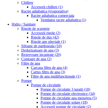
Chillere
Accesorii chillere
(1)
Racire adiabatica (evaporativa)
Racire adiabatica comerciala
Ventilator racire adiabatica
(1)
Hidro / Sanitare
Rigole de scurgere
Accesorii rigole
(2)
Rigole de dus
(42)
Rigole ape pluviale
(1)
Sifoane de pardoseala
(10)
Dedurizatoare de apa
(3)
Rezervoare incastrate
(20)
Contoare de apa
(2)
Filtre de apa
Carcasa filtru de apa
(4)
Cartus filtru de apa
(3)
Filtre de apa multifunctionale
(1)
Pompe
Pompe de circulatie
Pompe de circulatie 3 turatii
(18)
Pompe de circulatie electronice
(34)
Pompe de circulatie apa menajera
(5)
Pompe de circulatie solare
(18)
Accesorii pompe de circulatie
(2)