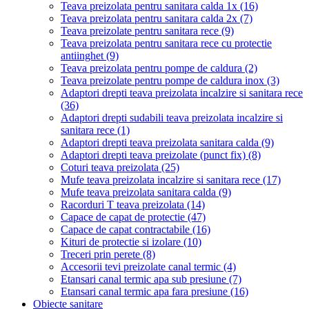
Teava preizolata pentru sanitara calda 1x
(16)
Teava preizolata pentru sanitara calda 2x
(7)
Teava preizolate pentru sanitara rece
(9)
Teava preizolata pentru sanitara rece cu protectie
antiinghet
(9)
Teava preizolata pentru pompe de caldura
(2)
Teava preizolate pentru pompe de caldura inox
(3)
Adaptori drepti teava preizolata incalzire si sanitara rece
(36)
Adaptori drepti sudabili teava preizolata incalzire si
sanitara rece
(1)
Adaptori drepti teava preizolata sanitara calda
(9)
Adaptori drepti teava preizolate (punct fix)
(8)
Coturi teava preizolata
(25)
Mufe teava preizolata incalzire si sanitara rece
(17)
Mufe teava preizolata sanitara calda
(9)
Racorduri T teava preizolata
(14)
Capace de capat de protectie
(47)
Capace de capat contractabile
(16)
Kituri de protectie si izolare
(10)
Treceri prin perete
(8)
Accesorii tevi preizolate canal termic
(4)
Etansari canal termic apa sub presiune
(7)
Etansari canal termic apa fara presiune
(16)
Obiecte sanitare