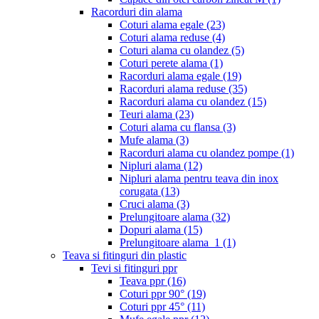
Racorduri din alama
Coturi alama egale
(23)
Coturi alama reduse
(4)
Coturi alama cu olandez
(5)
Coturi perete alama
(1)
Racorduri alama egale
(19)
Racorduri alama reduse
(35)
Racorduri alama cu olandez
(15)
Teuri alama
(23)
Coturi alama cu flansa
(3)
Mufe alama
(3)
Racorduri alama cu olandez pompe
(1)
Nipluri alama
(12)
Nipluri alama pentru teava din inox
corugata
(13)
Cruci alama
(3)
Prelungitoare alama
(32)
Dopuri alama
(15)
Prelungitoare alama_1
(1)
Teava si fitinguri din plastic
Tevi si fitinguri ppr
Teava ppr
(16)
Coturi ppr 90°
(19)
Coturi ppr 45°
(11)