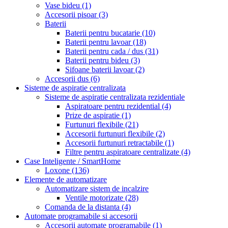
Vase bideu
(1)
Accesorii pisoar
(3)
Baterii
Baterii pentru bucatarie
(10)
Baterii pentru lavoar
(18)
Baterii pentru cada / dus
(31)
Baterii pentru bideu
(3)
Sifoane baterii lavoar
(2)
Accesorii dus
(6)
Sisteme de aspiratie centralizata
Sisteme de aspiratie centralizata rezidentiale
Aspiratoare pentru rezidential
(4)
Prize de aspiratie
(1)
Furtunuri flexibile
(21)
Accesorii furtunuri flexibile
(2)
Accesorii furtunuri retractabile
(1)
Filtre pentru aspiratoare centralizate
(4)
Case Inteligente / SmartHome
Loxone
(136)
Elemente de automatizare
Automatizare sistem de incalzire
Ventile motorizate
(28)
Comanda de la distanta
(4)
Automate programabile si accesorii
Accesorii automate programabile
(1)