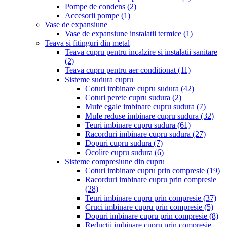
Pompe de condens
(2)
Accesorii pompe
(1)
Vase de expansiune
Vase de expansiune instalatii termice
(1)
Teava si fitinguri din metal
Teava cupru pentru incalzire si instalatii sanitare
(2)
Teava cupru pentru aer conditionat
(11)
Sisteme sudura cupru
Coturi imbinare cupru sudura
(42)
Coturi perete cupru sudura
(2)
Mufe egale imbinare cupru sudura
(7)
Mufe reduse imbinare cupru sudura
(32)
Teuri imbinare cupru sudura
(61)
Racorduri imbinare cupru sudura
(27)
Dopuri cupru sudura
(7)
Ocolire cupru sudura
(6)
Sisteme compresiune din cupru
Coturi imbinare cupru prin compresie
(19)
Racorduri imbinare cupru prin compresie
(28)
Teuri imbinare cupru prin compresie
(37)
Cruci imbinare cupru prin compresie
(5)
Dopuri imbinare cupru prin compresie
(8)
Reductii imbinare cupru prin compresie