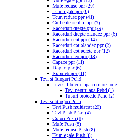
Mufe egale ppr
(12)
Mufe reduse ppr
(29)
Teuri egale ppr
(9)
Teuri reduse ppr
(41)
Curbe de ocolire ppr
(5)
Racorduri drepte ppr
(29)
Racorduri drepte olandez ppr
(6)
Racorduri cot ppr
(14)
Racorduri cot olandez ppr
(2)
Racorduri cot perete ppr
(12)
Racorduri teu ppr
(18)
Capace ppr
(11)
Dopuri ppr
(6)
Robineti ppr
(11)
Tevi si fitinguri Pehd
Tevi si fitinguri apa compresiune
Tevi pentru apa Pehd
(1)
Tuburi protectie Pehd
(2)
Tevi si fitinguri Push
Tevi Push multistrat
(20)
Tevi Push PE-rt
(4)
Coturi Push
(8)
Mufe Push
(8)
Mufe reduse Push
(8)
Teuri egale Push
(8)