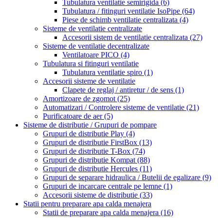
Tubulatura ventilatie semirigida
(6)
Tubulatura / fitinguri ventilatie IsoPipe
(64)
Piese de schimb ventilatie centralizata
(4)
Sisteme de ventilatie centralizate
Accesorii sistem de ventilatie centralizata
(27)
Sisteme de ventilatie decentralizate
Ventilatoare PICO
(4)
Tubulatura si fitinguri ventilatie
Tubulatura ventilatie spiro
(1)
Accesorii sisteme de ventilatie
Clapete de reglaj / antiretur / de sens
(1)
Amortizoare de zgomot
(25)
Automatizari / Controlere sisteme de ventilatie
(21)
Purificatoare de aer
(5)
Sisteme de distributie / Grupuri de pompare
Grupuri de distributie Play
(4)
Grupuri de distributie FirstBox
(13)
Grupuri de distributie T-Box
(74)
Grupuri de distributie Kompat
(88)
Grupuri de distributie Hercules
(11)
Grupuri de separare hidraulica / Butelii de egalizare
(9)
Grupuri de incarcare centrale pe lemne
(1)
Accesorii sisteme de distributie
(33)
Statii pentru preparare apa calda menajera
Statii de preparare apa calda menajera
(16)