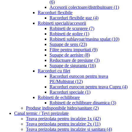
(6)
Accesorii colectoare/distribuitoare
(1)
Racorduri flexibile
Racorduri flexibile gaz
(4)
Robineti speciali/accesorii
Robineti de scurgere
(7)
Robineti de golire
(1)
Robineti sublavoar/masina spalat
(10)
Supape de sens
(23)
Filtre pentru impuritati
(9)
Supape de aerisire
(8)
Reductoare de presiune
(3)
Supape de siguranta
(16)
Racorduri cu filet
Racorduri eurocon pentru teava
PE/Multistrat
(12)
Racorduri eurocon pentru teava Cupru
(4)
Racorduri speciale
(1)
Robineti de echilibrare
Robineti de echilibrare dinamica
(3)
Produse indisponibile hidro/sanitare
(2)
Canal termic / Tevi preizolate
Teava preizolata pentru incalzire 1x
(42)
Teava preizolata pentru incalzire 2x
(11)
Teava preizolata pentru incalzire si sanitara
(4)