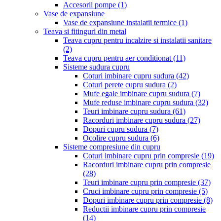
Accesorii pompe
(1)
Vase de expansiune
Vase de expansiune instalatii termice
(1)
Teava si fitinguri din metal
Teava cupru pentru incalzire si instalatii sanitare
(2)
Teava cupru pentru aer conditionat
(11)
Sisteme sudura cupru
Coturi imbinare cupru sudura
(42)
Coturi perete cupru sudura
(2)
Mufe egale imbinare cupru sudura
(7)
Mufe reduse imbinare cupru sudura
(32)
Teuri imbinare cupru sudura
(61)
Racorduri imbinare cupru sudura
(27)
Dopuri cupru sudura
(7)
Ocolire cupru sudura
(6)
Sisteme compresiune din cupru
Coturi imbinare cupru prin compresie
(19)
Racorduri imbinare cupru prin compresie
(28)
Teuri imbinare cupru prin compresie
(37)
Cruci imbinare cupru prin compresie
(5)
Dopuri imbinare cupru prin compresie
(8)
Reductii imbinare cupru prin compresie
(14)