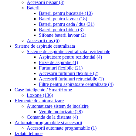
Accesorii pisoar
(3)
Baterii
Baterii pentru bucatarie
(10)
Baterii pentru lavoar
(18)
Baterii pentru cada / dus
(31)
Baterii pentru bideu
(3)
Sifoane baterii lavoar
(2)
Accesorii dus
(6)
Sisteme de aspiratie centralizata
Sisteme de aspiratie centralizata rezidentiale
Aspiratoare pentru rezidential
(4)
Prize de aspiratie
(1)
Furtunuri flexibile
(21)
Accesorii furtunuri flexibile
(2)
Accesorii furtunuri retractabile
(1)
Filtre pentru aspiratoare centralizate
(4)
Case Inteligente / SmartHome
Loxone
(136)
Elemente de automatizare
Automatizare sistem de incalzire
Ventile motorizate
(28)
Comanda de la distanta
(4)
Automate programabile si accesorii
Accesorii automate programabile
(1)
Izolatii tehnice