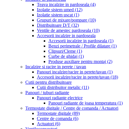
Teava incalzire in pardoseala
(4)
Izolatie sistem umed
(12)
Izolatie sistem uscat
(1)
Grupuri de mixare/pompare
(10)
Distribuitoare D/T
(32)
Ventile de amestec pardoseala
(10)
Accesorii incalzire in pardoseala
Accesorii incalzire in pardoseala
(1)
Benzi perimetrale / Profile dilatare
(1)
Clipsuri/Cleme
(1)
Curbe de ghidaj
(1)
Produse auxiliare pentru montaj
(2)
Incalzire si racire in perete / tavan
Panouri incalzire/racire in perete/tavan
(1)
Accesorii incalzire/racire in perete/tavan
(18)
Cutii pentru distribuitoare
Cutii distribuitor metalic
(11)
Panouri / tuburi radiante
Panouri radiante electrice
Panouri radiante de joasa temperatura
(1)
Termostate digitale / Centre de comanda / Actuatori
Termostate digitale
(89)
Centre de comanda
(6)
Actuatori
(6)
Ventiloconvectori