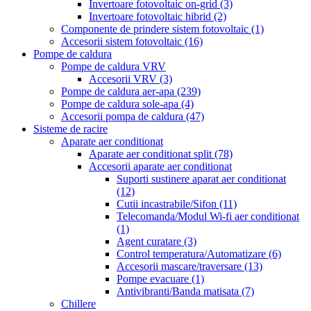
Invertoare fotovoltaic on-grid
(3)
Invertoare fotovoltaic hibrid
(2)
Componente de prindere sistem fotovoltaic
(1)
Accesorii sistem fotovoltaic
(16)
Pompe de caldura
Pompe de caldura VRV
Accesorii VRV
(3)
Pompe de caldura aer-apa
(239)
Pompe de caldura sole-apa
(4)
Accesorii pompa de caldura
(47)
Sisteme de racire
Aparate aer conditionat
Aparate aer conditionat split
(78)
Accesorii aparate aer conditionat
Suporti sustinere aparat aer conditionat
(12)
Cutii incastrabile/Sifon
(11)
Telecomanda/Modul Wi-fi aer conditionat
(1)
Agent curatare
(3)
Control temperatura/Automatizare
(6)
Accesorii mascare/traversare
(13)
Pompe evacuare
(1)
Antivibranti/Banda matisata
(7)
Chillere