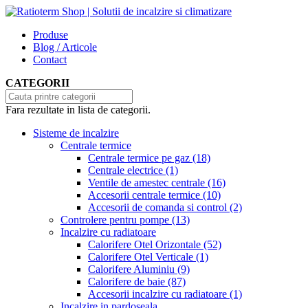
Produse
Blog / Articole
Contact
CATEGORII
Fara rezultate in lista de categorii.
Sisteme de incalzire
Centrale termice
Centrale termice pe gaz
(18)
Centrale electrice
(1)
Ventile de amestec centrale
(16)
Accesorii centrale termice
(10)
Accesorii de comanda si control
(2)
Controlere pentru pompe
(13)
Incalzire cu radiatoare
Calorifere Otel Orizontale
(52)
Calorifere Otel Verticale
(1)
Calorifere Aluminiu
(9)
Calorifere de baie
(87)
Accesorii incalzire cu radiatoare
(1)
Incalzire in pardoseala