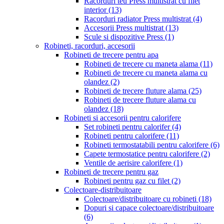
Racorduri teu Press multistrat cu filet
interior
(13)
Racorduri radiator Press multistrat
(4)
Accesorii Press multistrat
(13)
Scule si dispozitive Press
(1)
Robineti, racorduri, accesorii
Robineti de trecere pentru apa
Robineti de trecere cu maneta alama
(11)
Robineti de trecere cu maneta alama cu
olandez
(2)
Robineti de trecere fluture alama
(25)
Robineti de trecere fluture alama cu
olandez
(18)
Robineti si accesorii pentru calorifere
Set robineti pentru calorifer
(4)
Robineti pentru calorifere
(11)
Robineti termostatabili pentru calorifere
(6)
Capete termostatice pentru calorifere
(2)
Ventile de aerisire calorifere
(1)
Robineti de trecere pentru gaz
Robineti pentru gaz cu filet
(2)
Colectoare-distribuitoare
Colectoare/distribuitoare cu robineti
(18)
Dopuri si capace colectoare/distribuitoare
(6)