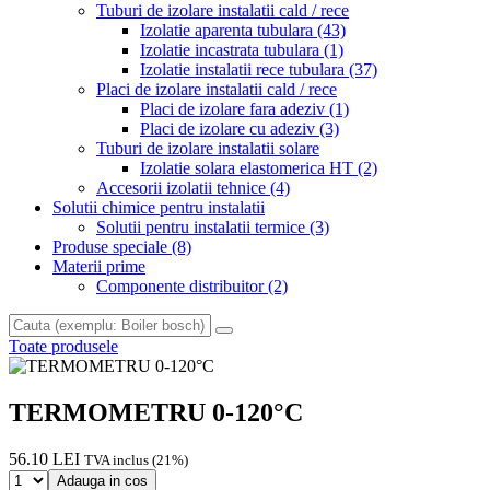
Tuburi de izolare instalatii cald / rece
Izolatie aparenta tubulara
(43)
Izolatie incastrata tubulara
(1)
Izolatie instalatii rece tubulara
(37)
Placi de izolare instalatii cald / rece
Placi de izolare fara adeziv
(1)
Placi de izolare cu adeziv
(3)
Tuburi de izolare instalatii solare
Izolatie solara elastomerica HT
(2)
Accesorii izolatii tehnice
(4)
Solutii chimice pentru instalatii
Solutii pentru instalatii termice
(3)
Produse speciale
(8)
Materii prime
Componente distribuitor
(2)
Toate produsele
TERMOMETRU 0-120°C
56.10 LEI
TVA inclus (21%)
Adauga in cos