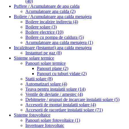
(40)
Puffere / Acumulatoare de apa calda
Acumulatoare apa calda
(2)
Boilere / Acumulatoare apa calda menajera
Boilere incalzire indirecta
(4)
Boilere solare
(3)
Boilere electrice
(10)
Boilere cu pompa de caldura
(5)
Acumulatoare apa calda menajera
(1)
Incalzitoare (Instanturi) apa calda menajera
Instanturi pe gaz
(8)
Sisteme solare termice
Panouri solare termice
Panouri plane
(2)
Panouri cu tuburi vidate
(2)
Statii solare
(8)
Automatizari solare
(4)
Teava pentru instalatii solare
(14)
Ventile de deviatie / amestec
(4)
Debitmetre / grupuri de incarcare instalatii solare
(5)
Accesorii de montaj instalatii solare
(4)
Accesorii de racordare instalatii solare
(71)
Sisteme fotovoltaice
Panouri solare fotovoltaice
(1)
Invertoare fotovoltaic