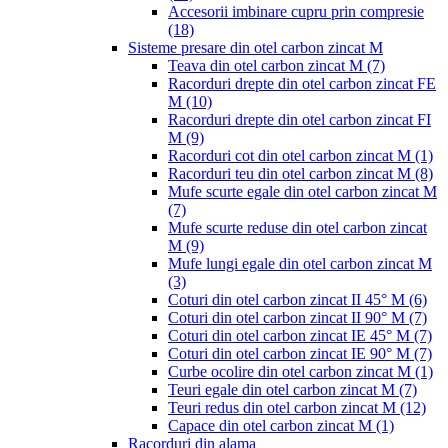
Accesorii imbinare cupru prin compresie
(18)
Sisteme presare din otel carbon zincat M
Teava din otel carbon zincat M
(7)
Racorduri drepte din otel carbon zincat FE
M
(10)
Racorduri drepte din otel carbon zincat FI
M
(9)
Racorduri cot din otel carbon zincat M
(1)
Racorduri teu din otel carbon zincat M
(8)
Mufe scurte egale din otel carbon zincat M
(7)
Mufe scurte reduse din otel carbon zincat
M
(9)
Mufe lungi egale din otel carbon zincat M
(3)
Coturi din otel carbon zincat II 45° M
(6)
Coturi din otel carbon zincat II 90° M
(7)
Coturi din otel carbon zincat IE 45° M
(7)
Coturi din otel carbon zincat IE 90° M
(7)
Curbe ocolire din otel carbon zincat M
(1)
Teuri egale din otel carbon zincat M
(7)
Teuri redus din otel carbon zincat M
(12)
Capace din otel carbon zincat M
(1)
Racorduri din alama