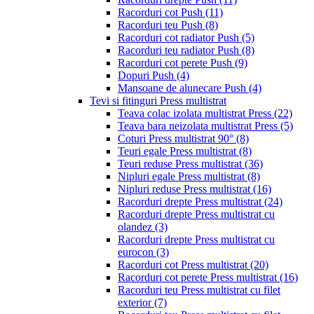
Racorduri cot Push
(11)
Racorduri teu Push
(8)
Racorduri cot radiator Push
(5)
Racorduri teu radiator Push
(8)
Racorduri cot perete Push
(9)
Dopuri Push
(4)
Mansoane de alunecare Push
(4)
Tevi si fitinguri Press multistrat
Teava colac izolata multistrat Press
(22)
Teava bara neizolata multistrat Press
(5)
Coturi Press multistrat 90°
(8)
Teuri egale Press multistrat
(8)
Teuri reduse Press multistrat
(36)
Nipluri egale Press multistrat
(8)
Nipluri reduse Press multistrat
(16)
Racorduri drepte Press multistrat
(24)
Racorduri drepte Press multistrat cu
olandez
(3)
Racorduri drepte Press multistrat cu
eurocon
(3)
Racorduri cot Press multistrat
(20)
Racorduri cot perete Press multistrat
(16)
Racorduri teu Press multistrat cu filet
exterior
(7)