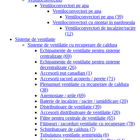
Ventiloconvectori pe apa
Ventiloconvectori pe apa
Ventiloconvectori pe apa
(39)
Ventiloconvectori cu montaj in pardoseala
Ventiloconvectori de incalzire/racire
(12)
Sisteme de ventilatie
Sisteme de ventilatie cu recuperare de caldura
Echipamente de ventilatie pentru sisteme
centralizate
(69)
Echipamente de ventilatie pentru sisteme
decentralizate
(26)
Accesorii put canadian
(1)
Accesorii racord acoperis / perete
(71)
Plenumuri ventilatie cu recuperare de caldura
(38)
Anemostate / grile
(69)
Baterie de incalzire / racire / umidificare
(20)
Distribuitoare de ventilatie
(39)
Accesorii distribuitoare de ventilatie
(20)
Filtre pentru centrale de ventilatie
(65)
Fitinguri / racorduri ventilatie cu recuperare
(78)
Schimbatoare de caldura
(7)
Tubulatura ventilatie semirigida
(6)