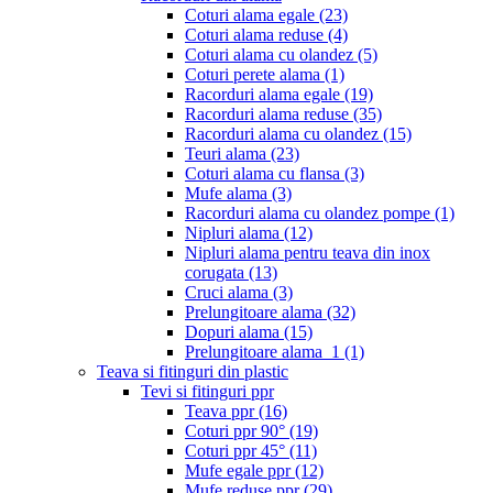
Coturi alama egale
(23)
Coturi alama reduse
(4)
Coturi alama cu olandez
(5)
Coturi perete alama
(1)
Racorduri alama egale
(19)
Racorduri alama reduse
(35)
Racorduri alama cu olandez
(15)
Teuri alama
(23)
Coturi alama cu flansa
(3)
Mufe alama
(3)
Racorduri alama cu olandez pompe
(1)
Nipluri alama
(12)
Nipluri alama pentru teava din inox
corugata
(13)
Cruci alama
(3)
Prelungitoare alama
(32)
Dopuri alama
(15)
Prelungitoare alama_1
(1)
Teava si fitinguri din plastic
Tevi si fitinguri ppr
Teava ppr
(16)
Coturi ppr 90°
(19)
Coturi ppr 45°
(11)
Mufe egale ppr
(12)
Mufe reduse ppr
(29)