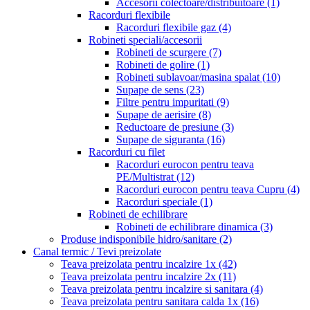
Accesorii colectoare/distribuitoare
(1)
Racorduri flexibile
Racorduri flexibile gaz
(4)
Robineti speciali/accesorii
Robineti de scurgere
(7)
Robineti de golire
(1)
Robineti sublavoar/masina spalat
(10)
Supape de sens
(23)
Filtre pentru impuritati
(9)
Supape de aerisire
(8)
Reductoare de presiune
(3)
Supape de siguranta
(16)
Racorduri cu filet
Racorduri eurocon pentru teava
PE/Multistrat
(12)
Racorduri eurocon pentru teava Cupru
(4)
Racorduri speciale
(1)
Robineti de echilibrare
Robineti de echilibrare dinamica
(3)
Produse indisponibile hidro/sanitare
(2)
Canal termic / Tevi preizolate
Teava preizolata pentru incalzire 1x
(42)
Teava preizolata pentru incalzire 2x
(11)
Teava preizolata pentru incalzire si sanitara
(4)
Teava preizolata pentru sanitara calda 1x
(16)