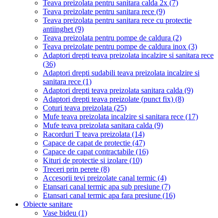
Teava preizolata pentru sanitara calda 2x
(7)
Teava preizolate pentru sanitara rece
(9)
Teava preizolata pentru sanitara rece cu protectie
antiinghet
(9)
Teava preizolata pentru pompe de caldura
(2)
Teava preizolate pentru pompe de caldura inox
(3)
Adaptori drepti teava preizolata incalzire si sanitara rece
(36)
Adaptori drepti sudabili teava preizolata incalzire si
sanitara rece
(1)
Adaptori drepti teava preizolata sanitara calda
(9)
Adaptori drepti teava preizolate (punct fix)
(8)
Coturi teava preizolata
(25)
Mufe teava preizolata incalzire si sanitara rece
(17)
Mufe teava preizolata sanitara calda
(9)
Racorduri T teava preizolata
(14)
Capace de capat de protectie
(47)
Capace de capat contractabile
(16)
Kituri de protectie si izolare
(10)
Treceri prin perete
(8)
Accesorii tevi preizolate canal termic
(4)
Etansari canal termic apa sub presiune
(7)
Etansari canal termic apa fara presiune
(16)
Obiecte sanitare
Vase bideu
(1)