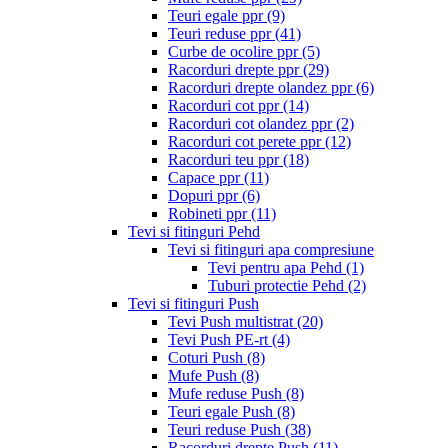
Teuri egale ppr
(9)
Teuri reduse ppr
(41)
Curbe de ocolire ppr
(5)
Racorduri drepte ppr
(29)
Racorduri drepte olandez ppr
(6)
Racorduri cot ppr
(14)
Racorduri cot olandez ppr
(2)
Racorduri cot perete ppr
(12)
Racorduri teu ppr
(18)
Capace ppr
(11)
Dopuri ppr
(6)
Robineti ppr
(11)
Tevi si fitinguri Pehd
Tevi si fitinguri apa compresiune
Tevi pentru apa Pehd
(1)
Tuburi protectie Pehd
(2)
Tevi si fitinguri Push
Tevi Push multistrat
(20)
Tevi Push PE-rt
(4)
Coturi Push
(8)
Mufe Push
(8)
Mufe reduse Push
(8)
Teuri egale Push
(8)
Teuri reduse Push
(38)
Racorduri drepte Push
(11)