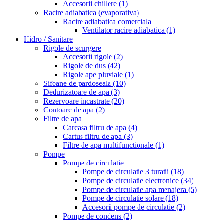
Accesorii chillere
(1)
Racire adiabatica (evaporativa)
Racire adiabatica comerciala
Ventilator racire adiabatica
(1)
Hidro / Sanitare
Rigole de scurgere
Accesorii rigole
(2)
Rigole de dus
(42)
Rigole ape pluviale
(1)
Sifoane de pardoseala
(10)
Dedurizatoare de apa
(3)
Rezervoare incastrate
(20)
Contoare de apa
(2)
Filtre de apa
Carcasa filtru de apa
(4)
Cartus filtru de apa
(3)
Filtre de apa multifunctionale
(1)
Pompe
Pompe de circulatie
Pompe de circulatie 3 turatii
(18)
Pompe de circulatie electronice
(34)
Pompe de circulatie apa menajera
(5)
Pompe de circulatie solare
(18)
Accesorii pompe de circulatie
(2)
Pompe de condens
(2)