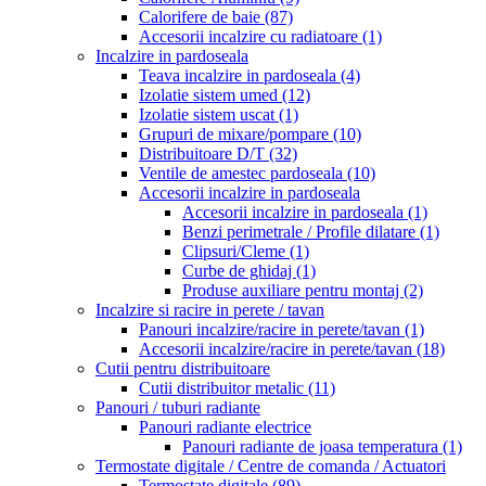
Calorifere de baie
(87)
Accesorii incalzire cu radiatoare
(1)
Incalzire in pardoseala
Teava incalzire in pardoseala
(4)
Izolatie sistem umed
(12)
Izolatie sistem uscat
(1)
Grupuri de mixare/pompare
(10)
Distribuitoare D/T
(32)
Ventile de amestec pardoseala
(10)
Accesorii incalzire in pardoseala
Accesorii incalzire in pardoseala
(1)
Benzi perimetrale / Profile dilatare
(1)
Clipsuri/Cleme
(1)
Curbe de ghidaj
(1)
Produse auxiliare pentru montaj
(2)
Incalzire si racire in perete / tavan
Panouri incalzire/racire in perete/tavan
(1)
Accesorii incalzire/racire in perete/tavan
(18)
Cutii pentru distribuitoare
Cutii distribuitor metalic
(11)
Panouri / tuburi radiante
Panouri radiante electrice
Panouri radiante de joasa temperatura
(1)
Termostate digitale / Centre de comanda / Actuatori
Termostate digitale
(89)