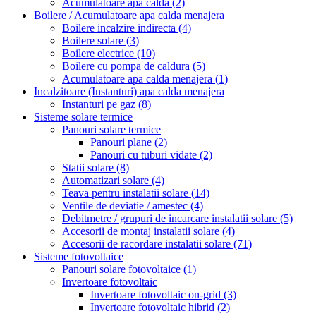
Acumulatoare apa calda
(2)
Boilere / Acumulatoare apa calda menajera
Boilere incalzire indirecta
(4)
Boilere solare
(3)
Boilere electrice
(10)
Boilere cu pompa de caldura
(5)
Acumulatoare apa calda menajera
(1)
Incalzitoare (Instanturi) apa calda menajera
Instanturi pe gaz
(8)
Sisteme solare termice
Panouri solare termice
Panouri plane
(2)
Panouri cu tuburi vidate
(2)
Statii solare
(8)
Automatizari solare
(4)
Teava pentru instalatii solare
(14)
Ventile de deviatie / amestec
(4)
Debitmetre / grupuri de incarcare instalatii solare
(5)
Accesorii de montaj instalatii solare
(4)
Accesorii de racordare instalatii solare
(71)
Sisteme fotovoltaice
Panouri solare fotovoltaice
(1)
Invertoare fotovoltaic
Invertoare fotovoltaic on-grid
(3)
Invertoare fotovoltaic hibrid
(2)