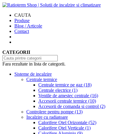
CAUTA
Produse
Blog / Articole
Contact
CATEGORII
Fara rezultate in lista de categorii.
Sisteme de incalzire
Centrale termice
Centrale termice pe gaz
(18)
Centrale electrice
(1)
Ventile de amestec centrale
(16)
Accesorii centrale termice
(10)
Accesorii de comanda si control
(2)
Controlere pentru pompe
(13)
Incalzire cu radiatoare
Calorifere Otel Orizontale
(52)
Calorifere Otel Verticale
(1)
Calorifere Aluminiu
(9)