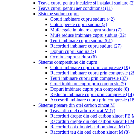
Teava cupru pentru incalzire si instalatii sanitare
(2
Teava cupru pentru aer conditionat
(11)
Sisteme sudura cupru
Coturi imbinare cupru sudura
(42)
Coturi perete cupru sudura
(2)
Mufe egale imbinare cupru sudura
(7)
Mufe reduse imbinare cupru sudura
(32)
Teuri imbinare cupru sudura
(61)
Racorduri imbinare cupru sudura
(27)
Dopuri cupru sudura
(7)
Ocolire cupru sudura
(6)
Sisteme compresiune din cupru
Coturi imbinare cupru prin compresie
(19)
Racorduri imbinare cupru prin compresie
(2
Teuri imbinare cupru prin compresie
(37)
Cruci imbinare cupru prin compresie
(5)
Dopuri imbinare cupru prin compresie
(8)
Reductii imbinare cupru prin compresie
(14)
Accesorii imbinare cupru prin compresie
(18
Sisteme presare din otel carbon zincat M
Teava din otel carbon zincat M
(7)
Racorduri drepte din otel carbon zincat FE
Racorduri drepte din otel carbon zincat FI 
Racorduri cot din otel carbon zincat M
(1)
Racorduri teu din otel carbon zincat M
(8)