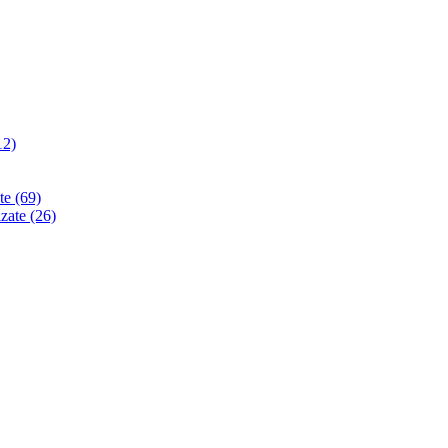
12)
ate
(69)
izate
(26)