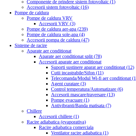
Componente de prindere sistem fotovoltaic
(1)
Accesorii sistem fotovoltaic
(16)
Pompe de caldura
Pompe de caldura VRV
Accesorii VRV
(3)
Pompe de caldura aer-apa
(239)
Pompe de caldura sole-apa
(4)
Accesorii pompa de caldura
(47)
Sisteme de racire
Aparate aer conditionat
Aparate aer conditionat split
(78)
Accesorii aparate aer conditionat
Suporti sustinere aparat aer conditionat
(12)
Cutii incastrabile/Sifon
(11)
Telecomanda/Modul Wi-fi aer conditionat
(1
Agent curatare
(3)
Control temperatura/Automatizare
(6)
Accesorii mascare/traversare
(13)
Pompe evacuare
(1)
Antivibranti/Banda matisata
(7)
Chillere
Accesorii chillere
(1)
Racire adiabatica (evaporativa)
Racire adiabatica comerciala
Ventilator racire adiabatica
(1)