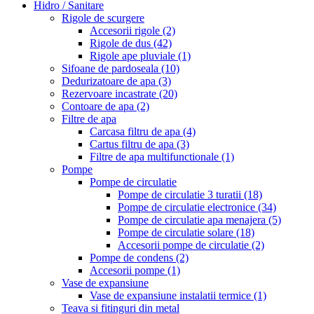
Hidro / Sanitare
Rigole de scurgere
Accesorii rigole
(2)
Rigole de dus
(42)
Rigole ape pluviale
(1)
Sifoane de pardoseala
(10)
Dedurizatoare de apa
(3)
Rezervoare incastrate
(20)
Contoare de apa
(2)
Filtre de apa
Carcasa filtru de apa
(4)
Cartus filtru de apa
(3)
Filtre de apa multifunctionale
(1)
Pompe
Pompe de circulatie
Pompe de circulatie 3 turatii
(18)
Pompe de circulatie electronice
(34)
Pompe de circulatie apa menajera
(5)
Pompe de circulatie solare
(18)
Accesorii pompe de circulatie
(2)
Pompe de condens
(2)
Accesorii pompe
(1)
Vase de expansiune
Vase de expansiune instalatii termice
(1)
Teava si fitinguri din metal