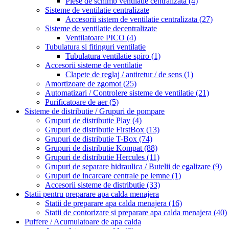
Piese de schimb ventilatie centralizata
(4)
Sisteme de ventilatie centralizate
Accesorii sistem de ventilatie centralizata
(27)
Sisteme de ventilatie decentralizate
Ventilatoare PICO
(4)
Tubulatura si fitinguri ventilatie
Tubulatura ventilatie spiro
(1)
Accesorii sisteme de ventilatie
Clapete de reglaj / antiretur / de sens
(1)
Amortizoare de zgomot
(25)
Automatizari / Controlere sisteme de ventilatie
(21)
Purificatoare de aer
(5)
Sisteme de distributie / Grupuri de pompare
Grupuri de distributie Play
(4)
Grupuri de distributie FirstBox
(13)
Grupuri de distributie T-Box
(74)
Grupuri de distributie Kompat
(88)
Grupuri de distributie Hercules
(11)
Grupuri de separare hidraulica / Butelii de egalizare
(9)
Grupuri de incarcare centrale pe lemne
(1)
Accesorii sisteme de distributie
(33)
Statii pentru preparare apa calda menajera
Statii de preparare apa calda menajera
(16)
Statii de contorizare si preparare apa calda menajera
(40)
Puffere / Acumulatoare de apa calda