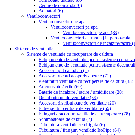
Centre de comanda
(6)
Actuatori
(6)
Ventiloconvectori
Ventiloconvectori pe apa
Ventiloconvectori pe apa
Ventiloconvectori pe apa
(39)
Ventiloconvectori cu montaj in pardoseala
Ventiloconvectori de incalzire/racire
(
Sisteme de ventilatie
Sisteme de ventilatie cu recuperare de caldura
Echipamente de ventilatie pentru sisteme centraliz
Echipamente de ventilatie pentru sisteme decentral
Accesorii put canadian
(1)
Accesorii racord acoperis / perete
(71)
Plenumuri ventilatie cu recuperare de caldura
(38)
Anemostate / grile
(69)
Baterie de incalzire / racire / umidificare
(20)
Distribuitoare de ventilatie
(39)
Accesorii distribuitoare de ventilatie
(20)
Filtre pentru centrale de ventilatie
(65)
Fitinguri / racorduri ventilatie cu recuperare
(78)
Schimbatoare de caldura
(7)
Tubulatura ventilatie semirigida
(6)
Tubulatura / fitinguri ventilatie IsoPipe
(64)