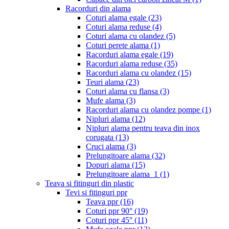
Racorduri din alama
Coturi alama egale
(23)
Coturi alama reduse
(4)
Coturi alama cu olandez
(5)
Coturi perete alama
(1)
Racorduri alama egale
(19)
Racorduri alama reduse
(35)
Racorduri alama cu olandez
(15)
Teuri alama
(23)
Coturi alama cu flansa
(3)
Mufe alama
(3)
Racorduri alama cu olandez pompe
(1)
Nipluri alama
(12)
Nipluri alama pentru teava din inox
corugata
(13)
Cruci alama
(3)
Prelungitoare alama
(32)
Dopuri alama
(15)
Prelungitoare alama_1
(1)
Teava si fitinguri din plastic
Tevi si fitinguri ppr
Teava ppr
(16)
Coturi ppr 90°
(19)
Coturi ppr 45°
(11)