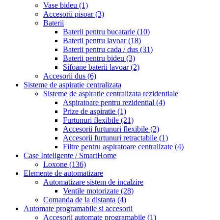
Vase bideu
(1)
Accesorii pisoar
(3)
Baterii
Baterii pentru bucatarie
(10)
Baterii pentru lavoar
(18)
Baterii pentru cada / dus
(31)
Baterii pentru bideu
(3)
Sifoane baterii lavoar
(2)
Accesorii dus
(6)
Sisteme de aspiratie centralizata
Sisteme de aspiratie centralizata rezidentiale
Aspiratoare pentru rezidential
(4)
Prize de aspiratie
(1)
Furtunuri flexibile
(21)
Accesorii furtunuri flexibile
(2)
Accesorii furtunuri retractabile
(1)
Filtre pentru aspiratoare centralizate
(4)
Case Inteligente / SmartHome
Loxone
(136)
Elemente de automatizare
Automatizare sistem de incalzire
Ventile motorizate
(28)
Comanda de la distanta
(4)
Automate programabile si accesorii
Accesorii automate programabile
(1)