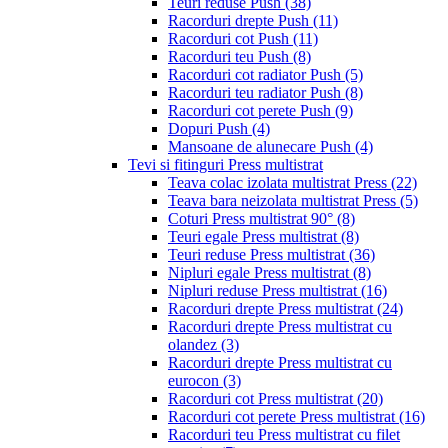
Teuri reduse Push
(38)
Racorduri drepte Push
(11)
Racorduri cot Push
(11)
Racorduri teu Push
(8)
Racorduri cot radiator Push
(5)
Racorduri teu radiator Push
(8)
Racorduri cot perete Push
(9)
Dopuri Push
(4)
Mansoane de alunecare Push
(4)
Tevi si fitinguri Press multistrat
Teava colac izolata multistrat Press
(22)
Teava bara neizolata multistrat Press
(5)
Coturi Press multistrat 90°
(8)
Teuri egale Press multistrat
(8)
Teuri reduse Press multistrat
(36)
Nipluri egale Press multistrat
(8)
Nipluri reduse Press multistrat
(16)
Racorduri drepte Press multistrat
(24)
Racorduri drepte Press multistrat cu
olandez
(3)
Racorduri drepte Press multistrat cu
eurocon
(3)
Racorduri cot Press multistrat
(20)
Racorduri cot perete Press multistrat
(16)
Racorduri teu Press multistrat cu filet