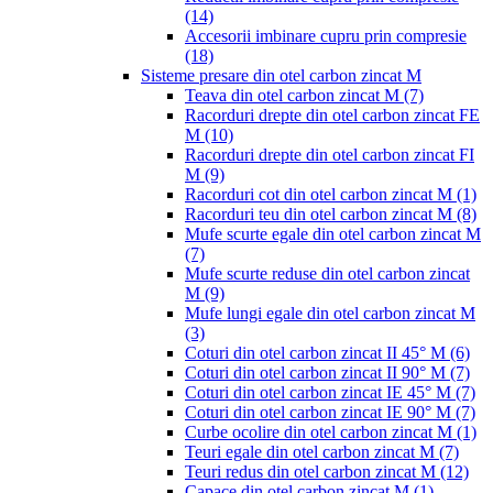
(14)
Accesorii imbinare cupru prin compresie
(18)
Sisteme presare din otel carbon zincat M
Teava din otel carbon zincat M
(7)
Racorduri drepte din otel carbon zincat FE
M
(10)
Racorduri drepte din otel carbon zincat FI
M
(9)
Racorduri cot din otel carbon zincat M
(1)
Racorduri teu din otel carbon zincat M
(8)
Mufe scurte egale din otel carbon zincat M
(7)
Mufe scurte reduse din otel carbon zincat
M
(9)
Mufe lungi egale din otel carbon zincat M
(3)
Coturi din otel carbon zincat II 45° M
(6)
Coturi din otel carbon zincat II 90° M
(7)
Coturi din otel carbon zincat IE 45° M
(7)
Coturi din otel carbon zincat IE 90° M
(7)
Curbe ocolire din otel carbon zincat M
(1)
Teuri egale din otel carbon zincat M
(7)
Teuri redus din otel carbon zincat M
(12)
Capace din otel carbon zincat M
(1)