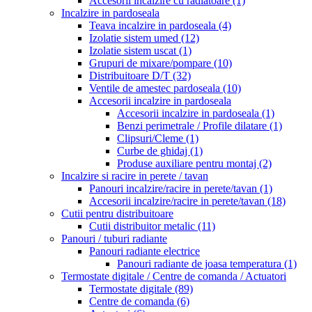
Accesorii incalzire cu radiatoare
(1)
Incalzire in pardoseala
Teava incalzire in pardoseala
(4)
Izolatie sistem umed
(12)
Izolatie sistem uscat
(1)
Grupuri de mixare/pompare
(10)
Distribuitoare D/T
(32)
Ventile de amestec pardoseala
(10)
Accesorii incalzire in pardoseala
Accesorii incalzire in pardoseala
(1)
Benzi perimetrale / Profile dilatare
(1)
Clipsuri/Cleme
(1)
Curbe de ghidaj
(1)
Produse auxiliare pentru montaj
(2)
Incalzire si racire in perete / tavan
Panouri incalzire/racire in perete/tavan
(1)
Accesorii incalzire/racire in perete/tavan
(18)
Cutii pentru distribuitoare
Cutii distribuitor metalic
(11)
Panouri / tuburi radiante
Panouri radiante electrice
Panouri radiante de joasa temperatura
(1)
Termostate digitale / Centre de comanda / Actuatori
Termostate digitale
(89)
Centre de comanda
(6)