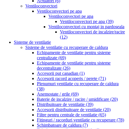
Actuatori
(6)
Ventiloconvectori
Ventiloconvectori pe apa
Ventiloconvectori pe apa
Ventiloconvectori pe apa
(39)
Ventiloconvectori cu montaj in pardoseala
Ventiloconvectori de incalzire/racire
(12)
Sisteme de ventilatie
Sisteme de ventilatie cu recuperare de caldura
Echipamente de ventilatie pentru sisteme
centralizate
(69)
Echipamente de ventilatie pentru sisteme
decentralizate
(26)
Accesorii put canadian
(1)
Accesorii racord acoperis / perete
(71)
Plenumuri ventilatie cu recuperare de caldura
(38)
Anemostate / grile
(69)
Baterie de incalzire / racire / umidificare
(20)
Distribuitoare de ventilatie
(39)
Accesorii distribuitoare de ventilatie
(20)
Filtre pentru centrale de ventilatie
(65)
Fitinguri / racorduri ventilatie cu recuperare
(78)
Schimbatoare de caldura
(7)