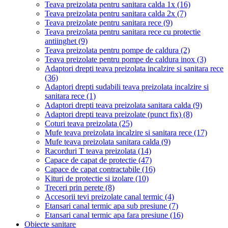
Teava preizolata pentru sanitara calda 1x
(16)
Teava preizolata pentru sanitara calda 2x
(7)
Teava preizolate pentru sanitara rece
(9)
Teava preizolata pentru sanitara rece cu protectie
antiinghet
(9)
Teava preizolata pentru pompe de caldura
(2)
Teava preizolate pentru pompe de caldura inox
(3)
Adaptori drepti teava preizolata incalzire si sanitara rece
(36)
Adaptori drepti sudabili teava preizolata incalzire si
sanitara rece
(1)
Adaptori drepti teava preizolata sanitara calda
(9)
Adaptori drepti teava preizolate (punct fix)
(8)
Coturi teava preizolata
(25)
Mufe teava preizolata incalzire si sanitara rece
(17)
Mufe teava preizolata sanitara calda
(9)
Racorduri T teava preizolata
(14)
Capace de capat de protectie
(47)
Capace de capat contractabile
(16)
Kituri de protectie si izolare
(10)
Treceri prin perete
(8)
Accesorii tevi preizolate canal termic
(4)
Etansari canal termic apa sub presiune
(7)
Etansari canal termic apa fara presiune
(16)
Obiecte sanitare