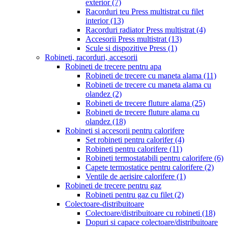
exterior
(7)
Racorduri teu Press multistrat cu filet
interior
(13)
Racorduri radiator Press multistrat
(4)
Accesorii Press multistrat
(13)
Scule si dispozitive Press
(1)
Robineti, racorduri, accesorii
Robineti de trecere pentru apa
Robineti de trecere cu maneta alama
(11)
Robineti de trecere cu maneta alama cu
olandez
(2)
Robineti de trecere fluture alama
(25)
Robineti de trecere fluture alama cu
olandez
(18)
Robineti si accesorii pentru calorifere
Set robineti pentru calorifer
(4)
Robineti pentru calorifere
(11)
Robineti termostatabili pentru calorifere
(6)
Capete termostatice pentru calorifere
(2)
Ventile de aerisire calorifere
(1)
Robineti de trecere pentru gaz
Robineti pentru gaz cu filet
(2)
Colectoare-distribuitoare
Colectoare/distribuitoare cu robineti
(18)
Dopuri si capace colectoare/distribuitoare