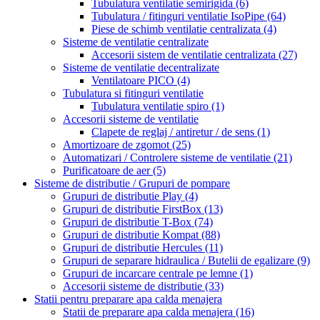
Tubulatura ventilatie semirigida
(6)
Tubulatura / fitinguri ventilatie IsoPipe
(64)
Piese de schimb ventilatie centralizata
(4)
Sisteme de ventilatie centralizate
Accesorii sistem de ventilatie centralizata
(27)
Sisteme de ventilatie decentralizate
Ventilatoare PICO
(4)
Tubulatura si fitinguri ventilatie
Tubulatura ventilatie spiro
(1)
Accesorii sisteme de ventilatie
Clapete de reglaj / antiretur / de sens
(1)
Amortizoare de zgomot
(25)
Automatizari / Controlere sisteme de ventilatie
(21)
Purificatoare de aer
(5)
Sisteme de distributie / Grupuri de pompare
Grupuri de distributie Play
(4)
Grupuri de distributie FirstBox
(13)
Grupuri de distributie T-Box
(74)
Grupuri de distributie Kompat
(88)
Grupuri de distributie Hercules
(11)
Grupuri de separare hidraulica / Butelii de egalizare
(9)
Grupuri de incarcare centrale pe lemne
(1)
Accesorii sisteme de distributie
(33)
Statii pentru preparare apa calda menajera
Statii de preparare apa calda menajera
(16)