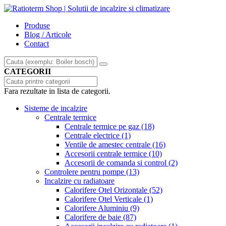
Produse
Blog / Articole
Contact
CATEGORII
Fara rezultate in lista de categorii.
Sisteme de incalzire
Centrale termice
Centrale termice pe gaz
(18)
Centrale electrice
(1)
Ventile de amestec centrale
(16)
Accesorii centrale termice
(10)
Accesorii de comanda si control
(2)
Controlere pentru pompe
(13)
Incalzire cu radiatoare
Calorifere Otel Orizontale
(52)
Calorifere Otel Verticale
(1)
Calorifere Aluminiu
(9)
Calorifere de baie
(87)