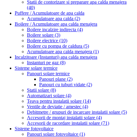
Statii de contorizare si preparare apa calda menajera
(40)
Puffere / Acumulatoare de apa calda
Acumulatoare apa calda
(2)
Boilere / Acumulatoare apa calda menajera
Boilere incalzire indirecta
(4)
Boilere solare
(3)
Boilere electrice
(10)
Boilere cu pompa de caldura
(5)
Acumulatoare apa calda menajera
(1)
Incalzitoare (Instanturi) apa calda menajera
Instanturi pe gaz
(8)
Sisteme solare termice
Panouri solare termice
Panouri plane
(2)
Panouri cu tuburi vidate
(2)
Statii solare
(8)
Automatizari solare
(4)
Teava pentru instalatii solare
(14)
Ventile de deviatie / amestec
(4)
Debitmetre / grupuri de incarcare instalatii solare
(5)
Accesorii de montaj instalatii solare
(4)
Accesorii de racordare instalatii solare
(71)
Sisteme fotovoltaice
Panouri solare fotovoltaice
(1)