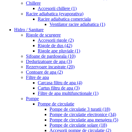
Chillere
Accesorii chillere
(1)
Racire adiabatica (evaporativa)
Racire adiabatica comerciala
Ventilator racire adiabatica
(1)
Hidro / Sanitare
Rigole de scurgere
Accesorii rigole
(2)
Rigole de dus
(42)
Rigole ape pluviale
(1)
Sifoane de pardoseala
(10)
Dedurizatoare de apa
(3)
Rezervoare incastrate
(20)
Contoare de apa
(2)
Filtre de apa
Carcasa filtru de apa
(4)
Cartus filtru de apa
(3)
Filtre de apa multifunctionale
(1)
Pompe
Pompe de circulatie
Pompe de circulatie 3 turatii
(18)
Pompe de circulatie electronice
(34)
Pompe de circulatie apa menajera
(5)
Pompe de circulatie solare
(18)
Accesorii pompe de circulatie
(2)