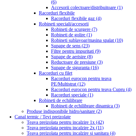
(6)
Accesorii colectoare/distribuitoare
(1)
Racorduri flexibile
Racorduri flexibile gaz
(4)
Robineti speciali/accesorii
Robineti de scurgere
(7)
Robineti de golire
(1)
Robineti sublavoar/masina spalat
(10)
Supape de sens
(23)
Filtre pentru impuritati
(9)
Supape de aerisire
(8)
Reductoare de presiune
(3)
Supape de siguranta
(16)
Racorduri cu filet
Racorduri eurocon pentru teava
PE/Multistrat
(12)
Racorduri eurocon pentru teava Cupru
(4)
Racorduri speciale
(1)
Robineti de echilibrare
Robineti de echilibrare dinamica
(3)
Produse indisponibile hidro/sanitare
(2)
Canal termic / Tevi preizolate
Teava preizolata pentru incalzire 1x
(42)
Teava preizolata pentru incalzire 2x
(11)
Teava preizolata pentru incalzire si sanitara
(4)