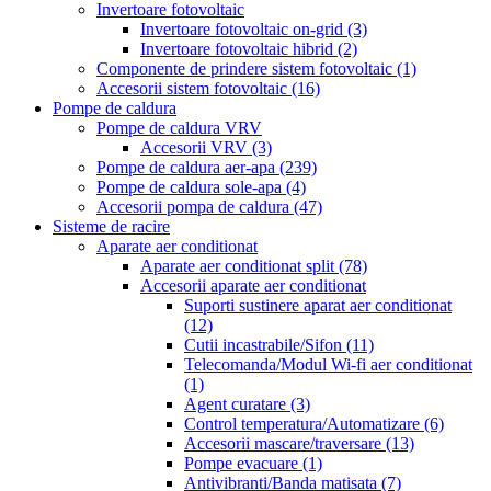
Invertoare fotovoltaic
Invertoare fotovoltaic on-grid
(3)
Invertoare fotovoltaic hibrid
(2)
Componente de prindere sistem fotovoltaic
(1)
Accesorii sistem fotovoltaic
(16)
Pompe de caldura
Pompe de caldura VRV
Accesorii VRV
(3)
Pompe de caldura aer-apa
(239)
Pompe de caldura sole-apa
(4)
Accesorii pompa de caldura
(47)
Sisteme de racire
Aparate aer conditionat
Aparate aer conditionat split
(78)
Accesorii aparate aer conditionat
Suporti sustinere aparat aer conditionat
(12)
Cutii incastrabile/Sifon
(11)
Telecomanda/Modul Wi-fi aer conditionat
(1)
Agent curatare
(3)
Control temperatura/Automatizare
(6)
Accesorii mascare/traversare
(13)
Pompe evacuare
(1)
Antivibranti/Banda matisata
(7)