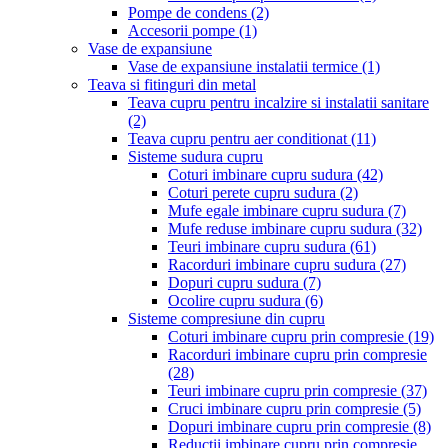
Pompe de condens
(2)
Accesorii pompe
(1)
Vase de expansiune
Vase de expansiune instalatii termice
(1)
Teava si fitinguri din metal
Teava cupru pentru incalzire si instalatii sanitare
(2)
Teava cupru pentru aer conditionat
(11)
Sisteme sudura cupru
Coturi imbinare cupru sudura
(42)
Coturi perete cupru sudura
(2)
Mufe egale imbinare cupru sudura
(7)
Mufe reduse imbinare cupru sudura
(32)
Teuri imbinare cupru sudura
(61)
Racorduri imbinare cupru sudura
(27)
Dopuri cupru sudura
(7)
Ocolire cupru sudura
(6)
Sisteme compresiune din cupru
Coturi imbinare cupru prin compresie
(19)
Racorduri imbinare cupru prin compresie
(28)
Teuri imbinare cupru prin compresie
(37)
Cruci imbinare cupru prin compresie
(5)
Dopuri imbinare cupru prin compresie
(8)
Reductii imbinare cupru prin compresie