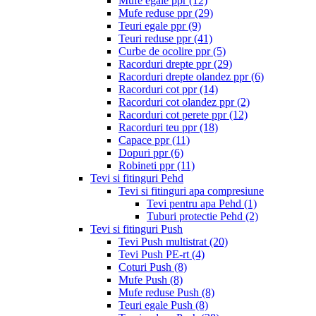
Mufe egale ppr
(12)
Mufe reduse ppr
(29)
Teuri egale ppr
(9)
Teuri reduse ppr
(41)
Curbe de ocolire ppr
(5)
Racorduri drepte ppr
(29)
Racorduri drepte olandez ppr
(6)
Racorduri cot ppr
(14)
Racorduri cot olandez ppr
(2)
Racorduri cot perete ppr
(12)
Racorduri teu ppr
(18)
Capace ppr
(11)
Dopuri ppr
(6)
Robineti ppr
(11)
Tevi si fitinguri Pehd
Tevi si fitinguri apa compresiune
Tevi pentru apa Pehd
(1)
Tuburi protectie Pehd
(2)
Tevi si fitinguri Push
Tevi Push multistrat
(20)
Tevi Push PE-rt
(4)
Coturi Push
(8)
Mufe Push
(8)
Mufe reduse Push
(8)
Teuri egale Push
(8)