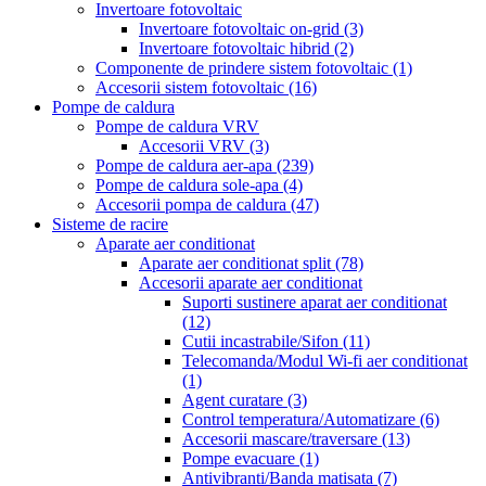
Invertoare fotovoltaic
Invertoare fotovoltaic on-grid
(3)
Invertoare fotovoltaic hibrid
(2)
Componente de prindere sistem fotovoltaic
(1)
Accesorii sistem fotovoltaic
(16)
Pompe de caldura
Pompe de caldura VRV
Accesorii VRV
(3)
Pompe de caldura aer-apa
(239)
Pompe de caldura sole-apa
(4)
Accesorii pompa de caldura
(47)
Sisteme de racire
Aparate aer conditionat
Aparate aer conditionat split
(78)
Accesorii aparate aer conditionat
Suporti sustinere aparat aer conditionat
(12)
Cutii incastrabile/Sifon
(11)
Telecomanda/Modul Wi-fi aer conditionat
(1)
Agent curatare
(3)
Control temperatura/Automatizare
(6)
Accesorii mascare/traversare
(13)
Pompe evacuare
(1)
Antivibranti/Banda matisata
(7)