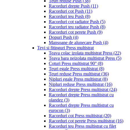
Teuri reduse Push
(38)
Racorduri drepte Push
(11)
Racorduri cot Push
(11)
Racorduri teu Push
(8)
Racorduri cot radiator Push
(5)
Racorduri teu radiator Push
(8)
Racorduri cot perete Push
(9)
Dopuri Push
(4)
Mansoane de alunecare Push
(4)
Tevi si fitinguri Press multistrat
Teava colac izolata multistrat Press
(22)
Teava bara neizolata multistrat Press
(5)
Coturi Press multistrat 90°
(8)
Teuri egale Press multistrat
(8)
Teuri reduse Press multistrat
(36)
Nipluri egale Press multistrat
(8)
Nipluri reduse Press multistrat
(16)
Racorduri drepte Press multistrat
(24)
Racorduri drepte Press multistrat cu
olandez
(3)
Racorduri drepte Press multistrat cu
eurocon
(3)
Racorduri cot Press multistrat
(20)
Racorduri cot perete Press multistrat
(16)
Racorduri teu Press multistrat cu filet