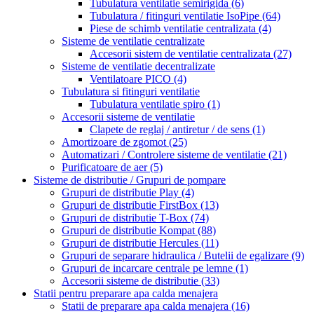
Tubulatura ventilatie semirigida
(6)
Tubulatura / fitinguri ventilatie IsoPipe
(64)
Piese de schimb ventilatie centralizata
(4)
Sisteme de ventilatie centralizate
Accesorii sistem de ventilatie centralizata
(27)
Sisteme de ventilatie decentralizate
Ventilatoare PICO
(4)
Tubulatura si fitinguri ventilatie
Tubulatura ventilatie spiro
(1)
Accesorii sisteme de ventilatie
Clapete de reglaj / antiretur / de sens
(1)
Amortizoare de zgomot
(25)
Automatizari / Controlere sisteme de ventilatie
(21)
Purificatoare de aer
(5)
Sisteme de distributie / Grupuri de pompare
Grupuri de distributie Play
(4)
Grupuri de distributie FirstBox
(13)
Grupuri de distributie T-Box
(74)
Grupuri de distributie Kompat
(88)
Grupuri de distributie Hercules
(11)
Grupuri de separare hidraulica / Butelii de egalizare
(9)
Grupuri de incarcare centrale pe lemne
(1)
Accesorii sisteme de distributie
(33)
Statii pentru preparare apa calda menajera
Statii de preparare apa calda menajera
(16)