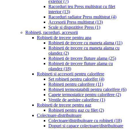
exterior
(7)
Racorduri teu Press multistrat cu filet
interior
(13)
Racorduri radiator Press multistrat
(4)
Accesorii Press multistrat
(13)
Scule si dispozitive Press
(1)
Robineti, racorduri, accesorii
Robineti de trecere pentru apa
Robineti de trecere cu maneta alama
(11)
Robineti de trecere cu maneta alama cu
olandez
(2)
Robineti de trecere fluture alama
(25)
Robineti de trecere fluture alama cu
olandez
(18)
Robineti si accesorii pentru calorifere
Set robineti pentru calorifer
(4)
Robineti pentru calorifere
(11)
Robineti termostatabili pentru calorifere
(6)
Capete termostatice pentru calorifere
(2)
Ventile de aerisire calorifere
(1)
Robineti de trecere pentru gaz
Robineti pentru gaz cu filet
(2)
Colectoare-distribuitoare
Colectoare/distribuitoare cu robineti
(18)
Dopuri si capace colectoare/distribuitoare