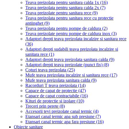
Teava preizolata pentru sanitara calda 1x
(16)
Teava preizolata pentru sanitara calda 2x
(7)
Teava preizolate pentru sanitara rece
(9)
Teava preizolata pentru sanitara rece cu protectie
antiinghet
(9)
Teava preizolata pentru pompe de caldura
(2)
Teava preizolate pentru pompe de caldura inox
(3)
Adaptori drepti teava preizolata incalzire si sanitara rece
(36)
Adaptori drepti sudabili teava preizolata incalzire si
sanitara rece
(1)
Adaptori drepti teava preizolata sanitara calda
(9)
Adaptori drepti teava preizolate (punct fix)
(8)
Coturi teava preizolata
(25)
Mufe teava preizolata incalzire si sanitara rece
(17)
Mufe teava preizolata sanitara calda
(9)
Racorduri T teava preizolata
(14)
Capace de capat de protectie
(47)
Capace de capat contractabile
(16)
Kituri de protectie si izolare
(10)
Treceri prin perete
(8)
Accesorii tevi preizolate canal termic
(4)
Etansari canal termic apa sub presiune
(7)
Etansari canal termic apa fara presiune
(16)
Obiecte sanitare