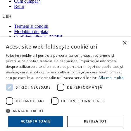
Cum cumpar?
Retur
Utile
Termeni si conditii
Modalitati de plata
Confidentialitate si GDPR
×
Garantii
Acest site web folosește cookie-uri
ANPC
-
SOL
-
SAL
Folosim cookie-uri pentru a personaliza conținutul, reclamele și
Social media
pentru a ne analiza traficul. De asemenea, împărtășim informații
despre utilizarea site-ului nostru cu partenerii noștri de publicitate și
Ne gasiti si pe platformele:
analiză, care le pot combina cu alte informații pe care le-ați furnizat
RatiotermShop Facebook
Whatsap
sau pe care le-au colectat din utilizarea serviciilor lor.
Afla mai multe
Copyright ©
Ratioterm Shop
STRICT NECESARE
DE PERFORMANȚĂ
by
Creative Stuff
DE TARGETARE
DE FUNCŢIONALITATE
ARATA DETALIILE
ACCEPTA TOATE
REFUZA TOT
COSUL MEU
Continua cumparaturile