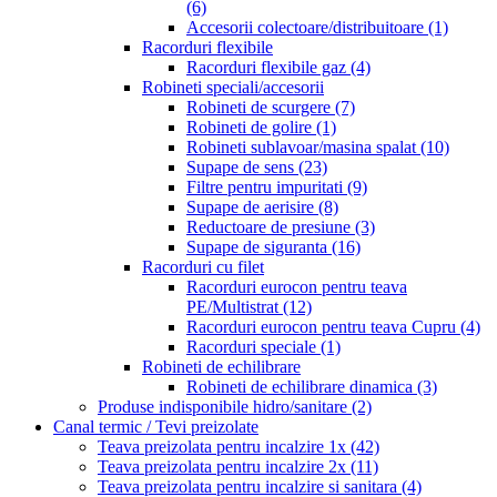
(6)
Accesorii colectoare/distribuitoare
(1)
Racorduri flexibile
Racorduri flexibile gaz
(4)
Robineti speciali/accesorii
Robineti de scurgere
(7)
Robineti de golire
(1)
Robineti sublavoar/masina spalat
(10)
Supape de sens
(23)
Filtre pentru impuritati
(9)
Supape de aerisire
(8)
Reductoare de presiune
(3)
Supape de siguranta
(16)
Racorduri cu filet
Racorduri eurocon pentru teava
PE/Multistrat
(12)
Racorduri eurocon pentru teava Cupru
(4)
Racorduri speciale
(1)
Robineti de echilibrare
Robineti de echilibrare dinamica
(3)
Produse indisponibile hidro/sanitare
(2)
Canal termic / Tevi preizolate
Teava preizolata pentru incalzire 1x
(42)
Teava preizolata pentru incalzire 2x
(11)
Teava preizolata pentru incalzire si sanitara
(4)