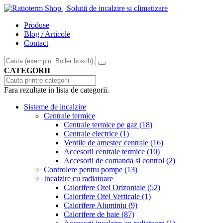
Produse
Blog / Articole
Contact
CATEGORII
Fara rezultate in lista de categorii.
Sisteme de incalzire
Centrale termice
Centrale termice pe gaz
(18)
Centrale electrice
(1)
Ventile de amestec centrale
(16)
Accesorii centrale termice
(10)
Accesorii de comanda si control
(2)
Controlere pentru pompe
(13)
Incalzire cu radiatoare
Calorifere Otel Orizontale
(52)
Calorifere Otel Verticale
(1)
Calorifere Aluminiu
(9)
Calorifere de baie
(87)