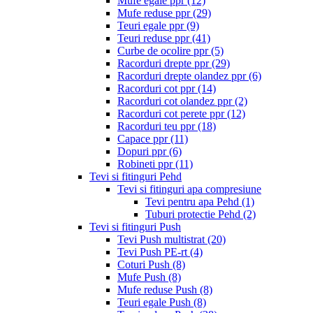
Mufe egale ppr
(12)
Mufe reduse ppr
(29)
Teuri egale ppr
(9)
Teuri reduse ppr
(41)
Curbe de ocolire ppr
(5)
Racorduri drepte ppr
(29)
Racorduri drepte olandez ppr
(6)
Racorduri cot ppr
(14)
Racorduri cot olandez ppr
(2)
Racorduri cot perete ppr
(12)
Racorduri teu ppr
(18)
Capace ppr
(11)
Dopuri ppr
(6)
Robineti ppr
(11)
Tevi si fitinguri Pehd
Tevi si fitinguri apa compresiune
Tevi pentru apa Pehd
(1)
Tuburi protectie Pehd
(2)
Tevi si fitinguri Push
Tevi Push multistrat
(20)
Tevi Push PE-rt
(4)
Coturi Push
(8)
Mufe Push
(8)
Mufe reduse Push
(8)
Teuri egale Push
(8)