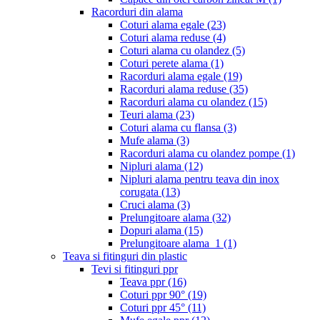
Racorduri din alama
Coturi alama egale
(23)
Coturi alama reduse
(4)
Coturi alama cu olandez
(5)
Coturi perete alama
(1)
Racorduri alama egale
(19)
Racorduri alama reduse
(35)
Racorduri alama cu olandez
(15)
Teuri alama
(23)
Coturi alama cu flansa
(3)
Mufe alama
(3)
Racorduri alama cu olandez pompe
(1)
Nipluri alama
(12)
Nipluri alama pentru teava din inox
corugata
(13)
Cruci alama
(3)
Prelungitoare alama
(32)
Dopuri alama
(15)
Prelungitoare alama_1
(1)
Teava si fitinguri din plastic
Tevi si fitinguri ppr
Teava ppr
(16)
Coturi ppr 90°
(19)
Coturi ppr 45°
(11)