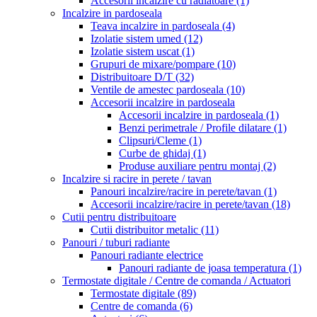
Accesorii incalzire cu radiatoare
(1)
Incalzire in pardoseala
Teava incalzire in pardoseala
(4)
Izolatie sistem umed
(12)
Izolatie sistem uscat
(1)
Grupuri de mixare/pompare
(10)
Distribuitoare D/T
(32)
Ventile de amestec pardoseala
(10)
Accesorii incalzire in pardoseala
Accesorii incalzire in pardoseala
(1)
Benzi perimetrale / Profile dilatare
(1)
Clipsuri/Cleme
(1)
Curbe de ghidaj
(1)
Produse auxiliare pentru montaj
(2)
Incalzire si racire in perete / tavan
Panouri incalzire/racire in perete/tavan
(1)
Accesorii incalzire/racire in perete/tavan
(18)
Cutii pentru distribuitoare
Cutii distribuitor metalic
(11)
Panouri / tuburi radiante
Panouri radiante electrice
Panouri radiante de joasa temperatura
(1)
Termostate digitale / Centre de comanda / Actuatori
Termostate digitale
(89)
Centre de comanda
(6)