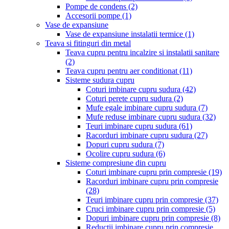
Pompe de condens
(2)
Accesorii pompe
(1)
Vase de expansiune
Vase de expansiune instalatii termice
(1)
Teava si fitinguri din metal
Teava cupru pentru incalzire si instalatii sanitare
(2)
Teava cupru pentru aer conditionat
(11)
Sisteme sudura cupru
Coturi imbinare cupru sudura
(42)
Coturi perete cupru sudura
(2)
Mufe egale imbinare cupru sudura
(7)
Mufe reduse imbinare cupru sudura
(32)
Teuri imbinare cupru sudura
(61)
Racorduri imbinare cupru sudura
(27)
Dopuri cupru sudura
(7)
Ocolire cupru sudura
(6)
Sisteme compresiune din cupru
Coturi imbinare cupru prin compresie
(19)
Racorduri imbinare cupru prin compresie
(28)
Teuri imbinare cupru prin compresie
(37)
Cruci imbinare cupru prin compresie
(5)
Dopuri imbinare cupru prin compresie
(8)
Reductii imbinare cupru prin compresie