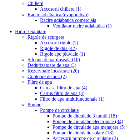
Chillere
Accesorii chillere
(1)
Racire adiabatica (evaporativa)
Racire adiabatica comerciala
Ventilator racire adiabatica
(1)
Hidro / Sanitare
Rigole de scurgere
Accesorii rigole
(2)
Rigole de dus
(42)
Rigole ape pluviale
(1)
Sifoane de pardoseala
(10)
Dedurizatoare de apa
(3)
Rezervoare incastrate
(20)
Contoare de apa
(2)
Filtre de apa
Carcasa filtru de apa
(4)
Cartus filtru de apa
(3)
Filtre de apa multifunctionale
(1)
Pompe
Pompe de circulatie
Pompe de circulatie 3 turatii
(18)
Pompe de circulatie electronice
(34)
Pompe de circulatie apa menajera
(5)
Pompe de circulatie solare
(18)
Accesorii pompe de circulatie
(2)