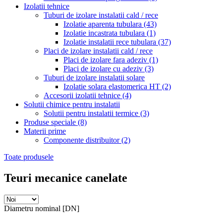
Izolatii tehnice
Tuburi de izolare instalatii cald / rece
Izolatie aparenta tubulara
(43)
Izolatie incastrata tubulara
(1)
Izolatie instalatii rece tubulara
(37)
Placi de izolare instalatii cald / rece
Placi de izolare fara adeziv
(1)
Placi de izolare cu adeziv
(3)
Tuburi de izolare instalatii solare
Izolatie solara elastomerica HT
(2)
Accesorii izolatii tehnice
(4)
Solutii chimice pentru instalatii
Solutii pentru instalatii termice
(3)
Produse speciale
(8)
Materii prime
Componente distribuitor
(2)
Toate produsele
Teuri mecanice canelate
Diametru nominal [DN]