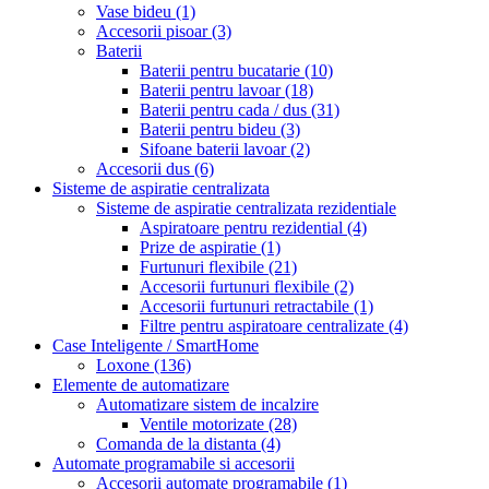
Vase bideu
(1)
Accesorii pisoar
(3)
Baterii
Baterii pentru bucatarie
(10)
Baterii pentru lavoar
(18)
Baterii pentru cada / dus
(31)
Baterii pentru bideu
(3)
Sifoane baterii lavoar
(2)
Accesorii dus
(6)
Sisteme de aspiratie centralizata
Sisteme de aspiratie centralizata rezidentiale
Aspiratoare pentru rezidential
(4)
Prize de aspiratie
(1)
Furtunuri flexibile
(21)
Accesorii furtunuri flexibile
(2)
Accesorii furtunuri retractabile
(1)
Filtre pentru aspiratoare centralizate
(4)
Case Inteligente / SmartHome
Loxone
(136)
Elemente de automatizare
Automatizare sistem de incalzire
Ventile motorizate
(28)
Comanda de la distanta
(4)
Automate programabile si accesorii
Accesorii automate programabile
(1)