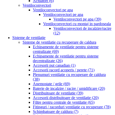
Actuatori
(6)
Ventiloconvectori
Ventiloconvectori pe apa
Ventiloconvectori pe apa
Ventiloconvectori pe apa
(39)
Ventiloconvectori cu montaj in pardoseala
Ventiloconvectori de incalzire/racire
(12)
Sisteme de ventilatie
Sisteme de ventilatie cu recuperare de caldura
Echipamente de ventilatie pentru sisteme
centralizate
(69)
Echipamente de ventilatie pentru sisteme
decentralizate
(26)
Accesorii put canadian
(1)
Accesorii racord acoperis / perete
(71)
Plenumuri ventilatie cu recuperare de caldura
(38)
Anemostate / grile
(69)
Baterie de incalzire / racire / umidificare
(20)
Distribuitoare de ventilatie
(39)
Accesorii distribuitoare de ventilatie
(20)
Filtre pentru centrale de ventilatie
(65)
Fitinguri / racorduri ventilatie cu recuperare
(78)
Schimbatoare de caldura
(7)