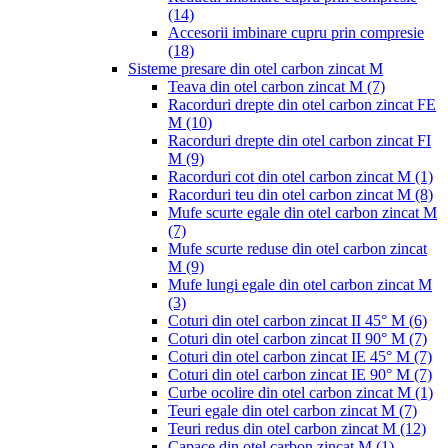
(14)
Accesorii imbinare cupru prin compresie
(18)
Sisteme presare din otel carbon zincat M
Teava din otel carbon zincat M
(7)
Racorduri drepte din otel carbon zincat FE
M
(10)
Racorduri drepte din otel carbon zincat FI
M
(9)
Racorduri cot din otel carbon zincat M
(1)
Racorduri teu din otel carbon zincat M
(8)
Mufe scurte egale din otel carbon zincat M
(7)
Mufe scurte reduse din otel carbon zincat
M
(9)
Mufe lungi egale din otel carbon zincat M
(3)
Coturi din otel carbon zincat II 45° M
(6)
Coturi din otel carbon zincat II 90° M
(7)
Coturi din otel carbon zincat IE 45° M
(7)
Coturi din otel carbon zincat IE 90° M
(7)
Curbe ocolire din otel carbon zincat M
(1)
Teuri egale din otel carbon zincat M
(7)
Teuri redus din otel carbon zincat M
(12)
Capace din otel carbon zincat M
(1)