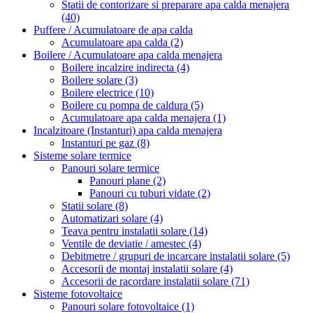
Statii de contorizare si preparare apa calda menajera
(40)
Puffere / Acumulatoare de apa calda
Acumulatoare apa calda
(2)
Boilere / Acumulatoare apa calda menajera
Boilere incalzire indirecta
(4)
Boilere solare
(3)
Boilere electrice
(10)
Boilere cu pompa de caldura
(5)
Acumulatoare apa calda menajera
(1)
Incalzitoare (Instanturi) apa calda menajera
Instanturi pe gaz
(8)
Sisteme solare termice
Panouri solare termice
Panouri plane
(2)
Panouri cu tuburi vidate
(2)
Statii solare
(8)
Automatizari solare
(4)
Teava pentru instalatii solare
(14)
Ventile de deviatie / amestec
(4)
Debitmetre / grupuri de incarcare instalatii solare
(5)
Accesorii de montaj instalatii solare
(4)
Accesorii de racordare instalatii solare
(71)
Sisteme fotovoltaice
Panouri solare fotovoltaice
(1)