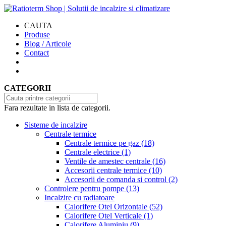
CAUTA
Produse
Blog / Articole
Contact
CATEGORII
Fara rezultate in lista de categorii.
Sisteme de incalzire
Centrale termice
Centrale termice pe gaz
(18)
Centrale electrice
(1)
Ventile de amestec centrale
(16)
Accesorii centrale termice
(10)
Accesorii de comanda si control
(2)
Controlere pentru pompe
(13)
Incalzire cu radiatoare
Calorifere Otel Orizontale
(52)
Calorifere Otel Verticale
(1)
Calorifere Aluminiu
(9)