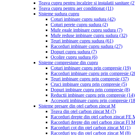
Teava cupru pentru incalzire si instalatii sanitare
(2
Teava cupru pentru aer conditionat
(11)
Sisteme sudura cupru
Coturi imbinare cupru sudura
(42)
Coturi perete cupru sudura
(2)
Mufe egale imbinare cupru sudura
(7)
Mufe reduse imbinare cupru sudura
(32)
Teuri imbinare cupru sudura
(61)
Racorduri imbinare cupru sudura
(27)
Dopuri cupru sudura
(7)
Ocolire cupru sudura
(6)
Sisteme compresiune din cupru
Coturi imbinare cupru prin compresie
(19)
Racorduri imbinare cupru prin compresie
(2
Teuri imbinare cupru prin compresie
(37)
Cruci imbinare cupru prin compresie
(5)
Dopuri imbinare cupru prin compresie
(8)
Reductii imbinare cupru prin compresie
(14)
Accesorii imbinare cupru prin compresie
(18
Sisteme presare din otel carbon zincat M
Teava din otel carbon zincat M
(7)
Racorduri drepte din otel carbon zincat FE
Racorduri drepte din otel carbon zincat FI 
Racorduri cot din otel carbon zincat M
(1)
Racorduri teu din otel carbon zincat M
(8)