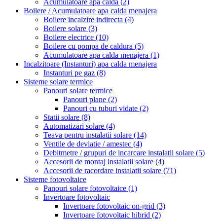
Acumulatoare apa calda
(2)
Boilere / Acumulatoare apa calda menajera
Boilere incalzire indirecta
(4)
Boilere solare
(3)
Boilere electrice
(10)
Boilere cu pompa de caldura
(5)
Acumulatoare apa calda menajera
(1)
Incalzitoare (Instanturi) apa calda menajera
Instanturi pe gaz
(8)
Sisteme solare termice
Panouri solare termice
Panouri plane
(2)
Panouri cu tuburi vidate
(2)
Statii solare
(8)
Automatizari solare
(4)
Teava pentru instalatii solare
(14)
Ventile de deviatie / amestec
(4)
Debitmetre / grupuri de incarcare instalatii solare
(5)
Accesorii de montaj instalatii solare
(4)
Accesorii de racordare instalatii solare
(71)
Sisteme fotovoltaice
Panouri solare fotovoltaice
(1)
Invertoare fotovoltaic
Invertoare fotovoltaic on-grid
(3)
Invertoare fotovoltaic hibrid
(2)