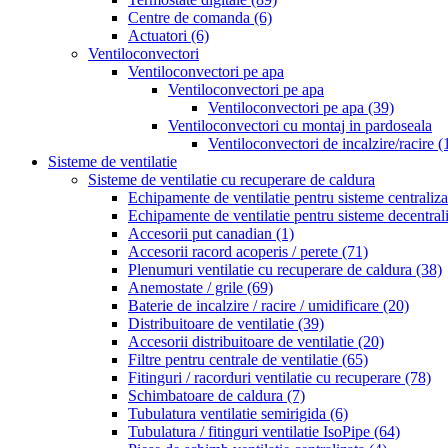
Centre de comanda
(6)
Actuatori
(6)
Ventiloconvectori
Ventiloconvectori pe apa
Ventiloconvectori pe apa
Ventiloconvectori pe apa
(39)
Ventiloconvectori cu montaj in pardoseala
Ventiloconvectori de incalzire/racire
(
Sisteme de ventilatie
Sisteme de ventilatie cu recuperare de caldura
Echipamente de ventilatie pentru sisteme centraliz
Echipamente de ventilatie pentru sisteme decentral
Accesorii put canadian
(1)
Accesorii racord acoperis / perete
(71)
Plenumuri ventilatie cu recuperare de caldura
(38)
Anemostate / grile
(69)
Baterie de incalzire / racire / umidificare
(20)
Distribuitoare de ventilatie
(39)
Accesorii distribuitoare de ventilatie
(20)
Filtre pentru centrale de ventilatie
(65)
Fitinguri / racorduri ventilatie cu recuperare
(78)
Schimbatoare de caldura
(7)
Tubulatura ventilatie semirigida
(6)
Tubulatura / fitinguri ventilatie IsoPipe
(64)