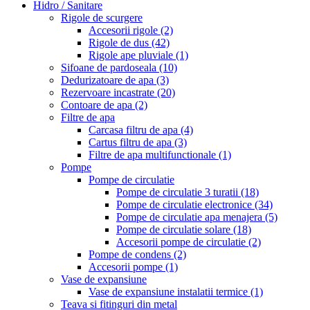
Hidro / Sanitare
Rigole de scurgere
Accesorii rigole
(2)
Rigole de dus
(42)
Rigole ape pluviale
(1)
Sifoane de pardoseala
(10)
Dedurizatoare de apa
(3)
Rezervoare incastrate
(20)
Contoare de apa
(2)
Filtre de apa
Carcasa filtru de apa
(4)
Cartus filtru de apa
(3)
Filtre de apa multifunctionale
(1)
Pompe
Pompe de circulatie
Pompe de circulatie 3 turatii
(18)
Pompe de circulatie electronice
(34)
Pompe de circulatie apa menajera
(5)
Pompe de circulatie solare
(18)
Accesorii pompe de circulatie
(2)
Pompe de condens
(2)
Accesorii pompe
(1)
Vase de expansiune
Vase de expansiune instalatii termice
(1)
Teava si fitinguri din metal