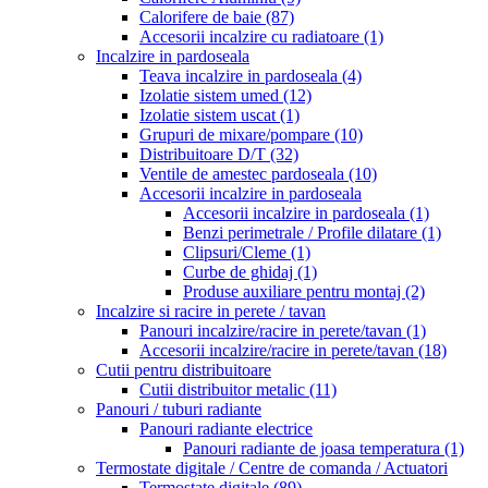
Calorifere de baie
(87)
Accesorii incalzire cu radiatoare
(1)
Incalzire in pardoseala
Teava incalzire in pardoseala
(4)
Izolatie sistem umed
(12)
Izolatie sistem uscat
(1)
Grupuri de mixare/pompare
(10)
Distribuitoare D/T
(32)
Ventile de amestec pardoseala
(10)
Accesorii incalzire in pardoseala
Accesorii incalzire in pardoseala
(1)
Benzi perimetrale / Profile dilatare
(1)
Clipsuri/Cleme
(1)
Curbe de ghidaj
(1)
Produse auxiliare pentru montaj
(2)
Incalzire si racire in perete / tavan
Panouri incalzire/racire in perete/tavan
(1)
Accesorii incalzire/racire in perete/tavan
(18)
Cutii pentru distribuitoare
Cutii distribuitor metalic
(11)
Panouri / tuburi radiante
Panouri radiante electrice
Panouri radiante de joasa temperatura
(1)
Termostate digitale / Centre de comanda / Actuatori
Termostate digitale
(89)