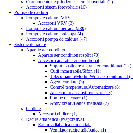
Componente de prindere sistem fotovoltaic
(1)
Accesorii sistem fotovoltaic
(16)
Pompe de caldura
Pompe de caldura VRV
Accesorii VRV
(3)
Pompe de caldura aer-apa
(239)
Pompe de caldura sole-apa
(4)
Accesorii pompa de caldura
(47)
Sisteme de racire
Aparate aer conditionat
Aparate aer conditionat split
(78)
Accesorii aparate aer conditionat
Suporti sustinere aparat aer conditionat
(12)
Cutii incastrabile/Sifon
(11)
Telecomanda/Modul Wi-fi aer conditionat
(1
Agent curatare
(3)
Control temperatura/Automatizare
(6)
Accesorii mascare/traversare
(13)
Pompe evacuare
(1)
Antivibranti/Banda matisata
(7)
Chillere
Accesorii chillere
(1)
Racire adiabatica (evaporativa)
Racire adiabatica comerciala
Ventilator racire adiabatica
(1)