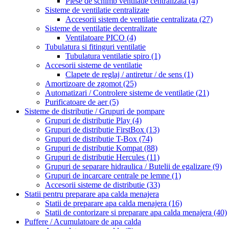
Piese de schimb ventilatie centralizata
(4)
Sisteme de ventilatie centralizate
Accesorii sistem de ventilatie centralizata
(27)
Sisteme de ventilatie decentralizate
Ventilatoare PICO
(4)
Tubulatura si fitinguri ventilatie
Tubulatura ventilatie spiro
(1)
Accesorii sisteme de ventilatie
Clapete de reglaj / antiretur / de sens
(1)
Amortizoare de zgomot
(25)
Automatizari / Controlere sisteme de ventilatie
(21)
Purificatoare de aer
(5)
Sisteme de distributie / Grupuri de pompare
Grupuri de distributie Play
(4)
Grupuri de distributie FirstBox
(13)
Grupuri de distributie T-Box
(74)
Grupuri de distributie Kompat
(88)
Grupuri de distributie Hercules
(11)
Grupuri de separare hidraulica / Butelii de egalizare
(9)
Grupuri de incarcare centrale pe lemne
(1)
Accesorii sisteme de distributie
(33)
Statii pentru preparare apa calda menajera
Statii de preparare apa calda menajera
(16)
Statii de contorizare si preparare apa calda menajera
(40)
Puffere / Acumulatoare de apa calda