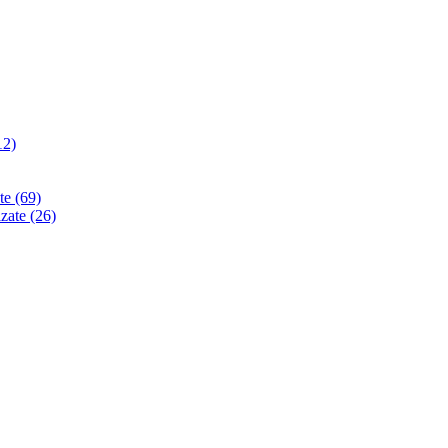
12)
ate
(69)
izate
(26)