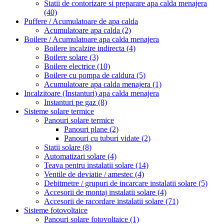
Statii de contorizare si preparare apa calda menajera
(40)
Puffere / Acumulatoare de apa calda
Acumulatoare apa calda
(2)
Boilere / Acumulatoare apa calda menajera
Boilere incalzire indirecta
(4)
Boilere solare
(3)
Boilere electrice
(10)
Boilere cu pompa de caldura
(5)
Acumulatoare apa calda menajera
(1)
Incalzitoare (Instanturi) apa calda menajera
Instanturi pe gaz
(8)
Sisteme solare termice
Panouri solare termice
Panouri plane
(2)
Panouri cu tuburi vidate
(2)
Statii solare
(8)
Automatizari solare
(4)
Teava pentru instalatii solare
(14)
Ventile de deviatie / amestec
(4)
Debitmetre / grupuri de incarcare instalatii solare
(5)
Accesorii de montaj instalatii solare
(4)
Accesorii de racordare instalatii solare
(71)
Sisteme fotovoltaice
Panouri solare fotovoltaice
(1)