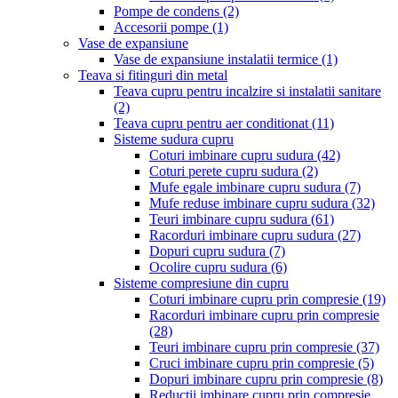
Pompe de condens
(2)
Accesorii pompe
(1)
Vase de expansiune
Vase de expansiune instalatii termice
(1)
Teava si fitinguri din metal
Teava cupru pentru incalzire si instalatii sanitare
(2)
Teava cupru pentru aer conditionat
(11)
Sisteme sudura cupru
Coturi imbinare cupru sudura
(42)
Coturi perete cupru sudura
(2)
Mufe egale imbinare cupru sudura
(7)
Mufe reduse imbinare cupru sudura
(32)
Teuri imbinare cupru sudura
(61)
Racorduri imbinare cupru sudura
(27)
Dopuri cupru sudura
(7)
Ocolire cupru sudura
(6)
Sisteme compresiune din cupru
Coturi imbinare cupru prin compresie
(19)
Racorduri imbinare cupru prin compresie
(28)
Teuri imbinare cupru prin compresie
(37)
Cruci imbinare cupru prin compresie
(5)
Dopuri imbinare cupru prin compresie
(8)
Reductii imbinare cupru prin compresie