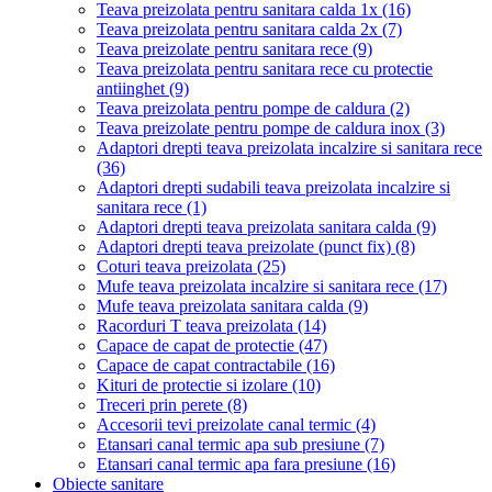
Teava preizolata pentru sanitara calda 1x
(16)
Teava preizolata pentru sanitara calda 2x
(7)
Teava preizolate pentru sanitara rece
(9)
Teava preizolata pentru sanitara rece cu protectie
antiinghet
(9)
Teava preizolata pentru pompe de caldura
(2)
Teava preizolate pentru pompe de caldura inox
(3)
Adaptori drepti teava preizolata incalzire si sanitara rece
(36)
Adaptori drepti sudabili teava preizolata incalzire si
sanitara rece
(1)
Adaptori drepti teava preizolata sanitara calda
(9)
Adaptori drepti teava preizolate (punct fix)
(8)
Coturi teava preizolata
(25)
Mufe teava preizolata incalzire si sanitara rece
(17)
Mufe teava preizolata sanitara calda
(9)
Racorduri T teava preizolata
(14)
Capace de capat de protectie
(47)
Capace de capat contractabile
(16)
Kituri de protectie si izolare
(10)
Treceri prin perete
(8)
Accesorii tevi preizolate canal termic
(4)
Etansari canal termic apa sub presiune
(7)
Etansari canal termic apa fara presiune
(16)
Obiecte sanitare