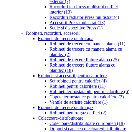
exterior
(7)
Racorduri teu Press multistrat cu filet
interior
(13)
Racorduri radiator Press multistrat
(4)
Accesorii Press multistrat
(13)
Scule si dispozitive Press
(1)
Robineti, racorduri, accesorii
Robineti de trecere pentru apa
Robineti de trecere cu maneta alama
(11)
Robineti de trecere cu maneta alama cu
olandez
(2)
Robineti de trecere fluture alama
(25)
Robineti de trecere fluture alama cu
olandez
(18)
Robineti si accesorii pentru calorifere
Set robineti pentru calorifer
(4)
Robineti pentru calorifere
(11)
Robineti termostatabili pentru calorifere
(6)
Capete termostatice pentru calorifere
(2)
Ventile de aerisire calorifere
(1)
Robineti de trecere pentru gaz
Robineti pentru gaz cu filet
(2)
Colectoare-distribuitoare
Colectoare/distribuitoare cu robineti
(18)
Dopuri si capace colectoare/distribuitoare