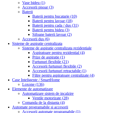
Vase bideu
(1)
Accesorii pisoar
(3)
Baterii
Baterii pentru bucatarie
(10)
Baterii pentru lavoar
(18)
Baterii pentru cada / dus
(31)
Baterii pentru bideu
(3)
Sifoane baterii lavoar
(2)
Accesorii dus
(6)
Sisteme de aspiratie centralizata
Sisteme de aspiratie centralizata rezidentiale
Aspiratoare pentru rezidential
(4)
Prize de aspiratie
(1)
Furtunuri flexibile
(21)
Accesorii furtunuri flexibile
(2)
Accesorii furtunuri retractabile
(1)
Filtre pentru aspiratoare centralizate
(4)
Case Inteligente / SmartHome
Loxone
(136)
Elemente de automatizare
Automatizare sistem de incalzire
Ventile motorizate
(28)
Comanda de la distanta
(4)
Automate programabile si accesorii
Accesorii automate programabile
(1)