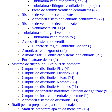
Tubulatura ventilatie semirigida
(6)
Tubulatura / fitinguri ventilatie IsoPipe
(64)
Piese de schimb ventilatie centralizata
(4)
Sisteme de ventilatie centralizate
Accesorii sistem de ventilatie centralizata
(27)
Sisteme de ventilatie decentralizate
Ventilatoare PICO
(4)
Tubulatura si fitinguri ventilatie
Tubulatura ventilatie spiro
(1)
Accesorii sisteme de ventilatie
Clapete de reglaj / antiretur / de sens
(1)
Amortizoare de zgomot
(25)
Automatizari / Controlere sisteme de ventilatie
(21)
Purificatoare de aer
(5)
Sisteme de distributie / Grupuri de pompare
Grupuri de distributie Play
(4)
Grupuri de distributie FirstBox
(13)
Grupuri de distributie T-Box
(74)
Grupuri de distributie Kompat
(88)
Grupuri de distributie Hercules
(11)
Grupuri de separare hidraulica / Butelii de egalizare
(9)
Grupuri de incarcare centrale pe lemne
(1)
Accesorii sisteme de distributie
(33)
Statii pentru preparare apa calda menajera
Statii de preparare apa calda menajera
(16)