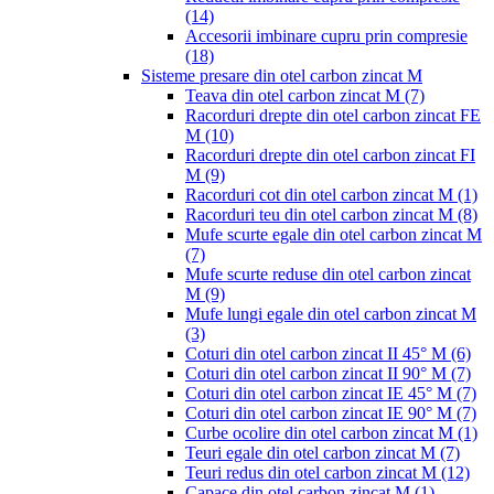
(14)
Accesorii imbinare cupru prin compresie
(18)
Sisteme presare din otel carbon zincat M
Teava din otel carbon zincat M
(7)
Racorduri drepte din otel carbon zincat FE
M
(10)
Racorduri drepte din otel carbon zincat FI
M
(9)
Racorduri cot din otel carbon zincat M
(1)
Racorduri teu din otel carbon zincat M
(8)
Mufe scurte egale din otel carbon zincat M
(7)
Mufe scurte reduse din otel carbon zincat
M
(9)
Mufe lungi egale din otel carbon zincat M
(3)
Coturi din otel carbon zincat II 45° M
(6)
Coturi din otel carbon zincat II 90° M
(7)
Coturi din otel carbon zincat IE 45° M
(7)
Coturi din otel carbon zincat IE 90° M
(7)
Curbe ocolire din otel carbon zincat M
(1)
Teuri egale din otel carbon zincat M
(7)
Teuri redus din otel carbon zincat M
(12)
Capace din otel carbon zincat M
(1)