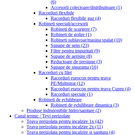
(6)
Accesorii colectoare/distribuitoare
(1)
Racorduri flexibile
Racorduri flexibile gaz
(4)
Robineti speciali/accesorii
Robineti de scurgere
(7)
Robineti de golire
(1)
Robineti sublavoar/masina spalat
(10)
Supape de sens
(23)
Filtre pentru impuritati
(9)
Supape de aerisire
(8)
Reductoare de presiune
(3)
Supape de siguranta
(16)
Racorduri cu filet
Racorduri eurocon pentru teava
PE/Multistrat
(12)
Racorduri eurocon pentru teava Cupru
(4)
Racorduri speciale
(1)
Robineti de echilibrare
Robineti de echilibrare dinamica
(3)
Produse indisponibile hidro/sanitare
(2)
Canal termic / Tevi preizolate
Teava preizolata pentru incalzire 1x
(42)
Teava preizolata pentru incalzire 2x
(11)
Teava preizolata pentru incalzire si sanitara
(4)