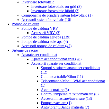
Invertoare fotovoltaic
Invertoare fotovoltaic on-grid
(3)
Invertoare fotovoltaic hibrid
(2)
Componente de prindere sistem fotovoltaic
(1)
Accesorii sistem fotovoltaic
(16)
Pompe de caldura
Pompe de caldura VRV
Accesorii VRV
(3)
Pompe de caldura aer-apa
(239)
Pompe de caldura sole-apa
(4)
Accesorii pompa de caldura
(47)
Sisteme de racire
Aparate aer conditionat
Aparate aer conditionat split
(78)
Accesorii aparate aer conditionat
Suporti sustinere aparat aer conditionat
(12)
Cutii incastrabile/Sifon
(11)
Telecomanda/Modul Wi-fi aer conditionat
(1)
Agent curatare
(3)
Control temperatura/Automatizare
(6)
Accesorii mascare/traversare
(13)
Pompe evacuare
(1)
Antivibranti/Banda matisata
(7)