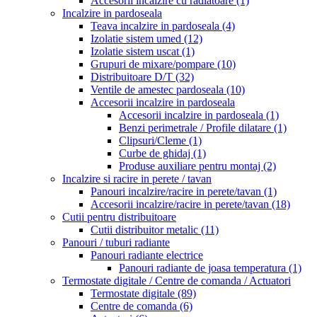
Accesorii incalzire cu radiatoare
(1)
Incalzire in pardoseala
Teava incalzire in pardoseala
(4)
Izolatie sistem umed
(12)
Izolatie sistem uscat
(1)
Grupuri de mixare/pompare
(10)
Distribuitoare D/T
(32)
Ventile de amestec pardoseala
(10)
Accesorii incalzire in pardoseala
Accesorii incalzire in pardoseala
(1)
Benzi perimetrale / Profile dilatare
(1)
Clipsuri/Cleme
(1)
Curbe de ghidaj
(1)
Produse auxiliare pentru montaj
(2)
Incalzire si racire in perete / tavan
Panouri incalzire/racire in perete/tavan
(1)
Accesorii incalzire/racire in perete/tavan
(18)
Cutii pentru distribuitoare
Cutii distribuitor metalic
(11)
Panouri / tuburi radiante
Panouri radiante electrice
Panouri radiante de joasa temperatura
(1)
Termostate digitale / Centre de comanda / Actuatori
Termostate digitale
(89)
Centre de comanda
(6)