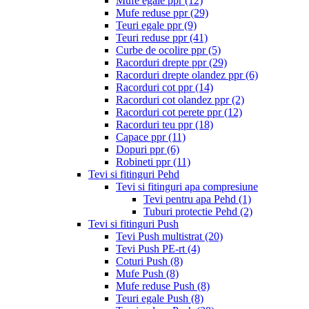
Mufe egale ppr
(12)
Mufe reduse ppr
(29)
Teuri egale ppr
(9)
Teuri reduse ppr
(41)
Curbe de ocolire ppr
(5)
Racorduri drepte ppr
(29)
Racorduri drepte olandez ppr
(6)
Racorduri cot ppr
(14)
Racorduri cot olandez ppr
(2)
Racorduri cot perete ppr
(12)
Racorduri teu ppr
(18)
Capace ppr
(11)
Dopuri ppr
(6)
Robineti ppr
(11)
Tevi si fitinguri Pehd
Tevi si fitinguri apa compresiune
Tevi pentru apa Pehd
(1)
Tuburi protectie Pehd
(2)
Tevi si fitinguri Push
Tevi Push multistrat
(20)
Tevi Push PE-rt
(4)
Coturi Push
(8)
Mufe Push
(8)
Mufe reduse Push
(8)
Teuri egale Push
(8)