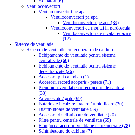
Actuatori
(6)
Ventiloconvectori
Ventiloconvectori pe apa
Ventiloconvectori pe apa
Ventiloconvectori pe apa
(39)
Ventiloconvectori cu montaj in pardoseala
Ventiloconvectori de incalzire/racire
(12)
Sisteme de ventilatie
Sisteme de ventilatie cu recuperare de caldura
Echipamente de ventilatie pentru sisteme
centralizate
(69)
Echipamente de ventilatie pentru sisteme
decentralizate
(26)
Accesorii put canadian
(1)
Accesorii racord acoperis / perete
(71)
Plenumuri ventilatie cu recuperare de caldura
(38)
Anemostate / grile
(69)
Baterie de incalzire / racire / umidificare
(20)
Distribuitoare de ventilatie
(39)
Accesorii distribuitoare de ventilatie
(20)
Filtre pentru centrale de ventilatie
(65)
Fitinguri / racorduri ventilatie cu recuperare
(78)
Schimbatoare de caldura
(7)