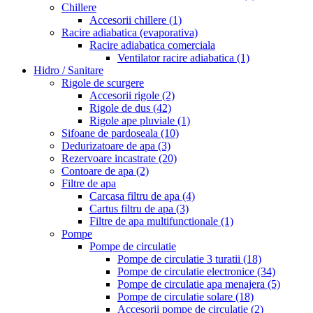
Chillere
Accesorii chillere
(1)
Racire adiabatica (evaporativa)
Racire adiabatica comerciala
Ventilator racire adiabatica
(1)
Hidro / Sanitare
Rigole de scurgere
Accesorii rigole
(2)
Rigole de dus
(42)
Rigole ape pluviale
(1)
Sifoane de pardoseala
(10)
Dedurizatoare de apa
(3)
Rezervoare incastrate
(20)
Contoare de apa
(2)
Filtre de apa
Carcasa filtru de apa
(4)
Cartus filtru de apa
(3)
Filtre de apa multifunctionale
(1)
Pompe
Pompe de circulatie
Pompe de circulatie 3 turatii
(18)
Pompe de circulatie electronice
(34)
Pompe de circulatie apa menajera
(5)
Pompe de circulatie solare
(18)
Accesorii pompe de circulatie
(2)