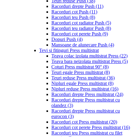
Teuri reduse Push
(38)
Racorduri drepte Push
(11)
Racorduri cot Push
(11)
Racorduri teu Push
(8)
Racorduri cot radiator Push
(5)
Racorduri teu radiator Push
(8)
Racorduri cot perete Push
(9)
Dopuri Push
(4)
Mansoane de alunecare Push
(4)
Tevi si fitinguri Press multistrat
Teava colac izolata multistrat Press
(22)
Teava bara neizolata multistrat Press
(5)
Coturi Press multistrat 90°
(8)
Teuri egale Press multistrat
(8)
Teuri reduse Press multistrat
(36)
Nipluri egale Press multistrat
(8)
Nipluri reduse Press multistrat
(16)
Racorduri drepte Press multistrat
(24)
Racorduri drepte Press multistrat cu
olandez
(3)
Racorduri drepte Press multistrat cu
eurocon
(3)
Racorduri cot Press multistrat
(20)
Racorduri cot perete Press multistrat
(16)
Racorduri teu Press multistrat cu filet