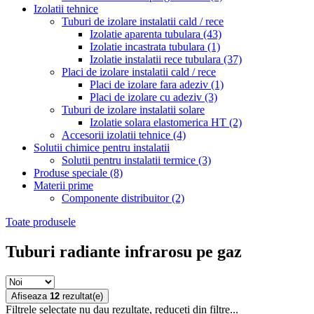
Izolatii tehnice
Tuburi de izolare instalatii cald / rece
Izolatie aparenta tubulara
(43)
Izolatie incastrata tubulara
(1)
Izolatie instalatii rece tubulara
(37)
Placi de izolare instalatii cald / rece
Placi de izolare fara adeziv
(1)
Placi de izolare cu adeziv
(3)
Tuburi de izolare instalatii solare
Izolatie solara elastomerica HT
(2)
Accesorii izolatii tehnice
(4)
Solutii chimice pentru instalatii
Solutii pentru instalatii termice
(3)
Produse speciale
(8)
Materii prime
Componente distribuitor
(2)
Toate produsele
Tuburi radiante infrarosu pe gaz
Afiseaza
12
rezultat(e)
Filtrele selectate nu dau rezultate, reduceti din filtre...