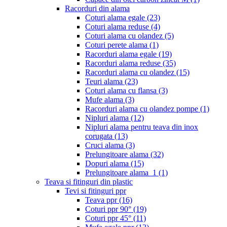
Racorduri din alama
Coturi alama egale
(23)
Coturi alama reduse
(4)
Coturi alama cu olandez
(5)
Coturi perete alama
(1)
Racorduri alama egale
(19)
Racorduri alama reduse
(35)
Racorduri alama cu olandez
(15)
Teuri alama
(23)
Coturi alama cu flansa
(3)
Mufe alama
(3)
Racorduri alama cu olandez pompe
(1)
Nipluri alama
(12)
Nipluri alama pentru teava din inox
corugata
(13)
Cruci alama
(3)
Prelungitoare alama
(32)
Dopuri alama
(15)
Prelungitoare alama_1
(1)
Teava si fitinguri din plastic
Tevi si fitinguri ppr
Teava ppr
(16)
Coturi ppr 90°
(19)
Coturi ppr 45°
(11)