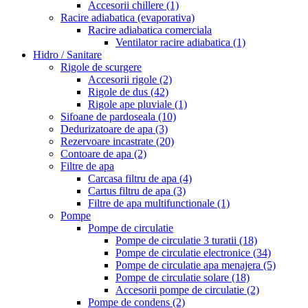
Accesorii chillere
(1)
Racire adiabatica (evaporativa)
Racire adiabatica comerciala
Ventilator racire adiabatica
(1)
Hidro / Sanitare
Rigole de scurgere
Accesorii rigole
(2)
Rigole de dus
(42)
Rigole ape pluviale
(1)
Sifoane de pardoseala
(10)
Dedurizatoare de apa
(3)
Rezervoare incastrate
(20)
Contoare de apa
(2)
Filtre de apa
Carcasa filtru de apa
(4)
Cartus filtru de apa
(3)
Filtre de apa multifunctionale
(1)
Pompe
Pompe de circulatie
Pompe de circulatie 3 turatii
(18)
Pompe de circulatie electronice
(34)
Pompe de circulatie apa menajera
(5)
Pompe de circulatie solare
(18)
Accesorii pompe de circulatie
(2)
Pompe de condens
(2)