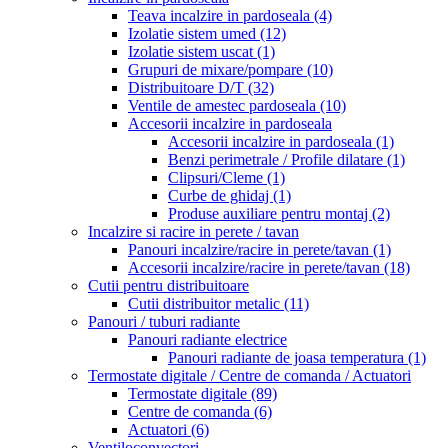
Teava incalzire in pardoseala
(4)
Izolatie sistem umed
(12)
Izolatie sistem uscat
(1)
Grupuri de mixare/pompare
(10)
Distribuitoare D/T
(32)
Ventile de amestec pardoseala
(10)
Accesorii incalzire in pardoseala
Accesorii incalzire in pardoseala
(1)
Benzi perimetrale / Profile dilatare
(1)
Clipsuri/Cleme
(1)
Curbe de ghidaj
(1)
Produse auxiliare pentru montaj
(2)
Incalzire si racire in perete / tavan
Panouri incalzire/racire in perete/tavan
(1)
Accesorii incalzire/racire in perete/tavan
(18)
Cutii pentru distribuitoare
Cutii distribuitor metalic
(11)
Panouri / tuburi radiante
Panouri radiante electrice
Panouri radiante de joasa temperatura
(1)
Termostate digitale / Centre de comanda / Actuatori
Termostate digitale
(89)
Centre de comanda
(6)
Actuatori
(6)
Ventiloconvectori