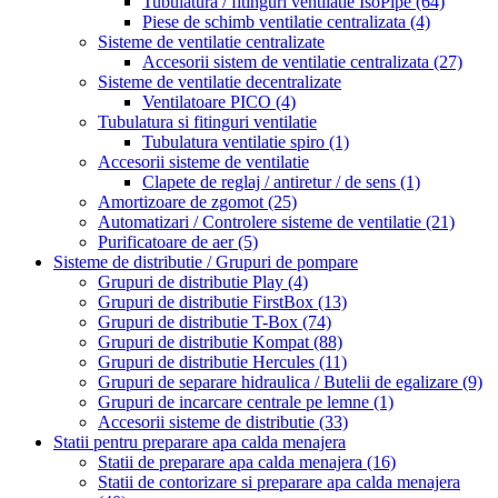
Tubulatura / fitinguri ventilatie IsoPipe
(64)
Piese de schimb ventilatie centralizata
(4)
Sisteme de ventilatie centralizate
Accesorii sistem de ventilatie centralizata
(27)
Sisteme de ventilatie decentralizate
Ventilatoare PICO
(4)
Tubulatura si fitinguri ventilatie
Tubulatura ventilatie spiro
(1)
Accesorii sisteme de ventilatie
Clapete de reglaj / antiretur / de sens
(1)
Amortizoare de zgomot
(25)
Automatizari / Controlere sisteme de ventilatie
(21)
Purificatoare de aer
(5)
Sisteme de distributie / Grupuri de pompare
Grupuri de distributie Play
(4)
Grupuri de distributie FirstBox
(13)
Grupuri de distributie T-Box
(74)
Grupuri de distributie Kompat
(88)
Grupuri de distributie Hercules
(11)
Grupuri de separare hidraulica / Butelii de egalizare
(9)
Grupuri de incarcare centrale pe lemne
(1)
Accesorii sisteme de distributie
(33)
Statii pentru preparare apa calda menajera
Statii de preparare apa calda menajera
(16)
Statii de contorizare si preparare apa calda menajera