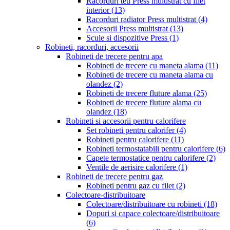
Racorduri teu Press multistrat cu filet
interior
(13)
Racorduri radiator Press multistrat
(4)
Accesorii Press multistrat
(13)
Scule si dispozitive Press
(1)
Robineti, racorduri, accesorii
Robineti de trecere pentru apa
Robineti de trecere cu maneta alama
(11)
Robineti de trecere cu maneta alama cu
olandez
(2)
Robineti de trecere fluture alama
(25)
Robineti de trecere fluture alama cu
olandez
(18)
Robineti si accesorii pentru calorifere
Set robineti pentru calorifer
(4)
Robineti pentru calorifere
(11)
Robineti termostatabili pentru calorifere
(6)
Capete termostatice pentru calorifere
(2)
Ventile de aerisire calorifere
(1)
Robineti de trecere pentru gaz
Robineti pentru gaz cu filet
(2)
Colectoare-distribuitoare
Colectoare/distribuitoare cu robineti
(18)
Dopuri si capace colectoare/distribuitoare
(6)