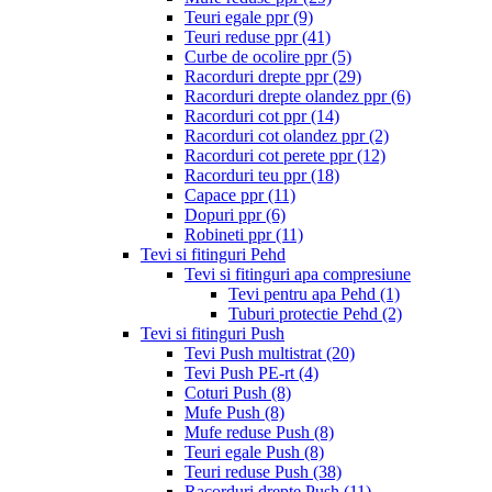
Teuri egale ppr
(9)
Teuri reduse ppr
(41)
Curbe de ocolire ppr
(5)
Racorduri drepte ppr
(29)
Racorduri drepte olandez ppr
(6)
Racorduri cot ppr
(14)
Racorduri cot olandez ppr
(2)
Racorduri cot perete ppr
(12)
Racorduri teu ppr
(18)
Capace ppr
(11)
Dopuri ppr
(6)
Robineti ppr
(11)
Tevi si fitinguri Pehd
Tevi si fitinguri apa compresiune
Tevi pentru apa Pehd
(1)
Tuburi protectie Pehd
(2)
Tevi si fitinguri Push
Tevi Push multistrat
(20)
Tevi Push PE-rt
(4)
Coturi Push
(8)
Mufe Push
(8)
Mufe reduse Push
(8)
Teuri egale Push
(8)
Teuri reduse Push
(38)
Racorduri drepte Push
(11)