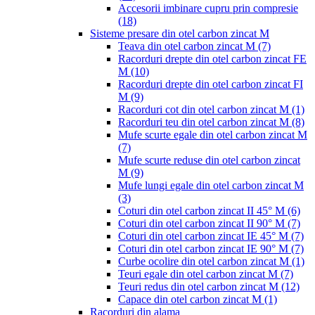
Accesorii imbinare cupru prin compresie
(18)
Sisteme presare din otel carbon zincat M
Teava din otel carbon zincat M
(7)
Racorduri drepte din otel carbon zincat FE
M
(10)
Racorduri drepte din otel carbon zincat FI
M
(9)
Racorduri cot din otel carbon zincat M
(1)
Racorduri teu din otel carbon zincat M
(8)
Mufe scurte egale din otel carbon zincat M
(7)
Mufe scurte reduse din otel carbon zincat
M
(9)
Mufe lungi egale din otel carbon zincat M
(3)
Coturi din otel carbon zincat II 45° M
(6)
Coturi din otel carbon zincat II 90° M
(7)
Coturi din otel carbon zincat IE 45° M
(7)
Coturi din otel carbon zincat IE 90° M
(7)
Curbe ocolire din otel carbon zincat M
(1)
Teuri egale din otel carbon zincat M
(7)
Teuri redus din otel carbon zincat M
(12)
Capace din otel carbon zincat M
(1)
Racorduri din alama