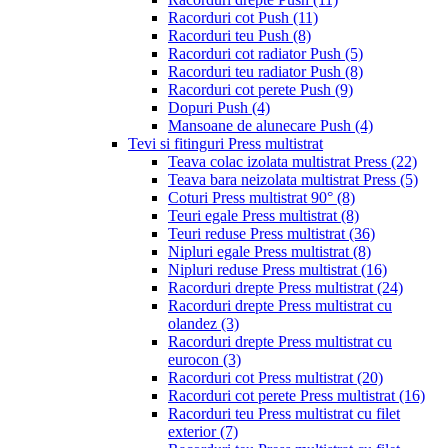
Racorduri cot Push
(11)
Racorduri teu Push
(8)
Racorduri cot radiator Push
(5)
Racorduri teu radiator Push
(8)
Racorduri cot perete Push
(9)
Dopuri Push
(4)
Mansoane de alunecare Push
(4)
Tevi si fitinguri Press multistrat
Teava colac izolata multistrat Press
(22)
Teava bara neizolata multistrat Press
(5)
Coturi Press multistrat 90°
(8)
Teuri egale Press multistrat
(8)
Teuri reduse Press multistrat
(36)
Nipluri egale Press multistrat
(8)
Nipluri reduse Press multistrat
(16)
Racorduri drepte Press multistrat
(24)
Racorduri drepte Press multistrat cu
olandez
(3)
Racorduri drepte Press multistrat cu
eurocon
(3)
Racorduri cot Press multistrat
(20)
Racorduri cot perete Press multistrat
(16)
Racorduri teu Press multistrat cu filet
exterior
(7)