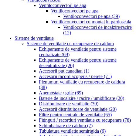
Ventiloconvectori pe apa
Ventiloconvectori pe apa
Ventiloconvectori pe apa
(39)
Ventiloconvectori cu montaj in pardoseala
Ventiloconvectori de incalzire/racire
(12)
Sisteme de ventilatie
Sisteme de ventilatie cu recuperare de caldura
Echipamente de ventilatie pentru sisteme
centralizate
(69)
Echipamente de ventilatie pentru sisteme
decentralizate
(26)
Accesorii put canadian
(1)
Accesorii racord acoperis / perete
(71)
Plenumuri ventilatie cu recuperare de caldura
(38)
Anemostate / grile
(69)
Baterie de incalzire / racire / umidificare
(20)
Distribuitoare de ventilatie
(39)
Accesorii distribuitoare de ventilatie
(20)
Filtre pentru centrale de ventilatie
(65)
Fitinguri / racorduri ventilatie cu recuperare
(78)
Schimbatoare de caldura
(7)
Tubulatura ventilatie semirigida
(6)