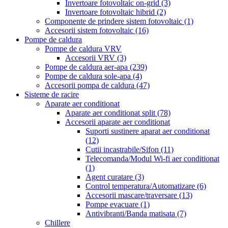
Invertoare fotovoltaic on-grid
(3)
Invertoare fotovoltaic hibrid
(2)
Componente de prindere sistem fotovoltaic
(1)
Accesorii sistem fotovoltaic
(16)
Pompe de caldura
Pompe de caldura VRV
Accesorii VRV
(3)
Pompe de caldura aer-apa
(239)
Pompe de caldura sole-apa
(4)
Accesorii pompa de caldura
(47)
Sisteme de racire
Aparate aer conditionat
Aparate aer conditionat split
(78)
Accesorii aparate aer conditionat
Suporti sustinere aparat aer conditionat
(12)
Cutii incastrabile/Sifon
(11)
Telecomanda/Modul Wi-fi aer conditionat
(1)
Agent curatare
(3)
Control temperatura/Automatizare
(6)
Accesorii mascare/traversare
(13)
Pompe evacuare
(1)
Antivibranti/Banda matisata
(7)
Chillere