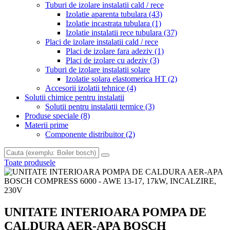
Tuburi de izolare instalatii cald / rece
Izolatie aparenta tubulara
(43)
Izolatie incastrata tubulara
(1)
Izolatie instalatii rece tubulara
(37)
Placi de izolare instalatii cald / rece
Placi de izolare fara adeziv
(1)
Placi de izolare cu adeziv
(3)
Tuburi de izolare instalatii solare
Izolatie solara elastomerica HT
(2)
Accesorii izolatii tehnice
(4)
Solutii chimice pentru instalatii
Solutii pentru instalatii termice
(3)
Produse speciale
(8)
Materii prime
Componente distribuitor
(2)
Toate produsele
UNITATE INTERIOARA POMPA DE
CALDURA AER-APA BOSCH