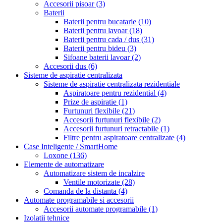
Accesorii pisoar
(3)
Baterii
Baterii pentru bucatarie
(10)
Baterii pentru lavoar
(18)
Baterii pentru cada / dus
(31)
Baterii pentru bideu
(3)
Sifoane baterii lavoar
(2)
Accesorii dus
(6)
Sisteme de aspiratie centralizata
Sisteme de aspiratie centralizata rezidentiale
Aspiratoare pentru rezidential
(4)
Prize de aspiratie
(1)
Furtunuri flexibile
(21)
Accesorii furtunuri flexibile
(2)
Accesorii furtunuri retractabile
(1)
Filtre pentru aspiratoare centralizate
(4)
Case Inteligente / SmartHome
Loxone
(136)
Elemente de automatizare
Automatizare sistem de incalzire
Ventile motorizate
(28)
Comanda de la distanta
(4)
Automate programabile si accesorii
Accesorii automate programabile
(1)
Izolatii tehnice