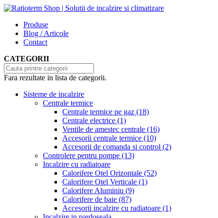
Produse
Blog / Articole
Contact
CATEGORII
Fara rezultate in lista de categorii.
Sisteme de incalzire
Centrale termice
Centrale termice pe gaz
(18)
Centrale electrice
(1)
Ventile de amestec centrale
(16)
Accesorii centrale termice
(10)
Accesorii de comanda si control
(2)
Controlere pentru pompe
(13)
Incalzire cu radiatoare
Calorifere Otel Orizontale
(52)
Calorifere Otel Verticale
(1)
Calorifere Aluminiu
(9)
Calorifere de baie
(87)
Accesorii incalzire cu radiatoare
(1)
Incalzire in pardoseala