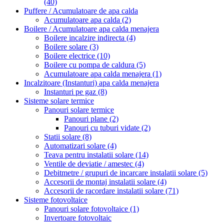
(40)
Puffere / Acumulatoare de apa calda
Acumulatoare apa calda
(2)
Boilere / Acumulatoare apa calda menajera
Boilere incalzire indirecta
(4)
Boilere solare
(3)
Boilere electrice
(10)
Boilere cu pompa de caldura
(5)
Acumulatoare apa calda menajera
(1)
Incalzitoare (Instanturi) apa calda menajera
Instanturi pe gaz
(8)
Sisteme solare termice
Panouri solare termice
Panouri plane
(2)
Panouri cu tuburi vidate
(2)
Statii solare
(8)
Automatizari solare
(4)
Teava pentru instalatii solare
(14)
Ventile de deviatie / amestec
(4)
Debitmetre / grupuri de incarcare instalatii solare
(5)
Accesorii de montaj instalatii solare
(4)
Accesorii de racordare instalatii solare
(71)
Sisteme fotovoltaice
Panouri solare fotovoltaice
(1)
Invertoare fotovoltaic