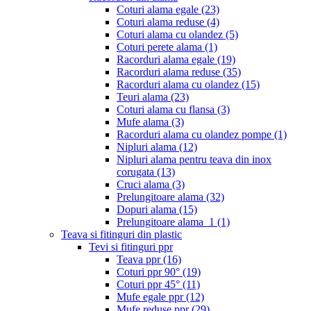
Coturi alama egale
(23)
Coturi alama reduse
(4)
Coturi alama cu olandez
(5)
Coturi perete alama
(1)
Racorduri alama egale
(19)
Racorduri alama reduse
(35)
Racorduri alama cu olandez
(15)
Teuri alama
(23)
Coturi alama cu flansa
(3)
Mufe alama
(3)
Racorduri alama cu olandez pompe
(1)
Nipluri alama
(12)
Nipluri alama pentru teava din inox
corugata
(13)
Cruci alama
(3)
Prelungitoare alama
(32)
Dopuri alama
(15)
Prelungitoare alama_1
(1)
Teava si fitinguri din plastic
Tevi si fitinguri ppr
Teava ppr
(16)
Coturi ppr 90°
(19)
Coturi ppr 45°
(11)
Mufe egale ppr
(12)
Mufe reduse ppr
(29)