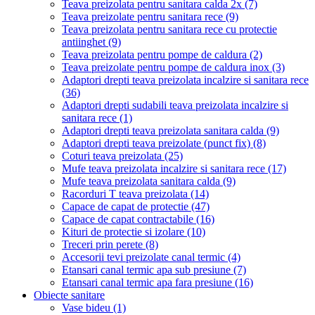
Teava preizolata pentru sanitara calda 2x
(7)
Teava preizolate pentru sanitara rece
(9)
Teava preizolata pentru sanitara rece cu protectie
antiinghet
(9)
Teava preizolata pentru pompe de caldura
(2)
Teava preizolate pentru pompe de caldura inox
(3)
Adaptori drepti teava preizolata incalzire si sanitara rece
(36)
Adaptori drepti sudabili teava preizolata incalzire si
sanitara rece
(1)
Adaptori drepti teava preizolata sanitara calda
(9)
Adaptori drepti teava preizolate (punct fix)
(8)
Coturi teava preizolata
(25)
Mufe teava preizolata incalzire si sanitara rece
(17)
Mufe teava preizolata sanitara calda
(9)
Racorduri T teava preizolata
(14)
Capace de capat de protectie
(47)
Capace de capat contractabile
(16)
Kituri de protectie si izolare
(10)
Treceri prin perete
(8)
Accesorii tevi preizolate canal termic
(4)
Etansari canal termic apa sub presiune
(7)
Etansari canal termic apa fara presiune
(16)
Obiecte sanitare
Vase bideu
(1)