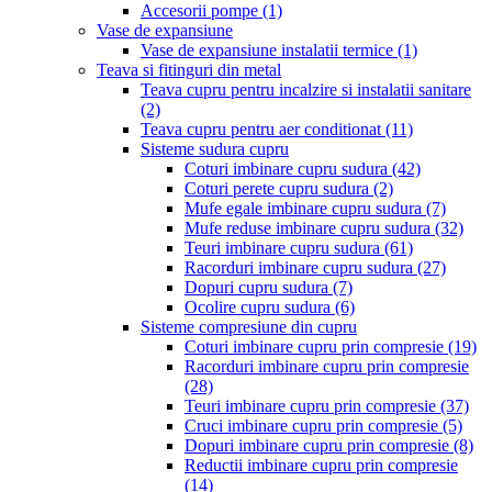
Accesorii pompe
(1)
Vase de expansiune
Vase de expansiune instalatii termice
(1)
Teava si fitinguri din metal
Teava cupru pentru incalzire si instalatii sanitare
(2)
Teava cupru pentru aer conditionat
(11)
Sisteme sudura cupru
Coturi imbinare cupru sudura
(42)
Coturi perete cupru sudura
(2)
Mufe egale imbinare cupru sudura
(7)
Mufe reduse imbinare cupru sudura
(32)
Teuri imbinare cupru sudura
(61)
Racorduri imbinare cupru sudura
(27)
Dopuri cupru sudura
(7)
Ocolire cupru sudura
(6)
Sisteme compresiune din cupru
Coturi imbinare cupru prin compresie
(19)
Racorduri imbinare cupru prin compresie
(28)
Teuri imbinare cupru prin compresie
(37)
Cruci imbinare cupru prin compresie
(5)
Dopuri imbinare cupru prin compresie
(8)
Reductii imbinare cupru prin compresie
(14)