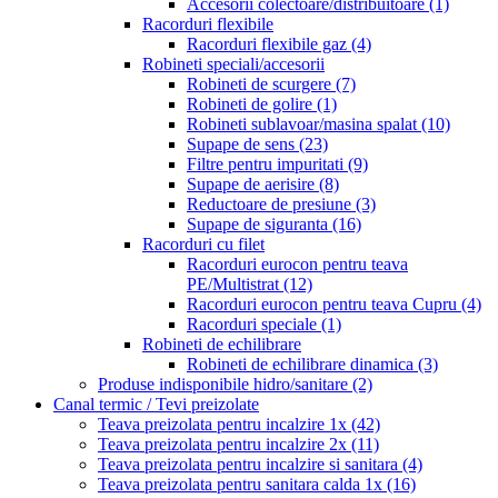
Accesorii colectoare/distribuitoare
(1)
Racorduri flexibile
Racorduri flexibile gaz
(4)
Robineti speciali/accesorii
Robineti de scurgere
(7)
Robineti de golire
(1)
Robineti sublavoar/masina spalat
(10)
Supape de sens
(23)
Filtre pentru impuritati
(9)
Supape de aerisire
(8)
Reductoare de presiune
(3)
Supape de siguranta
(16)
Racorduri cu filet
Racorduri eurocon pentru teava
PE/Multistrat
(12)
Racorduri eurocon pentru teava Cupru
(4)
Racorduri speciale
(1)
Robineti de echilibrare
Robineti de echilibrare dinamica
(3)
Produse indisponibile hidro/sanitare
(2)
Canal termic / Tevi preizolate
Teava preizolata pentru incalzire 1x
(42)
Teava preizolata pentru incalzire 2x
(11)
Teava preizolata pentru incalzire si sanitara
(4)
Teava preizolata pentru sanitara calda 1x
(16)