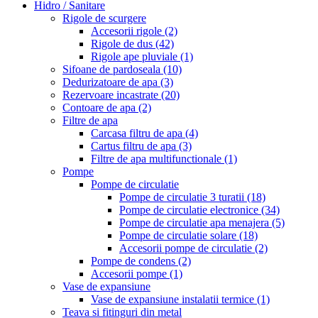
Hidro / Sanitare
Rigole de scurgere
Accesorii rigole
(2)
Rigole de dus
(42)
Rigole ape pluviale
(1)
Sifoane de pardoseala
(10)
Dedurizatoare de apa
(3)
Rezervoare incastrate
(20)
Contoare de apa
(2)
Filtre de apa
Carcasa filtru de apa
(4)
Cartus filtru de apa
(3)
Filtre de apa multifunctionale
(1)
Pompe
Pompe de circulatie
Pompe de circulatie 3 turatii
(18)
Pompe de circulatie electronice
(34)
Pompe de circulatie apa menajera
(5)
Pompe de circulatie solare
(18)
Accesorii pompe de circulatie
(2)
Pompe de condens
(2)
Accesorii pompe
(1)
Vase de expansiune
Vase de expansiune instalatii termice
(1)
Teava si fitinguri din metal