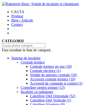
CAUTA
Produse
Blog / Articole
Contact
CATEGORII
Fara rezultate in lista de categorii.
Sisteme de incalzire
Centrale termice
Centrale termice pe gaz
(18)
Centrale electrice
(1)
Ventile de amestec centrale
(16)
Accesorii centrale termice
(10)
Accesorii de comanda si control
(2)
Controlere pentru pompe
(13)
Incalzire cu radiatoare
Calorifere Otel Orizontale
(52)
Calorifere Otel Verticale
(1)
Calorifere Aluminiu
(9)