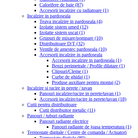
Calorifere de baie
(87)
Accesorii incalzire cu radiatoare
(1)
Incalzire in pardoseala
Teava incalzire in pardoseala
(4)
Izolatie sistem umed
(12)
Izolatie sistem uscat
(1)
Grupuri de mixare/pompare
(10)
Distribuitoare D/T
(32)
Ventile de amestec pardoseala
(10)
Accesorii incalzire in pardoseala
Accesorii incalzire in pardoseala
(1)
Benzi perimetrale / Profile dilatare
(1)
Clipsuri/Cleme
(1)
Curbe de ghidaj
(1)
Produse auxiliare pentru montaj
(2)
Incalzire si racire in perete / tavan
Panouri incalzire/racire in perete/tavan
(1)
Accesorii incalzire/racire in perete/tavan
(18)
Cutii pentru distribuitoare
Cutii distribuitor metalic
(11)
Panouri / tuburi radiante
Panouri radiante electrice
Panouri radiante de joasa temperatura
(1)
Termostate digitale / Centre de comanda / Actuatori
Termostate digitale
(89)