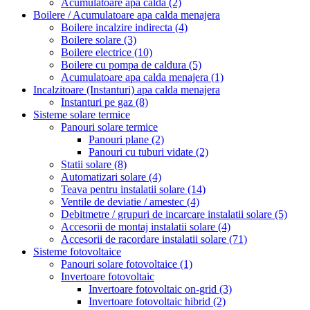
Acumulatoare apa calda
(2)
Boilere / Acumulatoare apa calda menajera
Boilere incalzire indirecta
(4)
Boilere solare
(3)
Boilere electrice
(10)
Boilere cu pompa de caldura
(5)
Acumulatoare apa calda menajera
(1)
Incalzitoare (Instanturi) apa calda menajera
Instanturi pe gaz
(8)
Sisteme solare termice
Panouri solare termice
Panouri plane
(2)
Panouri cu tuburi vidate
(2)
Statii solare
(8)
Automatizari solare
(4)
Teava pentru instalatii solare
(14)
Ventile de deviatie / amestec
(4)
Debitmetre / grupuri de incarcare instalatii solare
(5)
Accesorii de montaj instalatii solare
(4)
Accesorii de racordare instalatii solare
(71)
Sisteme fotovoltaice
Panouri solare fotovoltaice
(1)
Invertoare fotovoltaic
Invertoare fotovoltaic on-grid
(3)
Invertoare fotovoltaic hibrid
(2)