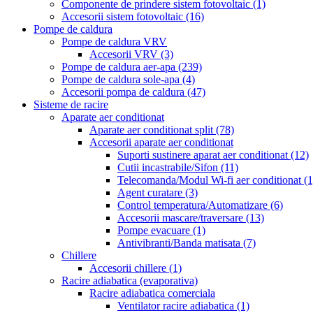
Componente de prindere sistem fotovoltaic
(1)
Accesorii sistem fotovoltaic
(16)
Pompe de caldura
Pompe de caldura VRV
Accesorii VRV
(3)
Pompe de caldura aer-apa
(239)
Pompe de caldura sole-apa
(4)
Accesorii pompa de caldura
(47)
Sisteme de racire
Aparate aer conditionat
Aparate aer conditionat split
(78)
Accesorii aparate aer conditionat
Suporti sustinere aparat aer conditionat
(12)
Cutii incastrabile/Sifon
(11)
Telecomanda/Modul Wi-fi aer conditionat
(1
Agent curatare
(3)
Control temperatura/Automatizare
(6)
Accesorii mascare/traversare
(13)
Pompe evacuare
(1)
Antivibranti/Banda matisata
(7)
Chillere
Accesorii chillere
(1)
Racire adiabatica (evaporativa)
Racire adiabatica comerciala
Ventilator racire adiabatica
(1)