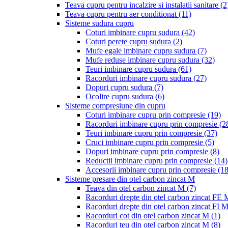
Teava cupru pentru incalzire si instalatii sanitare
(2
Teava cupru pentru aer conditionat
(11)
Sisteme sudura cupru
Coturi imbinare cupru sudura
(42)
Coturi perete cupru sudura
(2)
Mufe egale imbinare cupru sudura
(7)
Mufe reduse imbinare cupru sudura
(32)
Teuri imbinare cupru sudura
(61)
Racorduri imbinare cupru sudura
(27)
Dopuri cupru sudura
(7)
Ocolire cupru sudura
(6)
Sisteme compresiune din cupru
Coturi imbinare cupru prin compresie
(19)
Racorduri imbinare cupru prin compresie
(2
Teuri imbinare cupru prin compresie
(37)
Cruci imbinare cupru prin compresie
(5)
Dopuri imbinare cupru prin compresie
(8)
Reductii imbinare cupru prin compresie
(14)
Accesorii imbinare cupru prin compresie
(18
Sisteme presare din otel carbon zincat M
Teava din otel carbon zincat M
(7)
Racorduri drepte din otel carbon zincat FE
Racorduri drepte din otel carbon zincat FI 
Racorduri cot din otel carbon zincat M
(1)
Racorduri teu din otel carbon zincat M
(8)