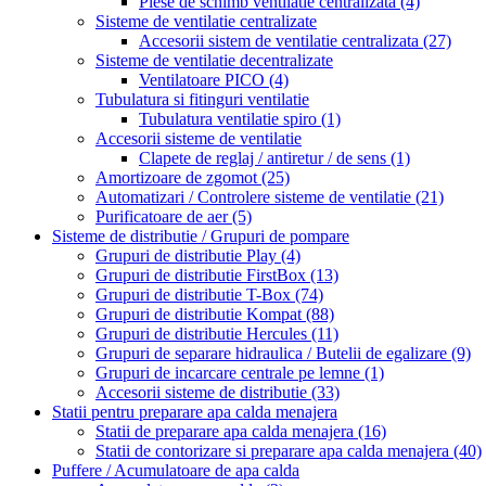
Piese de schimb ventilatie centralizata
(4)
Sisteme de ventilatie centralizate
Accesorii sistem de ventilatie centralizata
(27)
Sisteme de ventilatie decentralizate
Ventilatoare PICO
(4)
Tubulatura si fitinguri ventilatie
Tubulatura ventilatie spiro
(1)
Accesorii sisteme de ventilatie
Clapete de reglaj / antiretur / de sens
(1)
Amortizoare de zgomot
(25)
Automatizari / Controlere sisteme de ventilatie
(21)
Purificatoare de aer
(5)
Sisteme de distributie / Grupuri de pompare
Grupuri de distributie Play
(4)
Grupuri de distributie FirstBox
(13)
Grupuri de distributie T-Box
(74)
Grupuri de distributie Kompat
(88)
Grupuri de distributie Hercules
(11)
Grupuri de separare hidraulica / Butelii de egalizare
(9)
Grupuri de incarcare centrale pe lemne
(1)
Accesorii sisteme de distributie
(33)
Statii pentru preparare apa calda menajera
Statii de preparare apa calda menajera
(16)
Statii de contorizare si preparare apa calda menajera
(40)
Puffere / Acumulatoare de apa calda