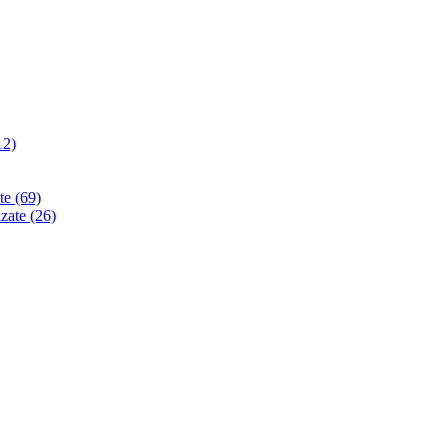
12)
ate
(69)
izate
(26)