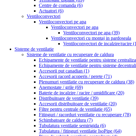
Centre de comanda
(6)
Actuatori
(6)
Ventiloconvectori
Ventiloconvectori pe apa
Ventiloconvectori pe apa
Ventiloconvectori pe apa
(39)
Ventiloconvectori cu montaj in pardoseala
Ventiloconvectori de incalzire/racire
(
Sisteme de ventilatie
Sisteme de ventilatie cu recuperare de caldura
Echipamente de ventilatie pentru sisteme centraliz
Echipamente de ventilatie pentru sisteme decentral
Accesorii put canadian
(1)
Accesorii racord acoperis / perete
(71)
Plenumuri ventilatie cu recuperare de caldura
(38)
Anemostate / grile
(69)
Baterie de incalzire / racire / umidificare
(20)
Distribuitoare de ventilatie
(39)
Accesorii distribuitoare de ventilatie
(20)
Filtre pentru centrale de ventilatie
(65)
Fitinguri / racorduri ventilatie cu recuperare
(78)
Schimbatoare de caldura
(7)
Tubulatura ventilatie semirigida
(6)
Tubulatura / fitinguri ventilatie IsoPipe
(64)