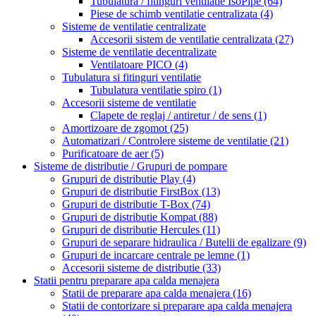
Tubulatura / fitinguri ventilatie IsoPipe
(64)
Piese de schimb ventilatie centralizata
(4)
Sisteme de ventilatie centralizate
Accesorii sistem de ventilatie centralizata
(27)
Sisteme de ventilatie decentralizate
Ventilatoare PICO
(4)
Tubulatura si fitinguri ventilatie
Tubulatura ventilatie spiro
(1)
Accesorii sisteme de ventilatie
Clapete de reglaj / antiretur / de sens
(1)
Amortizoare de zgomot
(25)
Automatizari / Controlere sisteme de ventilatie
(21)
Purificatoare de aer
(5)
Sisteme de distributie / Grupuri de pompare
Grupuri de distributie Play
(4)
Grupuri de distributie FirstBox
(13)
Grupuri de distributie T-Box
(74)
Grupuri de distributie Kompat
(88)
Grupuri de distributie Hercules
(11)
Grupuri de separare hidraulica / Butelii de egalizare
(9)
Grupuri de incarcare centrale pe lemne
(1)
Accesorii sisteme de distributie
(33)
Statii pentru preparare apa calda menajera
Statii de preparare apa calda menajera
(16)
Statii de contorizare si preparare apa calda menajera