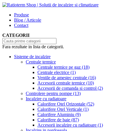
Produse
Blog / Articole
Contact
CATEGORII
Fara rezultate in lista de categorii.
Sisteme de incalzire
Centrale termice
Centrale termice pe gaz
(18)
Centrale electrice
(1)
Ventile de amestec centrale
(16)
Accesorii centrale termice
(10)
Accesorii de comanda si control
(2)
Controlere pentru pompe
(13)
Incalzire cu radiatoare
Calorifere Otel Orizontale
(52)
Calorifere Otel Verticale
(1)
Calorifere Aluminiu
(9)
Calorifere de baie
(87)
Accesorii incalzire cu radiatoare
(1)
Incalzire in pardoseala