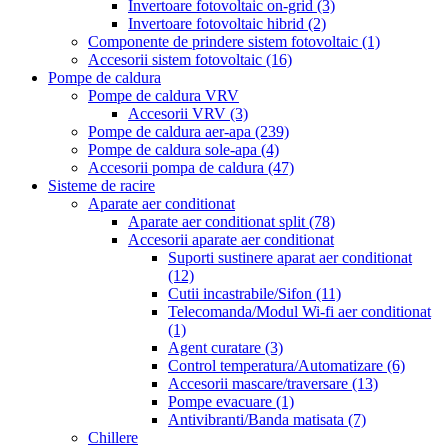
Invertoare fotovoltaic on-grid
(3)
Invertoare fotovoltaic hibrid
(2)
Componente de prindere sistem fotovoltaic
(1)
Accesorii sistem fotovoltaic
(16)
Pompe de caldura
Pompe de caldura VRV
Accesorii VRV
(3)
Pompe de caldura aer-apa
(239)
Pompe de caldura sole-apa
(4)
Accesorii pompa de caldura
(47)
Sisteme de racire
Aparate aer conditionat
Aparate aer conditionat split
(78)
Accesorii aparate aer conditionat
Suporti sustinere aparat aer conditionat
(12)
Cutii incastrabile/Sifon
(11)
Telecomanda/Modul Wi-fi aer conditionat
(1)
Agent curatare
(3)
Control temperatura/Automatizare
(6)
Accesorii mascare/traversare
(13)
Pompe evacuare
(1)
Antivibranti/Banda matisata
(7)
Chillere