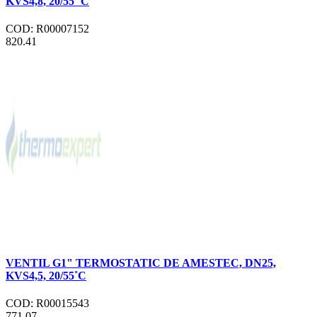
KVS4,8, 20/55˚ C
COD: R00007152
820.41
VENTIL G1" TERMOSTATIC DE AMESTEC, DN25,
KVS4,5, 20/55˚C
COD: R00015543
771.07