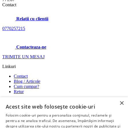
Contact
Relatii cu clientii
0770257215
Contacteaza-ne
TRIMITE UN MESAJ
Linkuri
Contact
Blog / Articole
Cum cumpar?
Retur
×
Utile
Acest site web folosește cookie-uri
Termeni si conditii
Folosim cookie-uri pentru a personaliza conținutul, reclamele și
Modalitati de plata
pentru a ne analiza traficul. De asemenea, împărtășim informații
Confidentialitate si GDPR
despre utilizarea site-ului nostru cu partenerii noștri de publicitate și
Garantii