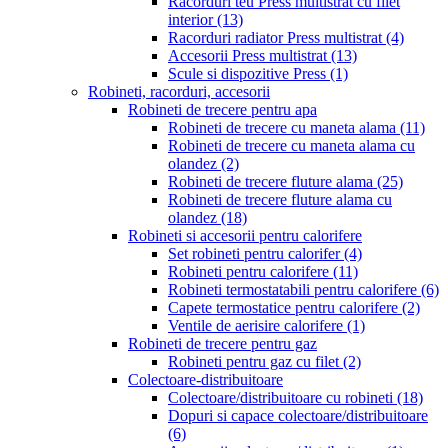
Racorduri teu Press multistrat cu filet
interior
(13)
Racorduri radiator Press multistrat
(4)
Accesorii Press multistrat
(13)
Scule si dispozitive Press
(1)
Robineti, racorduri, accesorii
Robineti de trecere pentru apa
Robineti de trecere cu maneta alama
(11)
Robineti de trecere cu maneta alama cu
olandez
(2)
Robineti de trecere fluture alama
(25)
Robineti de trecere fluture alama cu
olandez
(18)
Robineti si accesorii pentru calorifere
Set robineti pentru calorifer
(4)
Robineti pentru calorifere
(11)
Robineti termostatabili pentru calorifere
(6)
Capete termostatice pentru calorifere
(2)
Ventile de aerisire calorifere
(1)
Robineti de trecere pentru gaz
Robineti pentru gaz cu filet
(2)
Colectoare-distribuitoare
Colectoare/distribuitoare cu robineti
(18)
Dopuri si capace colectoare/distribuitoare
(6)