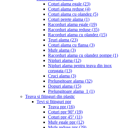
Coturi alama egale
(23)
Coturi alama reduse
(4)
Coturi alama cu olandez
(5)
Coturi perete alama
(1)
Racorduri alama egale
(19)
Racorduri alama reduse
(35)
Racorduri alama cu olandez
(15)
Teuri alama
(23)
Coturi alama cu flansa
(3)
Mufe alama
(3)
Racorduri alama cu olandez pompe
(1)
Nipluri alama
(12)
Nipluri alama pentru teava din inox
corugata
(13)
Cruci alama
(3)
Prelungitoare alama
(32)
Dopuri alama
(15)
Prelungitoare alama_1
(1)
Teava si fitinguri din plastic
Tevi si fitinguri ppr
Teava ppr
(16)
Coturi ppr 90°
(19)
Coturi ppr 45°
(11)
Mufe egale ppr
(12)
Mufe reduse ppr
(29)