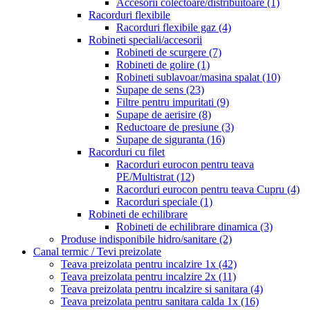
Accesorii colectoare/distribuitoare
(1)
Racorduri flexibile
Racorduri flexibile gaz
(4)
Robineti speciali/accesorii
Robineti de scurgere
(7)
Robineti de golire
(1)
Robineti sublavoar/masina spalat
(10)
Supape de sens
(23)
Filtre pentru impuritati
(9)
Supape de aerisire
(8)
Reductoare de presiune
(3)
Supape de siguranta
(16)
Racorduri cu filet
Racorduri eurocon pentru teava
PE/Multistrat
(12)
Racorduri eurocon pentru teava Cupru
(4)
Racorduri speciale
(1)
Robineti de echilibrare
Robineti de echilibrare dinamica
(3)
Produse indisponibile hidro/sanitare
(2)
Canal termic / Tevi preizolate
Teava preizolata pentru incalzire 1x
(42)
Teava preizolata pentru incalzire 2x
(11)
Teava preizolata pentru incalzire si sanitara
(4)
Teava preizolata pentru sanitara calda 1x
(16)