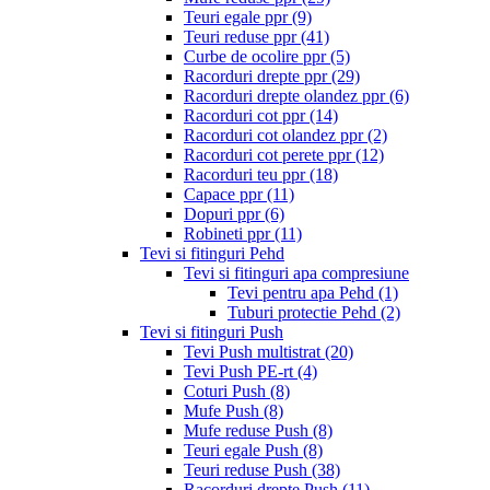
Teuri egale ppr
(9)
Teuri reduse ppr
(41)
Curbe de ocolire ppr
(5)
Racorduri drepte ppr
(29)
Racorduri drepte olandez ppr
(6)
Racorduri cot ppr
(14)
Racorduri cot olandez ppr
(2)
Racorduri cot perete ppr
(12)
Racorduri teu ppr
(18)
Capace ppr
(11)
Dopuri ppr
(6)
Robineti ppr
(11)
Tevi si fitinguri Pehd
Tevi si fitinguri apa compresiune
Tevi pentru apa Pehd
(1)
Tuburi protectie Pehd
(2)
Tevi si fitinguri Push
Tevi Push multistrat
(20)
Tevi Push PE-rt
(4)
Coturi Push
(8)
Mufe Push
(8)
Mufe reduse Push
(8)
Teuri egale Push
(8)
Teuri reduse Push
(38)
Racorduri drepte Push
(11)