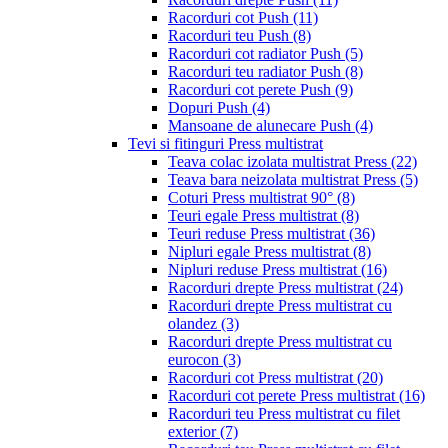
Racorduri cot Push
(11)
Racorduri teu Push
(8)
Racorduri cot radiator Push
(5)
Racorduri teu radiator Push
(8)
Racorduri cot perete Push
(9)
Dopuri Push
(4)
Mansoane de alunecare Push
(4)
Tevi si fitinguri Press multistrat
Teava colac izolata multistrat Press
(22)
Teava bara neizolata multistrat Press
(5)
Coturi Press multistrat 90°
(8)
Teuri egale Press multistrat
(8)
Teuri reduse Press multistrat
(36)
Nipluri egale Press multistrat
(8)
Nipluri reduse Press multistrat
(16)
Racorduri drepte Press multistrat
(24)
Racorduri drepte Press multistrat cu
olandez
(3)
Racorduri drepte Press multistrat cu
eurocon
(3)
Racorduri cot Press multistrat
(20)
Racorduri cot perete Press multistrat
(16)
Racorduri teu Press multistrat cu filet
exterior
(7)