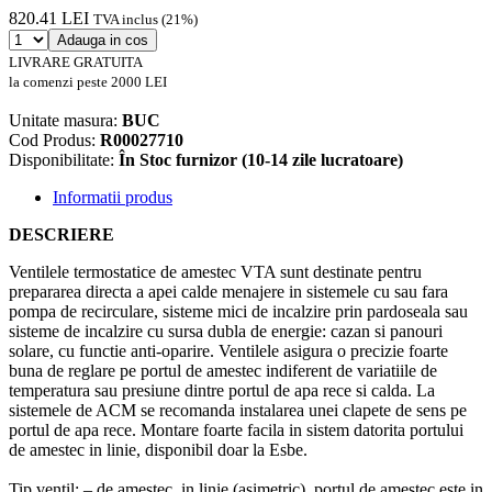
820.41 LEI
TVA inclus (21%)
Adauga in cos
LIVRARE GRATUITA
la comenzi peste 2000 LEI
Unitate masura:
BUC
Cod Produs:
R00027710
Disponibilitate:
În Stoc furnizor (10-14 zile lucratoare)
Informatii produs
DESCRIERE
Ventilele termostatice de amestec VTA sunt destinate pentru
prepararea directa a apei calde menajere in sistemele cu sau fara
pompa de recirculare, sisteme mici de incalzire prin pardoseala sau
sisteme de incalzire cu sursa dubla de energie: cazan si panouri
solare, cu functie anti-oparire. Ventilele asigura o precizie foarte
buna de reglare pe portul de amestec indiferent de variatiile de
temperatura sau presiune dintre portul de apa rece si calda. La
sistemele de ACM se recomanda instalarea unei clapete de sens pe
portul de apa rece. Montare foarte facila in sistem datorita portului
de amestec in linie, disponibil doar la Esbe.
Tip ventil: – de amestec, in linie (asimetric), portul de amestec este in