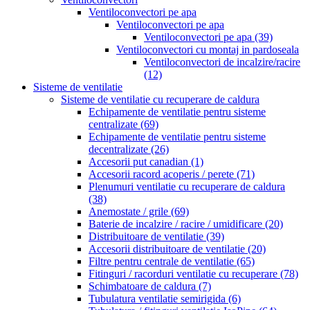
Ventiloconvectori pe apa
Ventiloconvectori pe apa
Ventiloconvectori pe apa
(39)
Ventiloconvectori cu montaj in pardoseala
Ventiloconvectori de incalzire/racire
(12)
Sisteme de ventilatie
Sisteme de ventilatie cu recuperare de caldura
Echipamente de ventilatie pentru sisteme
centralizate
(69)
Echipamente de ventilatie pentru sisteme
decentralizate
(26)
Accesorii put canadian
(1)
Accesorii racord acoperis / perete
(71)
Plenumuri ventilatie cu recuperare de caldura
(38)
Anemostate / grile
(69)
Baterie de incalzire / racire / umidificare
(20)
Distribuitoare de ventilatie
(39)
Accesorii distribuitoare de ventilatie
(20)
Filtre pentru centrale de ventilatie
(65)
Fitinguri / racorduri ventilatie cu recuperare
(78)
Schimbatoare de caldura
(7)
Tubulatura ventilatie semirigida
(6)