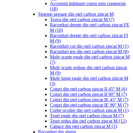
Accesorii imbinare cupru prin compresie
(18)
Sisteme presare din otel carbon zincat M
Teava din otel carbon zincat M
(7)
Racorduri drepte din otel carbon zincat FE
M
(10)
Racorduri drepte din otel carbon zincat FI
M
(9)
Racorduri cot din otel carbon zincat M
(1)
Racorduri teu din otel carbon zincat M
(8)
Mufe scurte egale din otel carbon zincat M
(7)
Mufe scurte reduse din otel carbon zincat
M
(9)
Mufe lungi egale din otel carbon zincat M
(3)
Coturi din otel carbon zincat II 45° M
(6)
Coturi din otel carbon zincat II 90° M
(7)
Coturi din otel carbon zincat IE 45° M
(7)
Coturi din otel carbon zincat IE 90° M
(7)
Curbe ocolire din otel carbon zincat M
(1)
Teuri egale din otel carbon zincat M
(7)
Teuri redus din otel carbon zincat M
(12)
Capace din otel carbon zincat M
(1)
Racorduri din alama