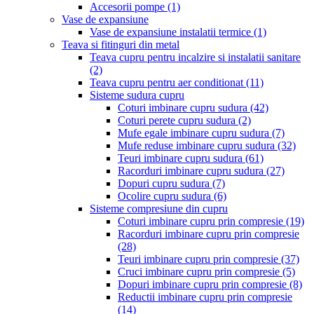
Accesorii pompe
(1)
Vase de expansiune
Vase de expansiune instalatii termice
(1)
Teava si fitinguri din metal
Teava cupru pentru incalzire si instalatii sanitare
(2)
Teava cupru pentru aer conditionat
(11)
Sisteme sudura cupru
Coturi imbinare cupru sudura
(42)
Coturi perete cupru sudura
(2)
Mufe egale imbinare cupru sudura
(7)
Mufe reduse imbinare cupru sudura
(32)
Teuri imbinare cupru sudura
(61)
Racorduri imbinare cupru sudura
(27)
Dopuri cupru sudura
(7)
Ocolire cupru sudura
(6)
Sisteme compresiune din cupru
Coturi imbinare cupru prin compresie
(19)
Racorduri imbinare cupru prin compresie
(28)
Teuri imbinare cupru prin compresie
(37)
Cruci imbinare cupru prin compresie
(5)
Dopuri imbinare cupru prin compresie
(8)
Reductii imbinare cupru prin compresie
(14)