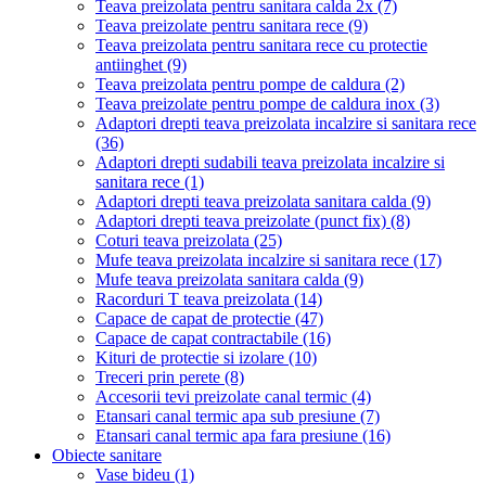
Teava preizolata pentru sanitara calda 2x
(7)
Teava preizolate pentru sanitara rece
(9)
Teava preizolata pentru sanitara rece cu protectie
antiinghet
(9)
Teava preizolata pentru pompe de caldura
(2)
Teava preizolate pentru pompe de caldura inox
(3)
Adaptori drepti teava preizolata incalzire si sanitara rece
(36)
Adaptori drepti sudabili teava preizolata incalzire si
sanitara rece
(1)
Adaptori drepti teava preizolata sanitara calda
(9)
Adaptori drepti teava preizolate (punct fix)
(8)
Coturi teava preizolata
(25)
Mufe teava preizolata incalzire si sanitara rece
(17)
Mufe teava preizolata sanitara calda
(9)
Racorduri T teava preizolata
(14)
Capace de capat de protectie
(47)
Capace de capat contractabile
(16)
Kituri de protectie si izolare
(10)
Treceri prin perete
(8)
Accesorii tevi preizolate canal termic
(4)
Etansari canal termic apa sub presiune
(7)
Etansari canal termic apa fara presiune
(16)
Obiecte sanitare
Vase bideu
(1)