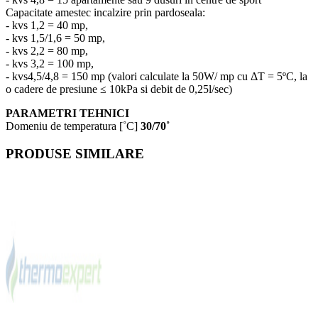
Capacitate amestec incalzire prin pardoseala:
- kvs 1,2 = 40 mp,
- kvs 1,5/1,6 = 50 mp,
- kvs 2,2 = 80 mp,
- kvs 3,2 = 100 mp,
- kvs4,5/4,8 = 150 mp (valori calculate la 50W/ mp cu ΔT = 5ºC, la
o cadere de presiune ≤ 10kPa si debit de 0,25l/sec)
PARAMETRI TEHNICI
Domeniu de temperatura [˚C]
30/70˚
PRODUSE SIMILARE