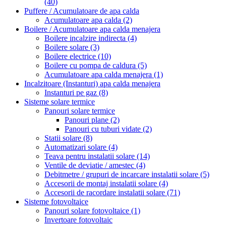
(40)
Puffere / Acumulatoare de apa calda
Acumulatoare apa calda
(2)
Boilere / Acumulatoare apa calda menajera
Boilere incalzire indirecta
(4)
Boilere solare
(3)
Boilere electrice
(10)
Boilere cu pompa de caldura
(5)
Acumulatoare apa calda menajera
(1)
Incalzitoare (Instanturi) apa calda menajera
Instanturi pe gaz
(8)
Sisteme solare termice
Panouri solare termice
Panouri plane
(2)
Panouri cu tuburi vidate
(2)
Statii solare
(8)
Automatizari solare
(4)
Teava pentru instalatii solare
(14)
Ventile de deviatie / amestec
(4)
Debitmetre / grupuri de incarcare instalatii solare
(5)
Accesorii de montaj instalatii solare
(4)
Accesorii de racordare instalatii solare
(71)
Sisteme fotovoltaice
Panouri solare fotovoltaice
(1)
Invertoare fotovoltaic