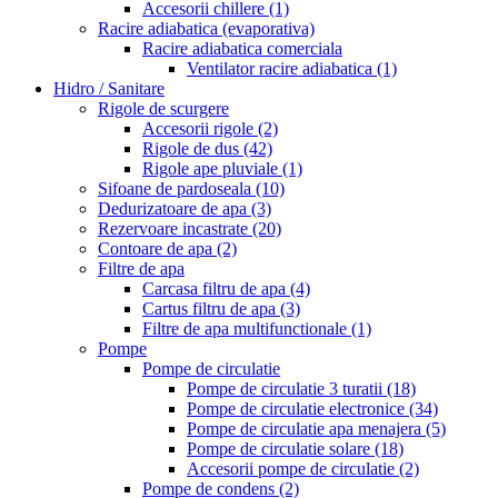
Accesorii chillere
(1)
Racire adiabatica (evaporativa)
Racire adiabatica comerciala
Ventilator racire adiabatica
(1)
Hidro / Sanitare
Rigole de scurgere
Accesorii rigole
(2)
Rigole de dus
(42)
Rigole ape pluviale
(1)
Sifoane de pardoseala
(10)
Dedurizatoare de apa
(3)
Rezervoare incastrate
(20)
Contoare de apa
(2)
Filtre de apa
Carcasa filtru de apa
(4)
Cartus filtru de apa
(3)
Filtre de apa multifunctionale
(1)
Pompe
Pompe de circulatie
Pompe de circulatie 3 turatii
(18)
Pompe de circulatie electronice
(34)
Pompe de circulatie apa menajera
(5)
Pompe de circulatie solare
(18)
Accesorii pompe de circulatie
(2)
Pompe de condens
(2)