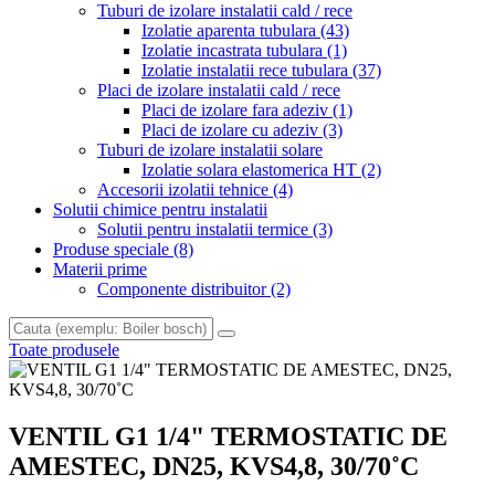
Tuburi de izolare instalatii cald / rece
Izolatie aparenta tubulara
(43)
Izolatie incastrata tubulara
(1)
Izolatie instalatii rece tubulara
(37)
Placi de izolare instalatii cald / rece
Placi de izolare fara adeziv
(1)
Placi de izolare cu adeziv
(3)
Tuburi de izolare instalatii solare
Izolatie solara elastomerica HT
(2)
Accesorii izolatii tehnice
(4)
Solutii chimice pentru instalatii
Solutii pentru instalatii termice
(3)
Produse speciale
(8)
Materii prime
Componente distribuitor
(2)
Toate produsele
VENTIL G1 1/4" TERMOSTATIC DE
AMESTEC, DN25, KVS4,8, 30/70˚C