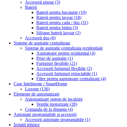
Accesorii pisoar
(3)
Baterii
Baterii pentru bucatarie
(10)
Baterii pentru lavoar
(18)
Baterii pentru cada / dus
(31)
Baterii pentru bideu
(3)
Sifoane baterii lavoar
(2)
Accesorii dus
(6)
Sisteme de aspiratie centralizata
Sisteme de aspiratie centralizata rezidentiale
Aspiratoare pentru rezidential
(4)
Prize de aspiratie
(1)
Furtunuri flexibile
(21)
Accesorii furtunuri flexibile
(2)
Accesorii furtunuri retractabile
(1)
Filtre pentru aspiratoare centralizate
(4)
Case Inteligente / SmartHome
Loxone
(136)
Elemente de automatizare
Automatizare sistem de incalzire
Ventile motorizate
(28)
Comanda de la distanta
(4)
Automate programabile si accesorii
Accesorii automate programabile
(1)
Izolatii tehnice