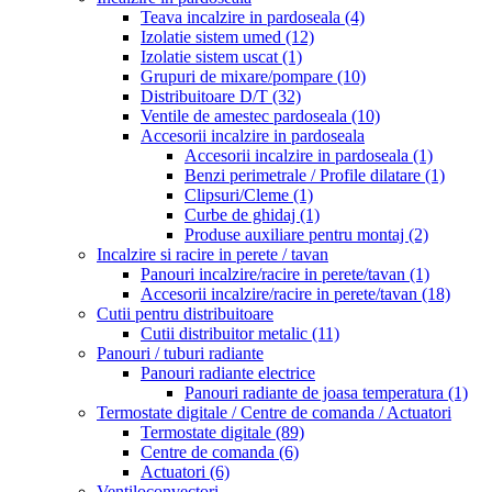
Teava incalzire in pardoseala
(4)
Izolatie sistem umed
(12)
Izolatie sistem uscat
(1)
Grupuri de mixare/pompare
(10)
Distribuitoare D/T
(32)
Ventile de amestec pardoseala
(10)
Accesorii incalzire in pardoseala
Accesorii incalzire in pardoseala
(1)
Benzi perimetrale / Profile dilatare
(1)
Clipsuri/Cleme
(1)
Curbe de ghidaj
(1)
Produse auxiliare pentru montaj
(2)
Incalzire si racire in perete / tavan
Panouri incalzire/racire in perete/tavan
(1)
Accesorii incalzire/racire in perete/tavan
(18)
Cutii pentru distribuitoare
Cutii distribuitor metalic
(11)
Panouri / tuburi radiante
Panouri radiante electrice
Panouri radiante de joasa temperatura
(1)
Termostate digitale / Centre de comanda / Actuatori
Termostate digitale
(89)
Centre de comanda
(6)
Actuatori
(6)
Ventiloconvectori