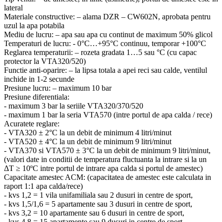
lateral
Materiale constructive: – alama DZR – CW602N, aprobata pentru
uzul la apa potabila
Mediu de lucru: – apa sau apa cu continut de maximum 50% glicol
Temperaturi de lucru: - 0°C…+95°C continuu, temporar +100°C
Reglarea temperaturii: – rozeta gradata 1…5 sau °C (cu capac
protector la VTA320/520)
Functie anti-oparire: – la lipsa totala a apei reci sau calde, ventilul
inchide in 1-2 secunde
Presiune lucru: – maximum 10 bar
Presiune diferentiala:
- maximum 3 bar la seriile VTA320/370/520
- maximum 1 bar la seria VTA570 (intre portul de apa calda / rece)
Acuratete reglare:
- VTA320 ± 2°C la un debit de minimum 4 litri/minut
- VTA520 ± 4°C la un debit de minimum 9 litri/minut
- VTA370 si VTA570 ± 3°C la un debit de minimum 9 litri/minut,
(valori date in conditii de temperatura fluctuanta la intrare si la un
ΔT ≥ 10ºC intre portul de intrare apa calda si portul de amestec)
Capacitate amestec ACM: (capacitatea de amestec este calculata in
raport 1:1 apa calda/rece)
- kvs 1,2 = 1 vila unifamiliala sau 2 dusuri in centre de sport,
- kvs 1,5/1,6 = 5 apartamente sau 3 dusuri in centre de sport,
- kvs 3,2 = 10 apartamente sau 6 dusuri in centre de sport,
- kvs 4,8 = 15 apartamente sau 9 dusuri in centre de sport