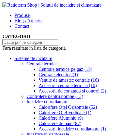
Produse
Blog / Articole
Contact
CATEGORII
Fara rezultate in lista de categorii.
Sisteme de incalzire
Centrale termice
Centrale termice pe gaz
(18)
Centrale electrice
(1)
Ventile de amestec centrale
(16)
Accesorii centrale termice
(10)
Accesorii de comanda si control
(2)
Controlere pentru pompe
(13)
Incalzire cu radiatoare
Calorifere Otel Orizontale
(52)
Calorifere Otel Verticale
(1)
Calorifere Aluminiu
(9)
Calorifere de baie
(87)
Accesorii incalzire cu radiatoare
(1)
Incalzire in pardoseala