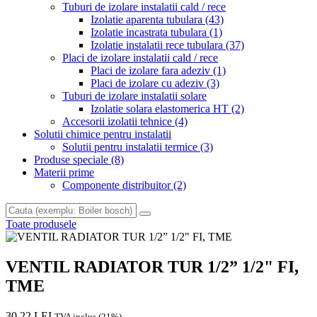
Tuburi de izolare instalatii cald / rece
Izolatie aparenta tubulara
(43)
Izolatie incastrata tubulara
(1)
Izolatie instalatii rece tubulara
(37)
Placi de izolare instalatii cald / rece
Placi de izolare fara adeziv
(1)
Placi de izolare cu adeziv
(3)
Tuburi de izolare instalatii solare
Izolatie solara elastomerica HT
(2)
Accesorii izolatii tehnice
(4)
Solutii chimice pentru instalatii
Solutii pentru instalatii termice
(3)
Produse speciale
(8)
Materii prime
Componente distribuitor
(2)
Toate produsele
VENTIL RADIATOR TUR 1/2” 1/2" FI,
TME
30.22 LEI
TVA inclus (21%)