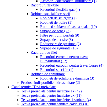
Accesorii colectoare/distribuitoare
(1)
Racorduri flexibile
Racorduri flexibile gaz
(4)
Robineti speciali/accesorii
Robineti de scurgere
(7)
Robineti de golire
(1)
Robineti sublavoar/masina spalat
(10)
Supape de sens
(23)
Filtre pentru impuritati
(9)
Supape de aerisire
(8)
Reductoare de presiune
(3)
Supape de siguranta
(16)
Racorduri cu filet
Racorduri eurocon pentru teava
PE/Multistrat
(12)
Racorduri eurocon pentru teava Cupru
(4)
Racorduri speciale
(1)
Robineti de echilibrare
Robineti de echilibrare dinamica
(3)
Produse indisponibile hidro/sanitare
(2)
Canal termic / Tevi preizolate
Teava preizolata pentru incalzire 1x
(42)
Teava preizolata pentru incalzire 2x
(11)
Teava preizolata pentru incalzire si sanitara
(4)
Teava preizolata pentru sanitara calda 1x
(16)