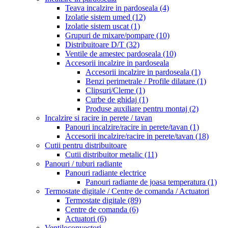
Teava incalzire in pardoseala
(4)
Izolatie sistem umed
(12)
Izolatie sistem uscat
(1)
Grupuri de mixare/pompare
(10)
Distribuitoare D/T
(32)
Ventile de amestec pardoseala
(10)
Accesorii incalzire in pardoseala
Accesorii incalzire in pardoseala
(1)
Benzi perimetrale / Profile dilatare
(1)
Clipsuri/Cleme
(1)
Curbe de ghidaj
(1)
Produse auxiliare pentru montaj
(2)
Incalzire si racire in perete / tavan
Panouri incalzire/racire in perete/tavan
(1)
Accesorii incalzire/racire in perete/tavan
(18)
Cutii pentru distribuitoare
Cutii distribuitor metalic
(11)
Panouri / tuburi radiante
Panouri radiante electrice
Panouri radiante de joasa temperatura
(1)
Termostate digitale / Centre de comanda / Actuatori
Termostate digitale
(89)
Centre de comanda
(6)
Actuatori
(6)
Ventiloconvectori