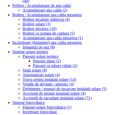
(40)
Puffere / Acumulatoare de apa calda
Acumulatoare apa calda
(2)
Boilere / Acumulatoare apa calda menajera
Boilere incalzire indirecta
(4)
Boilere solare
(3)
Boilere electrice
(10)
Boilere cu pompa de caldura
(5)
Acumulatoare apa calda menajera
(1)
Incalzitoare (Instanturi) apa calda menajera
Instanturi pe gaz
(8)
Sisteme solare termice
Panouri solare termice
Panouri plane
(2)
Panouri cu tuburi vidate
(2)
Statii solare
(8)
Automatizari solare
(4)
Teava pentru instalatii solare
(14)
Ventile de deviatie / amestec
(4)
Debitmetre / grupuri de incarcare instalatii solare
(5)
Accesorii de montaj instalatii solare
(4)
Accesorii de racordare instalatii solare
(71)
Sisteme fotovoltaice
Panouri solare fotovoltaice
(1)
Invertoare fotovoltaic