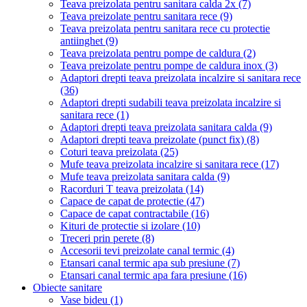
Teava preizolata pentru sanitara calda 2x
(7)
Teava preizolate pentru sanitara rece
(9)
Teava preizolata pentru sanitara rece cu protectie
antiinghet
(9)
Teava preizolata pentru pompe de caldura
(2)
Teava preizolate pentru pompe de caldura inox
(3)
Adaptori drepti teava preizolata incalzire si sanitara rece
(36)
Adaptori drepti sudabili teava preizolata incalzire si
sanitara rece
(1)
Adaptori drepti teava preizolata sanitara calda
(9)
Adaptori drepti teava preizolate (punct fix)
(8)
Coturi teava preizolata
(25)
Mufe teava preizolata incalzire si sanitara rece
(17)
Mufe teava preizolata sanitara calda
(9)
Racorduri T teava preizolata
(14)
Capace de capat de protectie
(47)
Capace de capat contractabile
(16)
Kituri de protectie si izolare
(10)
Treceri prin perete
(8)
Accesorii tevi preizolate canal termic
(4)
Etansari canal termic apa sub presiune
(7)
Etansari canal termic apa fara presiune
(16)
Obiecte sanitare
Vase bideu
(1)