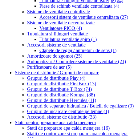
Tubulatura / fitinguri ventilatie IsoPipe
(64)
Piese de schimb ventilatie centralizata
(4)
Sisteme de ventilatie centralizate
Accesorii sistem de ventilatie centralizata
(27)
Sisteme de ventilatie decentralizate
Ventilatoare PICO
(4)
Tubulatura si fitinguri ventilatie
Tubulatura ventilatie spiro
(1)
Accesorii sisteme de ventilatie
Clapete de reglaj / antiretur / de sens
(1)
Amortizoare de zgomot
(25)
Automatizari / Controlere sisteme de ventilatie
(21)
Purificatoare de aer
(5)
Sisteme de distributie / Grupuri de pompare
Grupuri de distributie Play
(4)
Grupuri de distributie FirstBox
(13)
Grupuri de distributie T-Box
(74)
Grupuri de distributie Kompat
(88)
Grupuri de distributie Hercules
(11)
Grupuri de separare hidraulica / Butelii de egalizare
(9)
Grupuri de incarcare centrale pe lemne
(1)
Accesorii sisteme de distributie
(33)
Statii pentru preparare apa calda menajera
Statii de preparare apa calda menajera
(16)
Statii de contorizare si preparare apa calda menajera