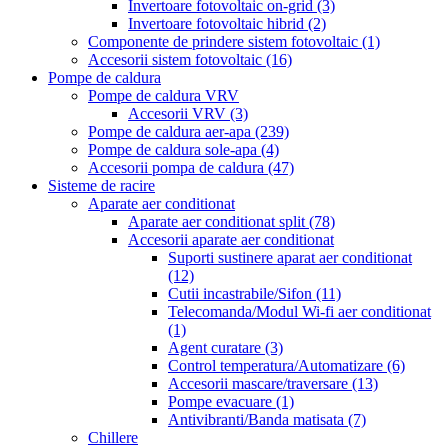
Invertoare fotovoltaic on-grid
(3)
Invertoare fotovoltaic hibrid
(2)
Componente de prindere sistem fotovoltaic
(1)
Accesorii sistem fotovoltaic
(16)
Pompe de caldura
Pompe de caldura VRV
Accesorii VRV
(3)
Pompe de caldura aer-apa
(239)
Pompe de caldura sole-apa
(4)
Accesorii pompa de caldura
(47)
Sisteme de racire
Aparate aer conditionat
Aparate aer conditionat split
(78)
Accesorii aparate aer conditionat
Suporti sustinere aparat aer conditionat
(12)
Cutii incastrabile/Sifon
(11)
Telecomanda/Modul Wi-fi aer conditionat
(1)
Agent curatare
(3)
Control temperatura/Automatizare
(6)
Accesorii mascare/traversare
(13)
Pompe evacuare
(1)
Antivibranti/Banda matisata
(7)
Chillere