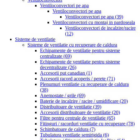
Ventiloconvectori pe apa
Ventiloconvectori pe apa
Ventiloconvectori pe apa
(39)
Ventiloconvectori cu montaj in pardoseala
Ventiloconvectori de incalzire/racire
(12)
Sisteme de ventilatie
Sisteme de ventilatie cu recuperare de caldura
Echipamente de ventilatie pentru sisteme
centralizate
(69)
Echipamente de ventilatie pentru sisteme
decentralizate
(26)
Accesorii put canadian
(1)
Accesorii racord acoperis / perete
(71)
Plenumuri ventilatie cu recuperare de caldura
(38)
Anemostate / grile
(69)
Baterie de incalzire / racire / umidificare
(20)
Distribuitoare de ventilatie
(39)
Accesorii distribuitoare de ventilatie
(20)
Filtre pentru centrale de ventilatie
(65)
Fitinguri / racorduri ventilatie cu recuperare
(78)
Schimbatoare de caldura
(7)
Tubulatura ventilatie semirigida
(6)