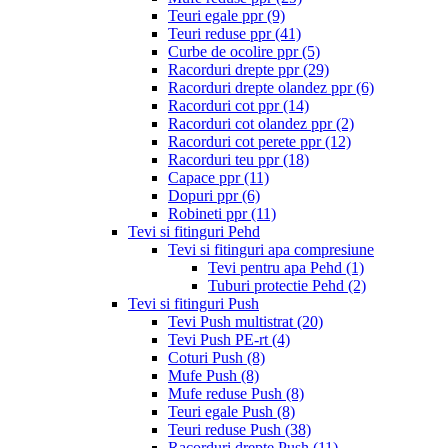
Teuri egale ppr
(9)
Teuri reduse ppr
(41)
Curbe de ocolire ppr
(5)
Racorduri drepte ppr
(29)
Racorduri drepte olandez ppr
(6)
Racorduri cot ppr
(14)
Racorduri cot olandez ppr
(2)
Racorduri cot perete ppr
(12)
Racorduri teu ppr
(18)
Capace ppr
(11)
Dopuri ppr
(6)
Robineti ppr
(11)
Tevi si fitinguri Pehd
Tevi si fitinguri apa compresiune
Tevi pentru apa Pehd
(1)
Tuburi protectie Pehd
(2)
Tevi si fitinguri Push
Tevi Push multistrat
(20)
Tevi Push PE-rt
(4)
Coturi Push
(8)
Mufe Push
(8)
Mufe reduse Push
(8)
Teuri egale Push
(8)
Teuri reduse Push
(38)
Racorduri drepte Push
(11)