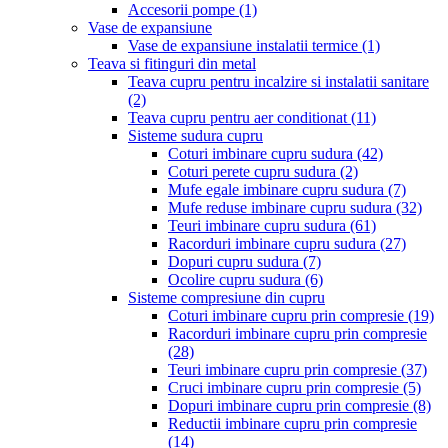
Accesorii pompe
(1)
Vase de expansiune
Vase de expansiune instalatii termice
(1)
Teava si fitinguri din metal
Teava cupru pentru incalzire si instalatii sanitare
(2)
Teava cupru pentru aer conditionat
(11)
Sisteme sudura cupru
Coturi imbinare cupru sudura
(42)
Coturi perete cupru sudura
(2)
Mufe egale imbinare cupru sudura
(7)
Mufe reduse imbinare cupru sudura
(32)
Teuri imbinare cupru sudura
(61)
Racorduri imbinare cupru sudura
(27)
Dopuri cupru sudura
(7)
Ocolire cupru sudura
(6)
Sisteme compresiune din cupru
Coturi imbinare cupru prin compresie
(19)
Racorduri imbinare cupru prin compresie
(28)
Teuri imbinare cupru prin compresie
(37)
Cruci imbinare cupru prin compresie
(5)
Dopuri imbinare cupru prin compresie
(8)
Reductii imbinare cupru prin compresie
(14)