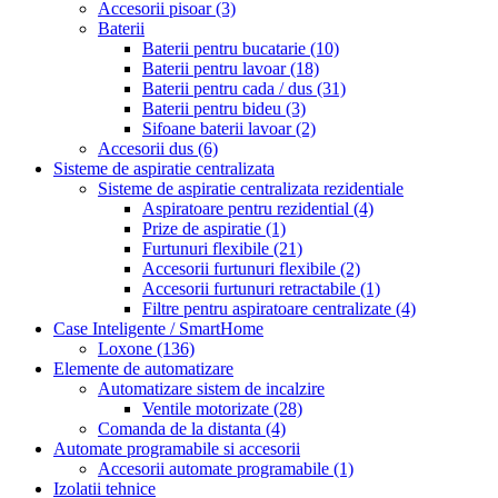
Accesorii pisoar
(3)
Baterii
Baterii pentru bucatarie
(10)
Baterii pentru lavoar
(18)
Baterii pentru cada / dus
(31)
Baterii pentru bideu
(3)
Sifoane baterii lavoar
(2)
Accesorii dus
(6)
Sisteme de aspiratie centralizata
Sisteme de aspiratie centralizata rezidentiale
Aspiratoare pentru rezidential
(4)
Prize de aspiratie
(1)
Furtunuri flexibile
(21)
Accesorii furtunuri flexibile
(2)
Accesorii furtunuri retractabile
(1)
Filtre pentru aspiratoare centralizate
(4)
Case Inteligente / SmartHome
Loxone
(136)
Elemente de automatizare
Automatizare sistem de incalzire
Ventile motorizate
(28)
Comanda de la distanta
(4)
Automate programabile si accesorii
Accesorii automate programabile
(1)
Izolatii tehnice