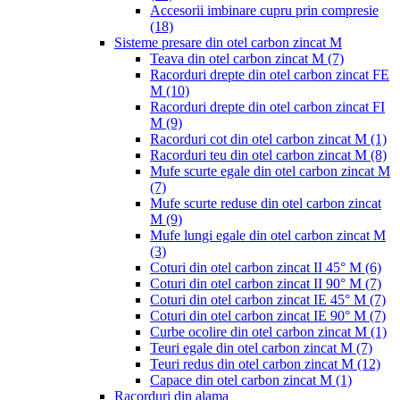
Accesorii imbinare cupru prin compresie
(18)
Sisteme presare din otel carbon zincat M
Teava din otel carbon zincat M
(7)
Racorduri drepte din otel carbon zincat FE
M
(10)
Racorduri drepte din otel carbon zincat FI
M
(9)
Racorduri cot din otel carbon zincat M
(1)
Racorduri teu din otel carbon zincat M
(8)
Mufe scurte egale din otel carbon zincat M
(7)
Mufe scurte reduse din otel carbon zincat
M
(9)
Mufe lungi egale din otel carbon zincat M
(3)
Coturi din otel carbon zincat II 45° M
(6)
Coturi din otel carbon zincat II 90° M
(7)
Coturi din otel carbon zincat IE 45° M
(7)
Coturi din otel carbon zincat IE 90° M
(7)
Curbe ocolire din otel carbon zincat M
(1)
Teuri egale din otel carbon zincat M
(7)
Teuri redus din otel carbon zincat M
(12)
Capace din otel carbon zincat M
(1)
Racorduri din alama