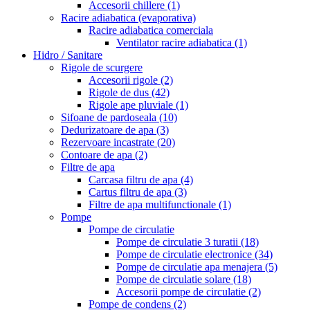
Accesorii chillere
(1)
Racire adiabatica (evaporativa)
Racire adiabatica comerciala
Ventilator racire adiabatica
(1)
Hidro / Sanitare
Rigole de scurgere
Accesorii rigole
(2)
Rigole de dus
(42)
Rigole ape pluviale
(1)
Sifoane de pardoseala
(10)
Dedurizatoare de apa
(3)
Rezervoare incastrate
(20)
Contoare de apa
(2)
Filtre de apa
Carcasa filtru de apa
(4)
Cartus filtru de apa
(3)
Filtre de apa multifunctionale
(1)
Pompe
Pompe de circulatie
Pompe de circulatie 3 turatii
(18)
Pompe de circulatie electronice
(34)
Pompe de circulatie apa menajera
(5)
Pompe de circulatie solare
(18)
Accesorii pompe de circulatie
(2)
Pompe de condens
(2)