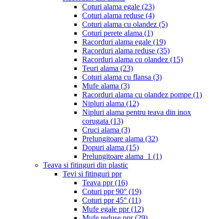
Coturi alama egale
(23)
Coturi alama reduse
(4)
Coturi alama cu olandez
(5)
Coturi perete alama
(1)
Racorduri alama egale
(19)
Racorduri alama reduse
(35)
Racorduri alama cu olandez
(15)
Teuri alama
(23)
Coturi alama cu flansa
(3)
Mufe alama
(3)
Racorduri alama cu olandez pompe
(1)
Nipluri alama
(12)
Nipluri alama pentru teava din inox
corugata
(13)
Cruci alama
(3)
Prelungitoare alama
(32)
Dopuri alama
(15)
Prelungitoare alama_1
(1)
Teava si fitinguri din plastic
Tevi si fitinguri ppr
Teava ppr
(16)
Coturi ppr 90°
(19)
Coturi ppr 45°
(11)
Mufe egale ppr
(12)
Mufe reduse ppr
(29)