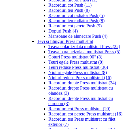
Racorduri cot Push
(11)
Racorduri teu Push
(8)
Racorduri cot radiator Push
(5)
Racorduri teu radiator Push
(8)
Racorduri cot perete Push
(9)
Dopuri Push
(4)
Mansoane de alunecare Push
(4)
Tevi si fitinguri Press multistrat
Teava colac izolata multistrat Press
(22)
Teava bara neizolata multistrat Press
(5)
Coturi Press multistrat 90°
(8)
Teuri egale Press multistrat
(8)
Teuri reduse Press multistrat
(36)
Nipluri egale Press multistrat
(8)
Nipluri reduse Press multistrat
(16)
Racorduri drepte Press multistrat
(24)
Racorduri drepte Press multistrat cu
olandez
(3)
Racorduri drepte Press multistrat cu
eurocon
(3)
Racorduri cot Press multistrat
(20)
Racorduri cot perete Press multistrat
(16)
Racorduri teu Press multistrat cu filet
exterior
(7)