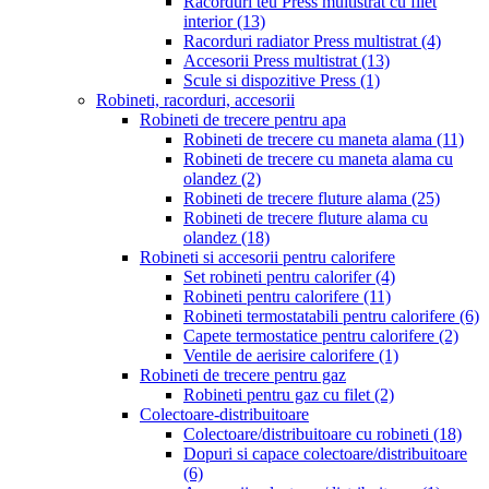
Racorduri teu Press multistrat cu filet
interior
(13)
Racorduri radiator Press multistrat
(4)
Accesorii Press multistrat
(13)
Scule si dispozitive Press
(1)
Robineti, racorduri, accesorii
Robineti de trecere pentru apa
Robineti de trecere cu maneta alama
(11)
Robineti de trecere cu maneta alama cu
olandez
(2)
Robineti de trecere fluture alama
(25)
Robineti de trecere fluture alama cu
olandez
(18)
Robineti si accesorii pentru calorifere
Set robineti pentru calorifer
(4)
Robineti pentru calorifere
(11)
Robineti termostatabili pentru calorifere
(6)
Capete termostatice pentru calorifere
(2)
Ventile de aerisire calorifere
(1)
Robineti de trecere pentru gaz
Robineti pentru gaz cu filet
(2)
Colectoare-distribuitoare
Colectoare/distribuitoare cu robineti
(18)
Dopuri si capace colectoare/distribuitoare
(6)