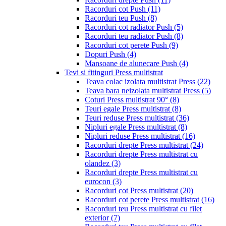
Racorduri cot Push
(11)
Racorduri teu Push
(8)
Racorduri cot radiator Push
(5)
Racorduri teu radiator Push
(8)
Racorduri cot perete Push
(9)
Dopuri Push
(4)
Mansoane de alunecare Push
(4)
Tevi si fitinguri Press multistrat
Teava colac izolata multistrat Press
(22)
Teava bara neizolata multistrat Press
(5)
Coturi Press multistrat 90°
(8)
Teuri egale Press multistrat
(8)
Teuri reduse Press multistrat
(36)
Nipluri egale Press multistrat
(8)
Nipluri reduse Press multistrat
(16)
Racorduri drepte Press multistrat
(24)
Racorduri drepte Press multistrat cu
olandez
(3)
Racorduri drepte Press multistrat cu
eurocon
(3)
Racorduri cot Press multistrat
(20)
Racorduri cot perete Press multistrat
(16)
Racorduri teu Press multistrat cu filet
exterior
(7)