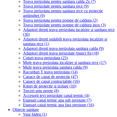
Teava preizolata pentru sanitara calda 2x
(7)
Teava preizolate pentru sanitara rece
(9)
Teava preizolata pentru sanitara rece cu protectie
antiinghet
(9)
Teava preizolata pentru pompe de caldura
(2)
Teava preizolate pentru pompe de caldura inox
(3)
Adaptori drepti teava preizolata incalzire si sanitara rece
(36)
Adaptori drepti sudabili teava preizolata incalzire si
sanitara rece
(1)
Adaptori drepti teava preizolata sanitara calda
(9)
Adaptori drepti teava preizolate (punct fix)
(8)
Coturi teava preizolata
(25)
Mufe teava preizolata incalzire si sanitara rece
(17)
Mufe teava preizolata sanitara calda
(9)
Racorduri T teava preizolata
(14)
Capace de capat de protectie
(47)
Capace de capat contractabile
(16)
Kituri de protectie si izolare
(10)
Treceri prin perete
(8)
Accesorii tevi preizolate canal termic
(4)
Etansari canal termic apa sub presiune
(7)
Etansari canal termic apa fara presiune
(16)
Obiecte sanitare
Vase bideu
(1)