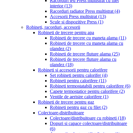
Racorduri teu Press multistrat cu filet
interior
(13)
Racorduri radiator Press multistrat
(4)
Accesorii Press multistrat
(13)
Scule si dispozitive Press
(1)
Robineti, racorduri, accesorii
Robineti de trecere pentru apa
Robineti de trecere cu maneta alama
(11)
Robineti de trecere cu maneta alama cu
olandez
(2)
Robineti de trecere fluture alama
(25)
Robineti de trecere fluture alama cu
olandez
(18)
Robineti si accesorii pentru calorifere
Set robineti pentru calorifer
(4)
Robineti pentru calorifere
(11)
Robineti termostatabili pentru calorifere
(6)
Capete termostatice pentru calorifere
(2)
Ventile de aerisire calorifere
(1)
Robineti de trecere pentru gaz
Robineti pentru gaz cu filet
(2)
Colectoare-distribuitoare
Colectoare/distribuitoare cu robineti
(18)
Dopuri si capace colectoare/distribuitoare
(6)