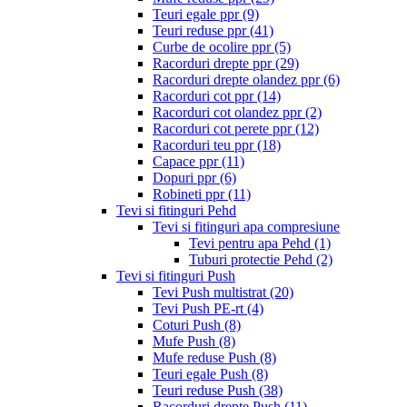
Teuri egale ppr
(9)
Teuri reduse ppr
(41)
Curbe de ocolire ppr
(5)
Racorduri drepte ppr
(29)
Racorduri drepte olandez ppr
(6)
Racorduri cot ppr
(14)
Racorduri cot olandez ppr
(2)
Racorduri cot perete ppr
(12)
Racorduri teu ppr
(18)
Capace ppr
(11)
Dopuri ppr
(6)
Robineti ppr
(11)
Tevi si fitinguri Pehd
Tevi si fitinguri apa compresiune
Tevi pentru apa Pehd
(1)
Tuburi protectie Pehd
(2)
Tevi si fitinguri Push
Tevi Push multistrat
(20)
Tevi Push PE-rt
(4)
Coturi Push
(8)
Mufe Push
(8)
Mufe reduse Push
(8)
Teuri egale Push
(8)
Teuri reduse Push
(38)
Racorduri drepte Push
(11)