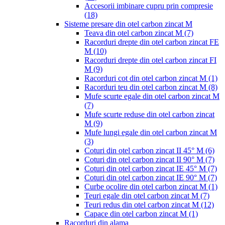
Accesorii imbinare cupru prin compresie
(18)
Sisteme presare din otel carbon zincat M
Teava din otel carbon zincat M
(7)
Racorduri drepte din otel carbon zincat FE
M
(10)
Racorduri drepte din otel carbon zincat FI
M
(9)
Racorduri cot din otel carbon zincat M
(1)
Racorduri teu din otel carbon zincat M
(8)
Mufe scurte egale din otel carbon zincat M
(7)
Mufe scurte reduse din otel carbon zincat
M
(9)
Mufe lungi egale din otel carbon zincat M
(3)
Coturi din otel carbon zincat II 45° M
(6)
Coturi din otel carbon zincat II 90° M
(7)
Coturi din otel carbon zincat IE 45° M
(7)
Coturi din otel carbon zincat IE 90° M
(7)
Curbe ocolire din otel carbon zincat M
(1)
Teuri egale din otel carbon zincat M
(7)
Teuri redus din otel carbon zincat M
(12)
Capace din otel carbon zincat M
(1)
Racorduri din alama