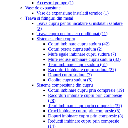
Accesorii pompe
(1)
Vase de expansiune
Vase de expansiune instalatii termice
(1)
Teava si fitinguri din metal
Teava cupru pentru incalzire si instalatii sanitare
(2)
Teava cupru pentru aer conditionat
(11)
Sisteme sudura cupru
Coturi imbinare cupru sudura
(42)
Coturi perete cupru sudura
(2)
Mufe egale imbinare cupru sudura
(7)
Mufe reduse imbinare cupru sudura
(32)
Teuri imbinare cupru sudura
(61)
Racorduri imbinare cupru sudura
(27)
Dopuri cupru sudura
(7)
Ocolire cupru sudura
(6)
Sisteme compresiune din cupru
Coturi imbinare cupru prin compresie
(19)
Racorduri imbinare cupru prin compresie
(28)
Teuri imbinare cupru prin compresie
(37)
Cruci imbinare cupru prin compresie
(5)
Dopuri imbinare cupru prin compresie
(8)
Reductii imbinare cupru prin compresie
(14)