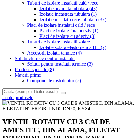
Tuburi de izolare instalatii cald / rece
Izolatie aparenta tubulara
(43)
Izolatie incastrata tubulara
(1)
Izolatie instalatii rece tubulara
(37)
Placi de izolare instalatii cald / rece
Placi de izolare fara adeziv
(1)
Placi de izolare cu adeziv
(3)
Tuburi de izolare instalatii solare
Izolatie solara elastomerica HT
(2)
Accesorii izolatii tehnice
(4)
Solutii chimice pentru instalatii
Solutii pentru instalatii termice
(3)
Produse speciale
(8)
Materii prime
Componente distribuitor
(2)
Toate produsele
VENTIL ROTATIV CU 3 CAI DE
AMESTEC, DIN ALAMA, FILETAT