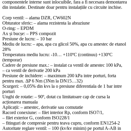
componentele interne sunt inlocuibile, fara a fi necesara demontarea
din instalatie. Destinate doar pentru instalațiile cu circuite inchise.
Corp ventil: – alama DZR, CW602N
Obturator sferic: – alama rezistenta la abraziune
O-ring: – EPDM
Ax și bucșe: – PPS compozit
Presiune de lucru: – 10 bar
Mediu de lucru: – apa, apa cu glicol 50%, apa cu amestec de etanol
28%
Temperatura mediu lucru: -10… +110ºC (continuu) +130ºC
(temporar)
Cadere de presiune max.: – instalat ca ventil de amestec 100 kPa,
– ca ventil de derivatie 200 kPa
Presiune de inchidere: – maximum 200 kPa intre porturi, forta
pentru max. ΔP 6 Nm (3Nm la DN15…32)
Scurgeri: – 0,05% din kvs la o presiune diferentiala de 1 bar intre
porturi
Unghi de rotatie: – 90º, dotat cu limitatoare cap de cursa la
acționarea manuala
Aplicații: – amestec, derivatie sau comutatie
Racord conexiune: – filet interior Rp, conform ISO7/1,
– filet exterior G, conform ISO228/1
– fitinguri de compresie pentru teava cupru, conform EN1254-2
Autoritate reglare ventil: – 100 (kv/kv minim) pe portul A-AB in