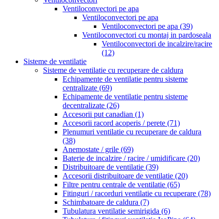
Ventiloconvectori pe apa
Ventiloconvectori pe apa
Ventiloconvectori pe apa
(39)
Ventiloconvectori cu montaj in pardoseala
Ventiloconvectori de incalzire/racire
(12)
Sisteme de ventilatie
Sisteme de ventilatie cu recuperare de caldura
Echipamente de ventilatie pentru sisteme
centralizate
(69)
Echipamente de ventilatie pentru sisteme
decentralizate
(26)
Accesorii put canadian
(1)
Accesorii racord acoperis / perete
(71)
Plenumuri ventilatie cu recuperare de caldura
(38)
Anemostate / grile
(69)
Baterie de incalzire / racire / umidificare
(20)
Distribuitoare de ventilatie
(39)
Accesorii distribuitoare de ventilatie
(20)
Filtre pentru centrale de ventilatie
(65)
Fitinguri / racorduri ventilatie cu recuperare
(78)
Schimbatoare de caldura
(7)
Tubulatura ventilatie semirigida
(6)