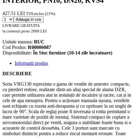
INTERIOR, PN10, DN20, KVS4
427.51 LEI
TVA inclus (21%)
Adauga in cos
LIVRARE GRATUITA
la comenzi peste 2000 LEI
Unitate masura:
BUC
Cod Produs:
R00006087
Disponibilitate:
În Stoc furnizor (10-14 zile lucratoare)
Informatii produs
DESCRIERE
Seria VRG130 reprezinta o gama de ventile de amestec compacte,
cu pierderi reduse, realizate dintr-un aliaj special de alama DZR,
care permite utilizarea atat in instalații de incalzire și racire, cat și in
cele de apa menajera. Pentru o acționare manuala ușoara, ventilele
sunt echipate cu rozeta anti-derapanta și cu opritoare la un unghi de
lucru de 90°. Scala de reglaj poate fi inversata si rotita permitand o
mare varietate de pozitii de montaj. Sistemul compact de cuplare a
servomotorului direct pe ventil, asigura o stabilitate foarte buna si o
acuratete de control deosebita. Cele 3 porturi sunt marcate cu
simboluri distincte pentru a reduce riscul montarii eronate. Toate