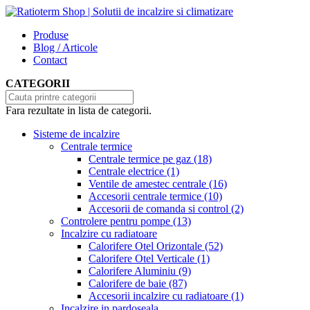
Produse
Blog / Articole
Contact
CATEGORII
Fara rezultate in lista de categorii.
Sisteme de incalzire
Centrale termice
Centrale termice pe gaz
(18)
Centrale electrice
(1)
Ventile de amestec centrale
(16)
Accesorii centrale termice
(10)
Accesorii de comanda si control
(2)
Controlere pentru pompe
(13)
Incalzire cu radiatoare
Calorifere Otel Orizontale
(52)
Calorifere Otel Verticale
(1)
Calorifere Aluminiu
(9)
Calorifere de baie
(87)
Accesorii incalzire cu radiatoare
(1)
Incalzire in pardoseala