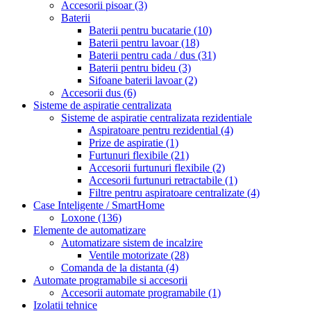
Accesorii pisoar
(3)
Baterii
Baterii pentru bucatarie
(10)
Baterii pentru lavoar
(18)
Baterii pentru cada / dus
(31)
Baterii pentru bideu
(3)
Sifoane baterii lavoar
(2)
Accesorii dus
(6)
Sisteme de aspiratie centralizata
Sisteme de aspiratie centralizata rezidentiale
Aspiratoare pentru rezidential
(4)
Prize de aspiratie
(1)
Furtunuri flexibile
(21)
Accesorii furtunuri flexibile
(2)
Accesorii furtunuri retractabile
(1)
Filtre pentru aspiratoare centralizate
(4)
Case Inteligente / SmartHome
Loxone
(136)
Elemente de automatizare
Automatizare sistem de incalzire
Ventile motorizate
(28)
Comanda de la distanta
(4)
Automate programabile si accesorii
Accesorii automate programabile
(1)
Izolatii tehnice