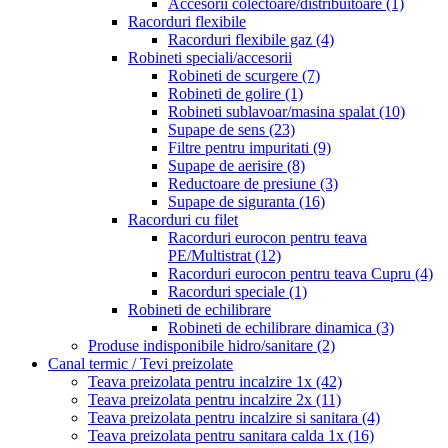
Accesorii colectoare/distribuitoare
(1)
Racorduri flexibile
Racorduri flexibile gaz
(4)
Robineti speciali/accesorii
Robineti de scurgere
(7)
Robineti de golire
(1)
Robineti sublavoar/masina spalat
(10)
Supape de sens
(23)
Filtre pentru impuritati
(9)
Supape de aerisire
(8)
Reductoare de presiune
(3)
Supape de siguranta
(16)
Racorduri cu filet
Racorduri eurocon pentru teava
PE/Multistrat
(12)
Racorduri eurocon pentru teava Cupru
(4)
Racorduri speciale
(1)
Robineti de echilibrare
Robineti de echilibrare dinamica
(3)
Produse indisponibile hidro/sanitare
(2)
Canal termic / Tevi preizolate
Teava preizolata pentru incalzire 1x
(42)
Teava preizolata pentru incalzire 2x
(11)
Teava preizolata pentru incalzire si sanitara
(4)
Teava preizolata pentru sanitara calda 1x
(16)