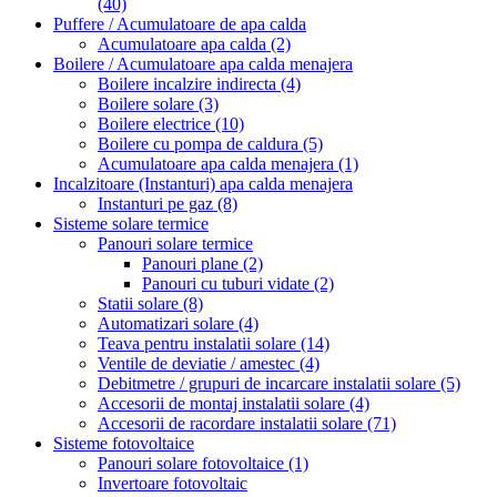
(40)
Puffere / Acumulatoare de apa calda
Acumulatoare apa calda
(2)
Boilere / Acumulatoare apa calda menajera
Boilere incalzire indirecta
(4)
Boilere solare
(3)
Boilere electrice
(10)
Boilere cu pompa de caldura
(5)
Acumulatoare apa calda menajera
(1)
Incalzitoare (Instanturi) apa calda menajera
Instanturi pe gaz
(8)
Sisteme solare termice
Panouri solare termice
Panouri plane
(2)
Panouri cu tuburi vidate
(2)
Statii solare
(8)
Automatizari solare
(4)
Teava pentru instalatii solare
(14)
Ventile de deviatie / amestec
(4)
Debitmetre / grupuri de incarcare instalatii solare
(5)
Accesorii de montaj instalatii solare
(4)
Accesorii de racordare instalatii solare
(71)
Sisteme fotovoltaice
Panouri solare fotovoltaice
(1)
Invertoare fotovoltaic