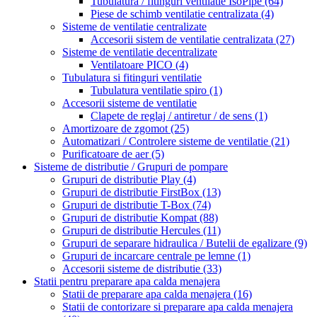
Tubulatura / fitinguri ventilatie IsoPipe
(64)
Piese de schimb ventilatie centralizata
(4)
Sisteme de ventilatie centralizate
Accesorii sistem de ventilatie centralizata
(27)
Sisteme de ventilatie decentralizate
Ventilatoare PICO
(4)
Tubulatura si fitinguri ventilatie
Tubulatura ventilatie spiro
(1)
Accesorii sisteme de ventilatie
Clapete de reglaj / antiretur / de sens
(1)
Amortizoare de zgomot
(25)
Automatizari / Controlere sisteme de ventilatie
(21)
Purificatoare de aer
(5)
Sisteme de distributie / Grupuri de pompare
Grupuri de distributie Play
(4)
Grupuri de distributie FirstBox
(13)
Grupuri de distributie T-Box
(74)
Grupuri de distributie Kompat
(88)
Grupuri de distributie Hercules
(11)
Grupuri de separare hidraulica / Butelii de egalizare
(9)
Grupuri de incarcare centrale pe lemne
(1)
Accesorii sisteme de distributie
(33)
Statii pentru preparare apa calda menajera
Statii de preparare apa calda menajera
(16)
Statii de contorizare si preparare apa calda menajera