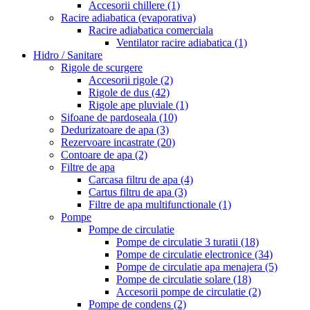
Accesorii chillere
(1)
Racire adiabatica (evaporativa)
Racire adiabatica comerciala
Ventilator racire adiabatica
(1)
Hidro / Sanitare
Rigole de scurgere
Accesorii rigole
(2)
Rigole de dus
(42)
Rigole ape pluviale
(1)
Sifoane de pardoseala
(10)
Dedurizatoare de apa
(3)
Rezervoare incastrate
(20)
Contoare de apa
(2)
Filtre de apa
Carcasa filtru de apa
(4)
Cartus filtru de apa
(3)
Filtre de apa multifunctionale
(1)
Pompe
Pompe de circulatie
Pompe de circulatie 3 turatii
(18)
Pompe de circulatie electronice
(34)
Pompe de circulatie apa menajera
(5)
Pompe de circulatie solare
(18)
Accesorii pompe de circulatie
(2)
Pompe de condens
(2)