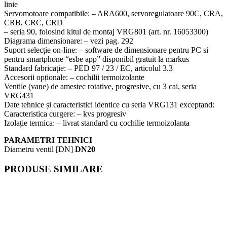
linie
Servomotoare compatibile: – ARA600, servoregulatoare 90C, CRA,
CRB, CRC, CRD
– seria 90, folosind kitul de montaj VRG801 (art. nr. 16053300)
Diagrama dimensionare: – vezi pag. 292
Suport selecție on-line: – software de dimensionare pentru PC si
pentru smartphone “esbe app” disponibil gratuit la markus
Standard fabricație: – PED 97 / 23 / EC, articolul 3.3
Accesorii opționale: – cochilii termoizolante
Ventile (vane) de amestec rotative, progresive, cu 3 cai, seria
VRG431
Date tehnice și caracteristici identice cu seria VRG131 exceptand:
Caracteristica curgere: – kvs progresiv
Izolație termica: – livrat standard cu cochilie termoizolanta
PARAMETRI TEHNICI
Diametru ventil [DN]
DN20
PRODUSE SIMILARE