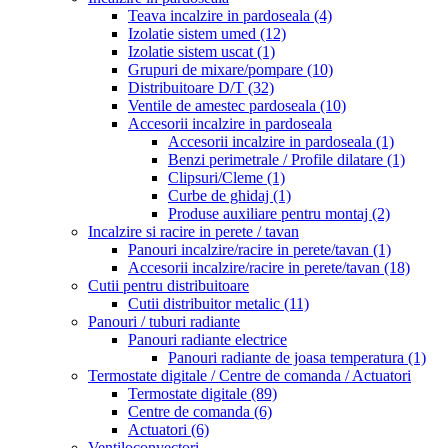
Teava incalzire in pardoseala
(4)
Izolatie sistem umed
(12)
Izolatie sistem uscat
(1)
Grupuri de mixare/pompare
(10)
Distribuitoare D/T
(32)
Ventile de amestec pardoseala
(10)
Accesorii incalzire in pardoseala
Accesorii incalzire in pardoseala
(1)
Benzi perimetrale / Profile dilatare
(1)
Clipsuri/Cleme
(1)
Curbe de ghidaj
(1)
Produse auxiliare pentru montaj
(2)
Incalzire si racire in perete / tavan
Panouri incalzire/racire in perete/tavan
(1)
Accesorii incalzire/racire in perete/tavan
(18)
Cutii pentru distribuitoare
Cutii distribuitor metalic
(11)
Panouri / tuburi radiante
Panouri radiante electrice
Panouri radiante de joasa temperatura
(1)
Termostate digitale / Centre de comanda / Actuatori
Termostate digitale
(89)
Centre de comanda
(6)
Actuatori
(6)
Ventiloconvectori