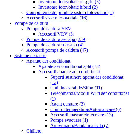
Invertoare fotovoltaic on-grid
(3)
Invertoare fotovoltaic hibrid
(2)
Componente de prindere sistem fotovoltaic
(1)
Accesorii sistem fotovoltaic
(16)
Pompe de caldura
Pompe de caldura VRV
Accesorii VRV
(3)
Pompe de caldura aer-apa
(239)
Pompe de caldura sole-apa
(4)
Accesorii pompa de caldura
(47)
Sisteme de racire
Aparate aer conditionat
Aparate aer conditionat split
(78)
Accesorii aparate aer conditionat
Suporti sustinere aparat aer conditionat
(12)
Cutii incastrabile/Sifon
(11)
Telecomanda/Modul Wi-fi aer conditionat
(1)
Agent curatare
(3)
Control temperatura/Automatizare
(6)
Accesorii mascare/traversare
(13)
Pompe evacuare
(1)
Antivibranti/Banda matisata
(7)
Chillere