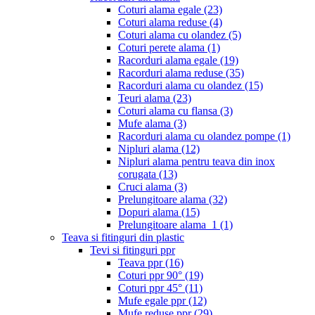
Coturi alama egale
(23)
Coturi alama reduse
(4)
Coturi alama cu olandez
(5)
Coturi perete alama
(1)
Racorduri alama egale
(19)
Racorduri alama reduse
(35)
Racorduri alama cu olandez
(15)
Teuri alama
(23)
Coturi alama cu flansa
(3)
Mufe alama
(3)
Racorduri alama cu olandez pompe
(1)
Nipluri alama
(12)
Nipluri alama pentru teava din inox
corugata
(13)
Cruci alama
(3)
Prelungitoare alama
(32)
Dopuri alama
(15)
Prelungitoare alama_1
(1)
Teava si fitinguri din plastic
Tevi si fitinguri ppr
Teava ppr
(16)
Coturi ppr 90°
(19)
Coturi ppr 45°
(11)
Mufe egale ppr
(12)
Mufe reduse ppr
(29)