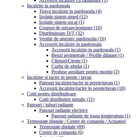
Accesorii incalzire cu radiatoare
(1)
Incalzire in pardoseala
Teava incalzire in pardoseala
(4)
Izolatie sistem umed
(12)
Izolatie sistem uscat
(1)
Grupuri de mixare/pompare
(10)
Distribuitoare D/T
(32)
Ventile de amestec pardoseala
(10)
Accesorii incalzire in pardoseala
Accesorii incalzire in pardoseala
(1)
Benzi perimetrale / Profile dilatare
(1)
Clipsuri/Cleme
(1)
Curbe de ghidaj
(1)
Produse auxiliare pentru montaj
(2)
Incalzire si racire in perete / tavan
Panouri incalzire/racire in perete/tavan
(1)
Accesorii incalzire/racire in perete/tavan
(18)
Cutii pentru distribuitoare
Cutii distribuitor metalic
(11)
Panouri / tuburi radiante
Panouri radiante electrice
Panouri radiante de joasa temperatura
(1)
Termostate digitale / Centre de comanda / Actuatori
Termostate digitale
(89)
Centre de comanda
(6)