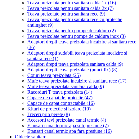
Teava preizolata pentru sanitara calda 1x
(16)
Teava preizolata pentru sanitara calda 2x
(7)
Teava preizolate pentru sanitara rece
(9)
Teava preizolata pentru sanitara rece cu protectie
antiinghet
(9)
Teava preizolata pentru pompe de caldura
(2)
Teava preizolate pentru pompe de caldura inox
(3)
Adaptori drepti teava preizolata incalzire si sanitara rece
(36)
Adaptori drepti sudabili teava preizolata incalzire si
sanitara rece
(1)
Adaptori drepti teava preizolata sanitara calda
(9)
Adaptori drepti teava preizolate (punct fix)
(8)
Coturi teava preizolata
(25)
Mufe teava preizolata incalzire si sanitara rece
(17)
Mufe teava preizolata sanitara calda
(9)
Racorduri T teava preizolata
(14)
Capace de capat de protectie
(47)
Capace de capat contractabile
(16)
Kituri de protectie si izolare
(10)
Treceri prin perete
(8)
Accesorii tevi preizolate canal termic
(4)
Etansari canal termic apa sub presiune
(7)
Etansari canal termic apa fara presiune
(16)
Obiecte sanitare