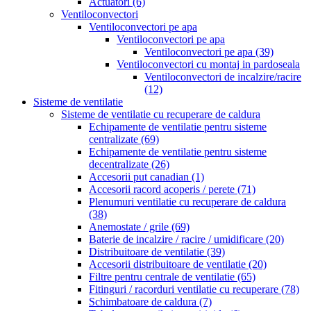
Actuatori
(6)
Ventiloconvectori
Ventiloconvectori pe apa
Ventiloconvectori pe apa
Ventiloconvectori pe apa
(39)
Ventiloconvectori cu montaj in pardoseala
Ventiloconvectori de incalzire/racire
(12)
Sisteme de ventilatie
Sisteme de ventilatie cu recuperare de caldura
Echipamente de ventilatie pentru sisteme
centralizate
(69)
Echipamente de ventilatie pentru sisteme
decentralizate
(26)
Accesorii put canadian
(1)
Accesorii racord acoperis / perete
(71)
Plenumuri ventilatie cu recuperare de caldura
(38)
Anemostate / grile
(69)
Baterie de incalzire / racire / umidificare
(20)
Distribuitoare de ventilatie
(39)
Accesorii distribuitoare de ventilatie
(20)
Filtre pentru centrale de ventilatie
(65)
Fitinguri / racorduri ventilatie cu recuperare
(78)
Schimbatoare de caldura
(7)