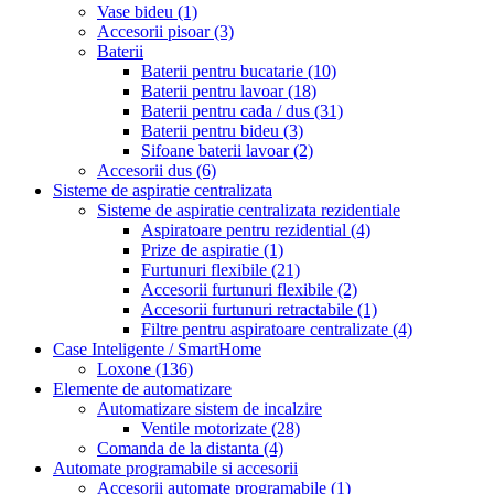
Vase bideu
(1)
Accesorii pisoar
(3)
Baterii
Baterii pentru bucatarie
(10)
Baterii pentru lavoar
(18)
Baterii pentru cada / dus
(31)
Baterii pentru bideu
(3)
Sifoane baterii lavoar
(2)
Accesorii dus
(6)
Sisteme de aspiratie centralizata
Sisteme de aspiratie centralizata rezidentiale
Aspiratoare pentru rezidential
(4)
Prize de aspiratie
(1)
Furtunuri flexibile
(21)
Accesorii furtunuri flexibile
(2)
Accesorii furtunuri retractabile
(1)
Filtre pentru aspiratoare centralizate
(4)
Case Inteligente / SmartHome
Loxone
(136)
Elemente de automatizare
Automatizare sistem de incalzire
Ventile motorizate
(28)
Comanda de la distanta
(4)
Automate programabile si accesorii
Accesorii automate programabile
(1)