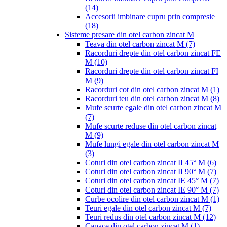
(14)
Accesorii imbinare cupru prin compresie
(18)
Sisteme presare din otel carbon zincat M
Teava din otel carbon zincat M
(7)
Racorduri drepte din otel carbon zincat FE
M
(10)
Racorduri drepte din otel carbon zincat FI
M
(9)
Racorduri cot din otel carbon zincat M
(1)
Racorduri teu din otel carbon zincat M
(8)
Mufe scurte egale din otel carbon zincat M
(7)
Mufe scurte reduse din otel carbon zincat
M
(9)
Mufe lungi egale din otel carbon zincat M
(3)
Coturi din otel carbon zincat II 45° M
(6)
Coturi din otel carbon zincat II 90° M
(7)
Coturi din otel carbon zincat IE 45° M
(7)
Coturi din otel carbon zincat IE 90° M
(7)
Curbe ocolire din otel carbon zincat M
(1)
Teuri egale din otel carbon zincat M
(7)
Teuri redus din otel carbon zincat M
(12)
Capace din otel carbon zincat M
(1)