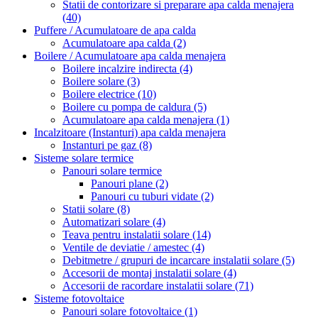
Statii de contorizare si preparare apa calda menajera
(40)
Puffere / Acumulatoare de apa calda
Acumulatoare apa calda
(2)
Boilere / Acumulatoare apa calda menajera
Boilere incalzire indirecta
(4)
Boilere solare
(3)
Boilere electrice
(10)
Boilere cu pompa de caldura
(5)
Acumulatoare apa calda menajera
(1)
Incalzitoare (Instanturi) apa calda menajera
Instanturi pe gaz
(8)
Sisteme solare termice
Panouri solare termice
Panouri plane
(2)
Panouri cu tuburi vidate
(2)
Statii solare
(8)
Automatizari solare
(4)
Teava pentru instalatii solare
(14)
Ventile de deviatie / amestec
(4)
Debitmetre / grupuri de incarcare instalatii solare
(5)
Accesorii de montaj instalatii solare
(4)
Accesorii de racordare instalatii solare
(71)
Sisteme fotovoltaice
Panouri solare fotovoltaice
(1)