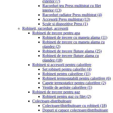
exterior
(7)
Racorduri teu Press multistrat cu filet
interior
(13)
Racorduri radiator Press multistrat
(4)
Accesorii Press multistrat
(13)
Scule si dispozitive Press
(1)
Robineti, racorduri, accesorii
Robineti de trecere pentru apa
Robineti de trecere cu maneta alama
(11)
Robineti de trecere cu maneta alama cu
olandez
(2)
Robineti de trecere fluture alama
(25)
Robineti de trecere fluture alama cu
olandez
(18)
Robineti si accesorii pentru calorifere
Set robineti pentru calorifer
(4)
Robineti pentru calorifere
(11)
Robineti termostatabili pentru calorifere
(6)
Capete termostatice pentru calorifere
(2)
Ventile de aerisire calorifere
(1)
Robineti de trecere pentru gaz
Robineti pentru gaz cu filet
(2)
Colectoare-distribuitoare
Colectoare/distribuitoare cu robineti
(18)
Dopuri si capace colectoare/distribuitoare