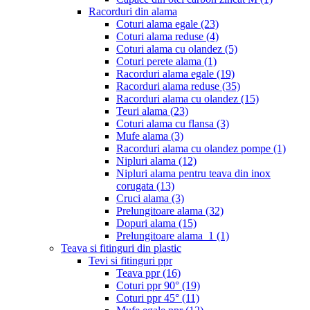
Racorduri din alama
Coturi alama egale
(23)
Coturi alama reduse
(4)
Coturi alama cu olandez
(5)
Coturi perete alama
(1)
Racorduri alama egale
(19)
Racorduri alama reduse
(35)
Racorduri alama cu olandez
(15)
Teuri alama
(23)
Coturi alama cu flansa
(3)
Mufe alama
(3)
Racorduri alama cu olandez pompe
(1)
Nipluri alama
(12)
Nipluri alama pentru teava din inox
corugata
(13)
Cruci alama
(3)
Prelungitoare alama
(32)
Dopuri alama
(15)
Prelungitoare alama_1
(1)
Teava si fitinguri din plastic
Tevi si fitinguri ppr
Teava ppr
(16)
Coturi ppr 90°
(19)
Coturi ppr 45°
(11)