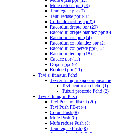
Mufe egale ppr
(12)
Mufe reduse ppr
(29)
Teuri egale ppr
(9)
Teuri reduse ppr
(41)
Curbe de ocolire ppr
(5)
Racorduri drepte ppr
(29)
Racorduri drepte olandez ppr
(6)
Racorduri cot ppr
(14)
Racorduri cot olandez ppr
(2)
Racorduri cot perete ppr
(12)
Racorduri teu ppr
(18)
Capace ppr
(11)
Dopuri ppr
(6)
Robineti ppr
(11)
Tevi si fitinguri Pehd
Tevi si fitinguri apa compresiune
Tevi pentru apa Pehd
(1)
Tuburi protectie Pehd
(2)
Tevi si fitinguri Push
Tevi Push multistrat
(20)
Tevi Push PE-rt
(4)
Coturi Push
(8)
Mufe Push
(8)
Mufe reduse Push
(8)
Teuri egale Push
(8)