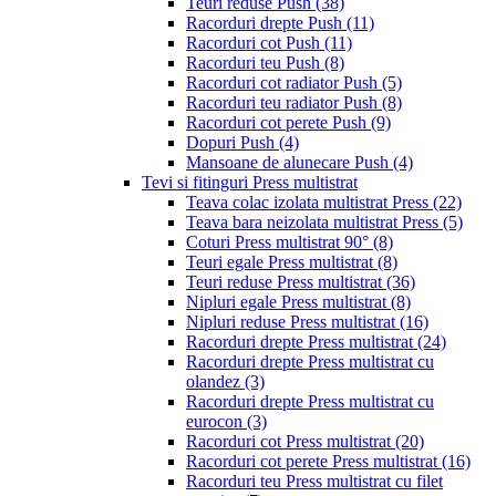
Teuri reduse Push
(38)
Racorduri drepte Push
(11)
Racorduri cot Push
(11)
Racorduri teu Push
(8)
Racorduri cot radiator Push
(5)
Racorduri teu radiator Push
(8)
Racorduri cot perete Push
(9)
Dopuri Push
(4)
Mansoane de alunecare Push
(4)
Tevi si fitinguri Press multistrat
Teava colac izolata multistrat Press
(22)
Teava bara neizolata multistrat Press
(5)
Coturi Press multistrat 90°
(8)
Teuri egale Press multistrat
(8)
Teuri reduse Press multistrat
(36)
Nipluri egale Press multistrat
(8)
Nipluri reduse Press multistrat
(16)
Racorduri drepte Press multistrat
(24)
Racorduri drepte Press multistrat cu
olandez
(3)
Racorduri drepte Press multistrat cu
eurocon
(3)
Racorduri cot Press multistrat
(20)
Racorduri cot perete Press multistrat
(16)
Racorduri teu Press multistrat cu filet