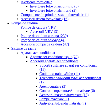
Invertoare fotovoltaic
Invertoare fotovoltaic on-grid
(3)
Invertoare fotovoltaic hibrid
(2)
Componente de prindere sistem fotovoltaic
(1)
Accesorii sistem fotovoltaic
(16)
Pompe de caldura
Pompe de caldura VRV
Accesorii VRV
(3)
Pompe de caldura aer-apa
(239)
Pompe de caldura sole-apa
(4)
Accesorii pompa de caldura
(47)
Sisteme de racire
Aparate aer conditionat
Aparate aer conditionat split
(78)
Accesorii aparate aer conditionat
Suporti sustinere aparat aer conditionat
(12)
Cutii incastrabile/Sifon
(11)
Telecomanda/Modul Wi-fi aer conditionat
(1)
Agent curatare
(3)
Control temperatura/Automatizare
(6)
Accesorii mascare/traversare
(13)
Pompe evacuare
(1)
Antivibranti/Banda matisata
(7)