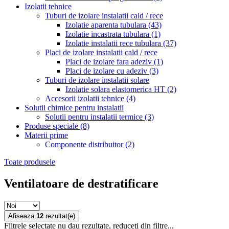
Izolatii tehnice
Tuburi de izolare instalatii cald / rece
Izolatie aparenta tubulara
(43)
Izolatie incastrata tubulara
(1)
Izolatie instalatii rece tubulara
(37)
Placi de izolare instalatii cald / rece
Placi de izolare fara adeziv
(1)
Placi de izolare cu adeziv
(3)
Tuburi de izolare instalatii solare
Izolatie solara elastomerica HT
(2)
Accesorii izolatii tehnice
(4)
Solutii chimice pentru instalatii
Solutii pentru instalatii termice
(3)
Produse speciale
(8)
Materii prime
Componente distribuitor
(2)
Toate produsele
Ventilatoare de destratificare
Afiseaza
12
rezultat(e)
Filtrele selectate nu dau rezultate, reduceti din filtre...