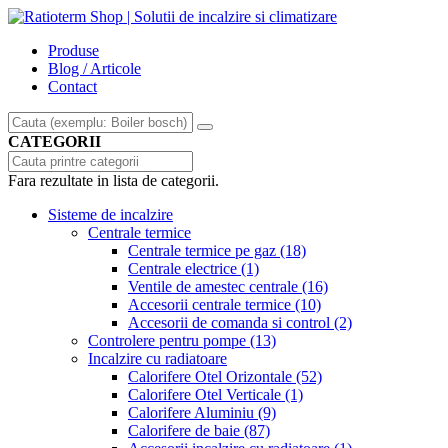
Produse
Blog / Articole
Contact
CATEGORII
Fara rezultate in lista de categorii.
Sisteme de incalzire
Centrale termice
Centrale termice pe gaz
(18)
Centrale electrice
(1)
Ventile de amestec centrale
(16)
Accesorii centrale termice
(10)
Accesorii de comanda si control
(2)
Controlere pentru pompe
(13)
Incalzire cu radiatoare
Calorifere Otel Orizontale
(52)
Calorifere Otel Verticale
(1)
Calorifere Aluminiu
(9)
Calorifere de baie
(87)