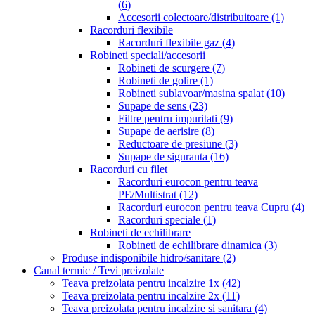
(6)
Accesorii colectoare/distribuitoare
(1)
Racorduri flexibile
Racorduri flexibile gaz
(4)
Robineti speciali/accesorii
Robineti de scurgere
(7)
Robineti de golire
(1)
Robineti sublavoar/masina spalat
(10)
Supape de sens
(23)
Filtre pentru impuritati
(9)
Supape de aerisire
(8)
Reductoare de presiune
(3)
Supape de siguranta
(16)
Racorduri cu filet
Racorduri eurocon pentru teava
PE/Multistrat
(12)
Racorduri eurocon pentru teava Cupru
(4)
Racorduri speciale
(1)
Robineti de echilibrare
Robineti de echilibrare dinamica
(3)
Produse indisponibile hidro/sanitare
(2)
Canal termic / Tevi preizolate
Teava preizolata pentru incalzire 1x
(42)
Teava preizolata pentru incalzire 2x
(11)
Teava preizolata pentru incalzire si sanitara
(4)