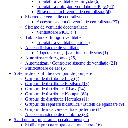
Tubulatura ventilatie semirigida
(6)
Tubulatura / fitinguri ventilatie IsoPipe
(64)
Piese de schimb ventilatie centralizata
(4)
Sisteme de ventilatie centralizate
Accesorii sistem de ventilatie centralizata
(27)
Sisteme de ventilatie decentralizate
Ventilatoare PICO
(4)
Tubulatura si fitinguri ventilatie
Tubulatura ventilatie spiro
(1)
Accesorii sisteme de ventilatie
Clapete de reglaj / antiretur / de sens
(1)
Amortizoare de zgomot
(25)
Automatizari / Controlere sisteme de ventilatie
(21)
Purificatoare de aer
(5)
Sisteme de distributie / Grupuri de pompare
Grupuri de distributie Play
(4)
Grupuri de distributie FirstBox
(13)
Grupuri de distributie T-Box
(74)
Grupuri de distributie Kompat
(88)
Grupuri de distributie Hercules
(11)
Grupuri de separare hidraulica / Butelii de egalizare
(9)
Grupuri de incarcare centrale pe lemne
(1)
Accesorii sisteme de distributie
(33)
Statii pentru preparare apa calda menajera
Statii de preparare apa calda menajera
(16)