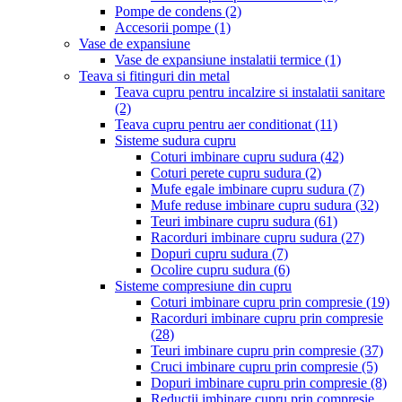
Pompe de condens
(2)
Accesorii pompe
(1)
Vase de expansiune
Vase de expansiune instalatii termice
(1)
Teava si fitinguri din metal
Teava cupru pentru incalzire si instalatii sanitare
(2)
Teava cupru pentru aer conditionat
(11)
Sisteme sudura cupru
Coturi imbinare cupru sudura
(42)
Coturi perete cupru sudura
(2)
Mufe egale imbinare cupru sudura
(7)
Mufe reduse imbinare cupru sudura
(32)
Teuri imbinare cupru sudura
(61)
Racorduri imbinare cupru sudura
(27)
Dopuri cupru sudura
(7)
Ocolire cupru sudura
(6)
Sisteme compresiune din cupru
Coturi imbinare cupru prin compresie
(19)
Racorduri imbinare cupru prin compresie
(28)
Teuri imbinare cupru prin compresie
(37)
Cruci imbinare cupru prin compresie
(5)
Dopuri imbinare cupru prin compresie
(8)
Reductii imbinare cupru prin compresie