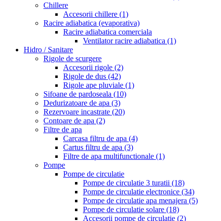
Chillere
Accesorii chillere
(1)
Racire adiabatica (evaporativa)
Racire adiabatica comerciala
Ventilator racire adiabatica
(1)
Hidro / Sanitare
Rigole de scurgere
Accesorii rigole
(2)
Rigole de dus
(42)
Rigole ape pluviale
(1)
Sifoane de pardoseala
(10)
Dedurizatoare de apa
(3)
Rezervoare incastrate
(20)
Contoare de apa
(2)
Filtre de apa
Carcasa filtru de apa
(4)
Cartus filtru de apa
(3)
Filtre de apa multifunctionale
(1)
Pompe
Pompe de circulatie
Pompe de circulatie 3 turatii
(18)
Pompe de circulatie electronice
(34)
Pompe de circulatie apa menajera
(5)
Pompe de circulatie solare
(18)
Accesorii pompe de circulatie
(2)