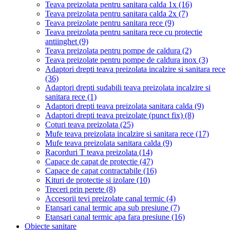
Teava preizolata pentru sanitara calda 1x
(16)
Teava preizolata pentru sanitara calda 2x
(7)
Teava preizolate pentru sanitara rece
(9)
Teava preizolata pentru sanitara rece cu protectie
antiinghet
(9)
Teava preizolata pentru pompe de caldura
(2)
Teava preizolate pentru pompe de caldura inox
(3)
Adaptori drepti teava preizolata incalzire si sanitara rece
(36)
Adaptori drepti sudabili teava preizolata incalzire si
sanitara rece
(1)
Adaptori drepti teava preizolata sanitara calda
(9)
Adaptori drepti teava preizolate (punct fix)
(8)
Coturi teava preizolata
(25)
Mufe teava preizolata incalzire si sanitara rece
(17)
Mufe teava preizolata sanitara calda
(9)
Racorduri T teava preizolata
(14)
Capace de capat de protectie
(47)
Capace de capat contractabile
(16)
Kituri de protectie si izolare
(10)
Treceri prin perete
(8)
Accesorii tevi preizolate canal termic
(4)
Etansari canal termic apa sub presiune
(7)
Etansari canal termic apa fara presiune
(16)
Obiecte sanitare