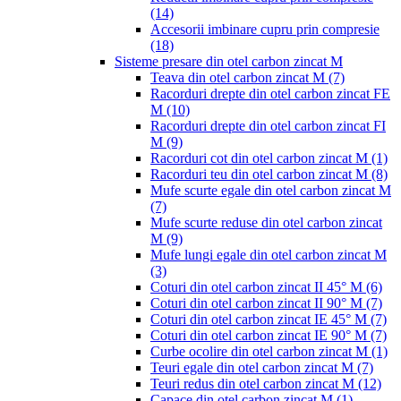
(14)
Accesorii imbinare cupru prin compresie
(18)
Sisteme presare din otel carbon zincat M
Teava din otel carbon zincat M
(7)
Racorduri drepte din otel carbon zincat FE
M
(10)
Racorduri drepte din otel carbon zincat FI
M
(9)
Racorduri cot din otel carbon zincat M
(1)
Racorduri teu din otel carbon zincat M
(8)
Mufe scurte egale din otel carbon zincat M
(7)
Mufe scurte reduse din otel carbon zincat
M
(9)
Mufe lungi egale din otel carbon zincat M
(3)
Coturi din otel carbon zincat II 45° M
(6)
Coturi din otel carbon zincat II 90° M
(7)
Coturi din otel carbon zincat IE 45° M
(7)
Coturi din otel carbon zincat IE 90° M
(7)
Curbe ocolire din otel carbon zincat M
(1)
Teuri egale din otel carbon zincat M
(7)
Teuri redus din otel carbon zincat M
(12)
Capace din otel carbon zincat M
(1)