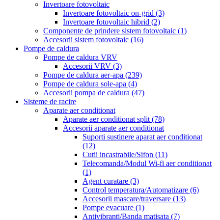
Invertoare fotovoltaic
Invertoare fotovoltaic on-grid
(3)
Invertoare fotovoltaic hibrid
(2)
Componente de prindere sistem fotovoltaic
(1)
Accesorii sistem fotovoltaic
(16)
Pompe de caldura
Pompe de caldura VRV
Accesorii VRV
(3)
Pompe de caldura aer-apa
(239)
Pompe de caldura sole-apa
(4)
Accesorii pompa de caldura
(47)
Sisteme de racire
Aparate aer conditionat
Aparate aer conditionat split
(78)
Accesorii aparate aer conditionat
Suporti sustinere aparat aer conditionat
(12)
Cutii incastrabile/Sifon
(11)
Telecomanda/Modul Wi-fi aer conditionat
(1)
Agent curatare
(3)
Control temperatura/Automatizare
(6)
Accesorii mascare/traversare
(13)
Pompe evacuare
(1)
Antivibranti/Banda matisata
(7)