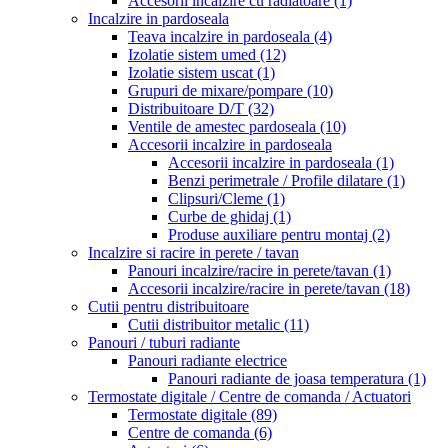
Accesorii incalzire cu radiatoare
(1)
Incalzire in pardoseala
Teava incalzire in pardoseala
(4)
Izolatie sistem umed
(12)
Izolatie sistem uscat
(1)
Grupuri de mixare/pompare
(10)
Distribuitoare D/T
(32)
Ventile de amestec pardoseala
(10)
Accesorii incalzire in pardoseala
Accesorii incalzire in pardoseala
(1)
Benzi perimetrale / Profile dilatare
(1)
Clipsuri/Cleme
(1)
Curbe de ghidaj
(1)
Produse auxiliare pentru montaj
(2)
Incalzire si racire in perete / tavan
Panouri incalzire/racire in perete/tavan
(1)
Accesorii incalzire/racire in perete/tavan
(18)
Cutii pentru distribuitoare
Cutii distribuitor metalic
(11)
Panouri / tuburi radiante
Panouri radiante electrice
Panouri radiante de joasa temperatura
(1)
Termostate digitale / Centre de comanda / Actuatori
Termostate digitale
(89)
Centre de comanda
(6)