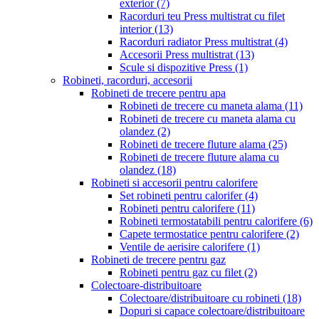
exterior
(7)
Racorduri teu Press multistrat cu filet
interior
(13)
Racorduri radiator Press multistrat
(4)
Accesorii Press multistrat
(13)
Scule si dispozitive Press
(1)
Robineti, racorduri, accesorii
Robineti de trecere pentru apa
Robineti de trecere cu maneta alama
(11)
Robineti de trecere cu maneta alama cu
olandez
(2)
Robineti de trecere fluture alama
(25)
Robineti de trecere fluture alama cu
olandez
(18)
Robineti si accesorii pentru calorifere
Set robineti pentru calorifer
(4)
Robineti pentru calorifere
(11)
Robineti termostatabili pentru calorifere
(6)
Capete termostatice pentru calorifere
(2)
Ventile de aerisire calorifere
(1)
Robineti de trecere pentru gaz
Robineti pentru gaz cu filet
(2)
Colectoare-distribuitoare
Colectoare/distribuitoare cu robineti
(18)
Dopuri si capace colectoare/distribuitoare