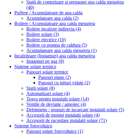
Statii de contorizare si preparare apa calda menajera
(40)
Puffere / Acumulatoare de apa calda
Acumulatoare apa calda
(2)
Boilere / Acumulatoare apa calda menajera
Boilere incalzire indirecta
(4)
Boilere solare
(3)
Boilere electrice
(10)
Boilere cu pompa de caldura
(5)
Acumulatoare apa calda menajera
(1)
Incalzitoare (Instanturi) apa calda menajera
Instanturi pe gaz
(8)
Sisteme solare termice
Panouri solare termice
Panouri plane
(2)
Panouri cu tuburi vidate
(2)
Statii solare
(8)
Automatizari solare
(4)
Teava pentru instalatii solare
(14)
Ventile de deviatie / amestec
(4)
Debitmetre / grupuri de incarcare instalatii solare
(5)
Accesorii de montaj instalatii solare
(4)
Accesorii de racordare instalatii solare
(71)
Sisteme fotovoltaice
Panouri solare fotovoltaice
(1)