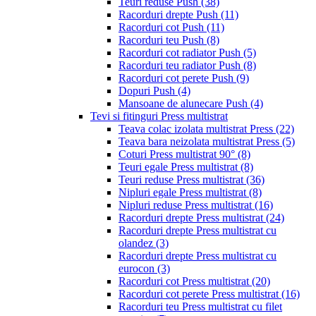
Teuri reduse Push
(38)
Racorduri drepte Push
(11)
Racorduri cot Push
(11)
Racorduri teu Push
(8)
Racorduri cot radiator Push
(5)
Racorduri teu radiator Push
(8)
Racorduri cot perete Push
(9)
Dopuri Push
(4)
Mansoane de alunecare Push
(4)
Tevi si fitinguri Press multistrat
Teava colac izolata multistrat Press
(22)
Teava bara neizolata multistrat Press
(5)
Coturi Press multistrat 90°
(8)
Teuri egale Press multistrat
(8)
Teuri reduse Press multistrat
(36)
Nipluri egale Press multistrat
(8)
Nipluri reduse Press multistrat
(16)
Racorduri drepte Press multistrat
(24)
Racorduri drepte Press multistrat cu
olandez
(3)
Racorduri drepte Press multistrat cu
eurocon
(3)
Racorduri cot Press multistrat
(20)
Racorduri cot perete Press multistrat
(16)
Racorduri teu Press multistrat cu filet