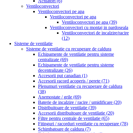
Actuatori
(6)
Ventiloconvectori
Ventiloconvectori pe apa
Ventiloconvectori pe apa
Ventiloconvectori pe apa
(39)
Ventiloconvectori cu montaj in pardoseala
Ventiloconvectori de incalzire/racire
(12)
Sisteme de ventilatie
Sisteme de ventilatie cu recuperare de caldura
Echipamente de ventilatie pentru sisteme
centralizate
(69)
Echipamente de ventilatie pentru sisteme
decentralizate
(26)
Accesorii put canadian
(1)
Accesorii racord acoperis / perete
(71)
Plenumuri ventilatie cu recuperare de caldura
(38)
Anemostate / grile
(69)
Baterie de incalzire / racire / umidificare
(20)
Distribuitoare de ventilatie
(39)
Accesorii distribuitoare de ventilatie
(20)
Filtre pentru centrale de ventilatie
(65)
Fitinguri / racorduri ventilatie cu recuperare
(78)
Schimbatoare de caldura
(7)