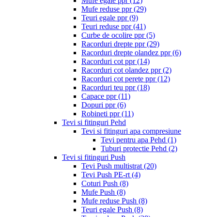
Mufe egale ppr
(12)
Mufe reduse ppr
(29)
Teuri egale ppr
(9)
Teuri reduse ppr
(41)
Curbe de ocolire ppr
(5)
Racorduri drepte ppr
(29)
Racorduri drepte olandez ppr
(6)
Racorduri cot ppr
(14)
Racorduri cot olandez ppr
(2)
Racorduri cot perete ppr
(12)
Racorduri teu ppr
(18)
Capace ppr
(11)
Dopuri ppr
(6)
Robineti ppr
(11)
Tevi si fitinguri Pehd
Tevi si fitinguri apa compresiune
Tevi pentru apa Pehd
(1)
Tuburi protectie Pehd
(2)
Tevi si fitinguri Push
Tevi Push multistrat
(20)
Tevi Push PE-rt
(4)
Coturi Push
(8)
Mufe Push
(8)
Mufe reduse Push
(8)
Teuri egale Push
(8)