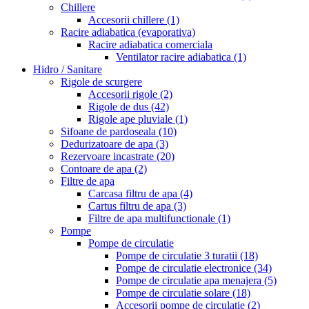
Chillere
Accesorii chillere
(1)
Racire adiabatica (evaporativa)
Racire adiabatica comerciala
Ventilator racire adiabatica
(1)
Hidro / Sanitare
Rigole de scurgere
Accesorii rigole
(2)
Rigole de dus
(42)
Rigole ape pluviale
(1)
Sifoane de pardoseala
(10)
Dedurizatoare de apa
(3)
Rezervoare incastrate
(20)
Contoare de apa
(2)
Filtre de apa
Carcasa filtru de apa
(4)
Cartus filtru de apa
(3)
Filtre de apa multifunctionale
(1)
Pompe
Pompe de circulatie
Pompe de circulatie 3 turatii
(18)
Pompe de circulatie electronice
(34)
Pompe de circulatie apa menajera
(5)
Pompe de circulatie solare
(18)
Accesorii pompe de circulatie
(2)