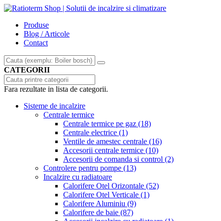
Produse
Blog / Articole
Contact
CATEGORII
Fara rezultate in lista de categorii.
Sisteme de incalzire
Centrale termice
Centrale termice pe gaz
(18)
Centrale electrice
(1)
Ventile de amestec centrale
(16)
Accesorii centrale termice
(10)
Accesorii de comanda si control
(2)
Controlere pentru pompe
(13)
Incalzire cu radiatoare
Calorifere Otel Orizontale
(52)
Calorifere Otel Verticale
(1)
Calorifere Aluminiu
(9)
Calorifere de baie
(87)