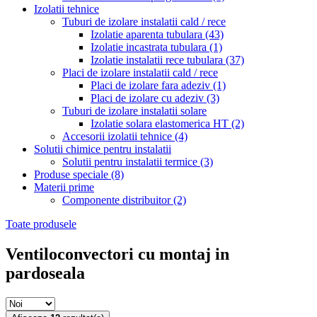
Izolatii tehnice
Tuburi de izolare instalatii cald / rece
Izolatie aparenta tubulara
(43)
Izolatie incastrata tubulara
(1)
Izolatie instalatii rece tubulara
(37)
Placi de izolare instalatii cald / rece
Placi de izolare fara adeziv
(1)
Placi de izolare cu adeziv
(3)
Tuburi de izolare instalatii solare
Izolatie solara elastomerica HT
(2)
Accesorii izolatii tehnice
(4)
Solutii chimice pentru instalatii
Solutii pentru instalatii termice
(3)
Produse speciale
(8)
Materii prime
Componente distribuitor
(2)
Toate produsele
Ventiloconvectori cu montaj in
pardoseala