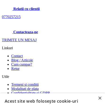
Relatii cu clientii
0770257215
Contacteaza-ne
TRIMITE UN MESAJ
Linkuri
Contact
Blog / Articole
Cum cumpar?
Retur
Utile
Termeni si conditii
Modalitati de plata
Confidentialitate si GDPR
×
Garantii
Acest site web folosește cookie-uri
ANPC
-
SOL
-
SAL