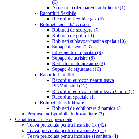
(6)
Accesorii colectoare/distribuitoare
(1)
Racorduri flexibile
Racorduri flexibile gaz
(4)
Robineti speciali/accesorii
Robineti de scurgere
(7)
Robineti de golire
(1)
Robineti sublavoar/masina spalat
(10)
Supape de sens
(23)
Filtre pentru impuritati
(9)
Supape de aerisire
(8)
Reductoare de presiune
(3)
Supape de siguranta
(16)
Racorduri cu filet
Racorduri eurocon pentru teava
PE/Multistrat
(12)
Racorduri eurocon pentru teava Cupru
(4)
Racorduri speciale
(1)
Robineti de echilibrare
Robineti de echilibrare dinamica
(3)
Produse indisponibile hidro/sanitare
(2)
Canal termic / Tevi preizolate
Teava preizolata pentru incalzire 1x
(42)
Teava preizolata pentru incalzire 2x
(11)
Teava preizolata pentru incalzire si sanitara
(4)