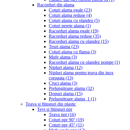
Racorduri din alama
Coturi alama egale
(23)
Coturi alama reduse
(4)
Coturi alama cu olandez
(5)
Coturi perete alama
(1)
Racorduri alama egale
(19)
Racorduri alama reduse
(35)
Racorduri alama cu olandez
(15)
Teuri alama
(23)
Coturi alama cu flansa
(3)
Mufe alama
(3)
Racorduri alama cu olandez pompe
(1)
Nipluri alama
(12)
Nipluri alama pentru teava din inox
corugata
(13)
Cruci alama
(3)
Prelungitoare alama
(32)
Dopuri alama
(15)
Prelungitoare alama_1
(1)
Teava si fitinguri din plastic
Tevi si fitinguri ppr
Teava ppr
(16)
Coturi ppr 90°
(19)
Coturi ppr 45°
(11)