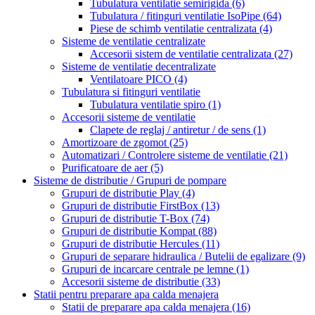
Tubulatura ventilatie semirigida
(6)
Tubulatura / fitinguri ventilatie IsoPipe
(64)
Piese de schimb ventilatie centralizata
(4)
Sisteme de ventilatie centralizate
Accesorii sistem de ventilatie centralizata
(27)
Sisteme de ventilatie decentralizate
Ventilatoare PICO
(4)
Tubulatura si fitinguri ventilatie
Tubulatura ventilatie spiro
(1)
Accesorii sisteme de ventilatie
Clapete de reglaj / antiretur / de sens
(1)
Amortizoare de zgomot
(25)
Automatizari / Controlere sisteme de ventilatie
(21)
Purificatoare de aer
(5)
Sisteme de distributie / Grupuri de pompare
Grupuri de distributie Play
(4)
Grupuri de distributie FirstBox
(13)
Grupuri de distributie T-Box
(74)
Grupuri de distributie Kompat
(88)
Grupuri de distributie Hercules
(11)
Grupuri de separare hidraulica / Butelii de egalizare
(9)
Grupuri de incarcare centrale pe lemne
(1)
Accesorii sisteme de distributie
(33)
Statii pentru preparare apa calda menajera
Statii de preparare apa calda menajera
(16)