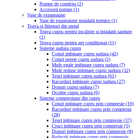
Pompe de condens
(2)
Accesorii pompe
(1)
Vase de expansiune
Vase de expansiune instalatii termice
(1)
Teava si fitinguri din metal
Teava cupru pentru incalzire si instalatii sanitare
(2)
Teava cupru pentru aer conditionat
(11)
Sisteme sudura cupru
Coturi imbinare cupru sudura
(42)
Coturi perete cupru sudura
(2)
Mufe egale imbinare cupru sudura
(7)
Mufe reduse imbinare cupru sudura
(32)
Teuri imbinare cupru sudura
(61)
Racorduri imbinare cupru sudura
(27)
Dopuri cupru sudura
(7)
Ocolire cupru sudura
(6)
Sisteme compresiune din cupru
Coturi imbinare cupru prin compresie
(19)
Racorduri imbinare cupru prin compresie
(28)
Teuri imbinare cupru prin compresie
(37)
Cruci imbinare cupru prin compresie
(5)
Dopuri imbinare cupru prin compresie
(8)
Reductii imbinare cupru prin compresie