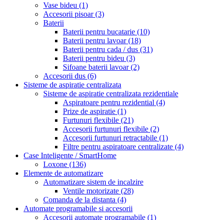
Vase bideu
(1)
Accesorii pisoar
(3)
Baterii
Baterii pentru bucatarie
(10)
Baterii pentru lavoar
(18)
Baterii pentru cada / dus
(31)
Baterii pentru bideu
(3)
Sifoane baterii lavoar
(2)
Accesorii dus
(6)
Sisteme de aspiratie centralizata
Sisteme de aspiratie centralizata rezidentiale
Aspiratoare pentru rezidential
(4)
Prize de aspiratie
(1)
Furtunuri flexibile
(21)
Accesorii furtunuri flexibile
(2)
Accesorii furtunuri retractabile
(1)
Filtre pentru aspiratoare centralizate
(4)
Case Inteligente / SmartHome
Loxone
(136)
Elemente de automatizare
Automatizare sistem de incalzire
Ventile motorizate
(28)
Comanda de la distanta
(4)
Automate programabile si accesorii
Accesorii automate programabile
(1)